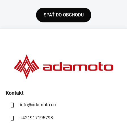
SPÄŤ DO OBCHODU
Z
á
p
ä
t
i
e
Kontakt
info
@
adamoto.eu
+421917195793