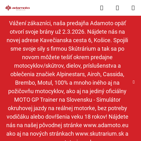
Prejsť
Hľadať
NÁKUP
na
obsah
KOŠÍK
Vážení zákazníci, naša predajňa Adamoto opäť
otvorí svoje brány už 2.3.2026. Nájdete nás na
novej adrese Kavečianska cesta 6, Košice. Spojili
sme svoje sily s firmou Skútrárium a tak sa po
novom môžete tešiť okrem predajne
motocyklov/skútrov, dielov, príslušenstva a
oblečenia značiek Alpinestars, Airoh, Cassida,
Brembo, Motul, 100% a mnoho iného aj na
požičovňu motocyklov, ako aj na jediný oficiálny
MOTO GP Trainer na Slovensku - Simulátor
okruhovej jazdy na reálnej motorke, bez potreby
vodičáku alebo dovŕšenia veku 18 rokov! Nájdete
nás na našej pôvodnej stránke www.adamoto.eu
ako aj na nových stránkach www.skutrarium.sk a