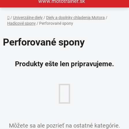
www.mototrainer.sk
Domov
/
Univerzálne diely
/
Diely a doplnky chladenia Motora
/
Hadicové spony
/
Perforované spony
Perforované spony
Produkty ešte len pripravujeme.
Môžete sa ale pozrieť na ostatné kategórie.