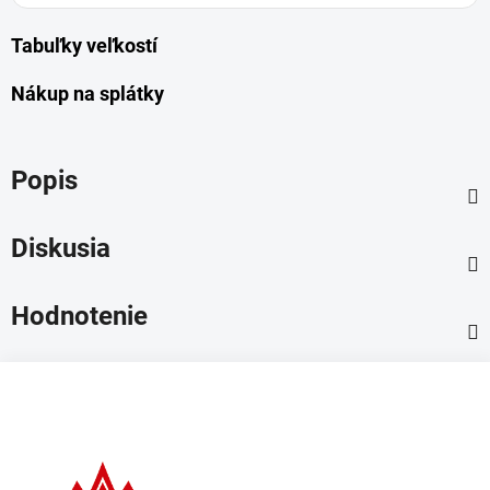
Tabuľky veľkostí
Nákup na splátky
Popis
Diskusia
Hodnotenie
Z
á
p
ä
t