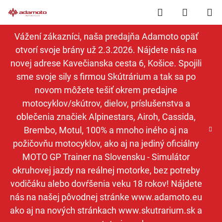
Prejsť
Hľadať
NÁKUP
na
obsah
KOŠÍK
Vážení zákazníci, naša predajňa Adamoto opäť
otvorí svoje brány už 2.3.2026. Nájdete nás na
novej adrese Kavečianska cesta 6, Košice. Spojili
sme svoje sily s firmou Skútrárium a tak sa po
novom môžete tešiť okrem predajne
motocyklov/skútrov, dielov, príslušenstva a
oblečenia značiek Alpinestars, Airoh, Cassida,
Brembo, Motul, 100% a mnoho iného aj na
požičovňu motocyklov, ako aj na jediný oficiálny
MOTO GP Trainer na Slovensku - Simulátor
okruhovej jazdy na reálnej motorke, bez potreby
vodičáku alebo dovŕšenia veku 18 rokov! Nájdete
nás na našej pôvodnej stránke www.adamoto.eu
ako aj na nových stránkach www.skutrarium.sk a