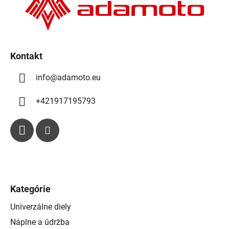
i
e
Kontakt
info
@
adamoto.eu
+421917195793
Kategórie
Univerzálne diely
Náplne a údržba