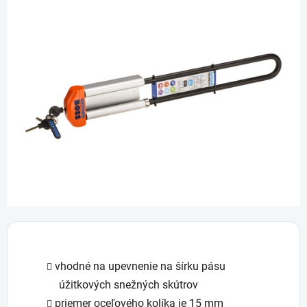
je
0,0
z
5
hviezdičiek.
vhodné na upevnenie na šírku pásu
úžitkových snežných skútrov
priemer oceľového kolíka je 15 mm