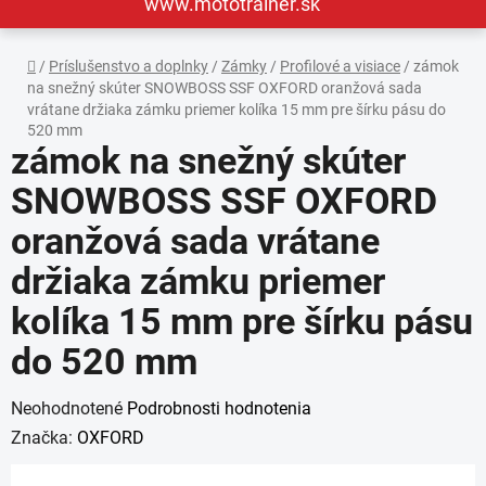
www.mototrainer.sk
Domov
/
Príslušenstvo a doplnky
/
Zámky
/
Profilové a visiace
/
zámok
na snežný skúter SNOWBOSS SSF OXFORD oranžová sada
vrátane držiaka zámku priemer kolíka 15 mm pre šírku pásu do
520 mm
zámok na snežný skúter
SNOWBOSS SSF OXFORD
oranžová sada vrátane
držiaka zámku priemer
kolíka 15 mm pre šírku pásu
do 520 mm
Priemerné
Neohodnotené
Podrobnosti hodnotenia
hodnotenie
Značka:
OXFORD
produktu