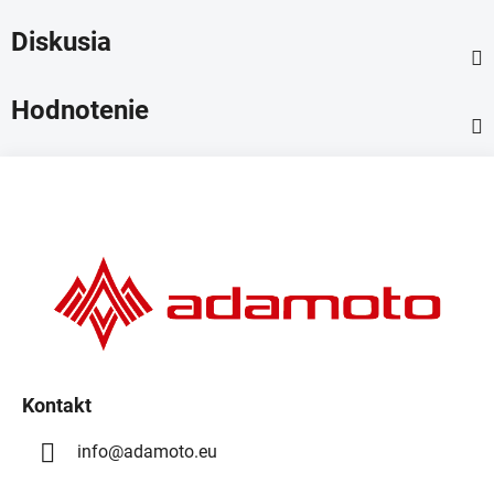
Diskusia
Hodnotenie
Z
á
p
ä
t
i
e
Kontakt
info
@
adamoto.eu