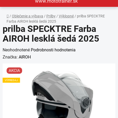
www.mototrainer.sk
Domov
/
Oblečenie a výbava
/
Prilby
/
Výklopné
/
prilba SPECKTRE
Farba AIROH lesklá šedá 2025
prilba SPECKTRE Farba
AIROH lesklá šedá 2025
Priemerné
Neohodnotené
Podrobnosti hodnotenia
hodnotenie
Značka:
AIROH
produktu
AKCIA
je
0,0
VÝPREDAJ
z
5
hviezdičiek.