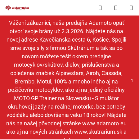
Prejsť
Hľadať
NÁKUP
na
obsah
KOŠÍK
Vážení zákazníci, naša predajňa Adamoto opäť
otvorí svoje brány už 2.3.2026. Nájdete nás na
novej adrese Kavečianska cesta 6, Košice. Spojili
sme svoje sily s firmou Skútrárium a tak sa po
novom môžete tešiť okrem predajne
motocyklov/skútrov, dielov, príslušenstva a
oblečenia značiek Alpinestars, Airoh, Cassida,
Brembo, Motul, 100% a mnoho iného aj na
požičovňu motocyklov, ako aj na jediný oficiálny
MOTO GP Trainer na Slovensku - Simulátor
okruhovej jazdy na reálnej motorke, bez potreby
vodičáku alebo dovŕšenia veku 18 rokov! Nájdete
nás na našej pôvodnej stránke www.adamoto.eu
ako aj na nových stránkach www.skutrarium.sk a