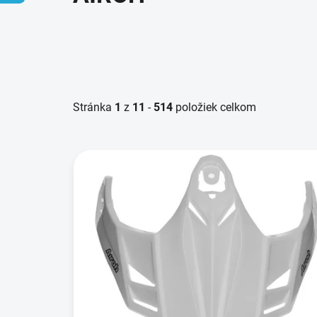
Stránka
1
z
11
-
514
položiek celkom
V
ý
p
i
s
p
r
o
d
u