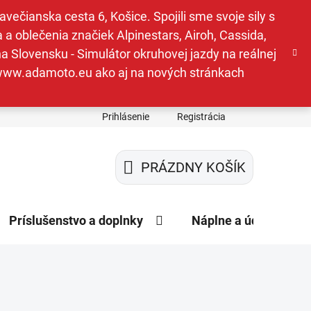
ečianska cesta 6, Košice. Spojili sme svoje sily s
a oblečenia značiek Alpinestars, Airoh, Cassida,
a Slovensku - Simulátor okruhovej jazdy na reálnej
e www.adamoto.eu ako aj na nových stránkach
Prihlásenie
Registrácia
PRÁZDNY KOŠÍK
NÁKUPNÝ
KOŠÍK
Príslušenstvo a doplnky
Náplne a údržba