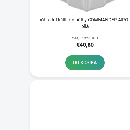
k
t
náhradní kšilt pro přilby COMMANDER AIROH
o
bílá
v
€33,17 bez DPH
€40,80
DO KOŠÍKA