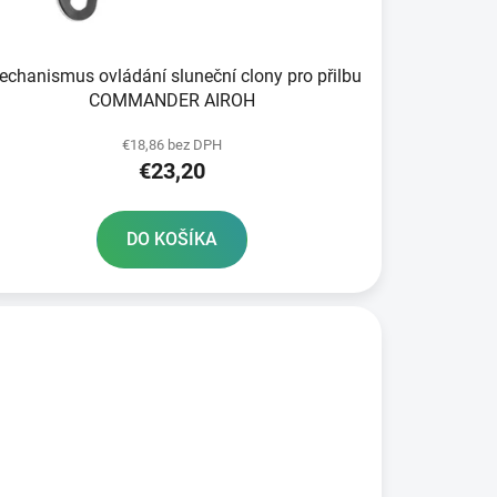
k
t
o
chanismus ovládání sluneční clony pro přilbu
v
COMMANDER AIROH
€18,86 bez DPH
€23,20
DO KOŠÍKA