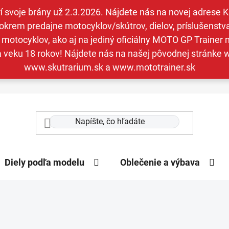
svoje brány už 2.3.2026. Nájdete nás na novej adrese Kav
krem predajne motocyklov/skútrov, dielov, príslušenstva 
otocyklov, ako aj na jediný oficiálny MOTO GP Trainer n
a veku 18 rokov! Nájdete nás na našej pôvodnej stránk
www.skutrarium.sk a www.mototrainer.sk
Diely podľa modelu
Oblečenie a výbava