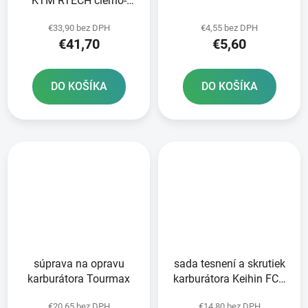
KTM RTECH čierno-
oranžové
€33,90 bez DPH
€4,55 bez DPH
€41,70
€5,60
DO KOŠÍKA
DO KOŠÍKA
súprava na opravu
sada tesnení a skrutiek
karburátora Tourmax
karburátora Keihin FCR
Tourmax
€20,65 bez DPH
€14,80 bez DPH