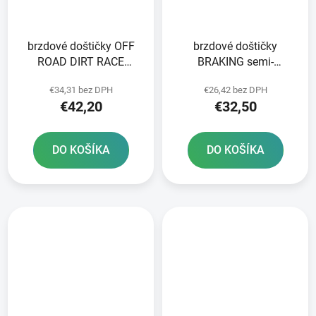
brzdové doštičky OFF
brzdové doštičky
ROAD DIRT RACE
BRAKING semi-
SINTERED NEWFREN 2
metalická zmes SM1 2
€34,31 bez DPH
€26,42 bez DPH
ks v balení
ks v balení
€42,20
€32,50
DO KOŠÍKA
DO KOŠÍKA