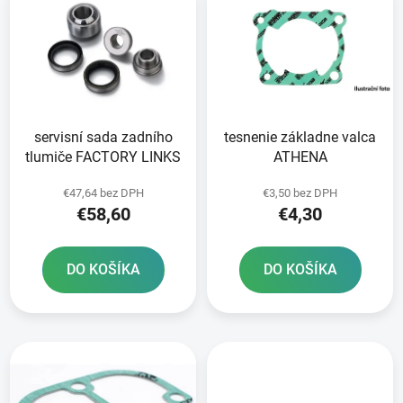
ý
p
p
r
i
o
s
d
p
u
r
k
servisní sada zadního
tesnenie základne valca
o
t
tlumiče FACTORY LINKS
ATHENA
d
o
u
v
€47,64 bez DPH
€3,50 bez DPH
k
€58,60
€4,30
t
o
DO KOŠÍKA
DO KOŠÍKA
v