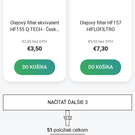
Olejový filter ekvivalent
Olejový filter HF157
HF155 Q-TECH - Česká
HIFLOFILTRO
republika
€2,85 bez DPH
€5,93 bez DPH
€3,50
€7,30
DO KOŠÍKA
DO KOŠÍKA
NAČÍTAŤ ĎALŠIE 3
S
1
2
t
r
O
á
51
položiek celkom
v