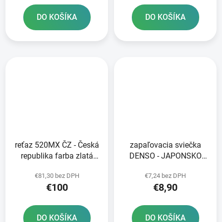
DO KOŠÍKA
DO KOŠÍKA
reťaz 520MX ČZ - Česká
zapaľovacia sviečka
republika farba zlatá
DENSO - JAPONSKO
120 článkov vrátane
XU24EPR-U NICKEL
€81,30 bez DPH
€7,24 bez DPH
rozpojovacej spojky
STANDARD
€100
€8,90
CLIP
DO KOŠÍKA
DO KOŠÍKA