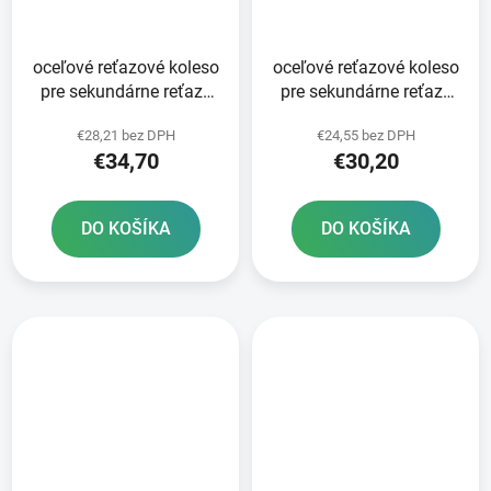
oceľové reťazové koleso
oceľové reťazové koleso
pre sekundárne reťaze
pre sekundárne reťaze
typ 520 SUNSTAR 52
typ 520 SUNSTAR 50
€28,21 bez DPH
€24,55 bez DPH
zubov
zubov
€34,70
€30,20
DO KOŠÍKA
DO KOŠÍKA