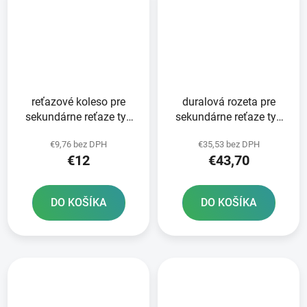
reťazové koleso pre
duralová rozeta pre
sekundárne reťaze typ
sekundárne reťaze typ
520 JT - Anglicko 12
520 JT 52 zubov čierna
€9,76 bez DPH
€35,53 bez DPH
zubov
€12
€43,70
DO KOŠÍKA
DO KOŠÍKA