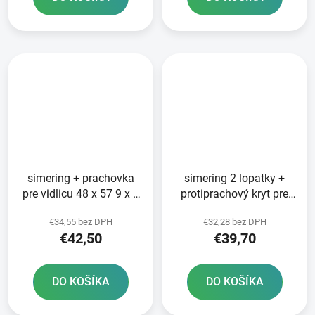
simering + prachovka
simering 2 lopatky +
pre vidlicu 48 x 57 9 x 9
protiprachový kryt pre
mm WP 48 mm DC SKF
vidlicu 48 x 57 9 x 9 mm
€34,55 bez DPH
€32,28 bez DPH
zeleno-červená
WP 48 mm SKF
€42,50
€39,70
DO KOŠÍKA
DO KOŠÍKA