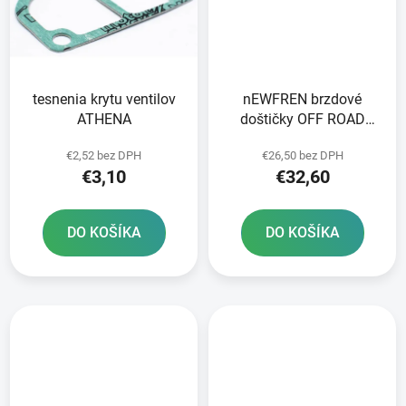
tesnenia krytu ventilov
nEWFREN brzdové
ATHENA
doštičky OFF ROAD
DIRT SINTERED 2 ks v
€2,52 bez DPH
€26,50 bez DPH
balení
€3,10
€32,60
DO KOŠÍKA
DO KOŠÍKA