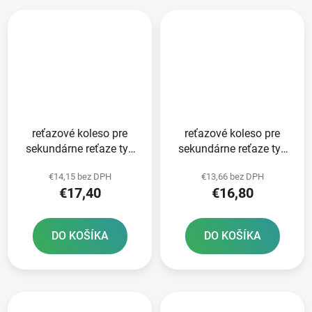
reťazové koleso pre
reťazové koleso pre
sekundárne reťaze typ
sekundárne reťaze typ
520 JT - Anglicko 14
520 JT - Anglicko 13
€14,15 bez DPH
€13,66 bez DPH
zubov
zubov
€17,40
€16,80
DO KOŠÍKA
DO KOŠÍKA