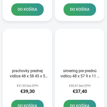
DO KOŠÍKA
DO KOŠÍKA
prachovky prednej
simering pre prednú
vidlice 48 x 58 45 x 5
vidlicu 48 x 57 9 x 11 5
8/13 3 mm ATHENA
mm ATHENA sada na
€31,95 bez DPH
€30,41 bez DPH
sada pre 2 tlmiče
opravu 2 tlmičov
€39,30
€37,40
DO KOŠÍKA
DO KOŠÍKA