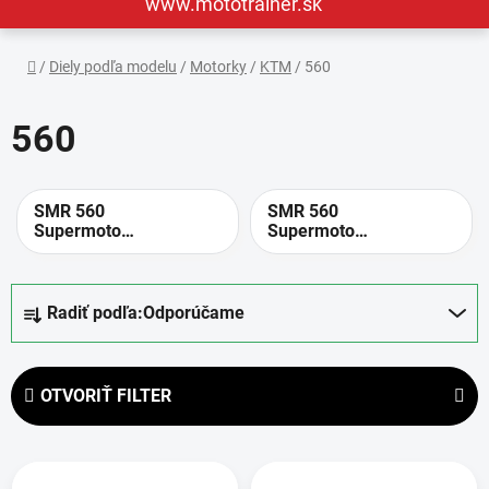
www.mototrainer.sk
Domov
/
Diely podľa modelu
/
Motorky
/
KTM
/
560
560
SMR 560
SMR 560
Supermoto
Supermoto
[2006]
[2007]
R
Radiť podľa:
Odporúčame
a
d
e
OTVORIŤ FILTER
n
i
V
e