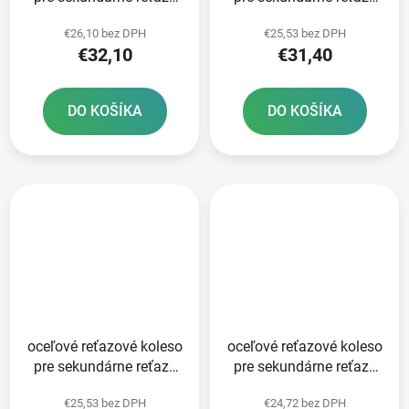
typ 520 JT 51 zubov
typ 520 JT - Anglicko 50
€26,10 bez DPH
€25,53 bez DPH
zubov
€32,10
€31,40
DO KOŠÍKA
DO KOŠÍKA
oceľové reťazové koleso
oceľové reťazové koleso
pre sekundárne reťaze
pre sekundárne reťaze
typ 520 JT - Anglicko 49
typ 520 JT - Anglicko 48
€25,53 bez DPH
€24,72 bez DPH
zubov
zubov