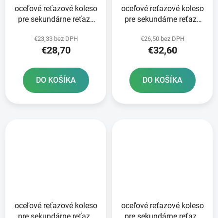
oceľové reťazové koleso
oceľové reťazové koleso
pre sekundárne reťaze
pre sekundárne reťaze
typ 520 SUNSTAR 48
typ 520 JT - Anglicko 52
€23,33 bez DPH
€26,50 bez DPH
zubov
zubov
€28,70
€32,60
DO KOŠÍKA
DO KOŠÍKA
oceľové reťazové koleso
oceľové reťazové koleso
pre sekundárne reťaze
pre sekundárne reťaze