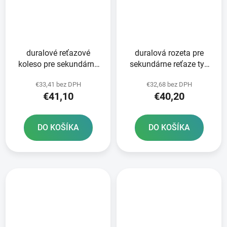
duralové reťazové
duralová rozeta pre
koleso pre sekundárne
sekundárne reťaze typ
reťaze typ 520 JT -
520 JT 49 zubov čierna
€33,41 bez DPH
€32,68 bez DPH
Anglicko 50 zubov
€41,10
€40,20
DO KOŠÍKA
DO KOŠÍKA