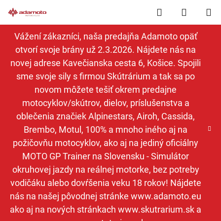
Prejsť
Hľadať
NÁKUP
na
obsah
KOŠÍK
Vážení zákazníci, naša predajňa Adamoto opäť
otvorí svoje brány už 2.3.2026. Nájdete nás na
novej adrese Kavečianska cesta 6, Košice. Spojili
sme svoje sily s firmou Skútrárium a tak sa po
novom môžete tešiť okrem predajne
motocyklov/skútrov, dielov, príslušenstva a
oblečenia značiek Alpinestars, Airoh, Cassida,
Brembo, Motul, 100% a mnoho iného aj na
požičovňu motocyklov, ako aj na jediný oficiálny
MOTO GP Trainer na Slovensku - Simulátor
okruhovej jazdy na reálnej motorke, bez potreby
vodičáku alebo dovŕšenia veku 18 rokov! Nájdete
nás na našej pôvodnej stránke www.adamoto.eu
ako aj na nových stránkach www.skutrarium.sk a