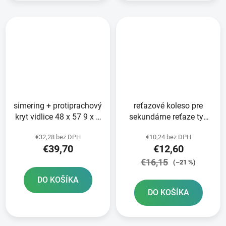
simering + protiprachový
reťazové koleso pre
kryt vidlice 48 x 57 9 x 9
sekundárne reťaze typ
mm WP 48 mm SKF
520 SUNSTAR 14 zubov
€32,28 bez DPH
€10,24 bez DPH
€39,70
€12,60
€16,15
(–21 %)
DO KOŠÍKA
DO KOŠÍKA