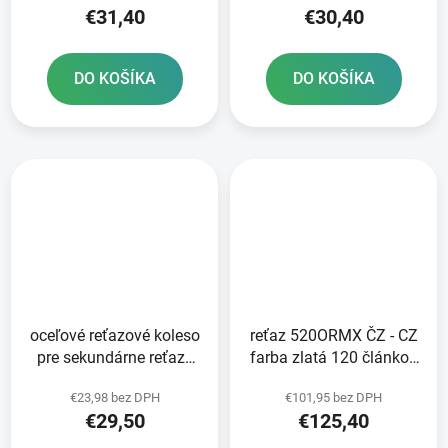
€31,40
€30,40
DO KOŠÍKA
DO KOŠÍKA
oceľové reťazové koleso
reťaz 520ORMX ČZ - CZ
pre sekundárne reťaze
farba zlatá 120 článkov
typ 520 JT - Anglicko 45
vrátane rozpojovacej
€23,98 bez DPH
€101,95 bez DPH
zubov
spojky CLIP
€29,50
€125,40