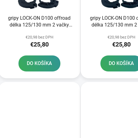
o
d
gripy LOCK-ON D100 offroad
gripy LOCK-ON D100 
u
délka 125/130 mm 2 vačky
délka 125/130 mm 2
k
DOMINO šedé
DOMINO růžov
t
€20,98 bez DPH
€20,98 bez DPH
€25,80
€25,80
o
v
DO KOŠÍKA
DO KOŠÍKA