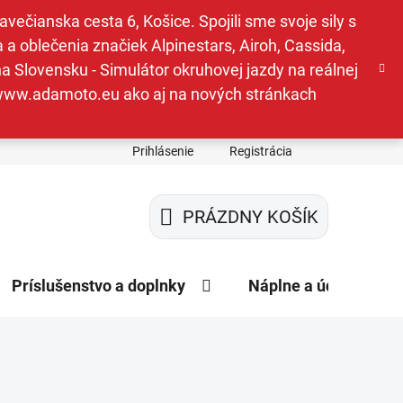
ečianska cesta 6, Košice. Spojili sme svoje sily s
a oblečenia značiek Alpinestars, Airoh, Cassida,
a Slovensku - Simulátor okruhovej jazdy na reálnej
e www.adamoto.eu ako aj na nových stránkach
Prihlásenie
Registrácia
PRÁZDNY KOŠÍK
NÁKUPNÝ
KOŠÍK
Príslušenstvo a doplnky
Náplne a údržba