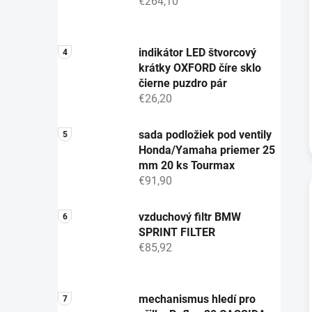
€264,10
indikátor LED štvorcový
krátky OXFORD číre sklo
čierne puzdro pár
€26,20
sada podložiek pod ventily
Honda/Yamaha priemer 25
mm 20 ks Tourmax
€91,90
vzduchový filtr BMW
SPRINT FILTER
€85,92
mechanismus hledí pro