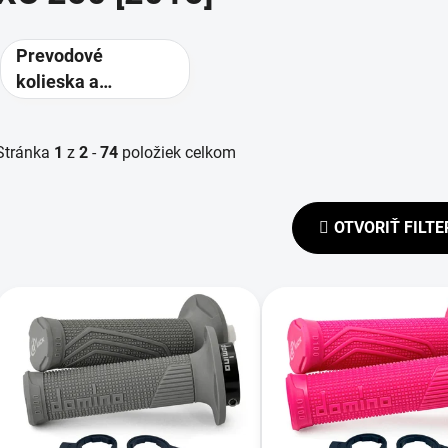
Prevodové
kolieska a
rozety -
alternatívne
Stránka
1
z
2
-
74
položiek celkom
prevody
OTVORIŤ FILTE
V
ý
p
s
p
r