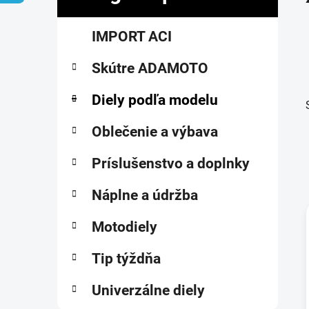
č
K
Preskočiť
n
IMPORT ACI
a
kategórie
ý
t
p
Skútre ADAMOTO
e
a
g
ó
Diely podľa modelu
n
r
e
i
Oblečenie a výbava
l
e
Príslušenstvo a doplnky
Náplne a údržba
Motodiely
i
Tip týždňa
Univerzálne diely