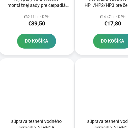
montážnej sady pre čerpadlá
HP1/HP2/HP3 pre če
KTM BREMBO RTECH oranžový
KTM BREMBO RTECH 
€32,11 bez DPH
€14,47 bez DPH
€39,50
€17,80
DO KOŠÍKA
DO KOŠÍKA
súprava tesnení vodného
súprava tesnení vo
čerpadla ATHENA
čerpadla ATHE