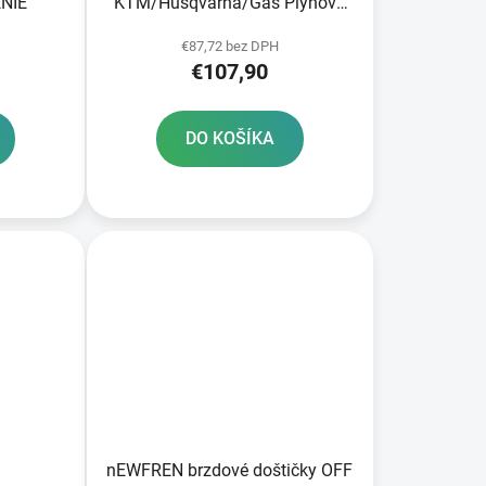
NIE
KTM/Husqvarna/Gas Plynové
predné brzdy
€87,72 bez DPH
€107,90
DO KOŠÍKA
nEWFREN brzdové doštičky OFF