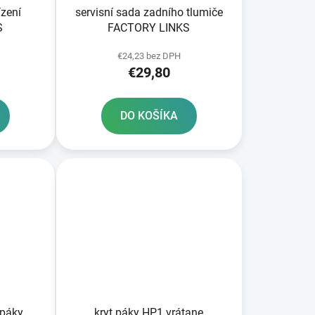
ízení
servisní sada zadního tlumiče
S
FACTORY LINKS
€24,23 bez DPH
€29,80
DO KOŠÍKA
 páky
kryt páky HP1 vrátane