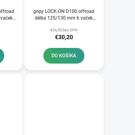
offroad
gripy LOCK-ON D100 offroad
 vaček
délka 125/130 mm 6 vaček
žové
DOMINO černo-červené
€24,55 bez DPH
€30,20
DO KOŠÍKA