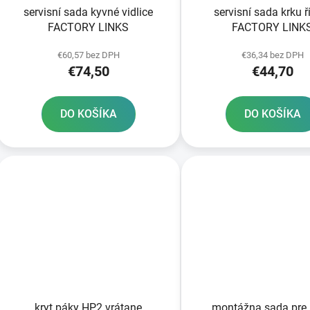
servisní sada kyvné vidlice
servisní sada krku ř
FACTORY LINKS
FACTORY LINK
€60,57 bez DPH
€36,34 bez DPH
€74,50
€44,70
DO KOŠÍKA
DO KOŠÍKA
kryt páky HP2 vrátane
montážna sada pre