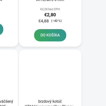
€2,28 bez DPH
€2,80
€4,88
(–42 %)
DO KOŠÍKA
zväčšený
brzdový kotúč