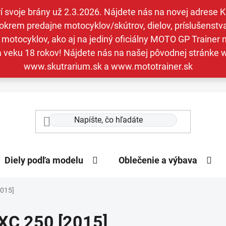
svoje brány už 2.3.2026. Nájdete nás na novej adrese Kav
krem predajne motocyklov/skútrov, dielov, príslušenstva 
otocyklov, ako aj na jediný oficiálny MOTO GP Trainer n
a veku 18 rokov! Nájdete nás na našej pôvodnej stránk
www.skutrarium.sk a www.mototrainer.sk
Diely podľa modelu
Oblečenie a výbava
2015]
XC 250 [2015]