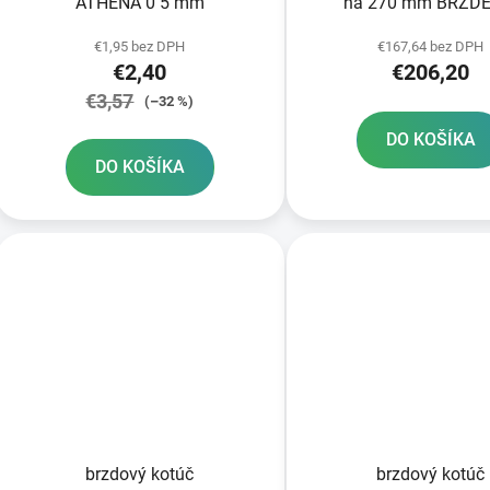
ATHENA 0 5 mm
na 270 mm BRZDE
€1,95 bez DPH
€167,64 bez DPH
€2,40
€206,20
€3,57
(–32 %)
DO KOŠÍKA
DO KOŠÍKA
brzdový kotúč
brzdový kotúč