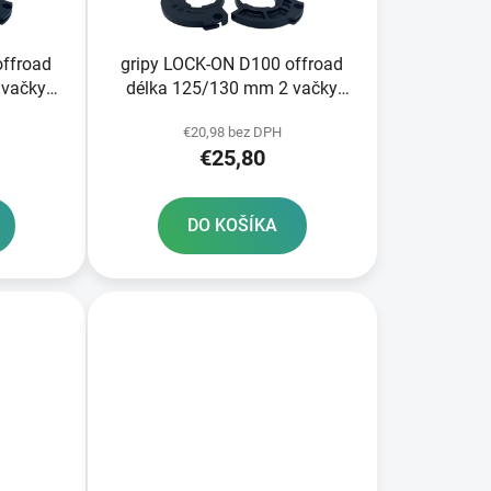
k
t
o
offroad
gripy LOCK-ON D100 offroad
v
 vačky
délka 125/130 mm 2 vačky
DOMINO černé
€20,98 bez DPH
€25,80
DO KOŠÍKA