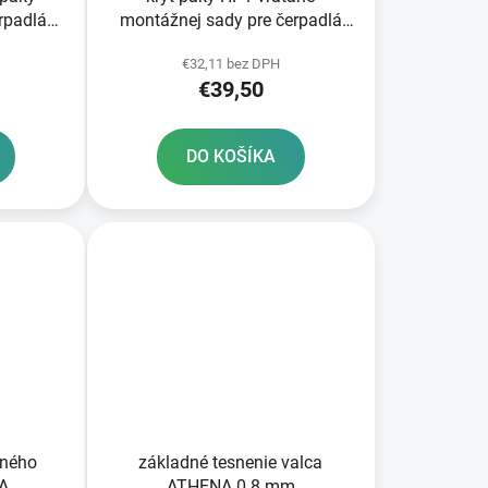
rpadlá
montážnej sady pre čerpadlá
čierna
KTM BREMBO RTECH oranžový
€32,11 bez DPH
€39,50
DO KOŠÍKA
dného
základné tesnenie valca
NA
ATHENA 0 8 mm