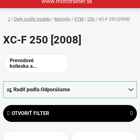
www.mototrainer.sk
Domov
/
Diely podľa modelu
/
Motorky
/
KTM
/
250
/
XC-F 250 [2008]
XC-F 250 [2008]
Prevodové
kolieska a
rozety -
alternatívne
prevody
R
Radiť podľa:
Odporúčame
a
d
e
OTVORIŤ FILTER
n
i
V
e