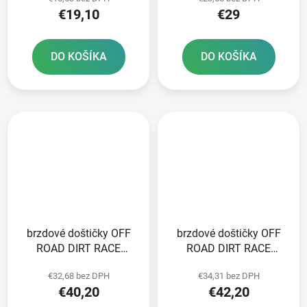
balení
balení
€19,10
€29
DO KOŠÍKA
DO KOŠÍKA
brzdové doštičky OFF
brzdové doštičky OFF
ROAD DIRT RACE
ROAD DIRT RACE
SINTERED NEWFREN 2
SINTERED NEWFREN 2
€32,68 bez DPH
€34,31 bez DPH
ks v balení
ks v balení
€40,20
€42,20