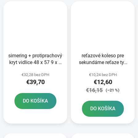
simering + protiprachový
reťazové koleso pre
kryt vidlice 48 x 57 9 x 9
sekundárne reťaze typ
mm WP 48 mm SKF
520 SUNSTAR 14 zubov
€32,28 bez DPH
€10,24 bez DPH
€39,70
€12,60
€16,15
(–21 %)
DO KOŠÍKA
DO KOŠÍKA