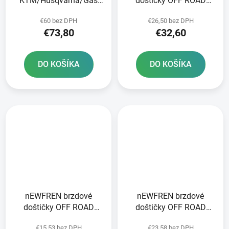
KTM/Husqvarna/Gas
doštičky OFF ROAD
Plynová predná JT
DIRT SINTERED 2 ks v
€60 bez DPH
€26,50 bez DPH
balení
€73,80
€32,60
DO KOŠÍKA
DO KOŠÍKA
nEWFREN brzdové
nEWFREN brzdové
doštičky OFF ROAD
doštičky OFF ROAD
DIRT ORGANIC 2 ks v
DIRT SINTERED 2 ks v
€15,53 bez DPH
€23,58 bez DPH