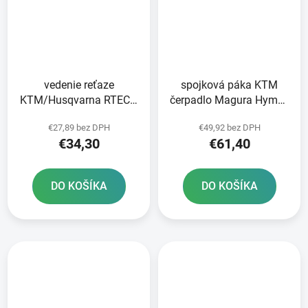
vedenie reťaze
spojková páka KTM
KTM/Husqvarna RTECH
čerpadlo Magura Hymec
čierne
séria 163 RTECH
€27,89 bez DPH
€49,92 bez DPH
oranžová
€34,30
€61,40
DO KOŠÍKA
DO KOŠÍKA