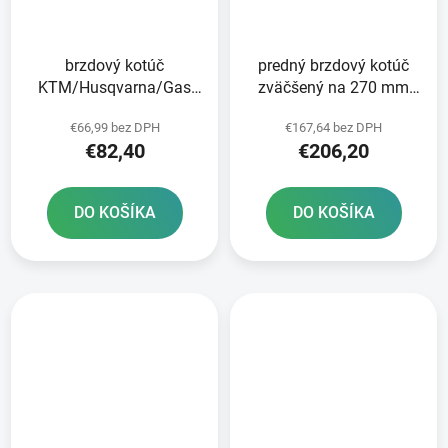
brzdový kotúč
predný brzdový kotúč
KTM/Husqvarna/Gas
zväčšený na 270 mm
Plyn zadný NEWFREN
BRZDENIE
€66,99 bez DPH
€167,64 bez DPH
€82,40
€206,20
DO KOŠÍKA
DO KOŠÍKA