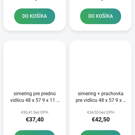
DO KOŠÍKA
DO KOŠÍKA
simering pre prednú
simering + prachovka
vidlicu 48 x 57 9 x 11 5
pre vidlicu 48 x 57 9 x 9
mm ATHENA sada na
mm WP 48 mm DC SKF
€30,41 bez DPH
€34,55 bez DPH
opravu 2 tlmičov
zeleno-červená
€37,40
€42,50