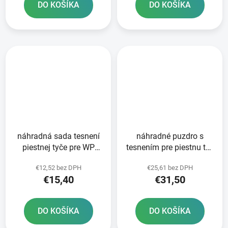
DO KOŠÍKA
DO KOŠÍKA
náhradná sada tesnení
náhradné puzdro s
piestnej tyče pre WP
tesnením pre piestnu tyč
PDS 50 mm SKF
pre tlmiče WP PDS 50
€12,52 bez DPH
€25,61 bez DPH
mm SKF
€15,40
€31,50
DO KOŠÍKA
DO KOŠÍKA