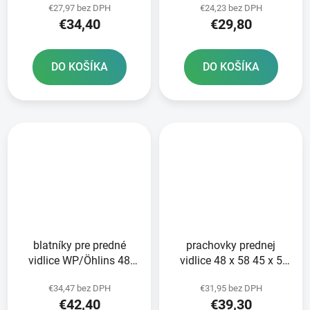
€27,97 bez DPH
€24,23 bez DPH
€34,40
€29,80
DO KOŠÍKA
DO KOŠÍKA
blatníky pre predné
prachovky prednej
vidlice WP/Öhlins 48
vidlice 48 x 58 45 x 5
mm SKF sada 2 ks
8/13 3 mm ATHENA
€34,47 bez DPH
€31,95 bez DPH
vrátane závlačiek
sada pre 2 tlmiče
€42,40
€39,30