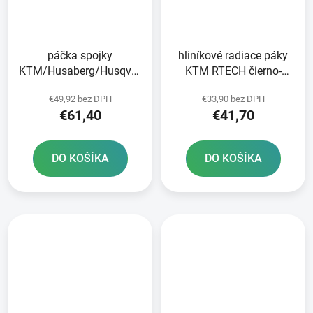
páčka spojky
hliníkové radiace páky
KTM/Husaberg/Husqvarna/Beta
KTM RTECH čierno-
čerpadlo Brembo RTECH
oranžové
€49,92 bez DPH
€33,90 bez DPH
čierna
€61,40
€41,70
DO KOŠÍKA
DO KOŠÍKA