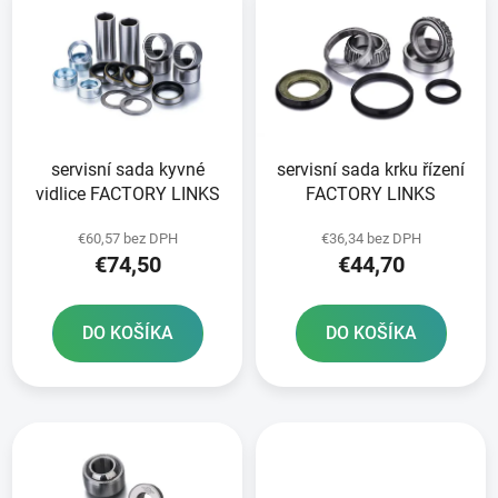
ý
p
p
r
i
o
s
d
p
u
r
k
servisní sada kyvné
servisní sada krku řízení
o
t
vidlice FACTORY LINKS
FACTORY LINKS
d
o
u
v
€60,57 bez DPH
€36,34 bez DPH
k
€74,50
€44,70
t
o
DO KOŠÍKA
DO KOŠÍKA
v