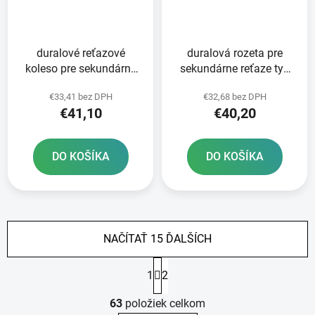
duralové reťazové
duralová rozeta pre
koleso pre sekundárne
sekundárne reťaze typ
reťaze typ 520 JT -
520 JT 49 zubov čierna
€33,41 bez DPH
€32,68 bez DPH
Anglicko 50 zubov
€41,10
€40,20
DO KOŠÍKA
DO KOŠÍKA
NAČÍTAŤ 15 ĎALŠÍCH
S
1
2
t
r
O
á
63
položiek celkom
v