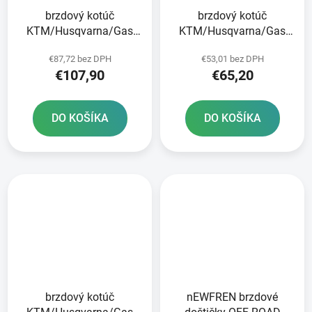
brzdový kotúč
brzdový kotúč
KTM/Husqvarna/Gas
KTM/Husqvarna/Gas
Plynové predné brzdy
Plynová zadná JT
€87,72 bez DPH
€53,01 bez DPH
€107,90
€65,20
DO KOŠÍKA
DO KOŠÍKA
brzdový kotúč
nEWFREN brzdové