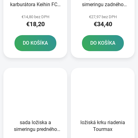
karburátora Keihin FCR
simeringu zadného
Tourmax
kolesa ATHENA
€14,80 bez DPH
€27,97 bez DPH
€18,20
€34,40
DO KOŠÍKA
DO KOŠÍKA
sada ložiska a
ložiská krku riadenia
simeringu predného
Tourmax
kolesa ATHENA