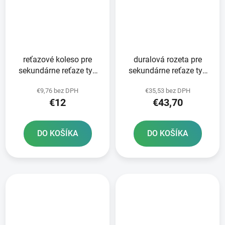
reťazové koleso pre
duralová rozeta pre
sekundárne reťaze typ
sekundárne reťaze typ
520 JT - Anglicko 12
520 JT 52 zubov čierna
€9,76 bez DPH
€35,53 bez DPH
zubov
€12
€43,70
DO KOŠÍKA
DO KOŠÍKA