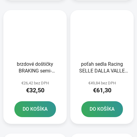
brzdové doštičky
poťah sedla Racing
BRAKING semi-
SELLE DALLA VALLE
metalická zmes SM1 2
čierny
€26,42 bez DPH
€49,84 bez DPH
ks v balení
€32,50
€61,30
DO KOŠÍKA
DO KOŠÍKA