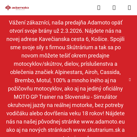
Prejsť
Hľadať
NÁKUP
na
obsah
KOŠÍK
Vážení zákazníci, naša predajňa Adamoto opäť
otvorí svoje brány už 2.3.2026. Nájdete nás na
novej adrese Kavečianska cesta 6, Košice. Spojili
sme svoje sily s firmou Skútrárium a tak sa po
novom môžete tešiť okrem predajne
motocyklov/skútrov, dielov, príslušenstva a
oblečenia značiek Alpinestars, Airoh, Cassida,
Brembo, Motul, 100% a mnoho iného aj na
požičovňu motocyklov, ako aj na jediný oficiálny
MOTO GP Trainer na Slovensku - Simulátor
okruhovej jazdy na reálnej motorke, bez potreby
vodičáku alebo dovŕšenia veku 18 rokov! Nájdete
nás na našej pôvodnej stránke www.adamoto.eu
ako aj na nových stránkach www.skutrarium.sk a