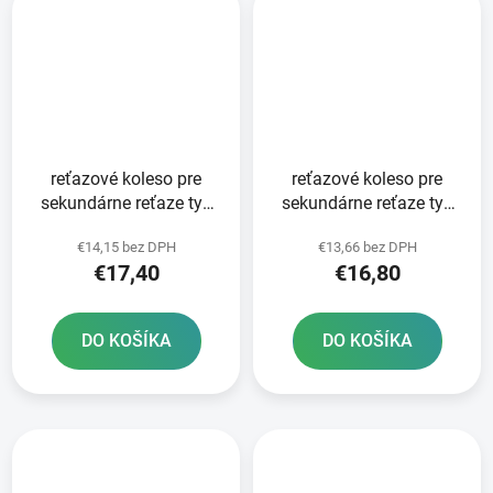
reťazové koleso pre
reťazové koleso pre
sekundárne reťaze typ
sekundárne reťaze typ
520 JT - Anglicko 14
520 JT - Anglicko 13
€14,15 bez DPH
€13,66 bez DPH
zubov
zubov
€17,40
€16,80
DO KOŠÍKA
DO KOŠÍKA