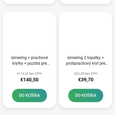
simering + prachové
simering 2 lopatky +
krytky + puzdrá pre
protiprachový kryt pre
prednú vidlicu WP 48
vidlicu 48 x 57 9 x 9 mm
€114,23 bez DPH
€32,28 bez DPH
mm SKF
WP 48 mm SKF
€140,50
€39,70
DO KOŠÍKA
DO KOŠÍKA