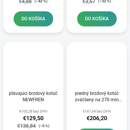
€4,88
€3,57
(–42 %)
(–32 %)
DO KOŠÍKA
DO KOŠÍKA
plávajúci brzdový kotúč
predný brzdový kotúč
NEWFREN
zväčšený na 270 mm
BRZDENIE
€105,28 bez DPH
€167,64 bez DPH
€129,50
€206,20
€136,84
(–5 %)