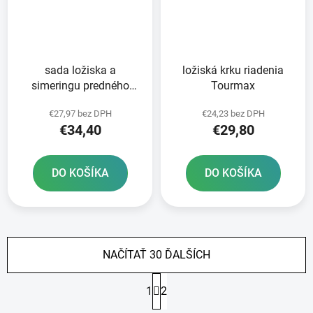
sada ložiska a
ložiská krku riadenia
simeringu predného
Tourmax
kolesa ATHENA
€27,97 bez DPH
€24,23 bez DPH
€34,40
€29,80
DO KOŠÍKA
DO KOŠÍKA
NAČÍTAŤ 30 ĎALŠÍCH
S
1
2
t
r
O