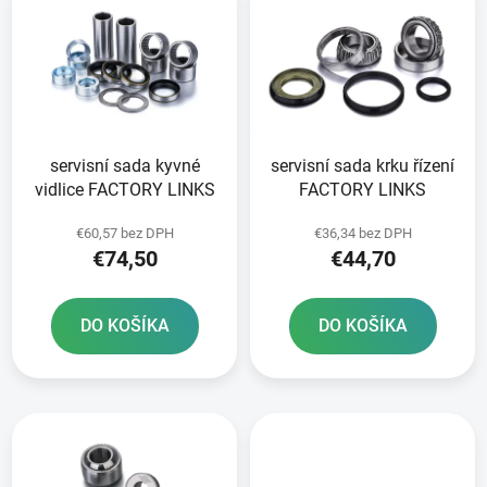
ý
p
p
r
i
o
s
d
p
u
r
k
servisní sada kyvné
servisní sada krku řízení
o
t
vidlice FACTORY LINKS
FACTORY LINKS
d
o
u
v
€60,57 bez DPH
€36,34 bez DPH
k
€74,50
€44,70
t
o
DO KOŠÍKA
DO KOŠÍKA
v