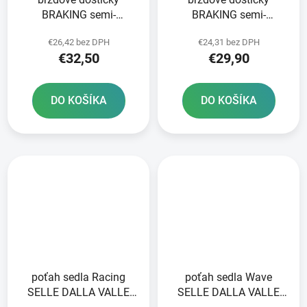
BRAKING semi-
BRAKING semi-
metalická zmes SM1 2
metalická zmes SM1 2
€26,42 bez DPH
€24,31 bez DPH
ks v balení
ks v balení
€32,50
€29,90
DO KOŠÍKA
DO KOŠÍKA
poťah sedla Racing
poťah sedla Wave
SELLE DALLA VALLE
SELLE DALLA VALLE