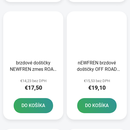
brzdové doštičky
nEWFREN brzdové
NEWFREN zmes ROAD
doštičky OFF ROAD
TOURING ORGANIC 2 ks
DIRT ORGANIC 2 ks v
€14,23 bez DPH
€15,53 bez DPH
v balení
balení
€17,50
€19,10
DO KOŠÍKA
DO KOŠÍKA