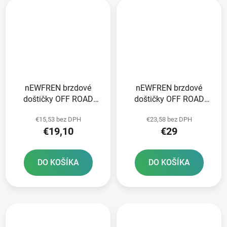
nEWFREN brzdové
nEWFREN brzdové
doštičky OFF ROAD
doštičky OFF ROAD
DIRT ORGANIC 2 ks v
DIRT SINTERED 2 ks v
€15,53 bez DPH
€23,58 bez DPH
balení
balení
€19,10
€29
DO KOŠÍKA
DO KOŠÍKA