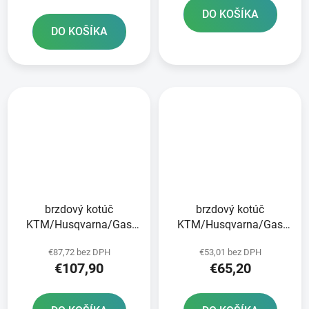
DO KOŠÍKA
DO KOŠÍKA
brzdový kotúč
brzdový kotúč
KTM/Husqvarna/Gas
KTM/Husqvarna/Gas
Plynové predné brzdy
Plynová zadná JT
€87,72 bez DPH
€53,01 bez DPH
€107,90
€65,20