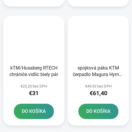
kTM/Husaberg RTECH
spojková páka KTM
chrániče vidlíc biely pár
čerpadlo Magura Hymec
séria 163 RTECH
€25,20 bez DPH
€49,92 bez DPH
oranžová
€31
€61,40
DO KOŠÍKA
DO KOŠÍKA