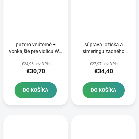
puzdro vnútorné +
súprava ložiska a
vonkajšie pre vidlicu WP
simeringu zadného
48 mm SKF 2 ks
kolesa ATHENA
€24,96 bez DPH
€27,97 bez DPH
€30,70
€34,40
DO KOŠÍKA
DO KOŠÍKA