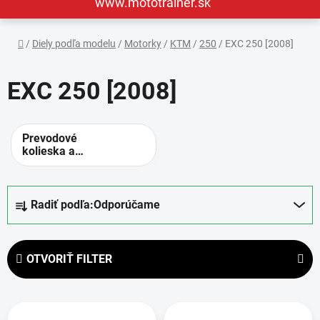
www.mototrainer.sk
Domov
/
Diely podľa modelu
/
Motorky
/
KTM
/
250
/
EXC 250 [2008]
EXC 250 [2008]
Prevodové
kolieska a
rozety -
alternatívne
prevody
R
Radiť podľa:
Odporúčame
a
d
e
OTVORIŤ FILTER
n
i
V
e