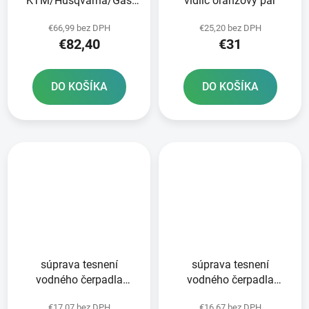
KTM/Husqvarna/Gas
vidlíc oranžový pár
Plyn zadný NEWFREN
€66,99 bez DPH
€25,20 bez DPH
€82,40
€31
DO KOŠÍKA
DO KOŠÍKA
súprava tesnení
súprava tesnení
vodného čerpadla
vodného čerpadla
ATHENA
ATHENA
€17,07 bez DPH
€16,67 bez DPH