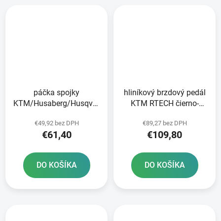
páčka spojky
hliníkový brzdový pedál
KTM/Husaberg/Husqvarna/Beta
KTM RTECH čierno-
čerpadlo Brembo RTECH
oranžový
€49,92 bez DPH
€89,27 bez DPH
čierna
€61,40
€109,80
DO KOŠÍKA
DO KOŠÍKA