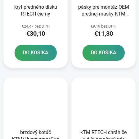
kryt predného disku
pásky pre montáž OEM
RTECH čierny
prednej masky KTM
HUSQVARNA a GAS GAS
€24,47 bez DPH
€9,19 bez DPH
RTECH
€30,10
€11,30
DO KOŠÍKA
DO KOŠÍKA
brzdový kotúč
kTM RTECH chrániče