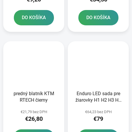
DO KOŠÍKA
DO KOŠÍKA
predný blatník KTM
Enduro LED sada pre
RTECH čierny
žiarovky H1 H2 H3 H4
H7 + KTM + Sherco
€21,79 bez DPH
€64,23 bez DPH
RTECH
€26,80
€79