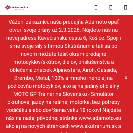
Prejsť
Hľadať
NÁKUP
na
obsah
KOŠÍK
Vážení zákazníci, naša predajňa Adamoto opäť
otvorí svoje brány už 2.3.2026. Nájdete nás na
novej adrese Kavečianska cesta 6, Košice. Spojili
sme svoje sily s firmou Skútrárium a tak sa po
novom môžete tešiť okrem predajne
motocyklov/skútrov, dielov, príslušenstva a
oblečenia značiek Alpinestars, Airoh, Cassida,
Brembo, Motul, 100% a mnoho iného aj na
požičovňu motocyklov, ako aj na jediný oficiálny
MOTO GP Trainer na Slovensku - Simulátor
okruhovej jazdy na reálnej motorke, bez potreby
vodičáku alebo dovŕšenia veku 18 rokov! Nájdete
nás na našej pôvodnej stránke www.adamoto.eu
ako aj na nových stránkach www.skutrarium.sk a