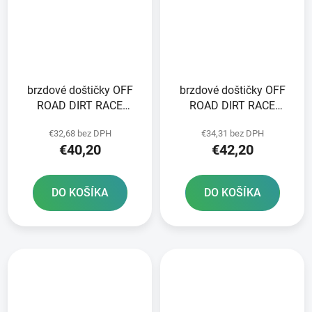
brzdové doštičky OFF
brzdové doštičky OFF
ROAD DIRT RACE
ROAD DIRT RACE
SINTERED NEWFREN 2
SINTERED NEWFREN 2
€32,68 bez DPH
€34,31 bez DPH
ks v balení
ks v balení
€40,20
€42,20
DO KOŠÍKA
DO KOŠÍKA