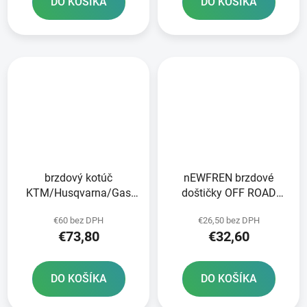
DO KOŠÍKA
DO KOŠÍKA
brzdový kotúč
nEWFREN brzdové
KTM/Husqvarna/Gas
doštičky OFF ROAD
Plynová predná JT
DIRT SINTERED 2 ks v
€60 bez DPH
€26,50 bez DPH
balení
€73,80
€32,60
DO KOŠÍKA
DO KOŠÍKA