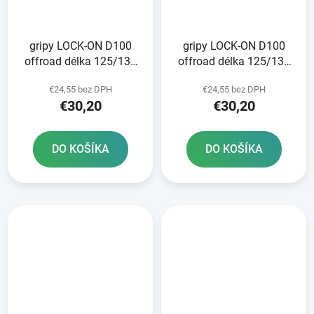
gripy LOCK-ON D100
gripy LOCK-ON D100
offroad délka 125/130
offroad délka 125/130
mm 6 vaček DOMINO
mm 6 vaček DOMINO
€24,55 bez DPH
€24,55 bez DPH
černo-oranžové
černo-červené
€30,20
€30,20
DO KOŠÍKA
DO KOŠÍKA