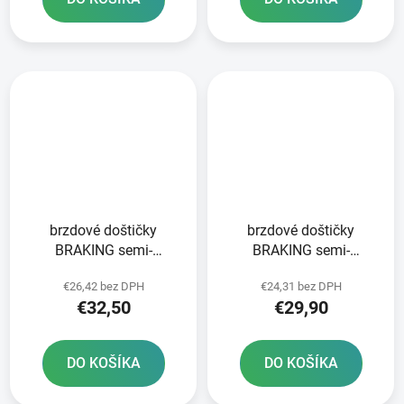
brzdové doštičky
brzdové doštičky
BRAKING semi-
BRAKING semi-
metalická zmes SM1 2
metalická zmes SM1 2
€26,42 bez DPH
€24,31 bez DPH
ks v balení
ks v balení
€32,50
€29,90
DO KOŠÍKA
DO KOŠÍKA