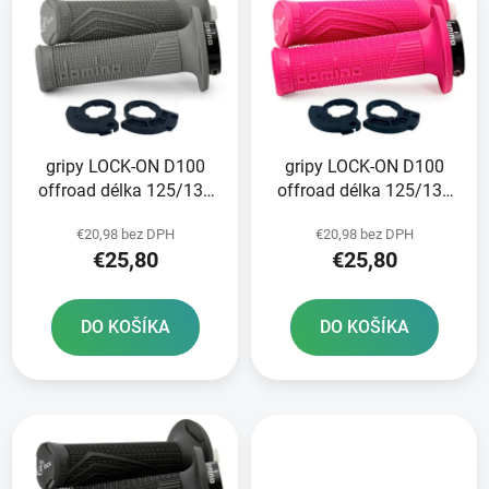
ý
p
p
r
i
o
s
d
p
u
r
k
gripy LOCK-ON D100
gripy LOCK-ON D100
o
t
offroad délka 125/130
offroad délka 125/130
d
o
mm 2 vačky DOMINO
mm 2 vačky DOMINO
u
v
€20,98 bez DPH
€20,98 bez DPH
šedé
růžov
k
€25,80
€25,80
t
o
DO KOŠÍKA
DO KOŠÍKA
v