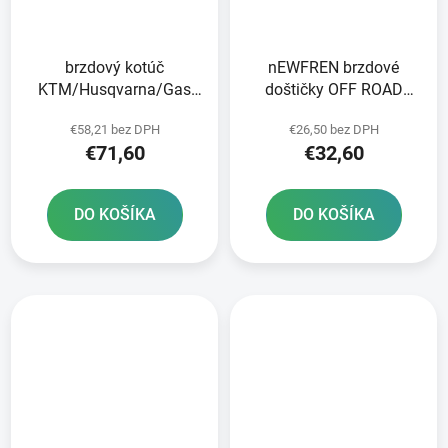
brzdový kotúč
nEWFREN brzdové
KTM/Husqvarna/Gas
doštičky OFF ROAD
Plynová predná JT
DIRT SINTERED 2 ks v
€58,21 bez DPH
€26,50 bez DPH
balení
€71,60
€32,60
DO KOŠÍKA
DO KOŠÍKA