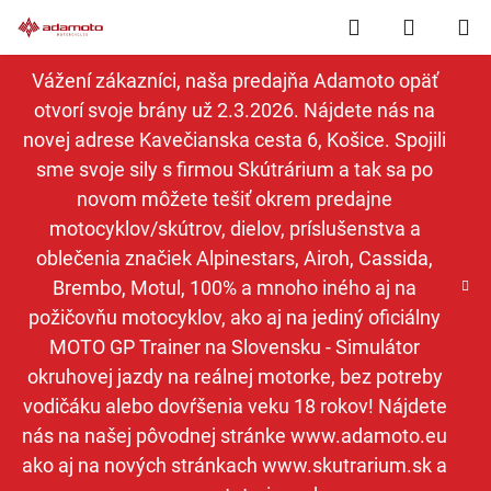
Prejsť
Hľadať
NÁKUP
na
obsah
KOŠÍK
Vážení zákazníci, naša predajňa Adamoto opäť
otvorí svoje brány už 2.3.2026. Nájdete nás na
novej adrese Kavečianska cesta 6, Košice. Spojili
sme svoje sily s firmou Skútrárium a tak sa po
novom môžete tešiť okrem predajne
motocyklov/skútrov, dielov, príslušenstva a
oblečenia značiek Alpinestars, Airoh, Cassida,
Brembo, Motul, 100% a mnoho iného aj na
požičovňu motocyklov, ako aj na jediný oficiálny
MOTO GP Trainer na Slovensku - Simulátor
okruhovej jazdy na reálnej motorke, bez potreby
vodičáku alebo dovŕšenia veku 18 rokov! Nájdete
nás na našej pôvodnej stránke www.adamoto.eu
ako aj na nových stránkach www.skutrarium.sk a