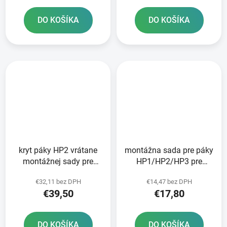
DO KOŠÍKA
DO KOŠÍKA
kryt páky HP2 vrátane
montážna sada pre páky
montážnej sady pre
HP1/HP2/HP3 pre
čerpadlá KTM BREMBO
čerpadlá KTM BREMBO
€32,11 bez DPH
€14,47 bez DPH
RTECH oranžový
RTECH čierna
€39,50
€17,80
DO KOŠÍKA
DO KOŠÍKA