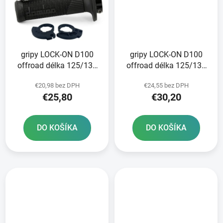
gripy LOCK-ON D100
gripy LOCK-ON D100
offroad délka 125/130
offroad délka 125/130
mm 2 vačky DOMINO
mm 6 vaček DOMINO
€20,98 bez DPH
€24,55 bez DPH
černé
černo-šedé
€25,80
€30,20
DO KOŠÍKA
DO KOŠÍKA