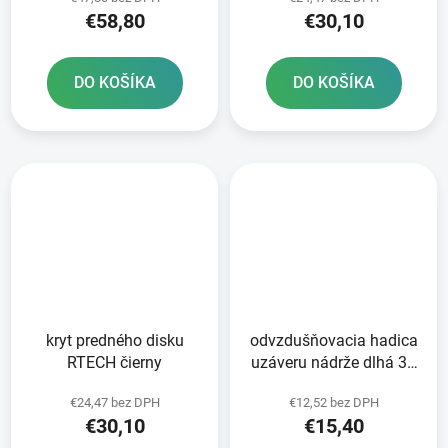
€58,80
€30,10
DO KOŠÍKA
DO KOŠÍKA
kryt predného disku
odvzdušňovacia hadica
RTECH čierny
uzáveru nádrže dlhá 36
cm RTECH oranžová
€24,47 bez DPH
€12,52 bez DPH
€30,10
€15,40