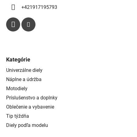
u
+421917195793
Kategórie
Univerzálne diely
Náplne a údržba
Motodiely
Príslušenstvo a doplnky
Oblečenie a vybavenie
Tip týždňa
Diely podľa modelu