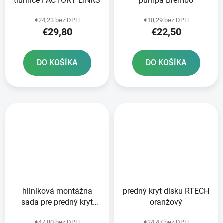
tlumiče FACTORY LINKS
pumpa Brembo
€24,23 bez DPH
€18,29 bez DPH
€29,80
€22,50
DO KOŠÍKA
DO KOŠÍKA
hliníková montážna
predný kryt disku RTECH
sada pre predný kryt
oranžový
disku RTECH
€47,80 bez DPH
€24,47 bez DPH