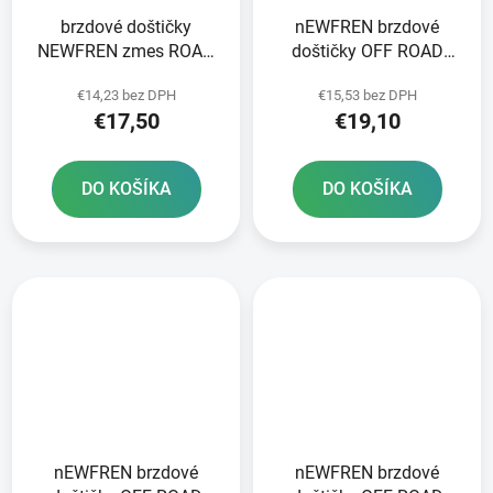
brzdové doštičky
nEWFREN brzdové
NEWFREN zmes ROAD
doštičky OFF ROAD
TOURING ORGANIC 2 ks
DIRT ORGANIC 2 ks v
€14,23 bez DPH
€15,53 bez DPH
v balení
balení
€17,50
€19,10
DO KOŠÍKA
DO KOŠÍKA
nEWFREN brzdové
nEWFREN brzdové