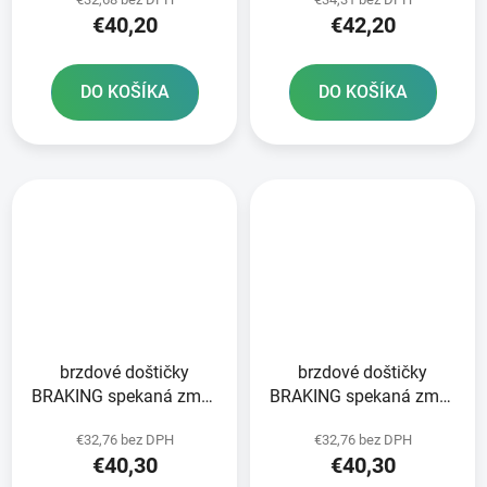
ks v balení
ks v balení
€40,20
€42,20
DO KOŠÍKA
DO KOŠÍKA
brzdové doštičky
brzdové doštičky
BRAKING spekaná zmes
BRAKING spekaná zmes
CM46 2 ks v balení
CM46 2 ks v balení
€32,76 bez DPH
€32,76 bez DPH
€40,30
€40,30