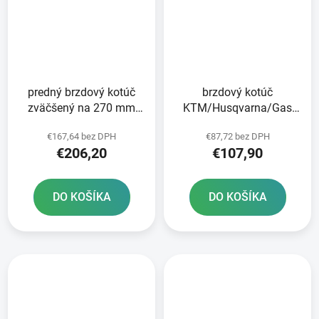
predný brzdový kotúč
brzdový kotúč
zväčšený na 270 mm
KTM/Husqvarna/Gas
BRZDENIE
Plynové predné brzdy
€167,64 bez DPH
€87,72 bez DPH
€206,20
€107,90
DO KOŠÍKA
DO KOŠÍKA