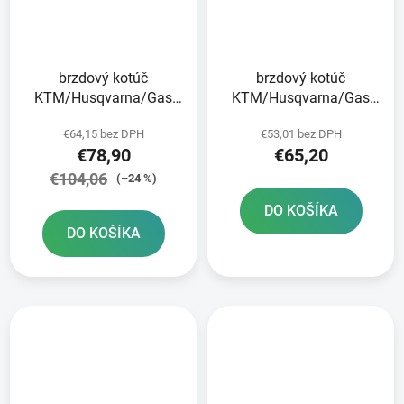
brzdový kotúč
brzdový kotúč
KTM/Husqvarna/Gas
KTM/Husqvarna/Gas
Plynové zadné brzdy
Plynová zadná JT
€64,15 bez DPH
€53,01 bez DPH
€78,90
€65,20
€104,06
(–24 %)
DO KOŠÍKA
DO KOŠÍKA