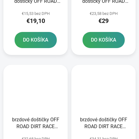
doštičky OFF ROAD
doštičky OFF ROAD
DIRT ORGANIC 2 ks v
DIRT SINTERED 2 ks v
€15,53 bez DPH
€23,58 bez DPH
balení
balení
€19,10
€29
DO KOŠÍKA
DO KOŠÍKA
brzdové doštičky OFF
brzdové doštičky OFF
ROAD DIRT RACE
ROAD DIRT RACE
SINTERED NEWFREN 2
SINTERED NEWFREN 2
€32,68 bez DPH
€34,31 bez DPH