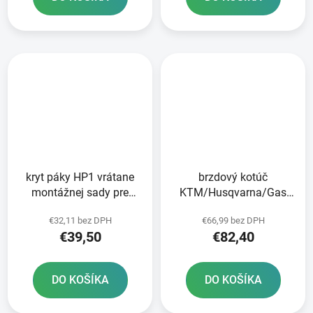
kryt páky HP1 vrátane
brzdový kotúč
montážnej sady pre
KTM/Husqvarna/Gas
čerpadlá KTM BREMBO
Plyn zadný NEWFREN
€32,11 bez DPH
€66,99 bez DPH
RTECH oranžový
€39,50
€82,40
DO KOŠÍKA
DO KOŠÍKA