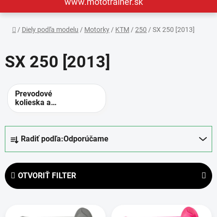
www.mototrainer.sk
Domov
/
Diely podľa modelu
/
Motorky
/
KTM
/
250
/
SX 250 [2013]
SX 250 [2013]
Prevodové
kolieska a
rozety -
alternatívne
prevody
R
Radiť podľa:
Odporúčame
a
d
e
OTVORIŤ FILTER
n
i
V
e