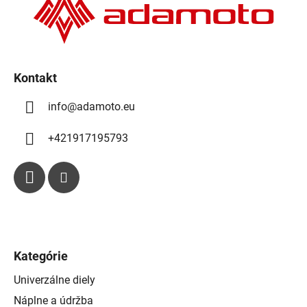
t
i
e
i
p
e
r
v
k
Kontakt
y
info
@
adamoto.eu
v
ý
p
+421917195793
i
s
u
Kategórie
Univerzálne diely
Náplne a údržba