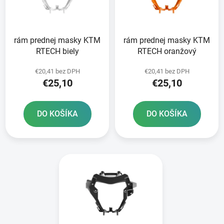
s
d
p
u
r
k
rám prednej masky KTM
rám prednej masky KTM
o
t
RTECH biely
RTECH oranžový
d
o
u
v
€20,41 bez DPH
€20,41 bez DPH
k
€25,10
€25,10
t
o
DO KOŠÍKA
DO KOŠÍKA
v