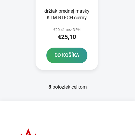
držiak prednej masky
KTM RTECH čierny
€20,41 bez DPH
€25,10
DO KOŠÍKA
3
položiek celkom
O
v
l
Z
á
á
d
p
a
ä
c