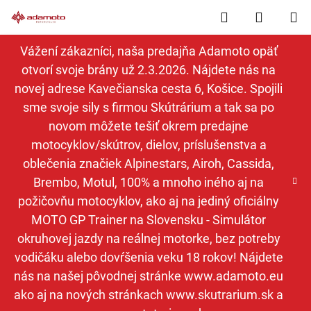
Prejsť
Hľadať
NÁKUP
na
obsah
KOŠÍK
Vážení zákazníci, naša predajňa Adamoto opäť
otvorí svoje brány už 2.3.2026. Nájdete nás na
novej adrese Kavečianska cesta 6, Košice. Spojili
sme svoje sily s firmou Skútrárium a tak sa po
novom môžete tešiť okrem predajne
motocyklov/skútrov, dielov, príslušenstva a
oblečenia značiek Alpinestars, Airoh, Cassida,
Brembo, Motul, 100% a mnoho iného aj na
požičovňu motocyklov, ako aj na jediný oficiálny
MOTO GP Trainer na Slovensku - Simulátor
okruhovej jazdy na reálnej motorke, bez potreby
vodičáku alebo dovŕšenia veku 18 rokov! Nájdete
nás na našej pôvodnej stránke www.adamoto.eu
ako aj na nových stránkach www.skutrarium.sk a