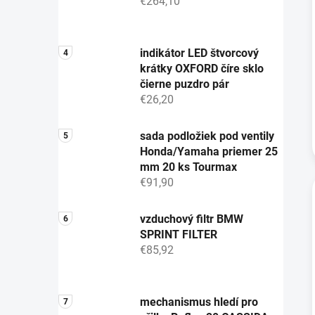
€264,10
indikátor LED štvorcový
krátky OXFORD číre sklo
čierne puzdro pár
€26,20
sada podložiek pod ventily
Honda/Yamaha priemer 25
mm 20 ks Tourmax
€91,90
vzduchový filtr BMW
SPRINT FILTER
€85,92
mechanismus hledí pro