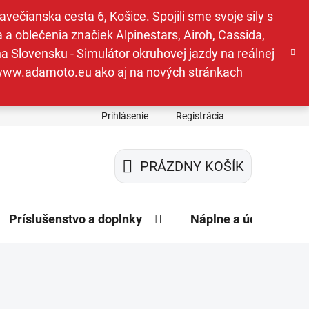
ečianska cesta 6, Košice. Spojili sme svoje sily s
a oblečenia značiek Alpinestars, Airoh, Cassida,
a Slovensku - Simulátor okruhovej jazdy na reálnej
e www.adamoto.eu ako aj na nových stránkach
Prihlásenie
Registrácia
PRÁZDNY KOŠÍK
NÁKUPNÝ
KOŠÍK
Príslušenstvo a doplnky
Náplne a údržba