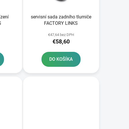
k
t
o
ízení
servisní sada zadního tlumiče
v
S
FACTORY LINKS
€47,64 bez DPH
€58,60
DO KOŠÍKA