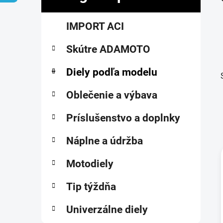
č
K
Preskočiť
n
IMPORT ACI
a
kategórie
ý
t
p
Skútre ADAMOTO
e
a
g
ó
Diely podľa modelu
n
r
e
i
Oblečenie a výbava
l
e
Príslušenstvo a doplnky
Náplne a údržba
Motodiely
i
Tip týždňa
Univerzálne diely