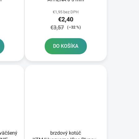
€1,95 bez DPH
€2,40
€3,57
(–32 %)
DO KOŠÍKA
zväčšený
brzdový kotúč