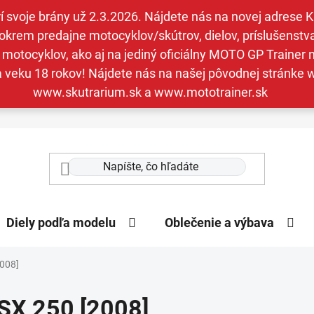
svoje brány už 2.3.2026. Nájdete nás na novej adrese Kav
krem predajne motocyklov/skútrov, dielov, príslušenstva 
otocyklov, ako aj na jediný oficiálny MOTO GP Trainer n
a veku 18 rokov! Nájdete nás na našej pôvodnej stránk
www.skutrarium.sk a www.mototrainer.sk
Diely podľa modelu
Oblečenie a výbava
2008]
SX 250 [2008]