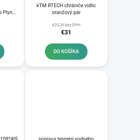
kTM RTECH chrániče vidlíc
 Plyn
oranžový pár
N
€25,20 bez DPH
€31
DO KOŠÍKA
*108*40]
súprava tesnení vodného