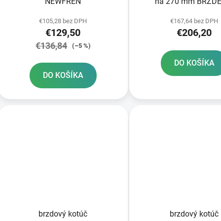
NEWFREN
na 270 mm BRZDE
€105,28 bez DPH
€167,64 bez DPH
€129,50
€206,20
€136,84
(–5 %)
DO KOŠÍKA
DO KOŠÍKA
brzdový kotúč
brzdový kotúč