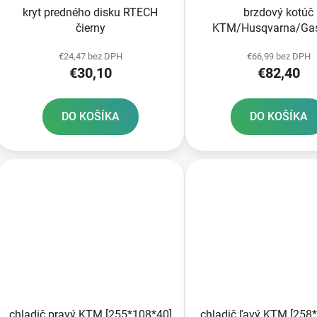
kryt predného disku RTECH
brzdový kotúč
čierny
KTM/Husqvarna/Gas
zadný NEWFRE
€24,47 bez DPH
€66,99 bez DPH
€30,10
€82,40
DO KOŠÍKA
DO KOŠÍKA
chladič pravý KTM [255*108*40]
chladič ľavý KTM [258