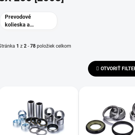
Prevodové
kolieska a
rozety -
alternatívne
Stránka
1
z
2
-
78
položiek celkom
prevody
OTVORIŤ FILTE
V
ý
p
s
p
r