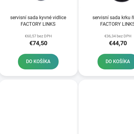
o
d
servisní sada kyvné vidlice
servisní sada krku ř
u
FACTORY LINKS
FACTORY LINK
k
t
€60,57 bez DPH
€36,34 bez DPH
€74,50
€44,70
o
v
DO KOŠÍKA
DO KOŠÍKA