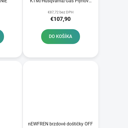
NIE
KTM/Husqvarna/Gas Plynové
predné brzdy
€87,72 bez DPH
€107,90
DO KOŠÍKA
nEWFREN brzdové doštičky OFF