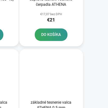
čerpadla ATHENA
€17,07 bez DPH
€21
DO KOŠÍKA
valca
základné tesnenie valca
m
ATHENA 0 5 mm