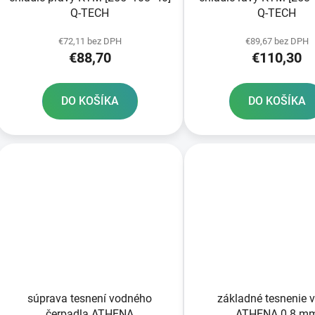
Q-TECH
Q-TECH
€72,11 bez DPH
€89,67 bez DPH
€88,70
€110,30
DO KOŠÍKA
DO KOŠÍKA
súprava tesnení vodného
základné tesnenie 
čerpadla ATHENA
ATHENA 0 8 m