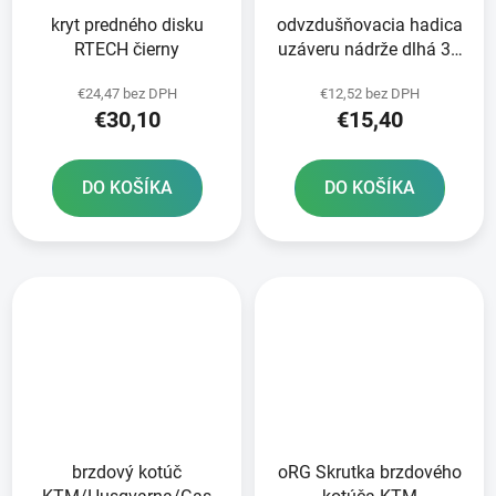
kryt predného disku
odvzdušňovacia hadica
RTECH čierny
uzáveru nádrže dlhá 36
cm RTECH oranžová
€24,47 bez DPH
€12,52 bez DPH
€30,10
€15,40
DO KOŠÍKA
DO KOŠÍKA
brzdový kotúč
oRG Skrutka brzdového