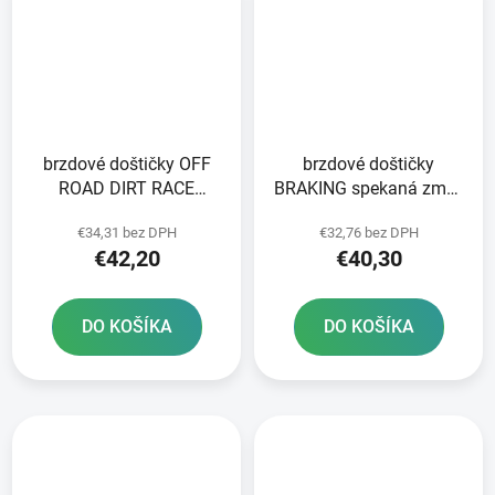
brzdové doštičky OFF
brzdové doštičky
ROAD DIRT RACE
BRAKING spekaná zmes
SINTERED NEWFREN 2
CM46 2 ks v balení
€34,31 bez DPH
€32,76 bez DPH
ks v balení
€42,20
€40,30
DO KOŠÍKA
DO KOŠÍKA