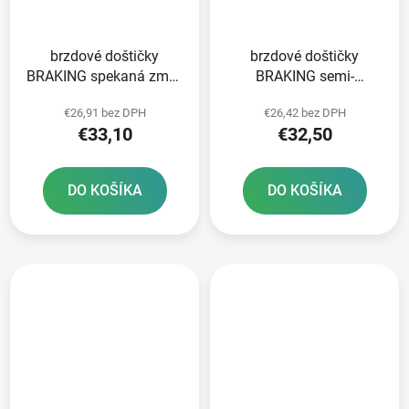
brzdové doštičky
brzdové doštičky
BRAKING spekaná zmes
BRAKING semi-
CM44 2 ks v balení
metalická zmes SM1 2
€26,91 bez DPH
€26,42 bez DPH
ks v balení
€33,10
€32,50
DO KOŠÍKA
DO KOŠÍKA