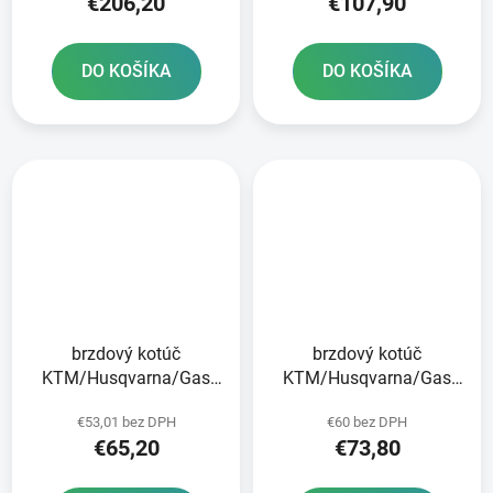
€206,20
€107,90
DO KOŠÍKA
DO KOŠÍKA
brzdový kotúč
brzdový kotúč
KTM/Husqvarna/Gas
KTM/Husqvarna/Gas
Plynová zadná JT
Plynová predná JT
€53,01 bez DPH
€60 bez DPH
€65,20
€73,80