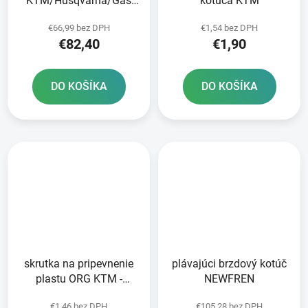
KTM/Husqvarna/Gas
kotúča KTM
Plyn zadný NEWFREN
€66,99 bez DPH
€1,54 bez DPH
€82,40
€1,90
DO KOŠÍKA
DO KOŠÍKA
skrutka na pripevnenie
plávajúci brzdový kotúč
plastu ORG KTM -
NEWFREN
strieborná
€1,46 bez DPH
€105,28 bez DPH