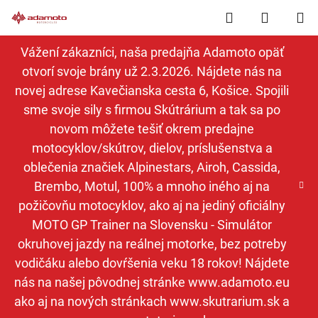
Prejsť
Hľadať
NÁKUP
na
obsah
KOŠÍK
Vážení zákazníci, naša predajňa Adamoto opäť
otvorí svoje brány už 2.3.2026. Nájdete nás na
novej adrese Kavečianska cesta 6, Košice. Spojili
sme svoje sily s firmou Skútrárium a tak sa po
novom môžete tešiť okrem predajne
motocyklov/skútrov, dielov, príslušenstva a
oblečenia značiek Alpinestars, Airoh, Cassida,
Brembo, Motul, 100% a mnoho iného aj na
požičovňu motocyklov, ako aj na jediný oficiálny
MOTO GP Trainer na Slovensku - Simulátor
okruhovej jazdy na reálnej motorke, bez potreby
vodičáku alebo dovŕšenia veku 18 rokov! Nájdete
nás na našej pôvodnej stránke www.adamoto.eu
ako aj na nových stránkach www.skutrarium.sk a