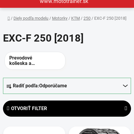
www.mototrainer.sk
Domov
/
Diely podľa modelu
/
Motorky
/
KTM
/
250
/
EXC-F 250 [2018]
EXC-F 250 [2018]
Prevodové
kolieska a
rozety -
alternatívne
prevody
R
Radiť podľa:
Odporúčame
a
d
e
OTVORIŤ FILTER
n
i
V
e