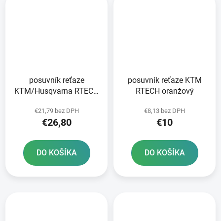
posuvník reťaze
posuvník reťaze KTM
KTM/Husqvarna RTECH
RTECH oranžový
čierny
€21,79 bez DPH
€8,13 bez DPH
€26,80
€10
DO KOŠÍKA
DO KOŠÍKA