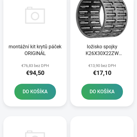
ý
p
p
r
i
o
s
d
p
u
r
k
montážní kit krytů páček
ložisko spojky
o
t
ORIGINÁL
K26X30X22ZW
d
o
ORIGINÁL
u
v
€76,83 bez DPH
€13,90 bez DPH
k
€94,50
€17,10
t
o
DO KOŠÍKA
DO KOŠÍKA
v