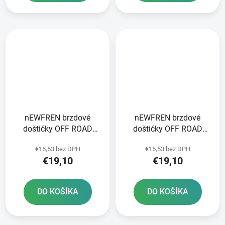
nEWFREN brzdové
nEWFREN brzdové
doštičky OFF ROAD
doštičky OFF ROAD
DIRT ORGANIC 2 ks v
DIRT ORGANIC 2 ks v
€15,53 bez DPH
€15,53 bez DPH
balení
balení
€19,10
€19,10
DO KOŠÍKA
DO KOŠÍKA