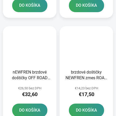
DO KOŠÍKA
DO KOŠÍKA
nEWFREN brzdové
brzdové doštičky
doštičky OFF ROAD
NEWFREN zmes ROAD
DIRT SINTERED 2 ks v
TOURING ORGANIC 2 ks
€26,50 bez DPH
€14,23 bez DPH
balení
v balení
€32,60
€17,50
DO KOŠÍKA
DO KOŠÍKA