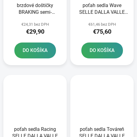
brzdové doštičky
poťah sedla Wave
BRAKING semi-
SELLE DALLA VALLE
metalická zmes SM1 2
čierny
€24,31 bez DPH
€61,46 bez DPH
ks v balení
€29,90
€75,60
DO KOŠÍKA
DO KOŠÍKA
poťah sedla Racing
poťah sedla Továreň
SELLE DALLA VALLE
SELLE DALLA VALLE