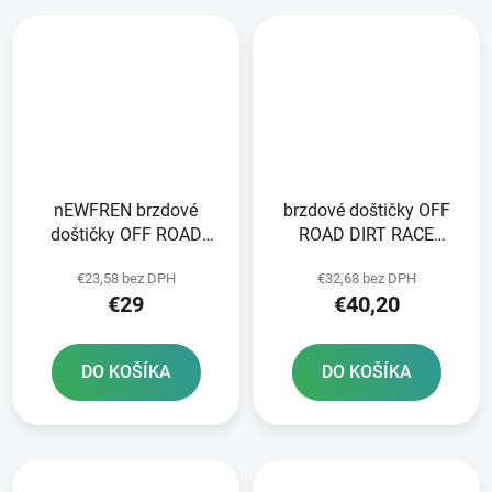
nEWFREN brzdové
brzdové doštičky OFF
doštičky OFF ROAD
ROAD DIRT RACE
DIRT SINTERED 2 ks v
SINTERED NEWFREN 2
€23,58 bez DPH
€32,68 bez DPH
balení
ks v balení
€29
€40,20
DO KOŠÍKA
DO KOŠÍKA