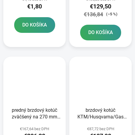
€1,80
€129,50
€136,84
(–5 %)
DO KOŠÍKA
DO KOŠÍKA
predný brzdový kotúč
brzdový kotúč
zväčšený na 270 mm
KTM/Husqvarna/Gas
BRZDENIE
Plynové predné brzdy
€167,64 bez DPH
€87,72 bez DPH