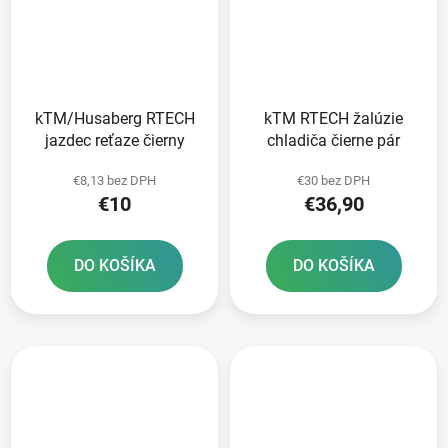
kTM/Husaberg RTECH
kTM RTECH žalúzie
jazdec reťaze čierny
chladiča čierne pár
€8,13 bez DPH
€30 bez DPH
€10
€36,90
DO KOŠÍKA
DO KOŠÍKA