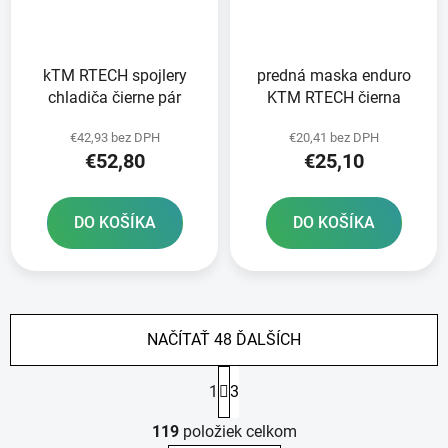
kTM RTECH spojlery
predná maska enduro
chladiča čierne pár
KTM RTECH čierna
€42,93 bez DPH
€20,41 bez DPH
€52,80
€25,10
DO KOŠÍKA
DO KOŠÍKA
NAČÍTAŤ 48 ĎALŠÍCH
S
1
3
t
r
O
á
119
položiek celkom
v