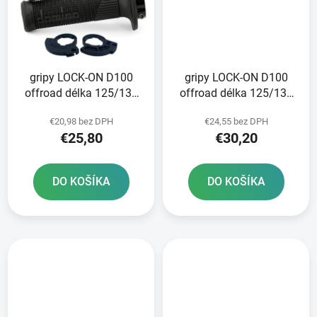
gripy LOCK-ON D100
gripy LOCK-ON D100
offroad délka 125/130
offroad délka 125/130
mm 2 vačky DOMINO
mm 6 vaček DOMINO
€20,98 bez DPH
€24,55 bez DPH
černé
černo-šedé
€25,80
€30,20
DO KOŠÍKA
DO KOŠÍKA