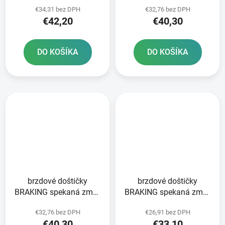
SINTERED NEWFREN 2
CM46 2 ks v balení
€34,31 bez DPH
€32,76 bez DPH
ks v balení
€42,20
€40,30
DO KOŠÍKA
DO KOŠÍKA
brzdové doštičky
brzdové doštičky
BRAKING spekaná zmes
BRAKING spekaná zmes
CM46 2 ks v balení
CM44 2 ks v balení
€32,76 bez DPH
€26,91 bez DPH
€40,30
€33,10