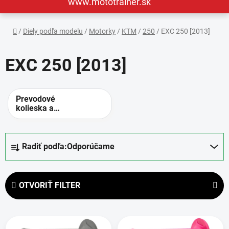
www.mototrainer.sk
Domov
/
Diely podľa modelu
/
Motorky
/
KTM
/
250
/
EXC 250 [2013]
EXC 250 [2013]
Prevodové
kolieska a
rozety -
alternatívne
prevody
R
Radiť podľa:
Odporúčame
a
d
e
OTVORIŤ FILTER
n
i
V
e