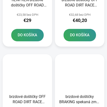
doštičky OFF ROAD
ROAD DIRT RACE
DIRT SINTERED 2 ks v
SINTERED NEWFREN 2
€23,58 bez DPH
€32,68 bez DPH
balení
ks v balení
€29
€40,20
DO KOŠÍKA
DO KOŠÍKA
brzdové doštičky OFF
brzdové doštičky
ROAD DIRT RACE
BRAKING spekaná zmes