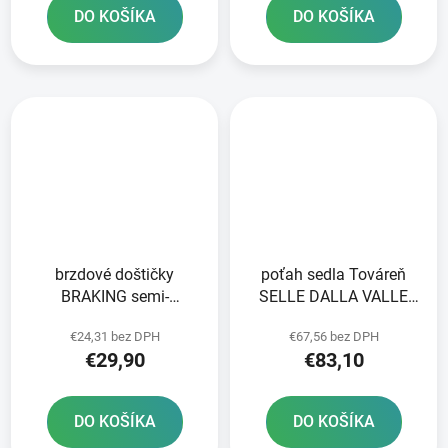
DO KOŠÍKA
DO KOŠÍKA
brzdové doštičky
poťah sedla Továreň
BRAKING semi-
SELLE DALLA VALLE
metalická zmes SM1 2
čierna
€24,31 bez DPH
€67,56 bez DPH
ks v balení
€29,90
€83,10
DO KOŠÍKA
DO KOŠÍKA