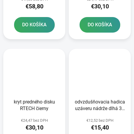
€58,80
€30,10
DO KOŠÍKA
DO KOŠÍKA
kryt predného disku
odvzdušňovacia hadica
RTECH čierny
uzáveru nádrže dlhá 36
cm RTECH oranžová
€24,47 bez DPH
€12,52 bez DPH
€30,10
€15,40