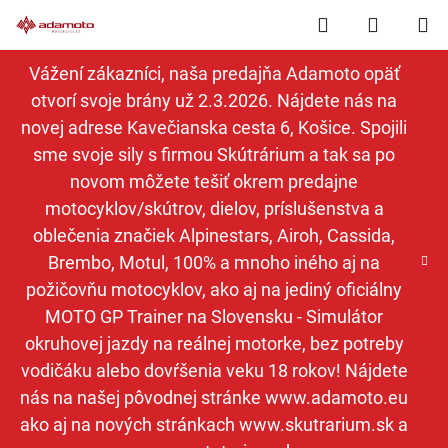
Prejsť
Hľadať
NÁKUP
na
obsah
KOŠÍK
Vážení zákazníci, naša predajňa Adamoto opäť
otvorí svoje brány už 2.3.2026. Nájdete nás na
novej adrese Kavečianska cesta 6, Košice. Spojili
sme svoje sily s firmou Skútrárium a tak sa po
novom môžete tešiť okrem predajne
motocyklov/skútrov, dielov, príslušenstva a
oblečenia značiek Alpinestars, Airoh, Cassida,
Brembo, Motul, 100% a mnoho iného aj na
požičovňu motocyklov, ako aj na jediný oficiálny
MOTO GP Trainer na Slovensku - Simulátor
okruhovej jazdy na reálnej motorke, bez potreby
vodičáku alebo dovŕšenia veku 18 rokov! Nájdete
nás na našej pôvodnej stránke www.adamoto.eu
ako aj na nových stránkach www.skutrarium.sk a