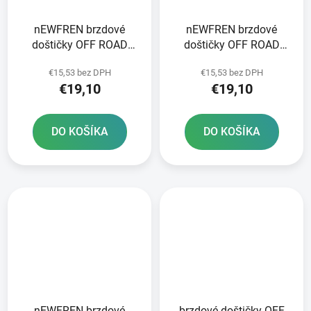
nEWFREN brzdové
nEWFREN brzdové
doštičky OFF ROAD
doštičky OFF ROAD
DIRT ORGANIC 2 ks v
DIRT ORGANIC 2 ks v
€15,53 bez DPH
€15,53 bez DPH
balení
balení
€19,10
€19,10
DO KOŠÍKA
DO KOŠÍKA
nEWFREN brzdové
brzdové doštičky OFF