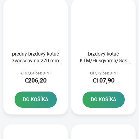
predný brzdový kotúč
brzdový kotúč
zväčšený na 270 mm
KTM/Husqvarna/Gas
BRZDENIE
Plynové predné brzdy
€167,64 bez DPH
€87,72 bez DPH
€206,20
€107,90
DO KOŠÍKA
DO KOŠÍKA