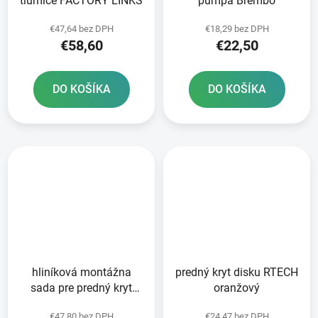
tlumiče FACTORY LINKS
pumpa Brembo
€47,64 bez DPH
€18,29 bez DPH
€58,60
€22,50
DO KOŠÍKA
DO KOŠÍKA
hliníková montážna
predný kryt disku RTECH
sada pre predný kryt
oranžový
disku RTECH
€47,80 bez DPH
€24,47 bez DPH