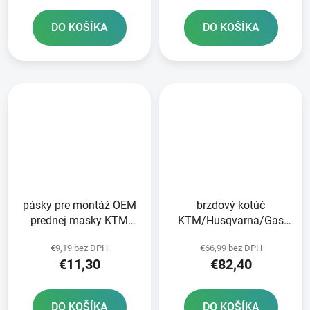
DO KOŠÍKA
DO KOŠÍKA
pásky pre montáž OEM
brzdový kotúč
prednej masky KTM
KTM/Husqvarna/Gas
HUSQVARNA a GAS GAS
Plyn zadný NEWFREN
€9,19 bez DPH
€66,99 bez DPH
RTECH
€11,30
€82,40
DO KOŠÍKA
DO KOŠÍKA