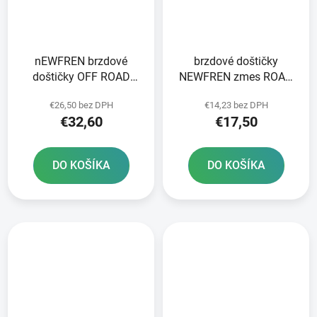
nEWFREN brzdové
brzdové doštičky
doštičky OFF ROAD
NEWFREN zmes ROAD
DIRT SINTERED 2 ks v
TOURING ORGANIC 2 ks
€26,50 bez DPH
€14,23 bez DPH
balení
v balení
€32,60
€17,50
DO KOŠÍKA
DO KOŠÍKA