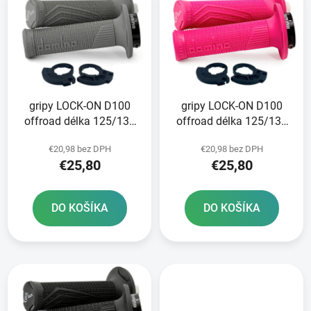
ý
p
p
r
i
o
s
d
p
u
r
k
gripy LOCK-ON D100
gripy LOCK-ON D100
o
t
offroad délka 125/130
offroad délka 125/130
d
o
mm 2 vačky DOMINO
mm 2 vačky DOMINO
u
v
€20,98 bez DPH
€20,98 bez DPH
šedé
růžov
k
€25,80
€25,80
t
o
DO KOŠÍKA
DO KOŠÍKA
v