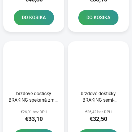
DO KOŠÍKA
DO KOŠÍKA
brzdové doštičky
brzdové doštičky
BRAKING spekaná zmes
BRAKING semi-
CM44 2 ks v balení
metalická zmes SM1 2
€26,91 bez DPH
€26,42 bez DPH
ks v balení
€33,10
€32,50