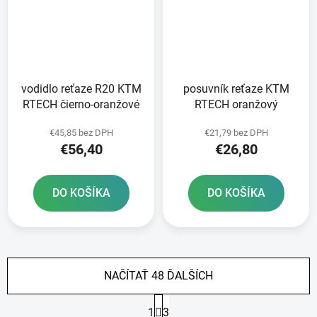
vodidlo reťaze R20 KTM
posuvník reťaze KTM
RTECH čierno-oranžové
RTECH oranžový
€45,85 bez DPH
€21,79 bez DPH
€56,40
€26,80
DO KOŠÍKA
DO KOŠÍKA
NAČÍTAŤ 48 ĎALŠÍCH
S
1
3
t