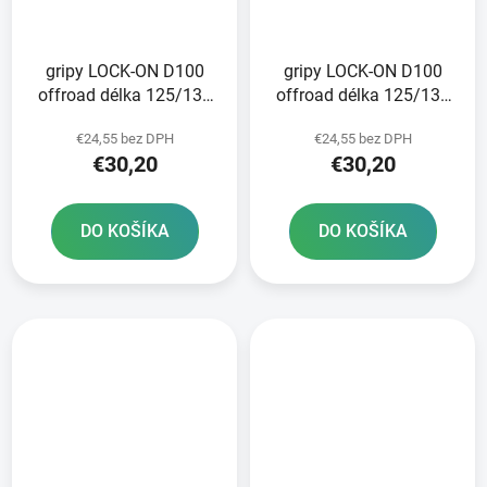
gripy LOCK-ON D100
gripy LOCK-ON D100
offroad délka 125/130
offroad délka 125/130
mm 6 vaček DOMINO
mm 6 vaček DOMINO
€24,55 bez DPH
€24,55 bez DPH
černo-oranžové
černo-červené
€30,20
€30,20
DO KOŠÍKA
DO KOŠÍKA