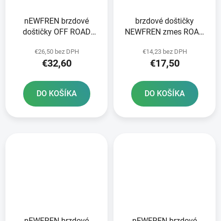
nEWFREN brzdové
brzdové doštičky
doštičky OFF ROAD
NEWFREN zmes ROAD
DIRT SINTERED 2 ks v
TOURING ORGANIC 2 ks
€26,50 bez DPH
€14,23 bez DPH
balení
v balení
€32,60
€17,50
DO KOŠÍKA
DO KOŠÍKA
nEWFREN brzdové
nEWFREN brzdové