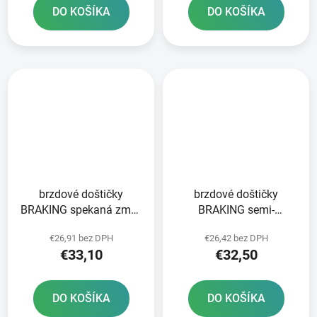
DO KOŠÍKA
DO KOŠÍKA
brzdové doštičky
brzdové doštičky
BRAKING spekaná zmes
BRAKING semi-
CM44 2 ks v balení
metalická zmes SM1 2
€26,91 bez DPH
€26,42 bez DPH
ks v balení
€33,10
€32,50
DO KOŠÍKA
DO KOŠÍKA