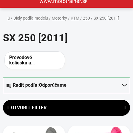
www.mototrainer.sk
Domov
/
Diely podľa modelu
/
Motorky
/
KTM
/
250
/
SX 250 [2011]
SX 250 [2011]
Prevodové
kolieska a
rozety -
alternatívne
prevody
R
Radiť podľa:
Odporúčame
a
d
e
OTVORIŤ FILTER
n
i
V
e