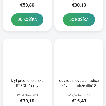
€58,80
€30,10
DO KOŠÍKA
DO KOŠÍKA
kryt predného disku
odvzdušňovacia hadica
RTECH čierny
uzáveru nádrže dlhá 36
cm RTECH oranžová
€24,47 bez DPH
€12,52 bez DPH
€30,10
€15,40