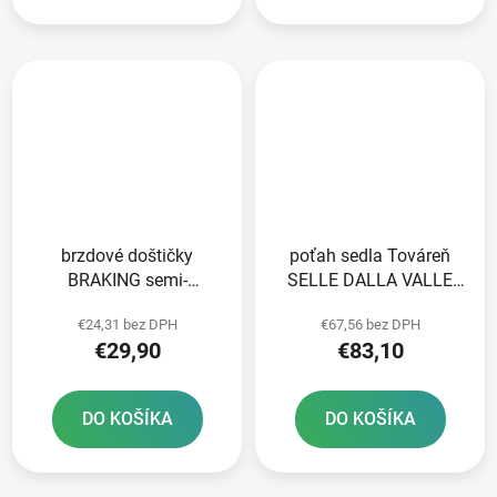
brzdové doštičky
poťah sedla Továreň
BRAKING semi-
SELLE DALLA VALLE
metalická zmes SM1 2
čierna
€24,31 bez DPH
€67,56 bez DPH
ks v balení
€29,90
€83,10
DO KOŠÍKA
DO KOŠÍKA