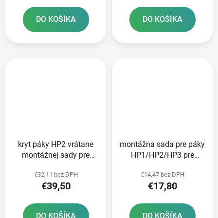
DO KOŠÍKA
DO KOŠÍKA
kryt páky HP2 vrátane
montážna sada pre páky
montážnej sady pre
HP1/HP2/HP3 pre
čerpadlá KTM BREMBO
čerpadlá KTM BREMBO
€32,11 bez DPH
€14,47 bez DPH
RTECH oranžový
RTECH čierna
€39,50
€17,80
DO KOŠÍKA
DO KOŠÍKA