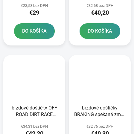
DIRT SINTERED 2 ks v
SINTERED NEWFREN 2
€23,58 bez DPH
€32,68 bez DPH
balení
ks v balení
€29
€40,20
DO KOŠÍKA
DO KOŠÍKA
brzdové doštičky OFF
brzdové doštičky
ROAD DIRT RACE
BRAKING spekaná zmes
SINTERED NEWFREN 2
CM46 2 ks v balení
€34,31 bez DPH
€32,76 bez DPH
ks v balení
€42,20
€40,30