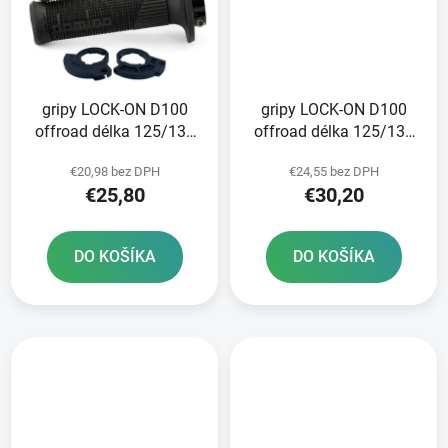
gripy LOCK-ON D100
gripy LOCK-ON D100
offroad délka 125/130
offroad délka 125/130
mm 2 vačky DOMINO
mm 6 vaček DOMINO
€20,98 bez DPH
€24,55 bez DPH
černé
černo-šedé
€25,80
€30,20
DO KOŠÍKA
DO KOŠÍKA