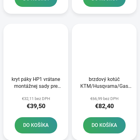
kryt páky HP1 vrátane
brzdový kotúč
montážnej sady pre
KTM/Husqvarna/Gas
čerpadlá KTM BREMBO
Plyn zadný NEWFREN
€32,11 bez DPH
€66,99 bez DPH
RTECH oranžový
€39,50
€82,40
DO KOŠÍKA
DO KOŠÍKA