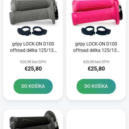
ý
p
p
r
i
o
s
d
p
u
r
k
gripy LOCK-ON D100
gripy LOCK-ON D100
o
t
offroad délka 125/130
offroad délka 125/130
d
o
mm 2 vačky DOMINO
mm 2 vačky DOMINO
u
v
€20,98 bez DPH
€20,98 bez DPH
šedé
růžov
k
€25,80
€25,80
t
o
DO KOŠÍKA
DO KOŠÍKA
v