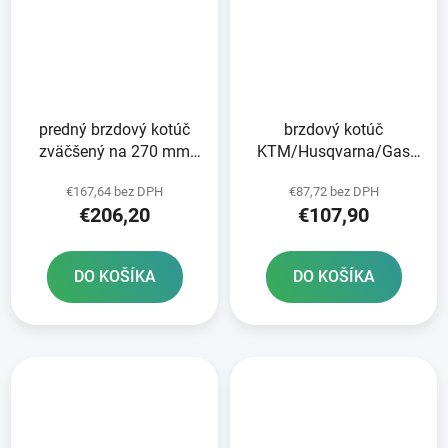
predný brzdový kotúč
brzdový kotúč
zväčšený na 270 mm
KTM/Husqvarna/Gas
BRZDENIE
Plynové predné brzdy
€167,64 bez DPH
€87,72 bez DPH
€206,20
€107,90
DO KOŠÍKA
DO KOŠÍKA