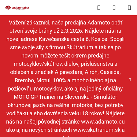
Prejsť
Hľadať
NÁKUP
na
obsah
KOŠÍK
Vážení zákazníci, naša predajňa Adamoto opäť
otvorí svoje brány už 2.3.2026. Nájdete nás na
novej adrese Kavečianska cesta 6, Košice. Spojili
sme svoje sily s firmou Skútrárium a tak sa po
novom môžete tešiť okrem predajne
motocyklov/skútrov, dielov, príslušenstva a
oblečenia značiek Alpinestars, Airoh, Cassida,
Brembo, Motul, 100% a mnoho iného aj na
požičovňu motocyklov, ako aj na jediný oficiálny
MOTO GP Trainer na Slovensku - Simulátor
okruhovej jazdy na reálnej motorke, bez potreby
vodičáku alebo dovŕšenia veku 18 rokov! Nájdete
nás na našej pôvodnej stránke www.adamoto.eu
ako aj na nových stránkach www.skutrarium.sk a