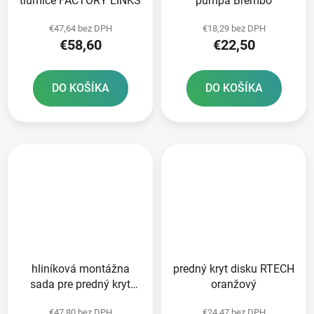
tlumiče FACTORY LINKS
pumpa Brembo
€47,64 bez DPH
€18,29 bez DPH
€58,60
€22,50
DO KOŠÍKA
DO KOŠÍKA
hliníková montážna
predný kryt disku RTECH
sada pre predný kryt
oranžový
disku RTECH
€47,80 bez DPH
€24,47 bez DPH