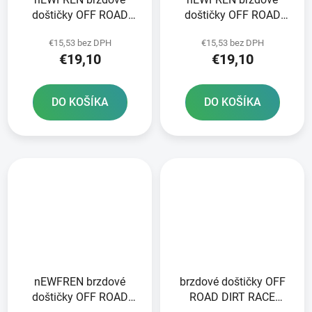
doštičky OFF ROAD
doštičky OFF ROAD
DIRT ORGANIC 2 ks v
DIRT ORGANIC 2 ks v
€15,53 bez DPH
€15,53 bez DPH
balení
balení
€19,10
€19,10
DO KOŠÍKA
DO KOŠÍKA
nEWFREN brzdové
brzdové doštičky OFF
doštičky OFF ROAD
ROAD DIRT RACE