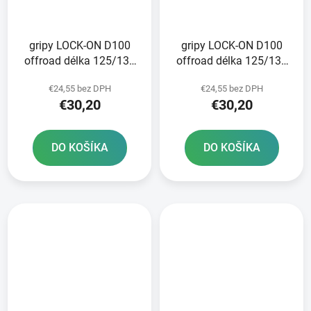
gripy LOCK-ON D100
gripy LOCK-ON D100
offroad délka 125/130
offroad délka 125/130
mm 6 vaček DOMINO
mm 6 vaček DOMINO
€24,55 bez DPH
€24,55 bez DPH
černo-oranžové
černo-červené
€30,20
€30,20
DO KOŠÍKA
DO KOŠÍKA