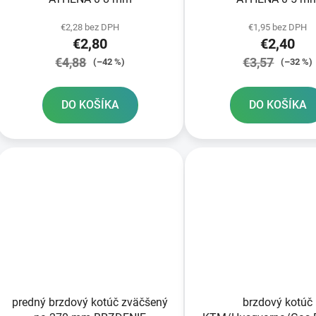
€2,28 bez DPH
€1,95 bez DPH
€2,80
€2,40
€4,88
€3,57
(–42 %)
(–32 %)
DO KOŠÍKA
DO KOŠÍKA
predný brzdový kotúč zväčšený
brzdový kotúč