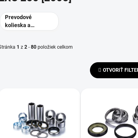
Prevodové
kolieska a
rozety -
alternatívne
Stránka
1
z
2
-
80
položiek celkom
prevody
OTVORIŤ FILTE
V
ý
p
s
p
r