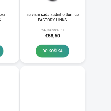
k
t
o
ízení
servisní sada zadního tlumiče
v
S
FACTORY LINKS
€47,64 bez DPH
€58,60
DO KOŠÍKA