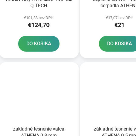
Q-TECH
čerpadla ATHE
€101,38 bez DPH
€17,07 bez DPH
€124,70
€21
DO KOŠÍKA
DO KOŠÍKA
základné tesnenie valca
základné tesnenie 
ATHENA 0 8 mm
ATHENA 0 5 m