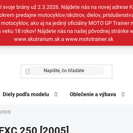
svoje brány už 2.3.2026. Nájdete nás na novej adrese Kav
krem predajne motocyklov/skútrov, dielov, príslušenstva 
otocyklov, ako aj na jediný oficiálny MOTO GP Trainer n
a veku 18 rokov! Nájdete nás na našej pôvodnej stránk
www.skutrarium.sk a www.mototrainer.sk
Diely podľa modelu
Oblečenie a výbava
[2005]
EXC 250 [2005]