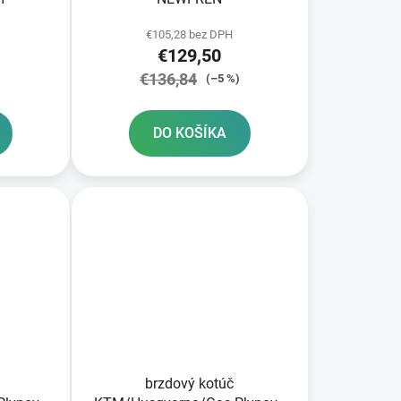
€105,28 bez DPH
€129,50
€136,84
(–5 %)
DO KOŠÍKA
brzdový kotúč