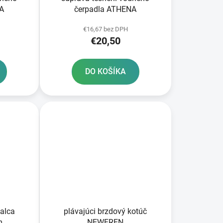
NA
čerpadla ATHENA
€16,67 bez DPH
€20,50
DO KOŠÍKA
valca
plávajúci brzdový kotúč
m
NEWFREN