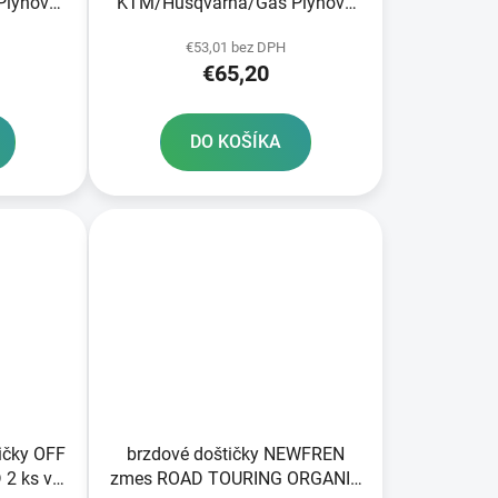
Plynové
KTM/Husqvarna/Gas Plynová
zadná JT
€53,01 bez DPH
€65,20
DO KOŠÍKA
ičky OFF
brzdové doštičky NEWFREN
2 ks v
zmes ROAD TOURING ORGANIC