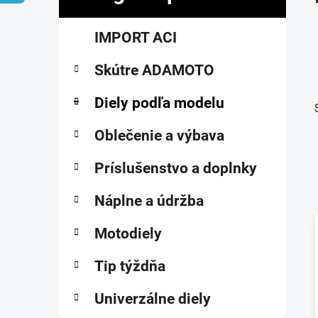
č
K
Preskočiť
n
IMPORT ACI
a
kategórie
ý
t
p
Skútre ADAMOTO
e
a
g
ó
Diely podľa modelu
n
r
e
i
Oblečenie a výbava
l
e
Príslušenstvo a doplnky
Náplne a údržba
Motodiely
i
Tip týždňa
Univerzálne diely