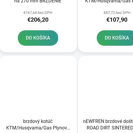
na 270 mm BRZDENIE
KTM/Husqvarna/Gas 
predné brzdy
€167,64 bez DPH
€87,72 bez DPH
€206,20
€107,90
DO KOŠÍKA
DO KOŠÍKA
brzdový kotúč
nEWFREN brzdové došt
KTM/Husqvarna/Gas Plynová
ROAD DIRT SINTERED 