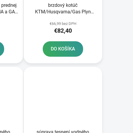
 prednej
brzdový kotúč
A a GAS
KTM/Husqvarna/Gas Plyn
zadný NEWFREN
€66,99 bez DPH
€82,40
DO KOŠÍKA
dného
súprava tesnení vodného