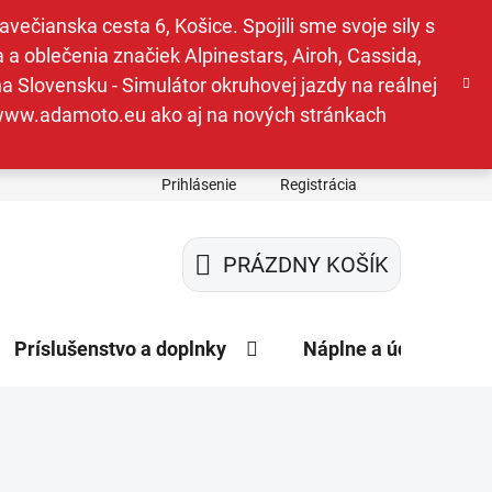
ečianska cesta 6, Košice. Spojili sme svoje sily s
a oblečenia značiek Alpinestars, Airoh, Cassida,
a Slovensku - Simulátor okruhovej jazdy na reálnej
e www.adamoto.eu ako aj na nových stránkach
Prihlásenie
Registrácia
PRÁZDNY KOŠÍK
NÁKUPNÝ
KOŠÍK
Príslušenstvo a doplnky
Náplne a údržba