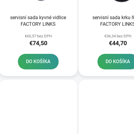
o
d
servisní sada kyvné vidlice
servisní sada krku ř
u
FACTORY LINKS
FACTORY LINK
k
t
€60,57 bez DPH
€36,34 bez DPH
€74,50
€44,70
o
v
DO KOŠÍKA
DO KOŠÍKA