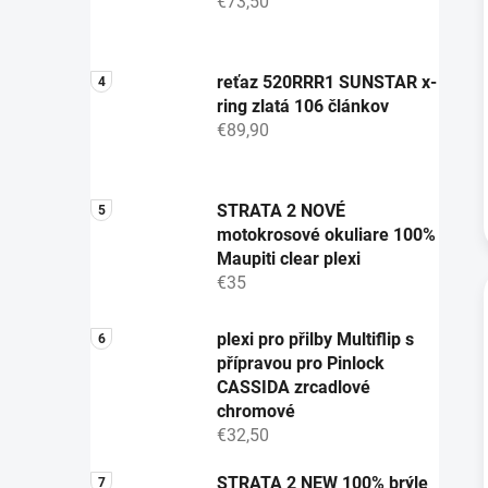
€73,50
reťaz 520RRR1 SUNSTAR x-
ring zlatá 106 článkov
€89,90
STRATA 2 NOVÉ
motokrosové okuliare 100%
Maupiti clear plexi
€35
plexi pro přilby Multiflip s
přípravou pro Pinlock
CASSIDA zrcadlové
chromové
€32,50
STRATA 2 NEW 100% brýle