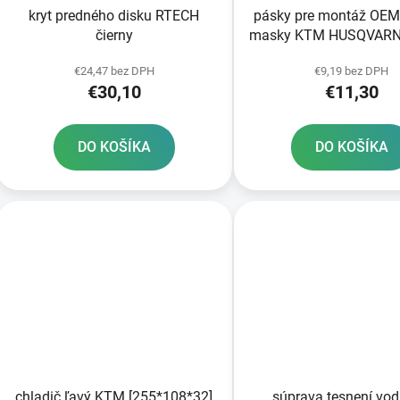
kryt predného disku RTECH
pásky pre montáž OEM
čierny
masky KTM HUSQVARN
GAS RTECH
€24,47 bez DPH
€9,19 bez DPH
€30,10
€11,30
DO KOŠÍKA
DO KOŠÍKA
chladič ľavý KTM [255*108*32]
súprava tesnení vo