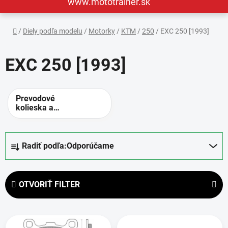
www.mototrainer.sk
Domov
/
Diely podľa modelu
/
Motorky
/
KTM
/
250
/
EXC 250 [1993]
EXC 250 [1993]
Prevodové
kolieska a
rozety -
alternatívne
prevody
R
Radiť podľa:
Odporúčame
a
d
e
OTVORIŤ FILTER
n
i
V
e