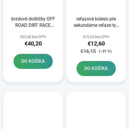
brzdové doštičky OFF
reťazové koleso pre
ROAD DIRT RACE
sekundárne reťaze typ
SINTERED NEWFREN 2
520 SUNSTAR 14 zubov
€32,68 bez DPH
€10,24 bez DPH
ks v balení
€40,20
€12,60
€16,15
(–21 %)
DO KOŠÍKA
DO KOŠÍKA