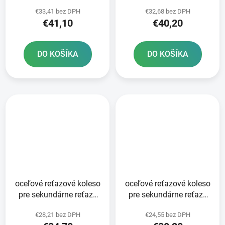
reťaze typ 520 JT -
520 JT 49 zubov čierna
€33,41 bez DPH
€32,68 bez DPH
Anglicko 50 zubov
€41,10
€40,20
DO KOŠÍKA
DO KOŠÍKA
oceľové reťazové koleso
oceľové reťazové koleso
pre sekundárne reťaze
pre sekundárne reťaze
typ 520 SUNSTAR 52
typ 520 SUNSTAR 50
€28,21 bez DPH
€24,55 bez DPH
zubov
zubov