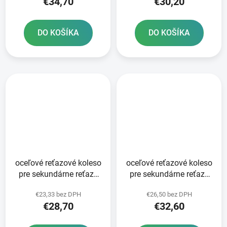
€34,70
€30,20
DO KOŠÍKA
DO KOŠÍKA
oceľové reťazové koleso
oceľové reťazové koleso
pre sekundárne reťaze
pre sekundárne reťaze
typ 520 SUNSTAR 48
typ 520 JT - Anglicko 52
€23,33 bez DPH
€26,50 bez DPH
zubov
zubov
€28,70
€32,60