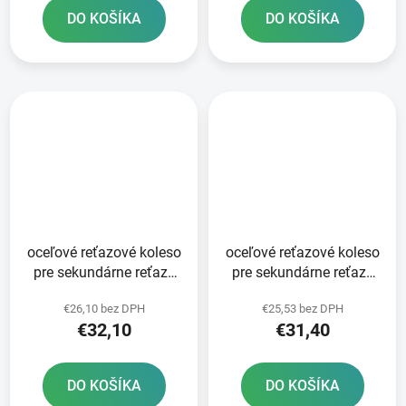
DO KOŠÍKA
DO KOŠÍKA
oceľové reťazové koleso
oceľové reťazové koleso
pre sekundárne reťaze
pre sekundárne reťaze
typ 520 JT 51 zubov
typ 520 JT - Anglicko 50
€26,10 bez DPH
€25,53 bez DPH
zubov
€32,10
€31,40
DO KOŠÍKA
DO KOŠÍKA