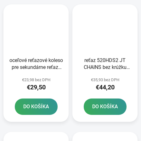
oceľové reťazové koleso
reťaz 520HDS2 JT
pre sekundárne reťaze
CHAINS bez krúžku
typ 520 JT - Anglicko 45
čierna 116 článkov
€23,98 bez DPH
€35,93 bez DPH
zubov
vrátane rozpojovacej
€29,50
€44,20
spojky
DO KOŠÍKA
DO KOŠÍKA