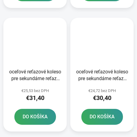
oceľové reťazové koleso
oceľové reťazové koleso
pre sekundárne reťaze
pre sekundárne reťaze
typ 520 JT - Anglicko 49
typ 520 JT - Anglicko 48
€25,53 bez DPH
€24,72 bez DPH
zubov
zubov
€31,40
€30,40
DO KOŠÍKA
DO KOŠÍKA