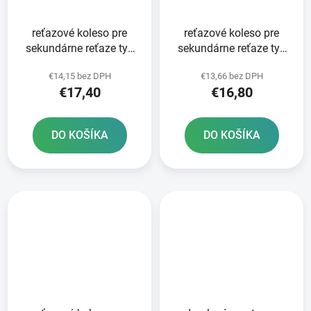
reťazové koleso pre
reťazové koleso pre
sekundárne reťaze typ
sekundárne reťaze typ
520 JT - Anglicko 14
520 JT - Anglicko 13
€14,15 bez DPH
€13,66 bez DPH
zubov
zubov
€17,40
€16,80
DO KOŠÍKA
DO KOŠÍKA