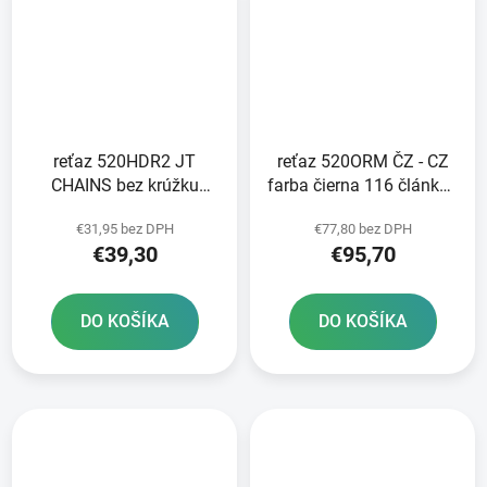
reťaz 520HDR2 JT
reťaz 520ORM ČZ - CZ
CHAINS bez krúžku
farba čierna 116 článkov
čierna 116 článkov
vrátane rozpojovacej
€31,95 bez DPH
€77,80 bez DPH
vrátane rozpojovacej
spojky CLIP
€39,30
€95,70
spojky
DO KOŠÍKA
DO KOŠÍKA