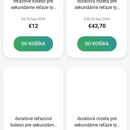
reťazové koleso pre
duralová rozeta pre
sekundárne reťaze typ
sekundárne reťaze typ
520 JT - Anglicko 12
520 JT 52 zubov čierna
€9,76 bez DPH
€35,53 bez DPH
zubov
€12
€43,70
DO KOŠÍKA
DO KOŠÍKA
duralové reťazové
duralová rozeta pre
koleso pre sekundárne
sekundárne reťaze typ