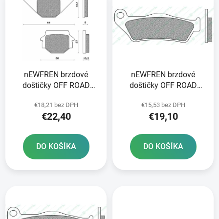
ý
p
p
r
i
o
s
d
p
u
r
k
nEWFREN brzdové
nEWFREN brzdové
o
t
doštičky OFF ROAD
doštičky OFF ROAD
d
o
DIRT ORGANIC 2 ks v
DIRT ORGANIC 2 ks v
u
v
€18,21 bez DPH
€15,53 bez DPH
balení
balení
k
€22,40
€19,10
t
o
DO KOŠÍKA
DO KOŠÍKA
v