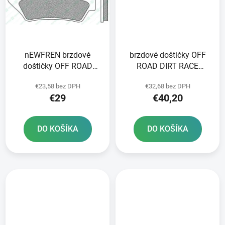
nEWFREN brzdové
brzdové doštičky OFF
doštičky OFF ROAD
ROAD DIRT RACE
DIRT SINTERED 2 ks v
SINTERED NEWFREN 2
€23,58 bez DPH
€32,68 bez DPH
balení
ks v balení
€29
€40,20
DO KOŠÍKA
DO KOŠÍKA