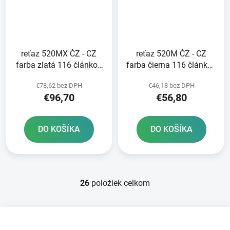
reťaz 520MX ČZ - CZ
reťaz 520M ČZ - CZ
farba zlatá 116 článkov
farba čierna 116 článkov
vrátane rozpojovacej
vrátane rozpojovacej
€78,62 bez DPH
€46,18 bez DPH
spojky CLIP
spojky CLIP
€96,70
€56,80
DO KOŠÍKA
DO KOŠÍKA
26
položiek celkom
O
v
l
Z
á
á