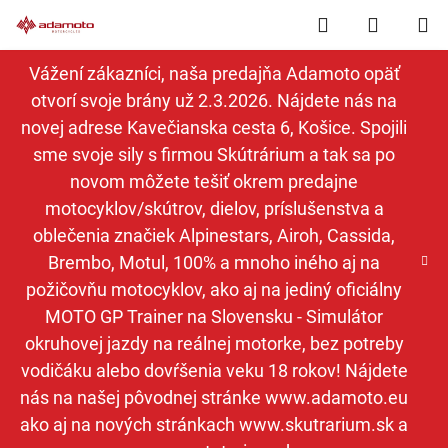
Prejsť
Hľadať
NÁKUP
na
obsah
KOŠÍK
Vážení zákazníci, naša predajňa Adamoto opäť
otvorí svoje brány už 2.3.2026. Nájdete nás na
novej adrese Kavečianska cesta 6, Košice. Spojili
sme svoje sily s firmou Skútrárium a tak sa po
novom môžete tešiť okrem predajne
motocyklov/skútrov, dielov, príslušenstva a
oblečenia značiek Alpinestars, Airoh, Cassida,
Brembo, Motul, 100% a mnoho iného aj na
požičovňu motocyklov, ako aj na jediný oficiálny
MOTO GP Trainer na Slovensku - Simulátor
okruhovej jazdy na reálnej motorke, bez potreby
vodičáku alebo dovŕšenia veku 18 rokov! Nájdete
nás na našej pôvodnej stránke www.adamoto.eu
ako aj na nových stránkach www.skutrarium.sk a