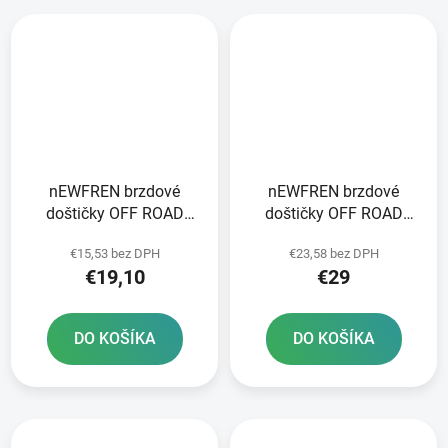
nEWFREN brzdové
nEWFREN brzdové
doštičky OFF ROAD
doštičky OFF ROAD
DIRT ORGANIC 2 ks v
DIRT SINTERED 2 ks v
€15,53 bez DPH
€23,58 bez DPH
balení
balení
€19,10
€29
DO KOŠÍKA
DO KOŠÍKA