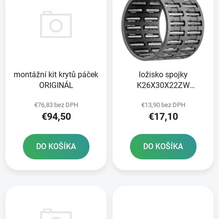
ý
p
p
r
i
o
s
d
p
u
r
k
montážní kit krytů páček
ložisko spojky
o
t
ORIGINÁL
K26X30X22ZW
d
o
ORIGINÁL
u
v
€76,83 bez DPH
€13,90 bez DPH
k
€94,50
€17,10
t
o
DO KOŠÍKA
DO KOŠÍKA
v