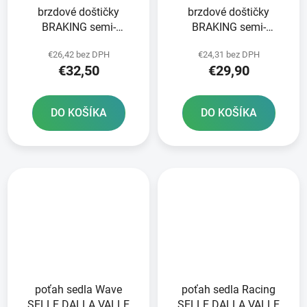
brzdové doštičky
brzdové doštičky
BRAKING semi-
BRAKING semi-
metalická zmes SM1 2
metalická zmes SM1 2
€26,42 bez DPH
€24,31 bez DPH
ks v balení
ks v balení
€32,50
€29,90
DO KOŠÍKA
DO KOŠÍKA
poťah sedla Wave
poťah sedla Racing
SELLE DALLA VALLE
SELLE DALLA VALLE