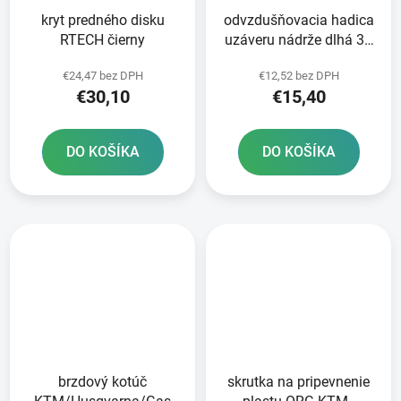
kryt predného disku
odvzdušňovacia hadica
RTECH čierny
uzáveru nádrže dlhá 36
cm RTECH oranžová
€24,47 bez DPH
€12,52 bez DPH
€30,10
€15,40
DO KOŠÍKA
DO KOŠÍKA
brzdový kotúč
skrutka na pripevnenie