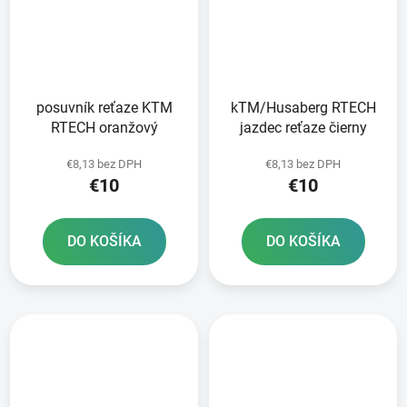
posuvník reťaze KTM
kTM/Husaberg RTECH
RTECH oranžový
jazdec reťaze čierny
€8,13 bez DPH
€8,13 bez DPH
€10
€10
DO KOŠÍKA
DO KOŠÍKA