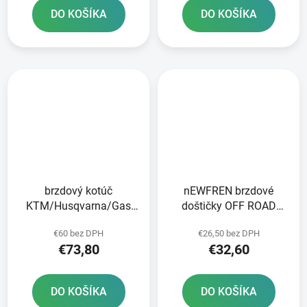
DO KOŠÍKA
DO KOŠÍKA
brzdový kotúč
nEWFREN brzdové
KTM/Husqvarna/Gas
doštičky OFF ROAD
Plynová predná JT
DIRT SINTERED 2 ks v
€60 bez DPH
€26,50 bez DPH
balení
€73,80
€32,60
DO KOŠÍKA
DO KOŠÍKA