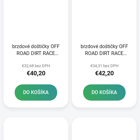
brzdové doštičky OFF
brzdové doštičky OFF
ROAD DIRT RACE
ROAD DIRT RACE
SINTERED NEWFREN 2
SINTERED NEWFREN 2
€32,68 bez DPH
€34,31 bez DPH
ks v balení
ks v balení
€40,20
€42,20
DO KOŠÍKA
DO KOŠÍKA