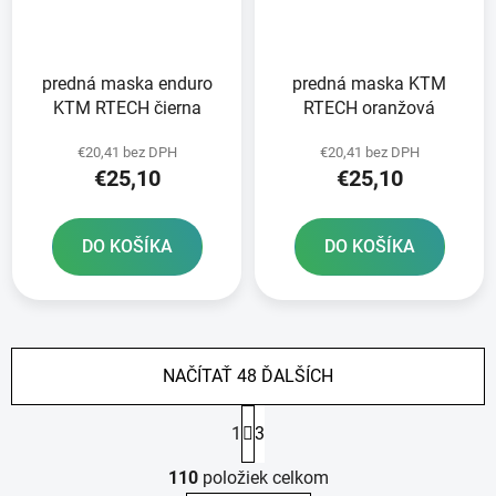
predná maska enduro
predná maska KTM
KTM RTECH čierna
RTECH oranžová
€20,41 bez DPH
€20,41 bez DPH
€25,10
€25,10
DO KOŠÍKA
DO KOŠÍKA
NAČÍTAŤ 48 ĎALŠÍCH
S
1
3
t
r
O
á
110
položiek celkom
v