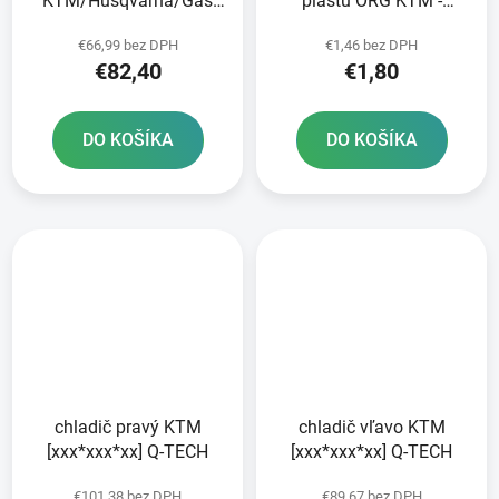
KTM/Husqvarna/Gas
plastu ORG KTM -
Plyn zadný NEWFREN
strieborná
€66,99 bez DPH
€1,46 bez DPH
€82,40
€1,80
DO KOŠÍKA
DO KOŠÍKA
chladič pravý KTM
chladič vľavo KTM
[xxx*xxx*xx] Q-TECH
[xxx*xxx*xx] Q-TECH
€101,38 bez DPH
€89,67 bez DPH