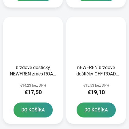
brzdové doštičky
nEWFREN brzdové
NEWFREN zmes ROAD
doštičky OFF ROAD
TOURING ORGANIC 2 ks
DIRT ORGANIC 2 ks v
€14,23 bez DPH
€15,53 bez DPH
v balení
balení
€17,50
€19,10
DO KOŠÍKA
DO KOŠÍKA