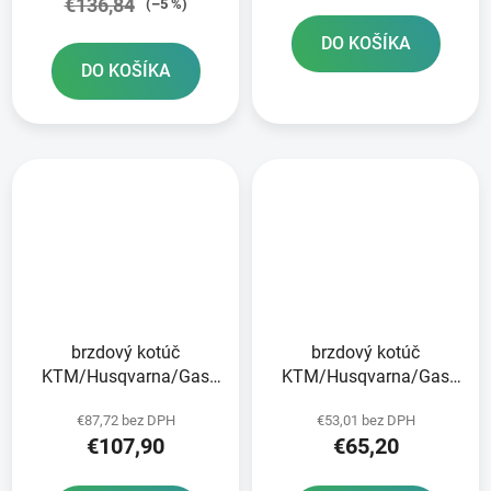
€136,84
(–5 %)
DO KOŠÍKA
DO KOŠÍKA
brzdový kotúč
brzdový kotúč
KTM/Husqvarna/Gas
KTM/Husqvarna/Gas
Plynové predné brzdy
Plynová zadná JT
€87,72 bez DPH
€53,01 bez DPH
€107,90
€65,20