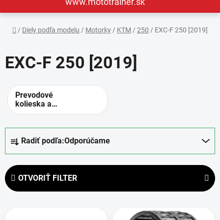
www.mototrainer.sk
Domov
/
Diely podľa modelu
/
Motorky
/
KTM
/
250
/
EXC-F 250 [2019]
EXC-F 250 [2019]
Prevodové
kolieska a
rozety -
alternatívne
prevody
R
Radiť podľa:
Odporúčame
a
d
e
OTVORIŤ FILTER
n
i
V
e