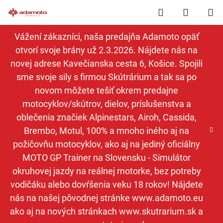
Prejsť
Hľadať
NÁKUP
na
obsah
KOŠÍK
Vážení zákazníci, naša predajňa Adamoto opäť
otvorí svoje brány už 2.3.2026. Nájdete nás na
novej adrese Kavečianska cesta 6, Košice. Spojili
sme svoje sily s firmou Skútrárium a tak sa po
novom môžete tešiť okrem predajne
motocyklov/skútrov, dielov, príslušenstva a
oblečenia značiek Alpinestars, Airoh, Cassida,
Brembo, Motul, 100% a mnoho iného aj na
požičovňu motocyklov, ako aj na jediný oficiálny
MOTO GP Trainer na Slovensku - Simulátor
okruhovej jazdy na reálnej motorke, bez potreby
vodičáku alebo dovŕšenia veku 18 rokov! Nájdete
nás na našej pôvodnej stránke www.adamoto.eu
ako aj na nových stránkach www.skutrarium.sk a