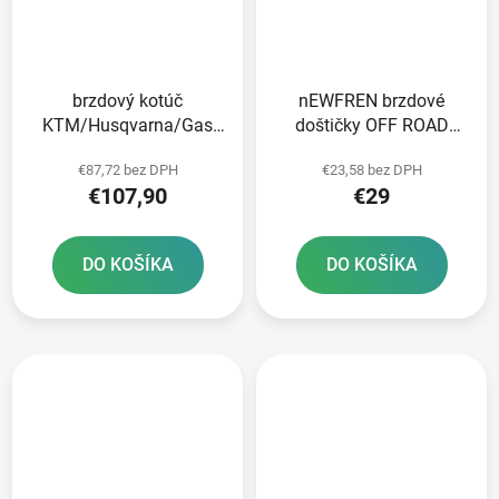
brzdový kotúč
nEWFREN brzdové
KTM/Husqvarna/Gas
doštičky OFF ROAD
Plynové predné brzdy
DIRT SINTERED 2 ks v
€87,72 bez DPH
€23,58 bez DPH
balení
€107,90
€29
DO KOŠÍKA
DO KOŠÍKA