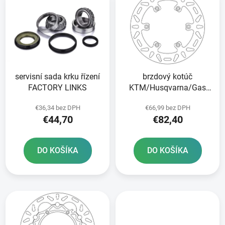
ý
p
p
r
i
o
s
d
p
u
r
k
servisní sada krku řízení
brzdový kotúč
o
t
FACTORY LINKS
KTM/Husqvarna/Gas
d
o
Plyn zadný NEWFREN
u
v
€36,34 bez DPH
€66,99 bez DPH
k
€44,70
€82,40
t
o
DO KOŠÍKA
DO KOŠÍKA
v