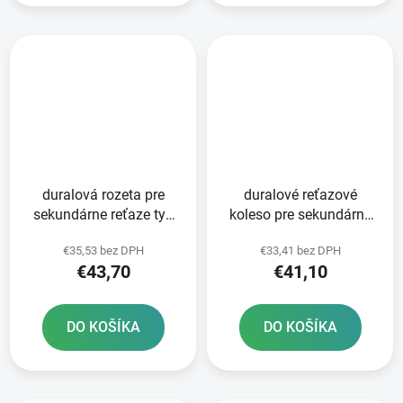
duralová rozeta pre
duralové reťazové
sekundárne reťaze typ
koleso pre sekundárne
520 JT 52 zubov čierna
reťaze typ 520 JT -
€35,53 bez DPH
€33,41 bez DPH
Anglicko 50 zubov
€43,70
€41,10
DO KOŠÍKA
DO KOŠÍKA