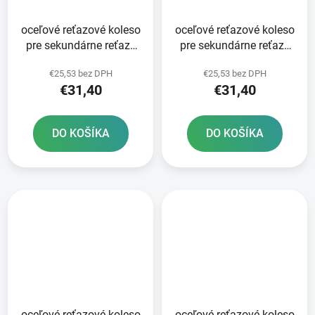
oceľové reťazové koleso
oceľové reťazové koleso
pre sekundárne reťaze
pre sekundárne reťaze
typ 520 JT - Anglicko 50
typ 520 JT - Anglicko 49
€25,53 bez DPH
€25,53 bez DPH
zubov
zubov
€31,40
€31,40
DO KOŠÍKA
DO KOŠÍKA
oceľové reťazové koleso
oceľové reťazové koleso