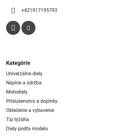
ý
p
+421917195793
i
s
u
Kategórie
Univerzálne diely
Náplne a údržba
Motodiely
Príslušenstvo a doplnky
Oblečenie a vybavenie
Tip týždňa
Diely podľa modelu