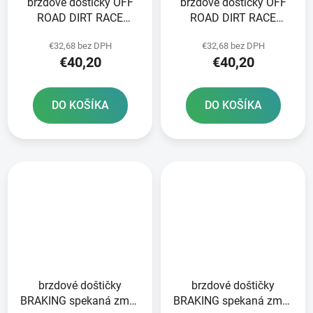
brzdové doštičky OFF
brzdové doštičky OFF
ROAD DIRT RACE
ROAD DIRT RACE
SINTERED NEWFREN 2
SINTERED NEWFREN 2
€32,68 bez DPH
€32,68 bez DPH
ks v balení
ks v balení
€40,20
€40,20
DO KOŠÍKA
DO KOŠÍKA
brzdové doštičky
brzdové doštičky
BRAKING spekaná zmes
BRAKING spekaná zmes