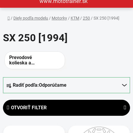
www.mototrainer.sk
Domov
/
Diely podľa modelu
/
Motorky
/
KTM
/
250
/
SX 250 [1994]
SX 250 [1994]
Prevodové
kolieska a
rozety -
alternatívne
prevody
R
Radiť podľa:
Odporúčame
a
d
e
OTVORIŤ FILTER
n
i
V
e