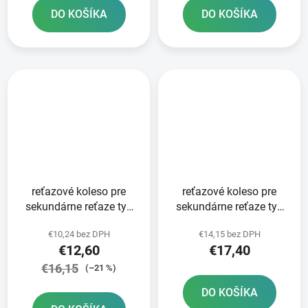
DO KOŠÍKA
DO KOŠÍKA
reťazové koleso pre
reťazové koleso pre
sekundárne reťaze typ
sekundárne reťaze typ
520 SUNSTAR 14 zubov
520 JT - Anglicko 14
€10,24 bez DPH
€14,15 bez DPH
zubov
€12,60
€17,40
€16,15
(–21 %)
DO KOŠÍKA