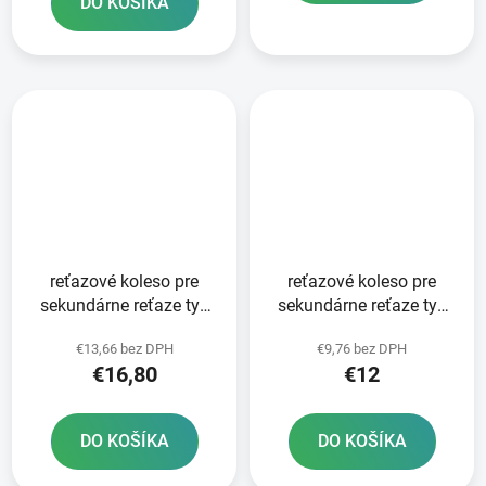
DO KOŠÍKA
reťazové koleso pre
reťazové koleso pre
sekundárne reťaze typ
sekundárne reťaze typ
520 JT - Anglicko 13
520 JT - Anglicko 12
€13,66 bez DPH
€9,76 bez DPH
zubov
zubov
€16,80
€12
DO KOŠÍKA
DO KOŠÍKA