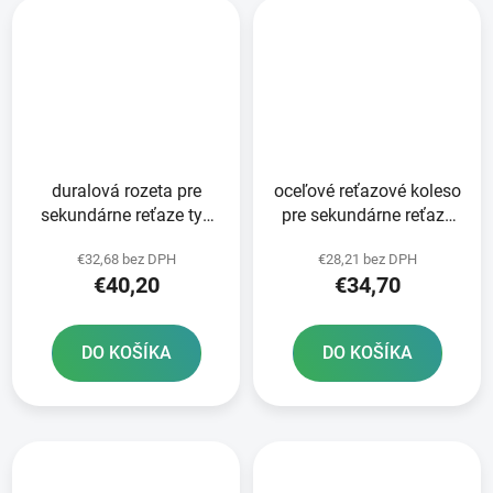
duralová rozeta pre
oceľové reťazové koleso
sekundárne reťaze typ
pre sekundárne reťaze
520 JT 49 zubov čierna
typ 520 SUNSTAR 52
€32,68 bez DPH
€28,21 bez DPH
zubov
€40,20
€34,70
DO KOŠÍKA
DO KOŠÍKA