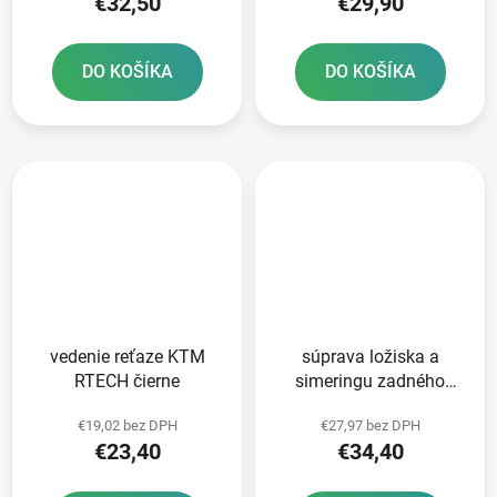
€32,50
€29,90
DO KOŠÍKA
DO KOŠÍKA
vedenie reťaze KTM
súprava ložiska a
RTECH čierne
simeringu zadného
kolesa ATHENA
€19,02 bez DPH
€27,97 bez DPH
€23,40
€34,40