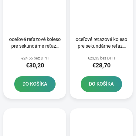
oceľové reťazové koleso
oceľové reťazové koleso
pre sekundárne reťaze
pre sekundárne reťaze
typ 520 SUNSTAR 50
typ 520 SUNSTAR 48
€24,55 bez DPH
€23,33 bez DPH
zubov
zubov
€30,20
€28,70
DO KOŠÍKA
DO KOŠÍKA