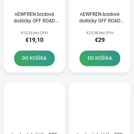
nEWFREN brzdové
nEWFREN brzdové
doštičky OFF ROAD
doštičky OFF ROAD
DIRT ORGANIC 2 ks v
DIRT SINTERED 2 ks v
€15,53 bez DPH
€23,58 bez DPH
balení
balení
€19,10
€29
DO KOŠÍKA
DO KOŠÍKA