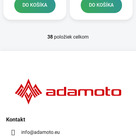
DO KOŠÍKA
DO KOŠÍKA
38
položiek celkom
O
v
l
Z
á
á
d
p
a
ä
c
t
i
e
i
p
e
r
v
k
Kontakt
y
info
@
adamoto.eu
v