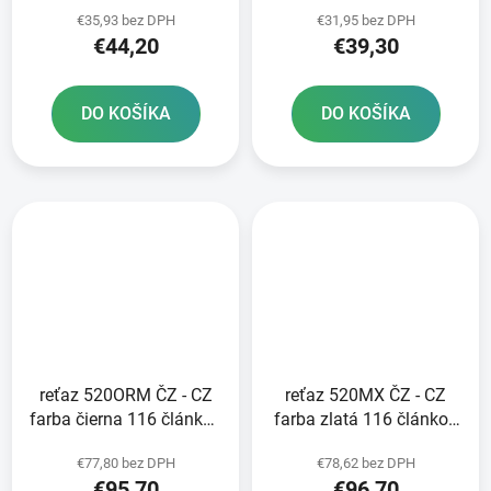
čierna 116 článkov
čierna 116 článkov
€35,93 bez DPH
€31,95 bez DPH
vrátane rozpojovacej
vrátane rozpojovacej
€44,20
€39,30
spojky
spojky
DO KOŠÍKA
DO KOŠÍKA
reťaz 520ORM ČZ - CZ
reťaz 520MX ČZ - CZ
farba čierna 116 článkov
farba zlatá 116 článkov
vrátane rozpojovacej
vrátane rozpojovacej
€77,80 bez DPH
€78,62 bez DPH
spojky CLIP
spojky CLIP
€95,70
€96,70