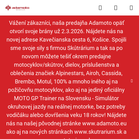
Prejsť
Hľadať
NÁKUP
na
obsah
KOŠÍK
Vážení zákazníci, naša predajňa Adamoto opäť
otvorí svoje brány už 2.3.2026. Nájdete nás na
novej adrese Kavečianska cesta 6, Košice. Spojili
sme svoje sily s firmou Skútrárium a tak sa po
novom môžete tešiť okrem predajne
motocyklov/skútrov, dielov, príslušenstva a
oblečenia značiek Alpinestars, Airoh, Cassida,
Brembo, Motul, 100% a mnoho iného aj na
požičovňu motocyklov, ako aj na jediný oficiálny
MOTO GP Trainer na Slovensku - Simulátor
okruhovej jazdy na reálnej motorke, bez potreby
vodičáku alebo dovŕšenia veku 18 rokov! Nájdete
nás na našej pôvodnej stránke www.adamoto.eu
ako aj na nových stránkach www.skutrarium.sk a