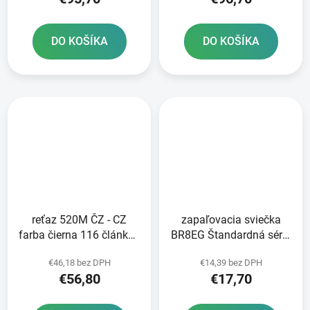
DO KOŠÍKA
DO KOŠÍKA
reťaz 520M ČZ - CZ
zapaľovacia sviečka
farba čierna 116 článkov
BR8EG Štandardná séria
vrátane rozpojovacej
NGK
€46,18 bez DPH
€14,39 bez DPH
spojky CLIP
€56,80
€17,70