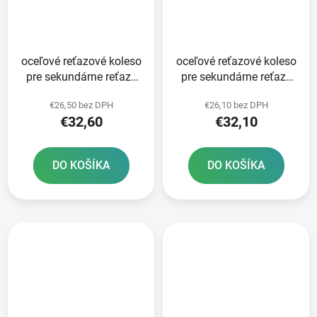
oceľové reťazové koleso
oceľové reťazové koleso
pre sekundárne reťaze
pre sekundárne reťaze
typ 520 JT - Anglicko 52
typ 520 JT 51 zubov
€26,50 bez DPH
€26,10 bez DPH
zubov
€32,60
€32,10
DO KOŠÍKA
DO KOŠÍKA