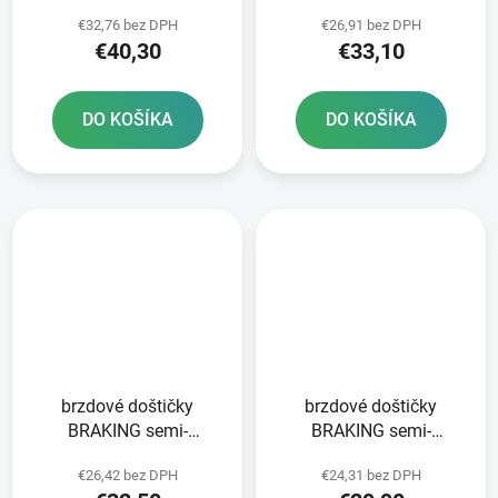
CM46 2 ks v balení
CM44 2 ks v balení
€32,76 bez DPH
€26,91 bez DPH
€40,30
€33,10
DO KOŠÍKA
DO KOŠÍKA
brzdové doštičky
brzdové doštičky
BRAKING semi-
BRAKING semi-
metalická zmes SM1 2
metalická zmes SM1 2
€26,42 bez DPH
€24,31 bez DPH
ks v balení
ks v balení