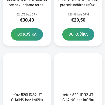
pre sekundárne reťaze
pre sekundárne reťaze
typ 520 JT - Anglicko 48
typ 520 JT - Anglicko 45
€24,72 bez DPH
€23,98 bez DPH
zubov
zubov
€30,40
€29,50
DO KOŠÍKA
DO KOŠÍKA
reťaz 520HDS2 JT
reťaz 520HDR2 JT
CHAINS bez krúžku
CHAINS bez krúžku