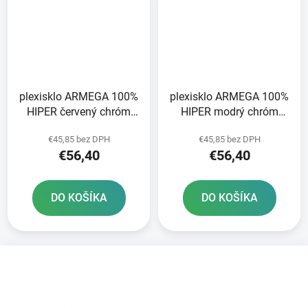
plexisklo ARMEGA 100%
plexisklo ARMEGA 100%
HIPER červený chróm
HIPER modrý chróm
proti zahmlievaniu
proti zahmlievaniu
€45,85 bez DPH
€45,85 bez DPH
€56,40
€56,40
DO KOŠÍKA
DO KOŠÍKA
Z
á
p
ä