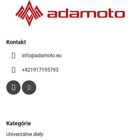
t
i
e
Kontakt
info
@
adamoto.eu
+421917195793
Kategórie
Univerzálne diely