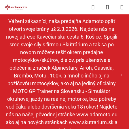
Prejsť
Hľadať
NÁKUP
na
obsah
KOŠÍK
Vážení zákazníci, naša predajňa Adamoto opäť
otvorí svoje brány už 2.3.2026. Nájdete nás na
novej adrese Kavečianska cesta 6, Košice. Spojili
sme svoje sily s firmou Skútrárium a tak sa po
novom môžete tešiť okrem predajne
motocyklov/skútrov, dielov, príslušenstva a
oblečenia značiek Alpinestars, Airoh, Cassida,
Brembo, Motul, 100% a mnoho iného aj na
požičovňu motocyklov, ako aj na jediný oficiálny
MOTO GP Trainer na Slovensku - Simulátor
okruhovej jazdy na reálnej motorke, bez potreby
vodičáku alebo dovŕšenia veku 18 rokov! Nájdete
nás na našej pôvodnej stránke www.adamoto.eu
ako aj na nových stránkach www.skutrarium.sk a