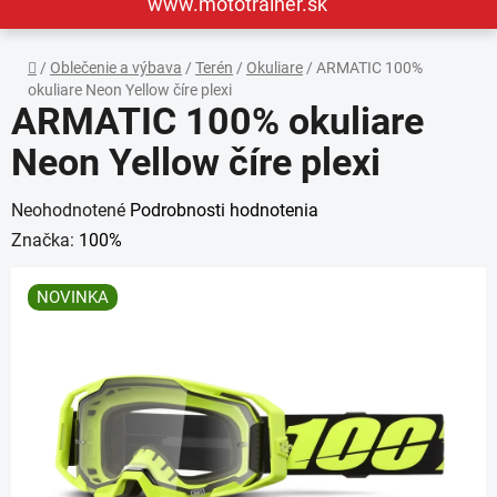
www.mototrainer.sk
Domov
/
Oblečenie a výbava
/
Terén
/
Okuliare
/
ARMATIC 100%
okuliare Neon Yellow číre plexi
ARMATIC 100% okuliare
Neon Yellow číre plexi
Priemerné
Neohodnotené
Podrobnosti hodnotenia
hodnotenie
Značka:
100%
produktu
NOVINKA
je
0,0
z
5
hviezdičiek.