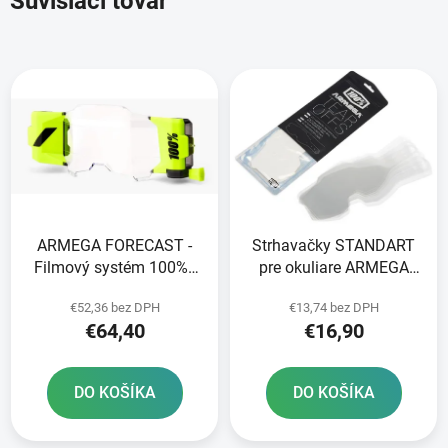
Súvisiaci tovar
ARMEGA FORECAST -
Strhavačky STANDART
Filmový systém 100% -
pre okuliare ARMEGA
USA
100% 20 vrstiev v balení
€52,36 bez DPH
€13,74 bez DPH
číre
€64,40
€16,90
DO KOŠÍKA
DO KOŠÍKA