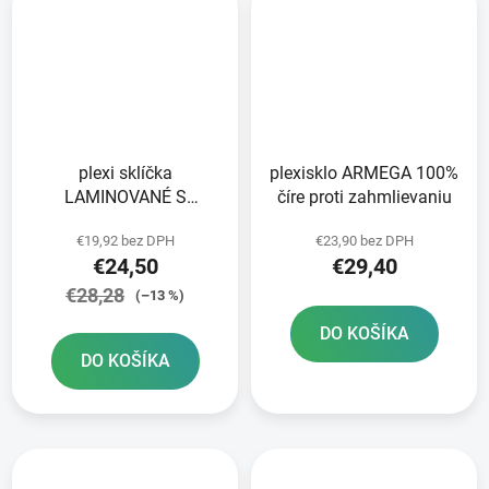
plexi sklíčka
plexisklo ARMEGA 100%
LAMINOVANÉ S
číre proti zahmlievaniu
TIENENÍM pre okuliare
€19,92 bez DPH
€23,90 bez DPH
ARMEGA 100% 2X7
€24,50
€29,40
vrstiev v balení číre
€28,28
(–13 %)
DO KOŠÍKA
DO KOŠÍKA