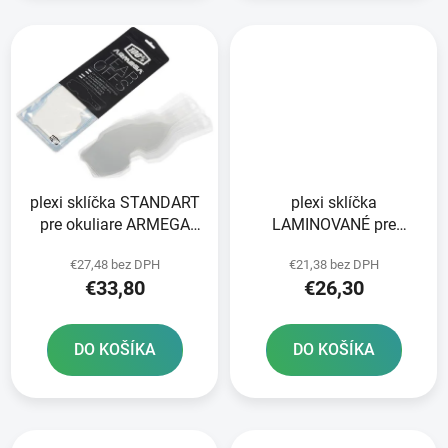
plexi sklíčka STANDART
plexi sklíčka
pre okuliare ARMEGA
LAMINOVANÉ pre
100% 50 vrstiev v balení
okuliare ARMEGA 100%
€27,48 bez DPH
€21,38 bez DPH
číre
2X7 vrstiev v balení číre
€33,80
€26,30
DO KOŠÍKA
DO KOŠÍKA