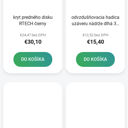
kryt predného disku
odvzdušňovacia hadica
RTECH čierny
uzáveru nádrže dlhá 36
cm RTECH oranžová
€24,47 bez DPH
€12,52 bez DPH
€30,10
€15,40
DO KOŠÍKA
DO KOŠÍKA