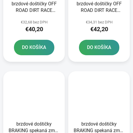
brzdové doštičky OFF
brzdové doštičky OFF
ROAD DIRT RACE
ROAD DIRT RACE
SINTERED NEWFREN 2
SINTERED NEWFREN 2
€32,68 bez DPH
€34,31 bez DPH
ks v balení
ks v balení
€40,20
€42,20
DO KOŠÍKA
DO KOŠÍKA
brzdové doštičky
brzdové doštičky
BRAKING spekaná zmes
BRAKING spekaná zmes