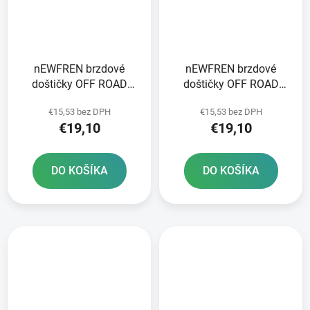
nEWFREN brzdové
nEWFREN brzdové
doštičky OFF ROAD
doštičky OFF ROAD
DIRT ORGANIC 2 ks v
DIRT ORGANIC 2 ks v
€15,53 bez DPH
€15,53 bez DPH
balení
balení
€19,10
€19,10
DO KOŠÍKA
DO KOŠÍKA