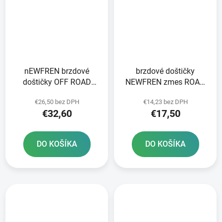
nEWFREN brzdové
brzdové doštičky
doštičky OFF ROAD
NEWFREN zmes ROAD
DIRT SINTERED 2 ks v
TOURING ORGANIC 2 ks
€26,50 bez DPH
€14,23 bez DPH
balení
v balení
€32,60
€17,50
DO KOŠÍKA
DO KOŠÍKA