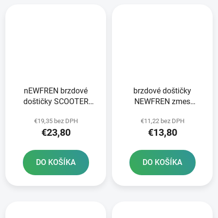
nEWFREN brzdové
brzdové doštičky
doštičky SCOOTER
NEWFREN zmes
ELITE SINTERED 2 ks v
SCOOTER ELITE
€19,35 bez DPH
€11,22 bez DPH
balení
ORGANIC 2 ks v balení
€23,80
€13,80
DO KOŠÍKA
DO KOŠÍKA