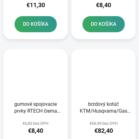
€11,30
€8,40
DO KOŠÍKA
DO KOŠÍKA
gumové spojovacie
brzdový kotúč
prvky RTECH čierna
KTM/Husqvarna/Gas
sada 5 ks
Plyn zadný NEWFREN
€6,83 bez DPH
€66,99 bez DPH
€8,40
€82,40