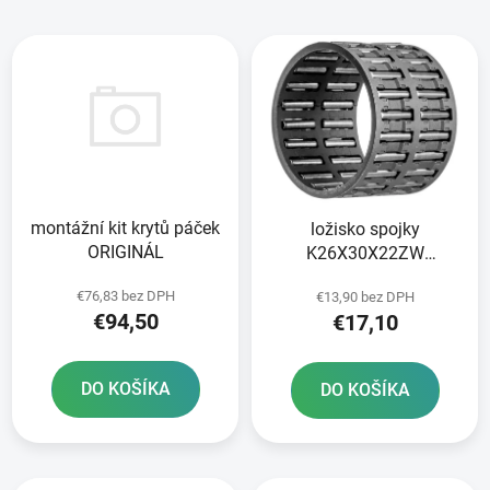
i
V
e
ý
p
p
r
i
o
s
d
p
u
r
k
montážní kit krytů páček
ložisko spojky
o
t
ORIGINÁL
K26X30X22ZW
d
o
ORIGINÁL
u
v
€76,83 bez DPH
€13,90 bez DPH
k
€94,50
€17,10
t
o
DO KOŠÍKA
DO KOŠÍKA
v