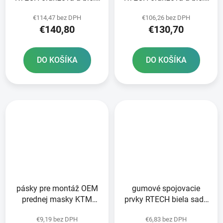
6 dielov
5 dielov
€114,47 bez DPH
€106,26 bez DPH
€140,80
€130,70
DO KOŠÍKA
DO KOŠÍKA
pásky pre montáž OEM
gumové spojovacie
prednej masky KTM
prvky RTECH biela sada
HUSQVARNA a GAS GAS
5 ks
€9,19 bez DPH
€6,83 bez DPH
RTECH