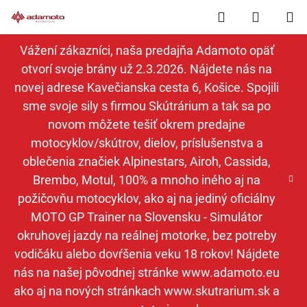
Prejsť
Hľadať
NÁKUP
na
obsah
KOŠÍK
Vážení zákazníci, naša predajňa Adamoto opäť
otvorí svoje brány už 2.3.2026. Nájdete nás na
novej adrese Kavečianska cesta 6, Košice. Spojili
sme svoje sily s firmou Skútrárium a tak sa po
novom môžete tešiť okrem predajne
motocyklov/skútrov, dielov, príslušenstva a
oblečenia značiek Alpinestars, Airoh, Cassida,
Brembo, Motul, 100% a mnoho iného aj na
požičovňu motocyklov, ako aj na jediný oficiálny
MOTO GP Trainer na Slovensku - Simulátor
okruhovej jazdy na reálnej motorke, bez potreby
vodičáku alebo dovŕšenia veku 18 rokov! Nájdete
nás na našej pôvodnej stránke www.adamoto.eu
ako aj na nových stránkach www.skutrarium.sk a