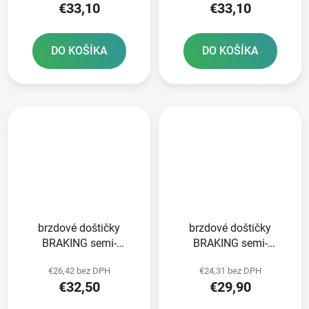
€33,10
€33,10
DO KOŠÍKA
DO KOŠÍKA
brzdové doštičky
brzdové doštičky
BRAKING semi-
BRAKING semi-
metalická zmes SM1 2
metalická zmes SM1 2
€26,42 bez DPH
€24,31 bez DPH
ks v balení
ks v balení
€32,50
€29,90