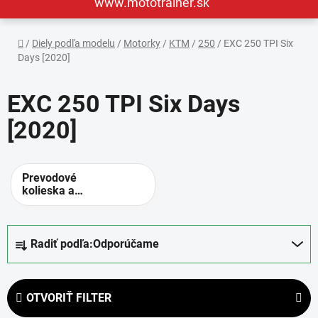
www.mototrainer.sk
Domov
/
Diely podľa modelu
/
Motorky
/
KTM
/
250
/
EXC 250 TPI Six
Days [2020]
EXC 250 TPI Six Days
[2020]
Prevodové
kolieska a
rozety -
alternatívne
prevody
R
Radiť podľa:
Odporúčame
a
d
e
OTVORIŤ FILTER
n