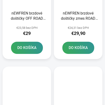
nEWFREN brzdové
nEWFREN brzdové
doštičky OFF ROAD
doštičky zmes ROAD
DIRT SINTERED 2 ks v
TOURING SINTERED 2
€23,58 bez DPH
€24,31 bez DPH
balení
ks v balení
€29
€29,90
DO KOŠÍKA
DO KOŠÍKA