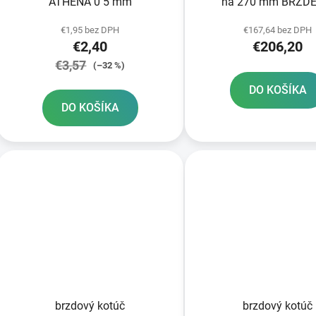
ATHENA 0 5 mm
na 270 mm BRZDE
€1,95 bez DPH
€167,64 bez DPH
€2,40
€206,20
€3,57
(–32 %)
DO KOŠÍKA
DO KOŠÍKA
brzdový kotúč
brzdový kotúč