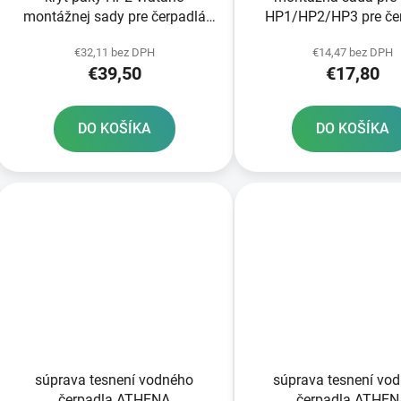
montážnej sady pre čerpadlá
HP1/HP2/HP3 pre če
KTM BREMBO RTECH oranžový
KTM BREMBO RTECH 
€32,11 bez DPH
€14,47 bez DPH
€39,50
€17,80
DO KOŠÍKA
DO KOŠÍKA
súprava tesnení vodného
súprava tesnení vo
čerpadla ATHENA
čerpadla ATHE