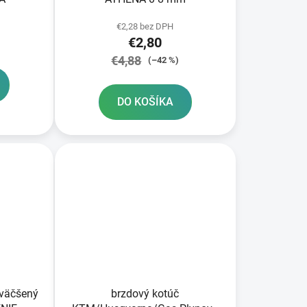
€2,28 bez DPH
€2,80
€4,88
(–42 %)
DO KOŠÍKA
zväčšený
brzdový kotúč