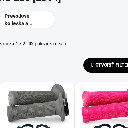
Prevodové
kolieska a
rozety -
alternatívne
Stránka
1
z
2
-
82
položiek celkom
prevody
OTVORIŤ FILTE
V
ý
p
s
p
r