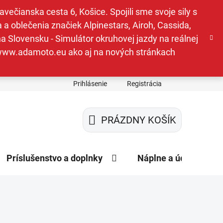
ečianska cesta 6, Košice. Spojili sme svoje sily s
a oblečenia značiek Alpinestars, Airoh, Cassida,
a Slovensku - Simulátor okruhovej jazdy na reálnej
e www.adamoto.eu ako aj na nových stránkach
Prihlásenie
Registrácia
PRÁZDNY KOŠÍK
NÁKUPNÝ
KOŠÍK
Príslušenstvo a doplnky
Náplne a údržba