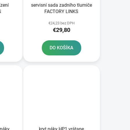
ízení
servisní sada zadního tlumiče
S
FACTORY LINKS
€24,23 bez DPH
€29,80
DO KOŠÍKA
 páky
kryt páky HP1 vrátane