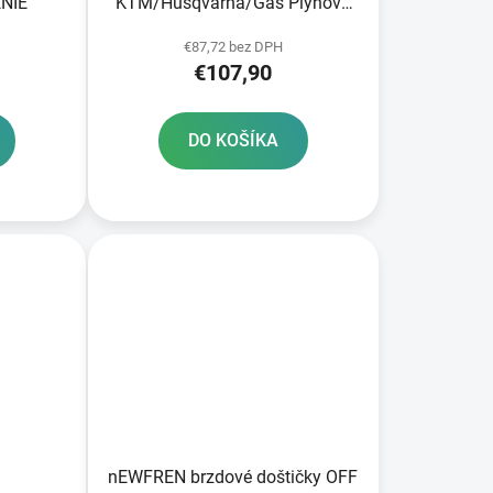
NIE
KTM/Husqvarna/Gas Plynové
predné brzdy
€87,72 bez DPH
€107,90
DO KOŠÍKA
nEWFREN brzdové doštičky OFF