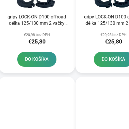
o
d
gripy LOCK-ON D100 offroad
gripy LOCK-ON D100 
u
délka 125/130 mm 2 vačky
délka 125/130 mm 2
k
DOMINO šedé
DOMINO růžov
t
€20,98 bez DPH
€20,98 bez DPH
€25,80
€25,80
o
v
DO KOŠÍKA
DO KOŠÍKA