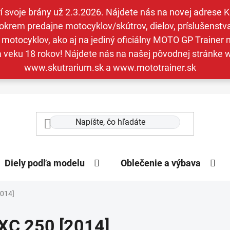
svoje brány už 2.3.2026. Nájdete nás na novej adrese Kav
krem predajne motocyklov/skútrov, dielov, príslušenstva 
otocyklov, ako aj na jediný oficiálny MOTO GP Trainer n
a veku 18 rokov! Nájdete nás na našej pôvodnej stránk
www.skutrarium.sk a www.mototrainer.sk
Diely podľa modelu
Oblečenie a výbava
2014]
XC 250 [2014]