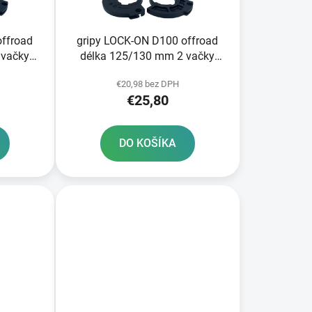
k
t
o
offroad
gripy LOCK-ON D100 offroad
v
 vačky
délka 125/130 mm 2 vačky
DOMINO černé
€20,98 bez DPH
€25,80
DO KOŠÍKA