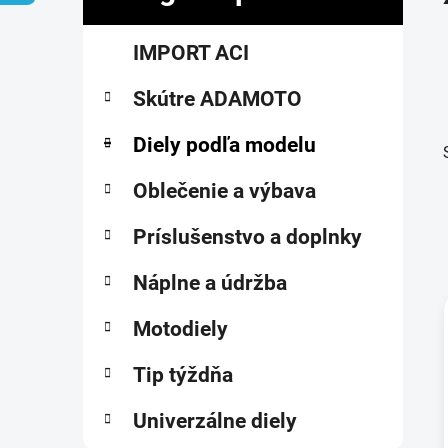
č
K
Preskočiť
n
IMPORT ACI
a
kategórie
ý
t
p
Skútre ADAMOTO
e
a
g
ó
Diely podľa modelu
n
r
e
i
Oblečenie a výbava
l
e
Príslušenstvo a doplnky
Náplne a údržba
Motodiely
i
Tip týždňa
Univerzálne diely