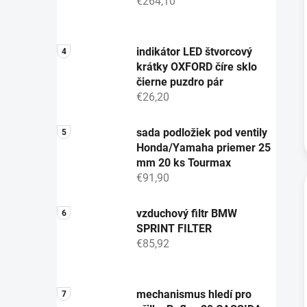
€264,10
indikátor LED štvorcový
krátky OXFORD číre sklo
čierne puzdro pár
€26,20
sada podložiek pod ventily
Honda/Yamaha priemer 25
mm 20 ks Tourmax
€91,90
vzduchový filtr BMW
SPRINT FILTER
€85,92
mechanismus hledí pro