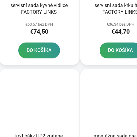
servisní sada kyvné vidlice
servisní sada krku ř
FACTORY LINKS
FACTORY LINK
€60,57 bez DPH
€36,34 bez DPH
€74,50
€44,70
DO KOŠÍKA
DO KOŠÍKA
kryt páky HP2 vrátane
montážna sada pre