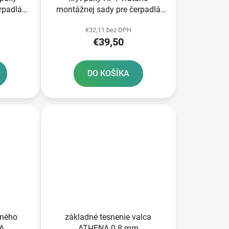
rpadlá
montážnej sady pre čerpadlá
čierna
KTM BREMBO RTECH oranžový
€32,11 bez DPH
€39,50
DO KOŠÍKA
dného
základné tesnenie valca
NA
ATHENA 0 8 mm