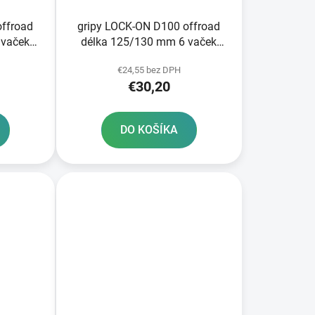
offroad
gripy LOCK-ON D100 offroad
 vaček
délka 125/130 mm 6 vaček
žové
DOMINO černo-červené
€24,55 bez DPH
€30,20
DO KOŠÍKA