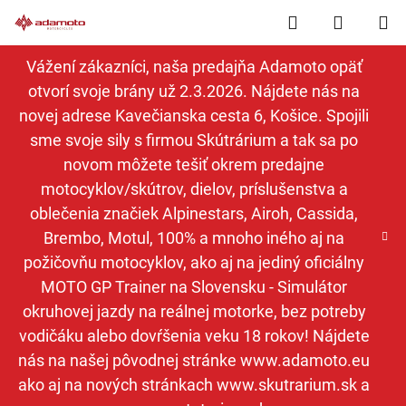
Prejsť
Hľadať
NÁKUP
na
obsah
KOŠÍK
Vážení zákazníci, naša predajňa Adamoto opäť
otvorí svoje brány už 2.3.2026. Nájdete nás na
novej adrese Kavečianska cesta 6, Košice. Spojili
sme svoje sily s firmou Skútrárium a tak sa po
novom môžete tešiť okrem predajne
motocyklov/skútrov, dielov, príslušenstva a
oblečenia značiek Alpinestars, Airoh, Cassida,
Brembo, Motul, 100% a mnoho iného aj na
požičovňu motocyklov, ako aj na jediný oficiálny
MOTO GP Trainer na Slovensku - Simulátor
okruhovej jazdy na reálnej motorke, bez potreby
vodičáku alebo dovŕšenia veku 18 rokov! Nájdete
nás na našej pôvodnej stránke www.adamoto.eu
ako aj na nových stránkach www.skutrarium.sk a