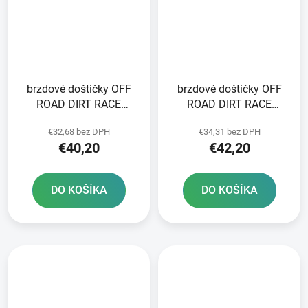
brzdové doštičky OFF
brzdové doštičky OFF
ROAD DIRT RACE
ROAD DIRT RACE
SINTERED NEWFREN 2
SINTERED NEWFREN 2
€32,68 bez DPH
€34,31 bez DPH
ks v balení
ks v balení
€40,20
€42,20
DO KOŠÍKA
DO KOŠÍKA