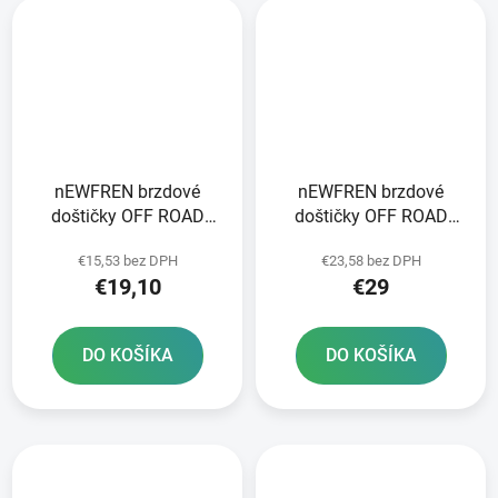
nEWFREN brzdové
nEWFREN brzdové
doštičky OFF ROAD
doštičky OFF ROAD
DIRT ORGANIC 2 ks v
DIRT SINTERED 2 ks v
€15,53 bez DPH
€23,58 bez DPH
balení
balení
€19,10
€29
DO KOŠÍKA
DO KOŠÍKA