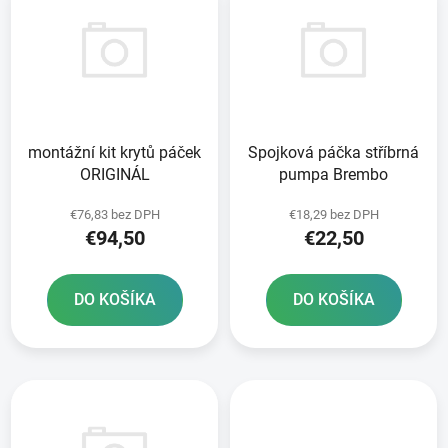
ý
p
p
r
i
o
s
d
p
u
r
k
montážní kit krytů páček
Spojková páčka stříbrná
o
t
ORIGINÁL
pumpa Brembo
d
o
u
v
€76,83 bez DPH
€18,29 bez DPH
k
€94,50
€22,50
t
o
DO KOŠÍKA
DO KOŠÍKA
v