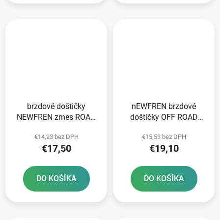
brzdové doštičky
nEWFREN brzdové
NEWFREN zmes ROAD
doštičky OFF ROAD
TOURING ORGANIC 2 ks
DIRT ORGANIC 2 ks v
€14,23 bez DPH
€15,53 bez DPH
v balení
balení
€17,50
€19,10
DO KOŠÍKA
DO KOŠÍKA