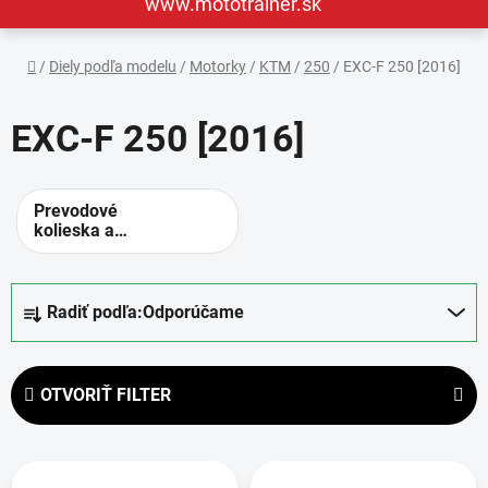
www.mototrainer.sk
Domov
/
Diely podľa modelu
/
Motorky
/
KTM
/
250
/
EXC-F 250 [2016]
EXC-F 250 [2016]
Prevodové
kolieska a
rozety -
alternatívne
prevody
R
Radiť podľa:
Odporúčame
a
d
e
OTVORIŤ FILTER
n
i
V
e