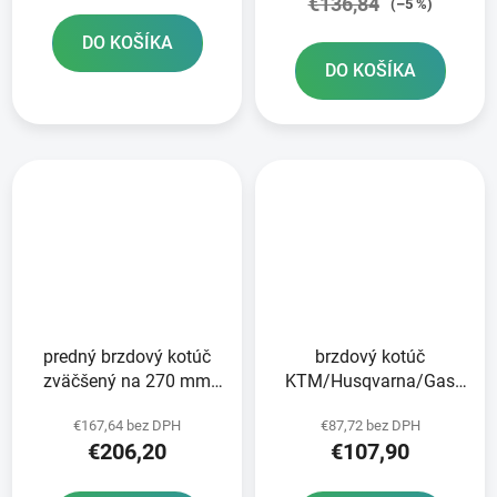
€136,84
(–5 %)
DO KOŠÍKA
DO KOŠÍKA
predný brzdový kotúč
brzdový kotúč
zväčšený na 270 mm
KTM/Husqvarna/Gas
BRZDENIE
Plynové predné brzdy
€167,64 bez DPH
€87,72 bez DPH
€206,20
€107,90