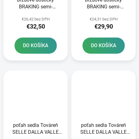
BRAKING semi-
BRAKING semi-
metalická zmes SM1 2
metalická zmes SM1 2
€26,42 bez DPH
€24,31 bez DPH
ks v balení
ks v balení
€32,50
€29,90
DO KOŠÍKA
DO KOŠÍKA
poťah sedla Továreň
poťah sedla Továreň
SELLE DALLA VALLE
SELLE DALLA VALLE
čierna
modrá