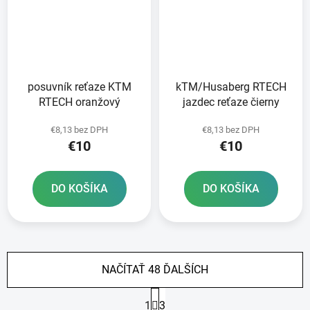
posuvník reťaze KTM
kTM/Husaberg RTECH
RTECH oranžový
jazdec reťaze čierny
€8,13 bez DPH
€8,13 bez DPH
€10
€10
DO KOŠÍKA
DO KOŠÍKA
NAČÍTAŤ 48 ĎALŠÍCH
S
1
3
t