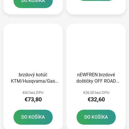
DO KOŠÍKA
brzdový kotúč
nEWFREN brzdové
KTM/Husqvarna/Gas
doštičky OFF ROAD
Plynová predná JT
DIRT SINTERED 2 ks v
€60 bez DPH
€26,50 bez DPH
balení
€73,80
€32,60
DO KOŠÍKA
DO KOŠÍKA