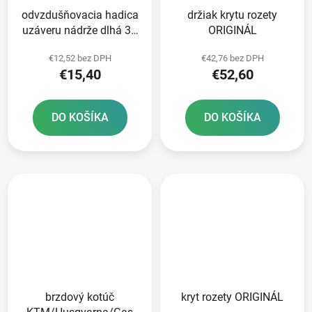
odvzdušňovacia hadica
držiak krytu rozety
uzáveru nádrže dlhá 36
ORIGINÁL
cm RTECH oranžová
€12,52 bez DPH
€42,76 bez DPH
€15,40
€52,60
DO KOŠÍKA
DO KOŠÍKA
brzdový kotúč
kryt rozety ORIGINÁL