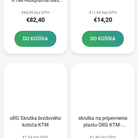
KTM/Husqvarna/Gas
Plyn zadný NEWFREN
€66,99 bez DPH
€11,54 bez DPH
€82,40
€14,20
DO KOŠÍKA
DO KOŠÍKA
oRG Skrutka brzdového
skrutka na pripevnenie
kotúča KTM
plastu ORG KTM -
strieborná
€1,54 bez DPH
€1,46 bez DPH