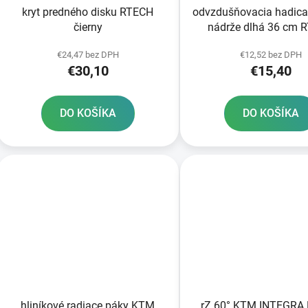
kryt predného disku RTECH
odvzdušňovacia hadica
čierny
nádrže dlhá 36 cm 
oranžová
€24,47 bez DPH
€12,52 bez DPH
€30,10
€15,40
DO KOŠÍKA
DO KOŠÍKA
hliníkové radiace páky KTM
rZ 60° KTM INTEGRA