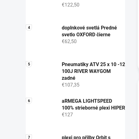
€122,50
doplnkové svetlá Predné
svetlo OXFORD čierne
€62,50
Pneumatiky ATV 25 x 10 -12
100J RIVER WAYGOM
zadné
€107,35
aRMEGA LIGHTSPEED
100% strieborné plexi HIPER
€127
plexi pro přilby Orbit s