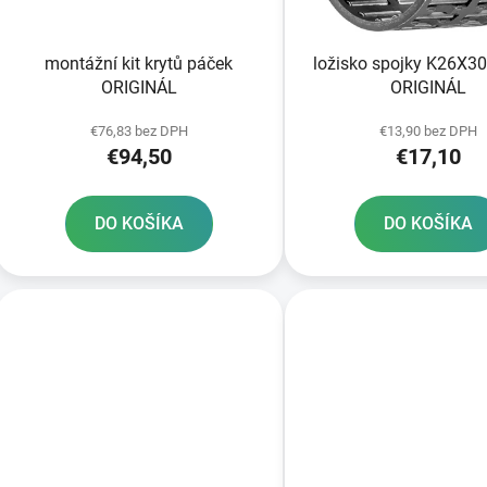
o
d
montážní kit krytů páček
ložisko spojky K26X
u
ORIGINÁL
ORIGINÁL
k
t
€76,83 bez DPH
€13,90 bez DPH
€94,50
€17,10
o
v
DO KOŠÍKA
DO KOŠÍKA