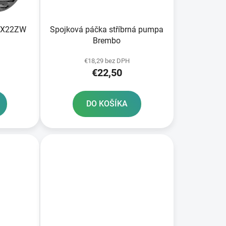
k
t
o
Spojková páčka stříbrná pumpa
30X22ZW
v
Brembo
€18,29 bez DPH
€22,50
DO KOŠÍKA