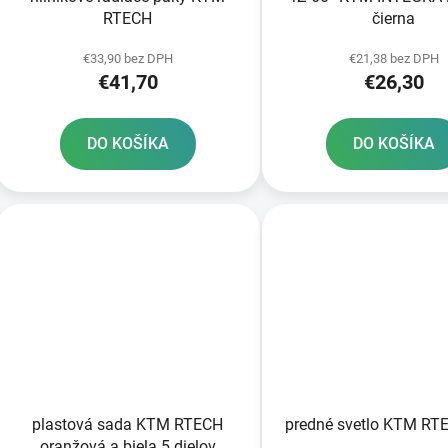
RTECH
čierna
€33,90 bez DPH
€21,38 bez DPH
€41,70
€26,30
DO KOŠÍKA
DO KOŠÍKA
plastová sada KTM RTECH
predné svetlo KTM RT
oranžová a biela 5 dielov