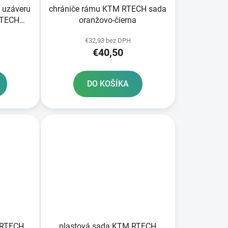
 uzáveru
chrániče rámu KTM RTECH sada
RTECH
oranžovo-čierna
€32,93 bez DPH
€40,50
DO KOŠÍKA
 RTECH
plastová sada KTM RTECH