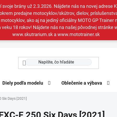
svoje brány už 2.3.2026. Nájdete nás na novej adrese Kav
krem predajne motocyklov/skútrov, dielov, príslušenstva 
otocyklov, ako aj na jediný oficiálny MOTO GP Trainer n
a veku 18 rokov! Nájdete nás na našej pôvodnej stránk
www.skutrarium.sk a www.mototrainer.sk
Diely podľa modelu
Oblečenie a výbava
 Six Days [2021]
EXC-F 250 Six Days [2021]