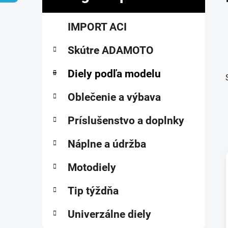
č
K
Preskočiť
n
IMPORT ACI
a
kategórie
ý
t
p
Skútre ADAMOTO
e
a
g
ó
Diely podľa modelu
n
r
e
i
Oblečenie a výbava
l
e
Príslušenstvo a doplnky
Náplne a údržba
Motodiely
i
Tip týždňa
Univerzálne diely