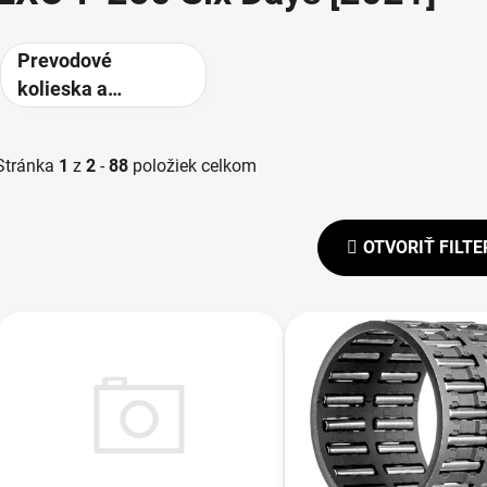
Prevodové
kolieska a
rozety -
alternatívne
Stránka
1
z
2
-
88
položiek celkom
prevody
OTVORIŤ FILTE
V
ý
p
s
p
r