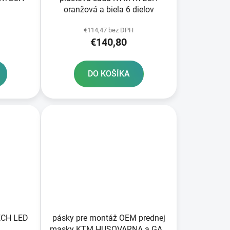
oranžová a biela 6 dielov
€114,47 bez DPH
€140,80
DO KOŠÍKA
ECH LED
pásky pre montáž OEM prednej
masky KTM HUSQVARNA a GAS