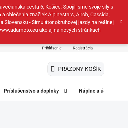
ečianska cesta 6, Košice. Spojili sme svoje sily s
a oblečenia značiek Alpinestars, Airoh, Cassida,
a Slovensku - Simulátor okruhovej jazdy na reálnej
e www.adamoto.eu ako aj na nových stránkach
Prihlásenie
Registrácia
PRÁZDNY KOŠÍK
NÁKUPNÝ
KOŠÍK
Príslušenstvo a doplnky
Náplne a údržba