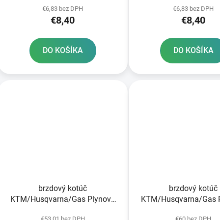
€6,83 bez DPH
€6,83 bez DPH
€8,40
€8,40
DO KOŠÍKA
DO KOŠÍKA
brzdový kotúč
brzdový kotúč
KTM/Husqvarna/Gas Plynová
KTM/Husqvarna/Gas 
zadná JT
predná JT
€53,01 bez DPH
€60 bez DPH