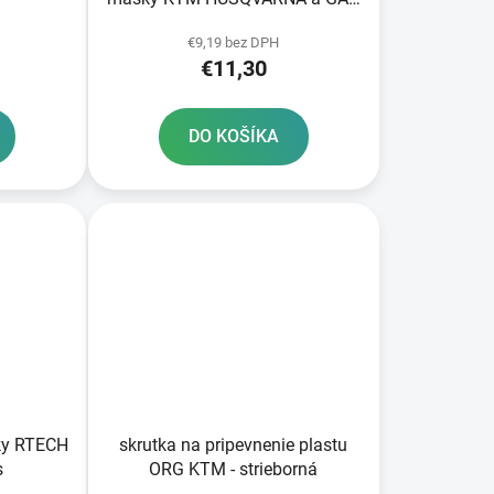
GAS RTECH
€9,19 bez DPH
€11,30
DO KOŠÍKA
ky RTECH
skrutka na pripevnenie plastu
s
ORG KTM - strieborná