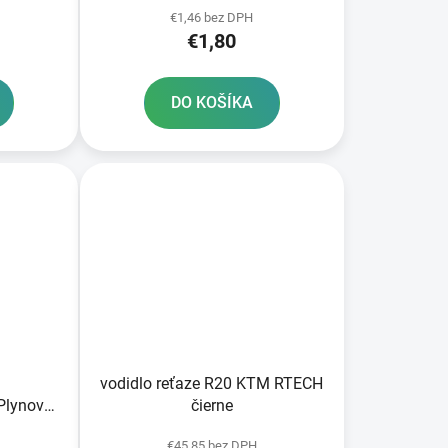
€1,46 bez DPH
€1,80
DO KOŠÍKA
vodidlo reťaze R20 KTM RTECH
Plynová
čierne
€45,85 bez DPH