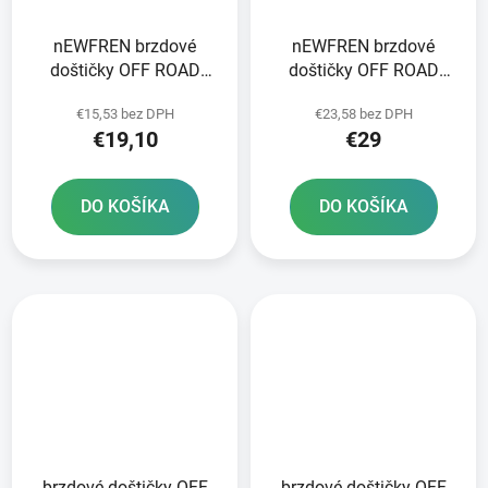
nEWFREN brzdové
nEWFREN brzdové
doštičky OFF ROAD
doštičky OFF ROAD
DIRT ORGANIC 2 ks v
DIRT SINTERED 2 ks v
€15,53 bez DPH
€23,58 bez DPH
balení
balení
€19,10
€29
DO KOŠÍKA
DO KOŠÍKA
brzdové doštičky OFF
brzdové doštičky OFF