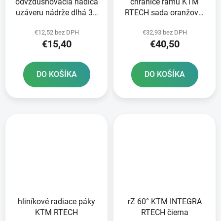
odvzdušňovacia hadica
chrániče rámu KTM
uzáveru nádrže dlhá 36
RTECH sada oranžovo-
cm RTECH oranžová
čierna
€12,52 bez DPH
€32,93 bez DPH
€15,40
€40,50
DO KOŠÍKA
DO KOŠÍKA
hliníkové radiace páky
rZ 60° KTM INTEGRA
KTM RTECH
RTECH čierna