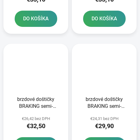
DO KOŠÍKA
DO KOŠÍKA
brzdové doštičky
brzdové doštičky
BRAKING semi-
BRAKING semi-
metalická zmes SM1 2
metalická zmes SM1 2
€26,42 bez DPH
€24,31 bez DPH
ks v balení
ks v balení
€32,50
€29,90