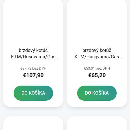
brzdový kotúč
brzdový kotúč
KTM/Husqvarna/Gas
KTM/Husqvarna/Gas
Plynové predné brzdy
Plynová zadná JT
€87,72 bez DPH
€53,01 bez DPH
€107,90
€65,20
DO KOŠÍKA
DO KOŠÍKA