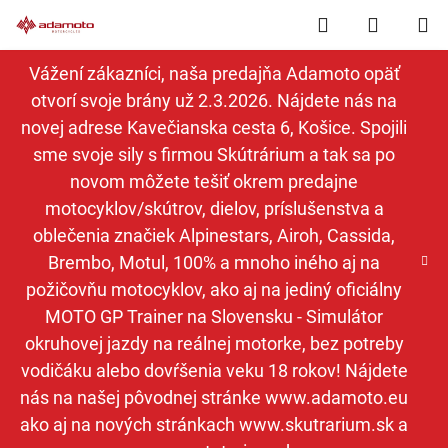
Prejsť
Hľadať
NÁKUP
na
obsah
KOŠÍK
Vážení zákazníci, naša predajňa Adamoto opäť
otvorí svoje brány už 2.3.2026. Nájdete nás na
novej adrese Kavečianska cesta 6, Košice. Spojili
sme svoje sily s firmou Skútrárium a tak sa po
novom môžete tešiť okrem predajne
motocyklov/skútrov, dielov, príslušenstva a
oblečenia značiek Alpinestars, Airoh, Cassida,
Brembo, Motul, 100% a mnoho iného aj na
požičovňu motocyklov, ako aj na jediný oficiálny
MOTO GP Trainer na Slovensku - Simulátor
okruhovej jazdy na reálnej motorke, bez potreby
vodičáku alebo dovŕšenia veku 18 rokov! Nájdete
nás na našej pôvodnej stránke www.adamoto.eu
ako aj na nových stránkach www.skutrarium.sk a