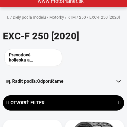
www.mototrainer.sk
Domov
/
Diely podľa modelu
/
Motorky
/
KTM
/
250
/
EXC-F 250 [2020]
EXC-F 250 [2020]
Prevodové
kolieska a
rozety -
alternatívne
prevody
R
Radiť podľa:
Odporúčame
a
d
e
OTVORIŤ FILTER
n
i
V
e