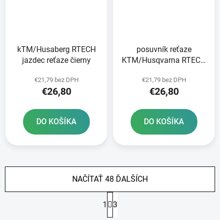
kTM/Husaberg RTECH
posuvník reťaze
jazdec reťaze čierny
KTM/Husqvarna RTECH
čierny
€21,79 bez DPH
€21,79 bez DPH
€26,80
€26,80
DO KOŠÍKA
DO KOŠÍKA
NAČÍTAŤ 48 ĎALŠÍCH
S
1
3
t
r
O