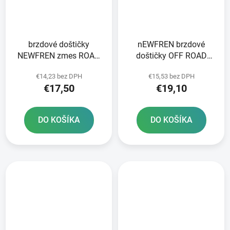
brzdové doštičky
nEWFREN brzdové
NEWFREN zmes ROAD
doštičky OFF ROAD
TOURING ORGANIC 2 ks
DIRT ORGANIC 2 ks v
€14,23 bez DPH
€15,53 bez DPH
v balení
balení
€17,50
€19,10
DO KOŠÍKA
DO KOŠÍKA