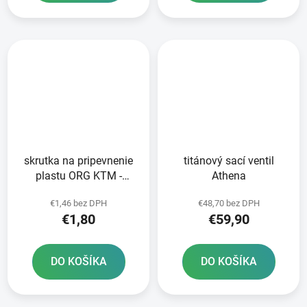
skrutka na pripevnenie
titánový sací ventil
plastu ORG KTM -
Athena
strieborná
€1,46 bez DPH
€48,70 bez DPH
€1,80
€59,90
DO KOŠÍKA
DO KOŠÍKA