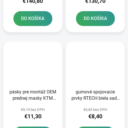
€140,80
€130,70
DO KOŠÍKA
DO KOŠÍKA
pásky pre montáž OEM
gumové spojovacie
prednej masky KTM
prvky RTECH biela sada
HUSQVARNA a GAS GAS
5 ks
€9,19 bez DPH
€6,83 bez DPH
RTECH
€11,30
€8,40