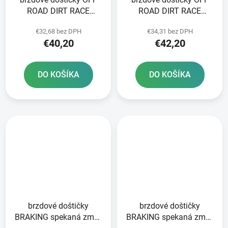
ROAD DIRT RACE
ROAD DIRT RACE
SINTERED NEWFREN 2
SINTERED NEWFREN 2
€32,68 bez DPH
€34,31 bez DPH
ks v balení
ks v balení
€40,20
€42,20
DO KOŠÍKA
DO KOŠÍKA
brzdové doštičky
brzdové doštičky
BRAKING spekaná zmes
BRAKING spekaná zmes