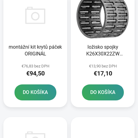
ý
p
p
r
i
o
s
d
p
u
r
k
montážní kit krytů páček
ložisko spojky
o
t
ORIGINÁL
K26X30X22ZW
d
o
ORIGINÁL
u
v
€76,83 bez DPH
€13,90 bez DPH
k
€94,50
€17,10
t
o
DO KOŠÍKA
DO KOŠÍKA
v