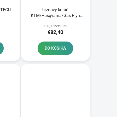
 RTECH
brzdový kotúč
KTM/Husqvarna/Gas Plyn
zadný NEWFREN
€66,99 bez DPH
€82,40
DO KOŠÍKA