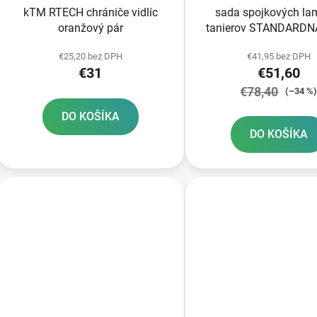
kTM RTECH chrániče vidlíc
sada spojkových lam
oranžový pár
tanierov STANDARDN
NEWFREN 8+7 k
€25,20 bez DPH
€41,95 bez DPH
€31
€51,60
€78,40
(–34 %
DO KOŠÍKA
DO KOŠÍKA