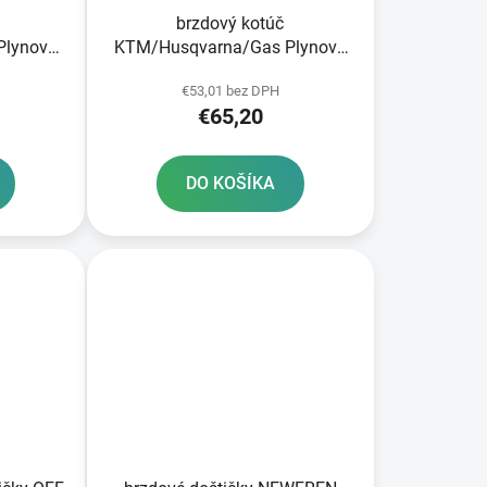
brzdový kotúč
Plynové
KTM/Husqvarna/Gas Plynová
zadná JT
€53,01 bez DPH
€65,20
DO KOŠÍKA