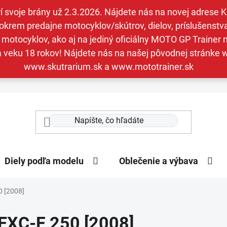
svoje brány už 2.3.2026. Nájdete nás na novej adrese Kav
krem predajne motocyklov/skútrov, dielov, príslušenstva 
otocyklov, ako aj na jediný oficiálny MOTO GP Trainer n
a veku 18 rokov! Nájdete nás na našej pôvodnej stránk
www.skutrarium.sk a www.mototrainer.sk
Diely podľa modelu
Oblečenie a výbava
0 [2008]
EXC-F 250 [2008]