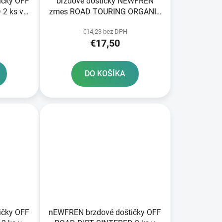
ičky OFF
brzdové doštičky NEWFREN
2 ks v
zmes ROAD TOURING ORGANIC
2 ks v balení
€14,23 bez DPH
€17,50
DO KOŠÍKA
ičky OFF
nEWFREN brzdové doštičky OFF