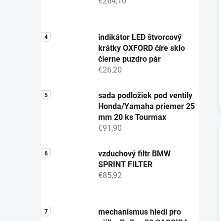
€264,10
indikátor LED štvorcový
krátky OXFORD číre sklo
čierne puzdro pár
€26,20
sada podložiek pod ventily
Honda/Yamaha priemer 25
mm 20 ks Tourmax
€91,90
vzduchový filtr BMW
SPRINT FILTER
€85,92
mechanismus hledí pro