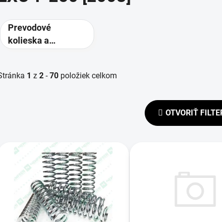
Prevodové
kolieska a
rozety -
alternatívne
Stránka
1
z
2
-
70
položiek celkom
prevody
OTVORIŤ FILTE
V
ý
p
s
p
r