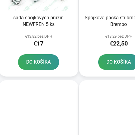
o
d
Spojková páčka stříbrná pum
sada spojkových pružin
u
Brembo
NEWFREN 5 ks
k
t
€18,29 bez DPH
€13,82 bez DPH
€22,50
€17
o
v
DO KOŠÍKA
DO KOŠÍKA