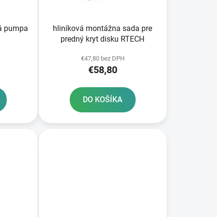
k
t
o
pa
hliníková montážna sada pre
v
predný kryt disku RTECH
€47,80 bez DPH
€58,80
DO KOŠÍKA