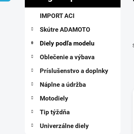
č
K
Preskočiť
n
IMPORT ACI
a
kategórie
ý
t
p
Skútre ADAMOTO
e
a
g
ó
Diely podľa modelu
n
r
e
i
Oblečenie a výbava
l
e
Príslušenstvo a doplnky
Náplne a údržba
Motodiely
i
Tip týždňa
Univerzálne diely