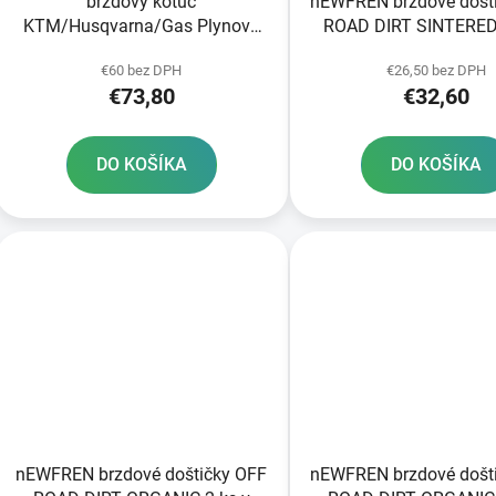
brzdový kotúč
nEWFREN brzdové došt
KTM/Husqvarna/Gas Plynová
ROAD DIRT SINTERED 
predná JT
balení
€60 bez DPH
€26,50 bez DPH
€73,80
€32,60
DO KOŠÍKA
DO KOŠÍKA
nEWFREN brzdové doštičky OFF
nEWFREN brzdové došt