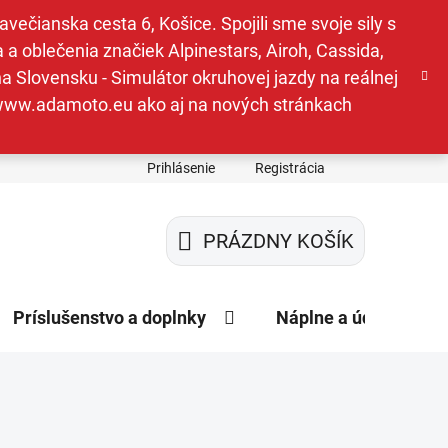
ečianska cesta 6, Košice. Spojili sme svoje sily s
a oblečenia značiek Alpinestars, Airoh, Cassida,
a Slovensku - Simulátor okruhovej jazdy na reálnej
e www.adamoto.eu ako aj na nových stránkach
Prihlásenie
Registrácia
PRÁZDNY KOŠÍK
NÁKUPNÝ
KOŠÍK
Príslušenstvo a doplnky
Náplne a údržba