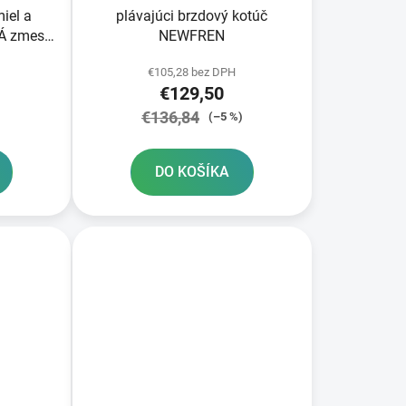
iel a
plávajúci brzdový kotúč
Á zmes
NEWFREN
s
€105,28 bez DPH
€129,50
€136,84
)
(–5 %)
DO KOŠÍKA