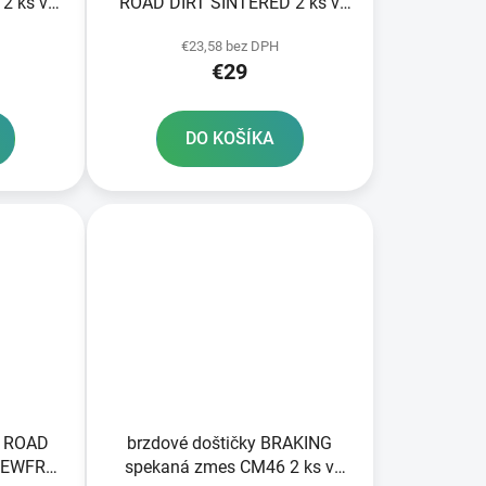
2 ks v
ROAD DIRT SINTERED 2 ks v
balení
€23,58 bez DPH
€29
DO KOŠÍKA
F ROAD
brzdové doštičky BRAKING
NEWFREN
spekaná zmes CM46 2 ks v