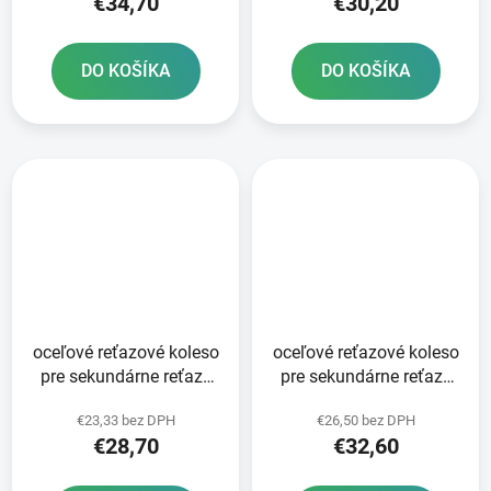
€34,70
€30,20
DO KOŠÍKA
DO KOŠÍKA
oceľové reťazové koleso
oceľové reťazové koleso
pre sekundárne reťaze
pre sekundárne reťaze
typ 520 SUNSTAR 48
typ 520 JT - Anglicko 52
€23,33 bez DPH
€26,50 bez DPH
zubov
zubov
€28,70
€32,60