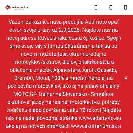
Prejsť
Hľadať
NÁKUP
na
obsah
KOŠÍK
Vážení zákazníci, naša predajňa Adamoto opäť
otvorí svoje brány už 2.3.2026. Nájdete nás na
novej adrese Kavečianska cesta 6, Košice. Spojili
sme svoje sily s firmou Skútrárium a tak sa po
novom môžete tešiť okrem predajne
motocyklov/skútrov, dielov, príslušenstva a
oblečenia značiek Alpinestars, Airoh, Cassida,
Brembo, Motul, 100% a mnoho iného aj na
požičovňu motocyklov, ako aj na jediný oficiálny
MOTO GP Trainer na Slovensku - Simulátor
okruhovej jazdy na reálnej motorke, bez potreby
vodičáku alebo dovŕšenia veku 18 rokov! Nájdete
nás na našej pôvodnej stránke www.adamoto.eu
ako aj na nových stránkach www.skutrarium.sk a