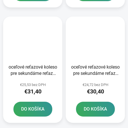
oceľové reťazové koleso
oceľové reťazové koleso
pre sekundárne reťaze
pre sekundárne reťaze
typ 520 JT - Anglicko 49
typ 520 JT - Anglicko 48
€25,53 bez DPH
€24,72 bez DPH
zubov
zubov
€31,40
€30,40
DO KOŠÍKA
DO KOŠÍKA