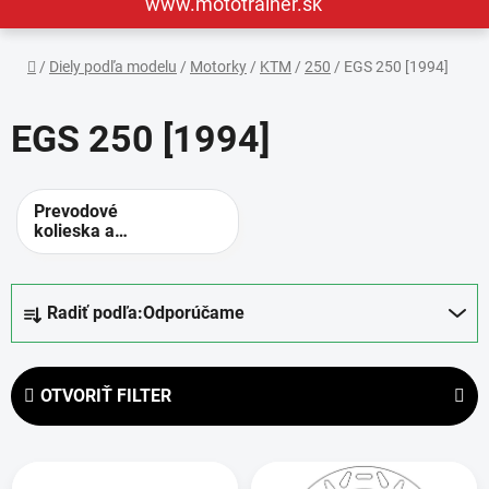
www.mototrainer.sk
Domov
/
Diely podľa modelu
/
Motorky
/
KTM
/
250
/
EGS 250 [1994]
EGS 250 [1994]
Prevodové
kolieska a
rozety -
alternatívne
prevody
R
Radiť podľa:
Odporúčame
a
d
e
OTVORIŤ FILTER
n
i
V
e