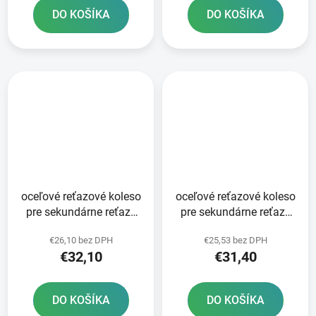
DO KOŠÍKA
DO KOŠÍKA
oceľové reťazové koleso
oceľové reťazové koleso
pre sekundárne reťaze
pre sekundárne reťaze
typ 520 JT 51 zubov
typ 520 JT - Anglicko 50
€26,10 bez DPH
€25,53 bez DPH
zubov
€32,10
€31,40
DO KOŠÍKA
DO KOŠÍKA