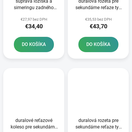
súprava ložiska a
duralová rozeta pre
simeringu zadného
sekundárne reťaze typ
kolesa ATHENA
520 JT 52 zubov čierna
€27,97 bez DPH
€35,53 bez DPH
€34,40
€43,70
DO KOŠÍKA
DO KOŠÍKA
duralové reťazové
duralová rozeta pre
koleso pre sekundárne
sekundárne reťaze typ