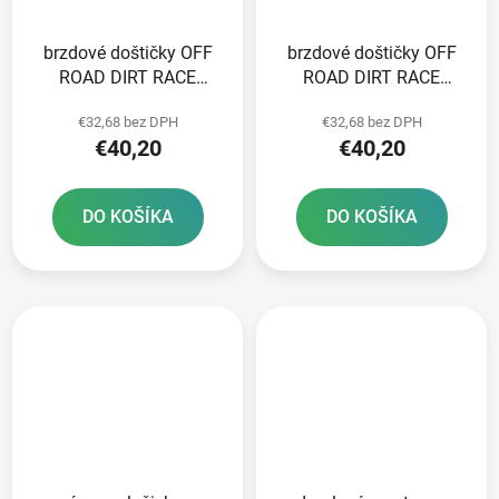
brzdové doštičky OFF
brzdové doštičky OFF
ROAD DIRT RACE
ROAD DIRT RACE
SINTERED NEWFREN 2
SINTERED NEWFREN 2
€32,68 bez DPH
€32,68 bez DPH
ks v balení
ks v balení
€40,20
€40,20
DO KOŠÍKA
DO KOŠÍKA