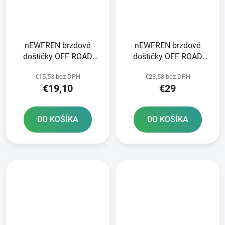
nEWFREN brzdové
nEWFREN brzdové
doštičky OFF ROAD
doštičky OFF ROAD
DIRT ORGANIC 2 ks v
DIRT SINTERED 2 ks v
€15,53 bez DPH
€23,58 bez DPH
balení
balení
€19,10
€29
DO KOŠÍKA
DO KOŠÍKA