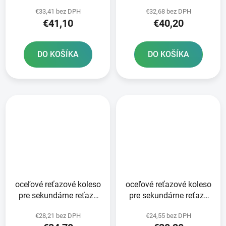
reťaze typ 520 JT -
520 JT 49 zubov čierna
€33,41 bez DPH
€32,68 bez DPH
Anglicko 50 zubov
€41,10
€40,20
DO KOŠÍKA
DO KOŠÍKA
oceľové reťazové koleso
oceľové reťazové koleso
pre sekundárne reťaze
pre sekundárne reťaze
typ 520 SUNSTAR 52
typ 520 SUNSTAR 50
€28,21 bez DPH
€24,55 bez DPH
zubov
zubov