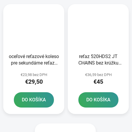
oceľové reťazové koleso
reťaz 520HDS2 JT
pre sekundárne reťaze
CHAINS bez krúžku
typ 520 JT - Anglicko 45
čierna 118 článkov
€23,98 bez DPH
€36,59 bez DPH
zubov
vrátane rozpojovacej
€29,50
€45
spojky
DO KOŠÍKA
DO KOŠÍKA