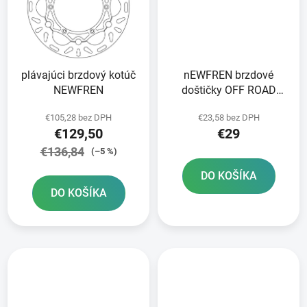
plávajúci brzdový kotúč
nEWFREN brzdové
NEWFREN
doštičky OFF ROAD
DIRT SINTERED 2 ks v
€105,28 bez DPH
€23,58 bez DPH
balení
€129,50
€29
€136,84
(–5 %)
DO KOŠÍKA
DO KOŠÍKA