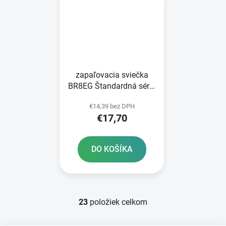
zapaľovacia sviečka
BR8EG Štandardná séria
NGK
€14,39 bez DPH
€17,70
DO KOŠÍKA
23
položiek celkom
O
v