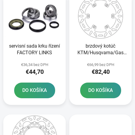
ý
p
p
r
i
o
s
d
p
u
r
k
servisní sada krku řízení
brzdový kotúč
o
t
FACTORY LINKS
KTM/Husqvarna/Gas
d
o
Plyn zadný NEWFREN
u
v
€36,34 bez DPH
€66,99 bez DPH
k
€44,70
€82,40
t
o
DO KOŠÍKA
DO KOŠÍKA
v