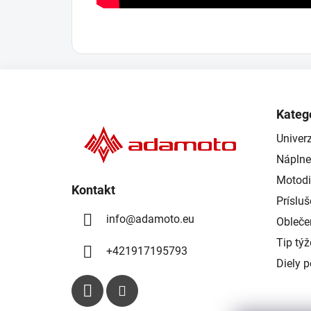
Z
á
Kateg
p
Univerz
ä
Náplne
t
i
Motodi
Kontakt
e
Príslu
info
@
adamoto.eu
Obleče
Tip tý
+421917195793
Diely 