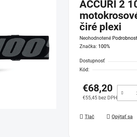
ACCURI 2 10
motokrosov
čiré plexi
Priemerné
Neohodnotené
Podrobnost
hodnotenie
Značka:
100%
produktu
Dostupnosť
je
Kód:
0,0
z
€68,20
5
hviezdičiek.
€55,45 bez DPH
Jednotková cena:
Tlač
Opýtať sa