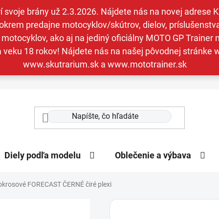
svoje brány už 2.3.2026. Nájdete nás na novej adrese Kav
krem predajne motocyklov/skútrov, dielov, príslušenstva 
otocyklov, ako aj na jediný oficiálny MOTO GP Trainer n
a veku 18 rokov! Nájdete nás na našej pôvodnej stránk
www.skutrarium.sk a www.mototrainer.sk
Diely podľa modelu
Oblečenie a výbava
okrosové FORECAST ČERNÉ čiré plexi