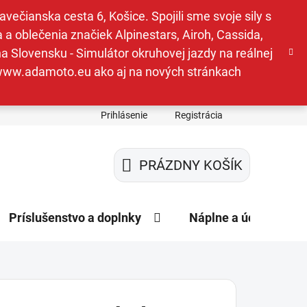
ečianska cesta 6, Košice. Spojili sme svoje sily s
a oblečenia značiek Alpinestars, Airoh, Cassida,
a Slovensku - Simulátor okruhovej jazdy na reálnej
e www.adamoto.eu ako aj na nových stránkach
Prihlásenie
Registrácia
PRÁZDNY KOŠÍK
NÁKUPNÝ
KOŠÍK
Príslušenstvo a doplnky
Náplne a údržba