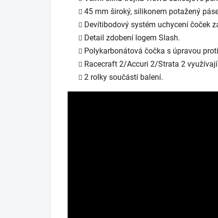
45 mm široký, silikonem potažený páse
Devítibodový systém uchycení čoček za
Detail zdobení logem Slash.
Polykarbonátová čočka s úpravou proti
Racecraft 2/Accuri 2/Strata 2 využívají
2 rolky součástí balení.