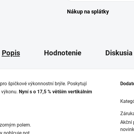
Nákup na splátky
Popis
Hodnotenie
Diskusia
o pro špičkové výkonnostní brýle. Poskytují
Dodat
i výkonu.
Nyní s o 17,5 % větším vertikálním
Kategó
Záruk
Akční 
 zorným polem.
novin
ny pohlcuje pot.