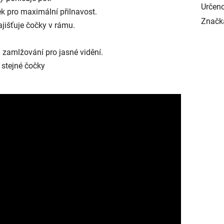
Určeno
k pro maximální přilnavost.
Značk
jišťuje čočky v rámu.
 zamlžování pro jasné vidění.
 stejné čočky