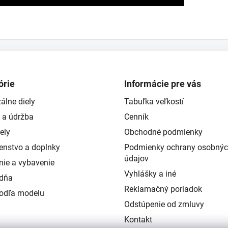
órie
Informácie pre vás
álne diely
Tabuľka veľkostí
 a údržba
Cenník
ely
Obchodné podmienky
šenstvo a doplnky
Podmienky ochrany osobný
údajov
nie a vybavenie
Vyhlášky a iné
ždňa
Reklamačný poriadok
podľa modelu
Odstúpenie od zmluvy
Kontakt