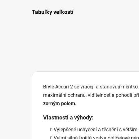
Tabuľky veľkostí
Brýle Accuri 2 se vracejí a stanovují měřítk
maximální ochranu, viditelnost a pohodlí př
zorným polem.
Vlastnosti a výhody:
Vylepšené uchycení a těsnění s větším
Velmi silná trojitá vrstva obličejové pě