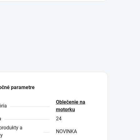
očné parametre
Oblečenie na
ria
motorku
a
24
produkty a
NOVINKA
ky