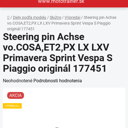
www.mototrainer.sk
Domov
/
Diely podľa modelu
/
Skútre
/
Výpredaj
/
Steering pin Achse
vo.COSA,ET2,PX LX LXV Primavera Sprint Vespa S Piaggio
originál 177451
Steering pin Achse
vo.COSA,ET2,PX LX LXV
Primavera Sprint Vespa S
Piaggio originál 177451
Priemerné
Neohodnotené
Podrobnosti hodnotenia
hodnotenie
AKCIA
produktu
je
VÝPREDAJ
0,0
z
5