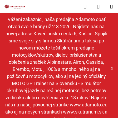
Prejsť
Hľadať
NÁKUP
na
obsah
KOŠÍK
Vážení zákazníci, naša predajňa Adamoto opäť
otvorí svoje brány už 2.3.2026. Nájdete nás na
novej adrese Kavečianska cesta 6, Košice. Spojili
sme svoje sily s firmou Skútrárium a tak sa po
novom môžete tešiť okrem predajne
motocyklov/skútrov, dielov, príslušenstva a
oblečenia značiek Alpinestars, Airoh, Cassida,
Brembo, Motul, 100% a mnoho iného aj na
požičovňu motocyklov, ako aj na jediný oficiálny
MOTO GP Trainer na Slovensku - Simulátor
okruhovej jazdy na reálnej motorke, bez potreby
vodičáku alebo dovŕšenia veku 18 rokov! Nájdete
nás na našej pôvodnej stránke www.adamoto.eu
ako aj na nových stránkach www.skutrarium.sk a