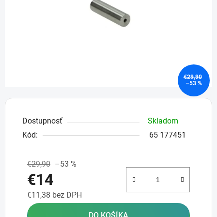
hviezdičiek.
€29,90
–53 %
Dostupnosť
Skladom
Kód:
65 177451
€29,90
–53 %
€14
€11,38 bez DPH
Jednotková cena:
DO KOŠÍKA