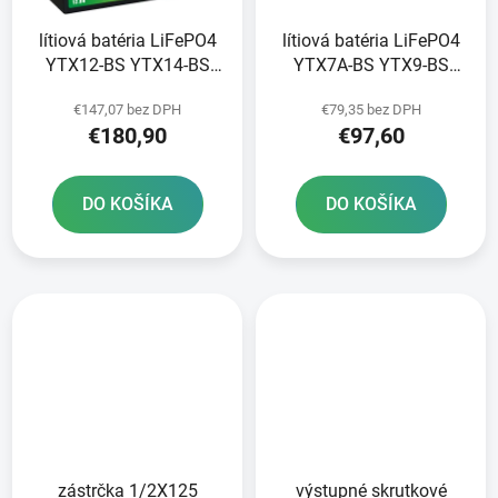
lítiová batéria LiFePO4
lítiová batéria LiFePO4
YTX12-BS YTX14-BS
YTX7A-BS YTX9-BS
YTZ12S-BS YTZ14S-BS
YTZ10S-BS FULBAT 12V
€147,07 bez DPH
€79,35 bez DPH
FULBAT 12V 8Ah 480A
3Ah 180A hmotnosť 0
€180,90
€97,60
hmotnosť 1 20 kg
65 kg 150x87x93
150x87x93
DO KOŠÍKA
DO KOŠÍKA
zástrčka 1/2X125
výstupné skrutkové