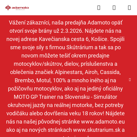
Prejsť
Hľadať
NÁKUP
na
obsah
KOŠÍK
Vážení zákazníci, naša predajňa Adamoto opäť
otvorí svoje brány už 2.3.2026. Nájdete nás na
novej adrese Kavečianska cesta 6, Košice. Spojili
sme svoje sily s firmou Skútrárium a tak sa po
novom môžete tešiť okrem predajne
motocyklov/skútrov, dielov, príslušenstva a
oblečenia značiek Alpinestars, Airoh, Cassida,
Brembo, Motul, 100% a mnoho iného aj na
požičovňu motocyklov, ako aj na jediný oficiálny
MOTO GP Trainer na Slovensku - Simulátor
okruhovej jazdy na reálnej motorke, bez potreby
vodičáku alebo dovŕšenia veku 18 rokov! Nájdete
nás na našej pôvodnej stránke www.adamoto.eu
ako aj na nových stránkach www.skutrarium.sk a