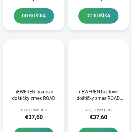
DO KOŠÍKA
DO KOŠÍKA
nEWFREN brzdové
nEWFREN brzdové
doštičky zmes ROAD
doštičky zmes ROAD
TOURING SINTERED 2
TOURING SINTERED 2
€30,57 bez DPH
€30,57 bez DPH
ks v balení
ks v balení
€37,60
€37,60