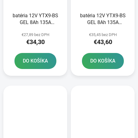
batéria 12V YTX9-BS
batéria 12V YTX9-BS
GEL 8Ah 135A
GEL 8Ah 135A
bezúdržbová
bezúdržbová GEL
€27,89 bez DPH
€35,45 bez DPH
technológia GEL
technológia 150x87x105
€34,30
€43,60
150x87x105 A-TECH
FULBAT aktivovaná vo
aktivovaná z výroby
výrobe
DO KOŠÍKA
DO KOŠÍKA