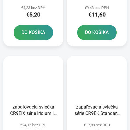
series - Česká republika
Racing BRISK - Česká
€4,23 bez DPH
€9,43 bez DPH
republika
€5,20
€11,60
DO KOŠÍKA
DO KOŠÍKA
zapaľovacia sviečka
zapaľovacia sviečka
CR9EIX série Iridium IX
série CR9EK Standard
NGK
NGK
€24,15 bez DPH
€17,89 bez DPH