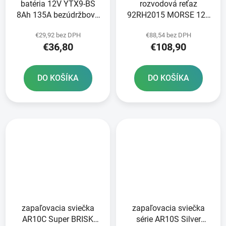
batéria 12V YTX9-BS
rozvodová reťaz
8Ah 135A bezúdržbová
92RH2015 MORSE 126
MF AGM 150x87x105
článkov vrátane spojky
€29,92 bez DPH
€88,54 bez DPH
FULBAT vrátane balenia
€36,80
€108,90
elektrolytu
DO KOŠÍKA
DO KOŠÍKA
zapaľovacia sviečka
zapaľovacia sviečka
AR10C Super BRISK
série AR10S Silver