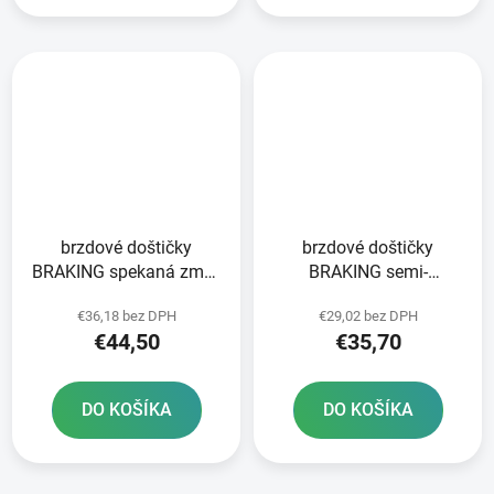
brzdové doštičky
brzdové doštičky
BRAKING spekaná zmes
BRAKING semi-
CM55 2 ks v balení
metalická zmes SM1 2
€36,18 bez DPH
€29,02 bez DPH
ks v balení
€44,50
€35,70
DO KOŠÍKA
DO KOŠÍKA