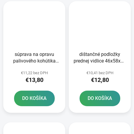
súprava na opravu
dištančné podložky
palivového kohútika
prednej vidlice 46x58x10
Tourmax
5 mm Tourmax
€11,22 bez DPH
€10,41 bez DPH
€13,80
€12,80
DO KOŠÍKA
DO KOŠÍKA