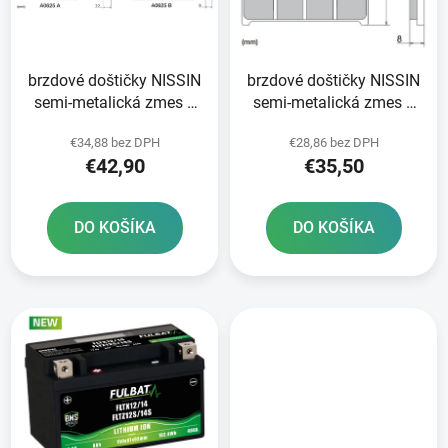
s
d
p
u
r
k
brzdové doštičky NISSIN
brzdové doštičky NISSIN
o
t
semi-metalická zmes 2
semi-metalická zmes 2
d
o
ks v balení
ks v balení
u
v
€34,88 bez DPH
€28,86 bez DPH
k
€42,90
€35,50
t
o
DO KOŠÍKA
DO KOŠÍKA
v