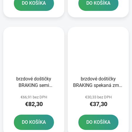
DO KOŠÍKA
DO KOŠÍKA
brzdové doštičky
brzdové doštičky
BRAKING semi
BRAKING spekaná zmes
metalická zmes CM66 2
CM56 2 ks v balení
€66,91 bez DPH
€30,33 bez DPH
ks v balení
€82,30
€37,30
DO KOŠÍKA
DO KOŠÍKA