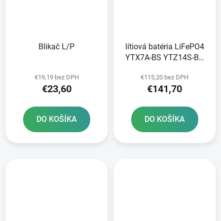
Blikač L/P
lítiová batéria LiFePO4
YTX7A-BS YTZ14S-BS
FULBAT 12V 5Ah 300A
€19,19 bez DPH
€115,20 bez DPH
hmotnosť 0 85 kg
€23,60
€141,70
150x87x93
DO KOŠÍKA
DO KOŠÍKA