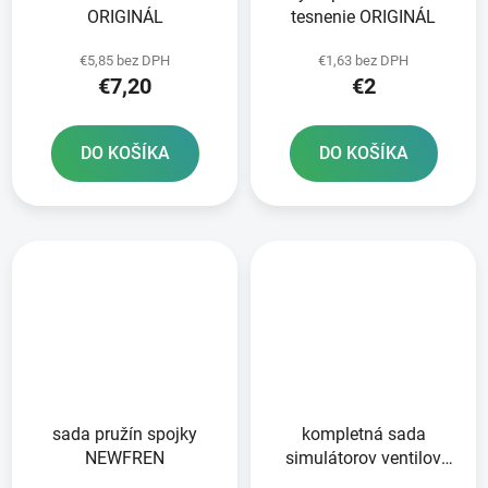
ORIGINÁL
tesnenie ORIGINÁL
€5,85 bez DPH
€1,63 bez DPH
€7,20
€2
DO KOŠÍKA
DO KOŠÍKA
sada pružín spojky
kompletná sada
NEWFREN
simulátorov ventilov
sania + výfuku; 10 ks