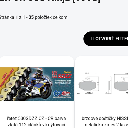
Stránka
1
z
1
-
35
položiek celkom
OTVORIŤ FILTE
V
ý
p
s
p
r
o
d
řetěz 530SDZZ ČZ - ČR barva
brzdové doštičky NISS
u
zlatá 112 článků vč nýtovací
metalická zmes 2 ks v