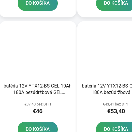
DO KOŠÍKA
DO KOŠÍKA
batéria 12V YTX12-BS GEL 10Ah
batéria 12V YTX12-BS 
180A bezúdržbová GEL
180A bezúdržbová
technológia 150x87x130 A-
technológia 150x8
€37,40 bez DPH
€43,41 bez DPH
TECH aktivovaná z výroby
FULBAT aktivovaná vo
€46
€53,40
DO KOŠÍKA
DO KOŠÍKA