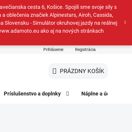
ečianska cesta 6, Košice. Spojili sme svoje sily s
a oblečenia značiek Alpinestars, Airoh, Cassida,
a Slovensku - Simulátor okruhovej jazdy na reálnej
e www.adamoto.eu ako aj na nových stránkach
Prihlásenie
Registrácia
PRÁZDNY KOŠÍK
NÁKUPNÝ
KOŠÍK
Príslušenstvo a doplnky
Náplne a údržba