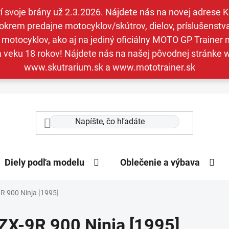
svoje brány už 2.3.2026. Nájdete nás na novej adrese Kav
krem predajne motocyklov/skútrov, dielov, príslušenstva 
otocyklov, ako aj na jediný oficiálny MOTO GP Trainer n
a veku 18 rokov! Nájdete nás na našej pôvodnej stránk
www.skutrarium.sk a www.mototrainer.sk
Diely podľa modelu
Oblečenie a výbava
R 900 Ninja [1995]
ZX-9R 900 Ninja [1995]