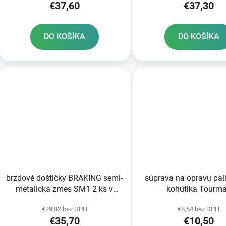
€37,60
€37,30
DO KOŠÍKA
DO KOŠÍKA
brzdové doštičky BRAKING semi-
súprava na opravu pal
metalická zmes SM1 2 ks v
kohútika Tourm
balení
€29,02 bez DPH
€8,54 bez DPH
€35,70
€10,50