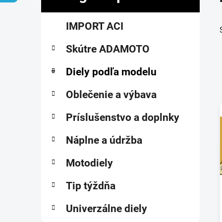
č
K
Preskočiť
n
IMPORT ACI
a
kategórie
ý
t
p
Skútre ADAMOTO
e
a
g
ó
Diely podľa modelu
n
r
e
i
Oblečenie a výbava
l
e
Príslušenstvo a doplnky
i
Náplne a údržba
Motodiely
Tip týždňa
Univerzálne diely