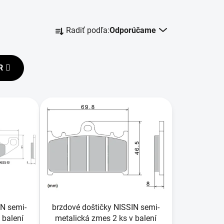
R
Radiť podľa:
Odporúčame
a
d
e
R
n
i
e
p
r
o
d
u
k
t
o
IN semi-
brzdové doštičky NISSIN semi-
v
 balení
metalická zmes 2 ks v balení