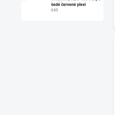
šedé červené plexi
€45