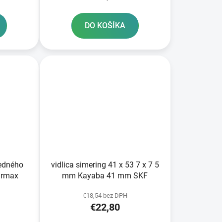
DO KOŠÍKA
redného
vidlica simering 41 x 53 7 x 7 5
urmax
mm Kayaba 41 mm SKF
€18,54 bez DPH
€22,80