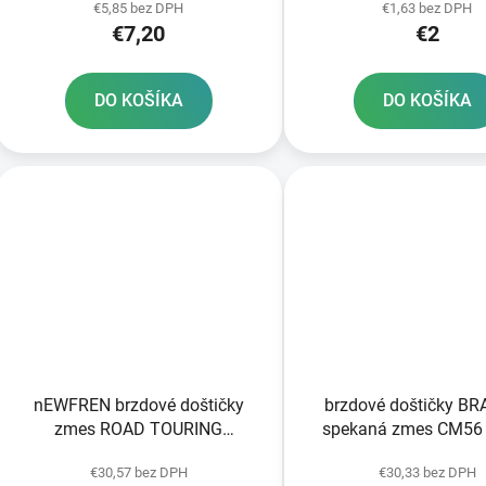
€5,85 bez DPH
€1,63 bez DPH
€7,20
€2
DO KOŠÍKA
DO KOŠÍKA
nEWFREN brzdové doštičky
brzdové doštičky B
zmes ROAD TOURING
spekaná zmes CM56 
SINTERED 2 ks v balení
balení
€30,57 bez DPH
€30,33 bez DPH