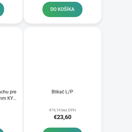
DO KOŠÍKA
rachu pre
Blikač L/P
5 mm KYB
€19,19 bez DPH
€23,60