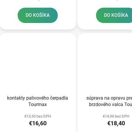
DO KOŠÍKA
DO KOŠÍKA
kontakty palivového čerpadla
súprava na opravu p
Tourmax
brzdového valca To
€13,50 bez DPH
€14,96 bez DPH
€16,60
€18,40