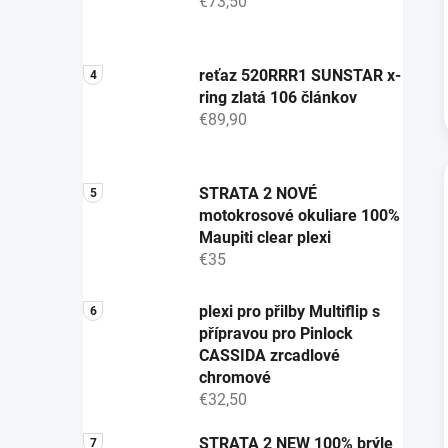
€73,50
reťaz 520RRR1 SUNSTAR x-
ring zlatá 106 článkov
€89,90
STRATA 2 NOVÉ
motokrosové okuliare 100%
Maupiti clear plexi
€35
plexi pro přilby Multiflip s
přípravou pro Pinlock
CASSIDA zrcadlové
chromové
€32,50
STRATA 2 NEW 100% brýle