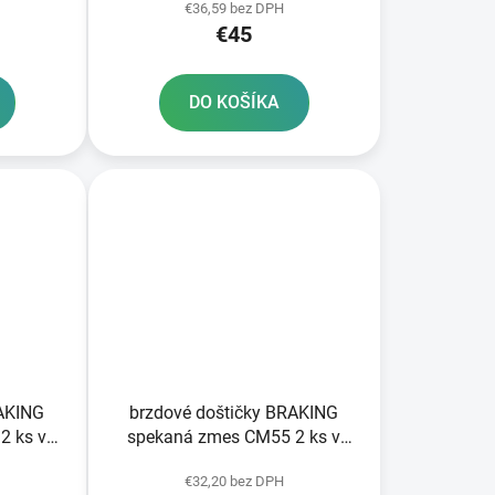
€36,59 bez DPH
€45
DO KOŠÍKA
RAKING
brzdové doštičky BRAKING
2 ks v
spekaná zmes CM55 2 ks v
balení
€32,20 bez DPH