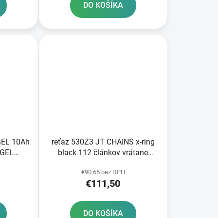
DO KOŠÍKA
GEL 10Ah
reťaz 530Z3 JT CHAINS x-ring
 GEL
black 112 článkov vrátane
7x130
nitovacej spojky
€90,65 bez DPH
 výrobe
€111,50
DO KOŠÍKA