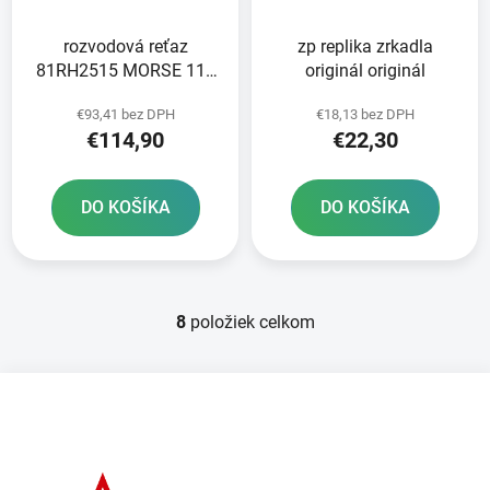
rozvodová reťaz
zp replika zrkadla
81RH2515 MORSE 118
originál originál
článkov vrátane spojky
€93,41 bez DPH
€18,13 bez DPH
€114,90
€22,30
DO KOŠÍKA
DO KOŠÍKA
8
položiek celkom
O
v
l
Z
á
á
d
p
a
ä
c