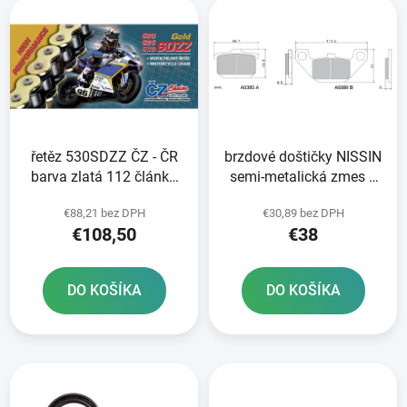
e
ý
p
p
r
i
o
s
d
p
u
r
k
řetěz 530SDZZ ČZ - ČR
brzdové doštičky NISSIN
o
t
barva zlatá 112 článků
semi-metalická zmes 2
d
o
vč nýtovací spojky
ks v balení
u
v
€88,21 bez DPH
€30,89 bez DPH
RIVET
k
€108,50
€38
t
o
DO KOŠÍKA
DO KOŠÍKA
v