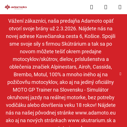
Prejsť
Hľadať
NÁKUP
na
obsah
KOŠÍK
Vážení zákazníci, naša predajňa Adamoto opäť
otvorí svoje brány už 2.3.2026. Nájdete nás na
novej adrese Kavečianska cesta 6, Košice. Spojili
sme svoje sily s firmou Skútrárium a tak sa po
novom môžete tešiť okrem predajne
motocyklov/skútrov, dielov, príslušenstva a
oblečenia značiek Alpinestars, Airoh, Cassida,
Brembo, Motul, 100% a mnoho iného aj na
požičovňu motocyklov, ako aj na jediný oficiálny
MOTO GP Trainer na Slovensku - Simulátor
okruhovej jazdy na reálnej motorke, bez potreby
vodičáku alebo dovŕšenia veku 18 rokov! Nájdete
nás na našej pôvodnej stránke www.adamoto.eu
ako aj na nových stránkach www.skutrarium.sk a