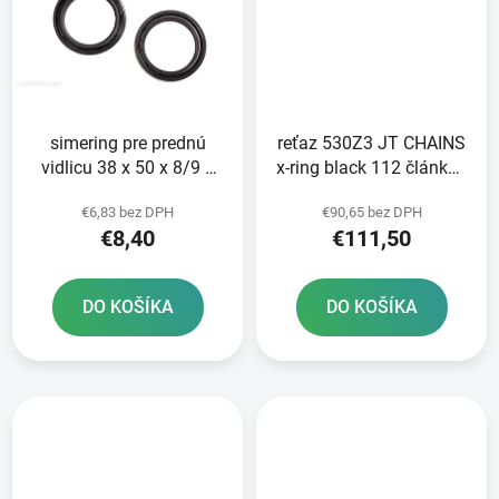
simering pre prednú
reťaz 530Z3 JT CHAINS
vidlicu 38 x 50 x 8/9 5
x-ring black 112 článkov
mm ATHENA sada na
vrátane nitovacej spojky
€6,83 bez DPH
€90,65 bez DPH
opravu 2 tlmičov
€8,40
€111,50
DO KOŠÍKA
DO KOŠÍKA