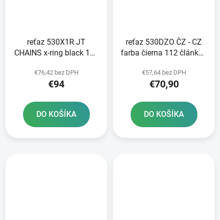
reťaz 530X1R JT
reťaz 530DZO ČZ - CZ
CHAINS x-ring black 112
farba čierna 112 článkov
článkov vrátane nitovej
vrátane nitovacej spojky
€76,42 bez DPH
€57,64 bez DPH
spojky
RIVET
€94
€70,90
DO KOŠÍKA
DO KOŠÍKA