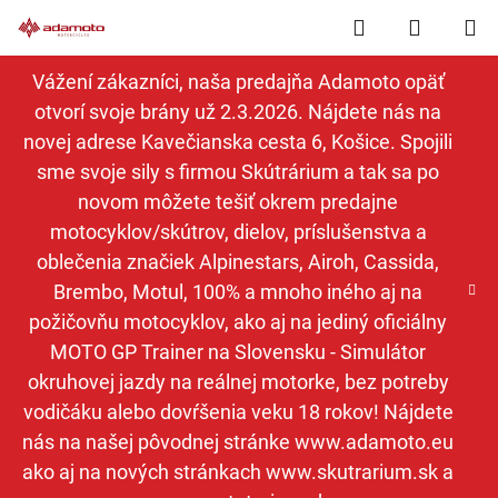
Prejsť
Hľadať
NÁKUP
na
obsah
KOŠÍK
Vážení zákazníci, naša predajňa Adamoto opäť
otvorí svoje brány už 2.3.2026. Nájdete nás na
novej adrese Kavečianska cesta 6, Košice. Spojili
sme svoje sily s firmou Skútrárium a tak sa po
novom môžete tešiť okrem predajne
motocyklov/skútrov, dielov, príslušenstva a
oblečenia značiek Alpinestars, Airoh, Cassida,
Brembo, Motul, 100% a mnoho iného aj na
požičovňu motocyklov, ako aj na jediný oficiálny
MOTO GP Trainer na Slovensku - Simulátor
okruhovej jazdy na reálnej motorke, bez potreby
vodičáku alebo dovŕšenia veku 18 rokov! Nájdete
nás na našej pôvodnej stránke www.adamoto.eu
ako aj na nových stránkach www.skutrarium.sk a