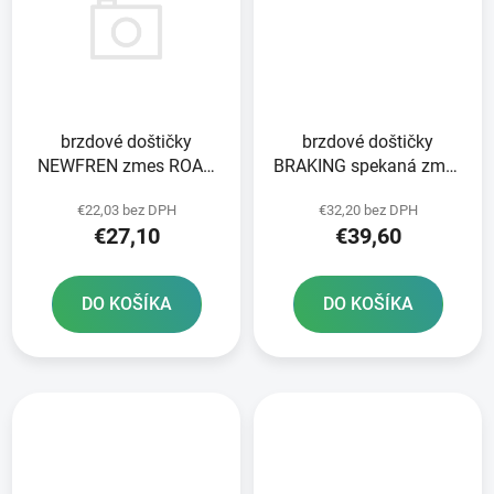
brzdové doštičky
brzdové doštičky
NEWFREN zmes ROAD
BRAKING spekaná zmes
TOURING ORGANIC 2 ks
CM55 2 ks v balení
€22,03 bez DPH
€32,20 bez DPH
v balení
€27,10
€39,60
DO KOŠÍKA
DO KOŠÍKA