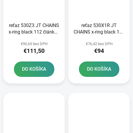
reťaz 530Z3 JT CHAINS
reťaz 530X1R JT
x-ring black 112 článkov
CHAINS x-ring black 112
vrátane nitovacej spojky
článkov vrátane nitovej
€90,65 bez DPH
€76,42 bez DPH
spojky
€111,50
€94
DO KOŠÍKA
DO KOŠÍKA