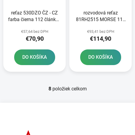
reťaz 530DZO ČZ - CZ
rozvodová reťaz
farba čierna 112 článkov
81RH2515 MORSE 118
vrátane nitovacej spojky
článkov vrátane spojky
€57,64 bez DPH
€93,41 bez DPH
RIVET
€70,90
€114,90
DO KOŠÍKA
DO KOŠÍKA
8
položiek celkom
O
v
l
Z
á
á
d
p
a
ä
c