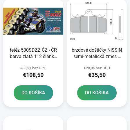
e
ý
p
p
r
i
o
s
d
p
u
r
k
řetěz 530SDZZ ČZ - ČR
brzdové doštičky NISSIN
o
t
barva zlatá 112 článků
semi-metalická zmes 2
d
o
vč nýtovací spojky
ks v balení
u
v
€88,21 bez DPH
€28,86 bez DPH
RIVET
k
€108,50
€35,50
t
o
DO KOŠÍKA
DO KOŠÍKA
v