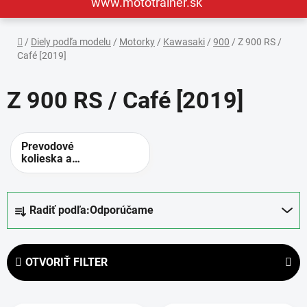
www.mototrainer.sk
Domov
/
Diely podľa modelu
/
Motorky
/
Kawasaki
/
900
/
Z 900 RS /
Café [2019]
Z 900 RS / Café [2019]
Prevodové
kolieska a
rozety -
alternatívne
prevody
R
Radiť podľa:
Odporúčame
a
d
e
OTVORIŤ FILTER
n
i
V