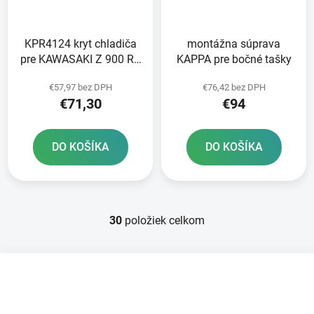
KPR4124 kryt chladiča
montážna súprava
pre KAWASAKI Z 900 RS
KAPPA pre bočné tašky
18-22
€57,97 bez DPH
€76,42 bez DPH
€71,30
€94
DO KOŠÍKA
DO KOŠÍKA
30
položiek celkom
O
v
l
Z
á
á
d
p
a