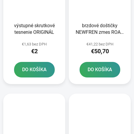
výstupné skrutkové
brzdové doštičky
tesnenie ORIGINÁL
NEWFREN zmes ROAD
TT PRO SINTERED 2 ks
€1,63 bez DPH
€41,22 bez DPH
v balení
€2
€50,70
DO KOŠÍKA
DO KOŠÍKA