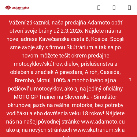
Prejsť
Hľadať
NÁKUP
na
obsah
KOŠÍK
Vážení zákazníci, naša predajňa Adamoto opäť
otvorí svoje brány už 2.3.2026. Nájdete nás na
novej adrese Kavečianska cesta 6, Košice. Spojili
sme svoje sily s firmou Skútrárium a tak sa po
novom môžete tešiť okrem predajne
motocyklov/skútrov, dielov, príslušenstva a
oblečenia značiek Alpinestars, Airoh, Cassida,
Brembo, Motul, 100% a mnoho iného aj na
požičovňu motocyklov, ako aj na jediný oficiálny
MOTO GP Trainer na Slovensku - Simulátor
okruhovej jazdy na reálnej motorke, bez potreby
vodičáku alebo dovŕšenia veku 18 rokov! Nájdete
nás na našej pôvodnej stránke www.adamoto.eu
ako aj na nových stránkach www.skutrarium.sk a