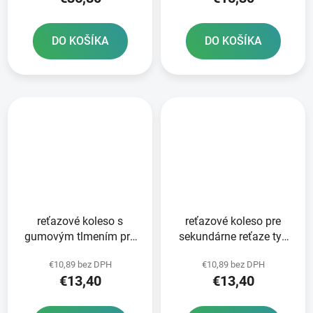
DO KOŠÍKA
DO KOŠÍKA
reťazové koleso s
reťazové koleso pre
gumovým tlmením pre
sekundárne reťaze typ
sekundárne reťaze typ
525 JT - Anglicko 15
€10,89 bez DPH
€10,89 bez DPH
525 JT 15 zubov
zubov
€13,40
€13,40