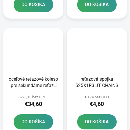
DO KOŠÍKA
DO KOŠÍKA
oceľové reťazové koleso
reťazová spojka
pre sekundárne reťaze
525X1R3 JT CHAINS
typ 525 JT 44 zubov
strieborný nit typ RIVET
€28,13 bez DPH
€3,74 bez DPH
€34,60
€4,60
DO KOŠÍKA
DO KOŠÍKA