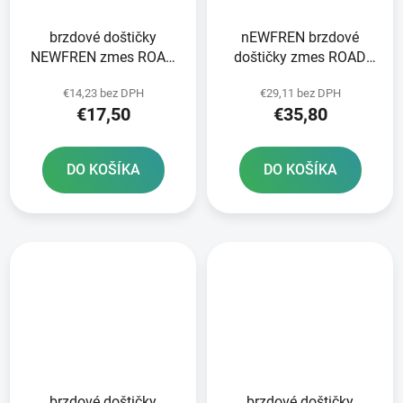
brzdové doštičky
nEWFREN brzdové
NEWFREN zmes ROAD
doštičky zmes ROAD
TOURING ORGANIC 2 ks
TOURING SINTERED 2
€14,23 bez DPH
€29,11 bez DPH
v balení
ks v balení
€17,50
€35,80
DO KOŠÍKA
DO KOŠÍKA
brzdové doštičky
brzdové doštičky