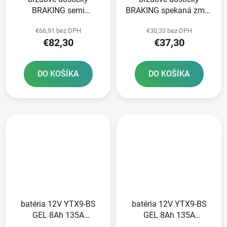
BRAKING semi
BRAKING spekaná zmes
metalická zmes CM66 2
CM56 2 ks v balení
€66,91 bez DPH
€30,33 bez DPH
ks v balení
€82,30
€37,30
DO KOŠÍKA
DO KOŠÍKA
batéria 12V YTX9-BS
batéria 12V YTX9-BS
GEL 8Ah 135A
GEL 8Ah 135A
bezúdržbová
bezúdržbová GEL