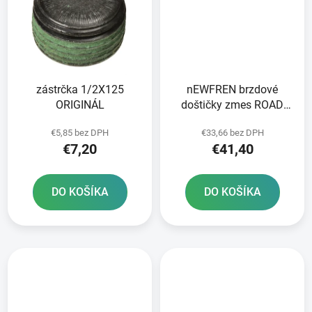
zástrčka 1/2X125
nEWFREN brzdové
ORIGINÁL
doštičky zmes ROAD
TOURING SINTERED 2
€5,85 bez DPH
€33,66 bez DPH
ks v balení
€7,20
€41,40
DO KOŠÍKA
DO KOŠÍKA