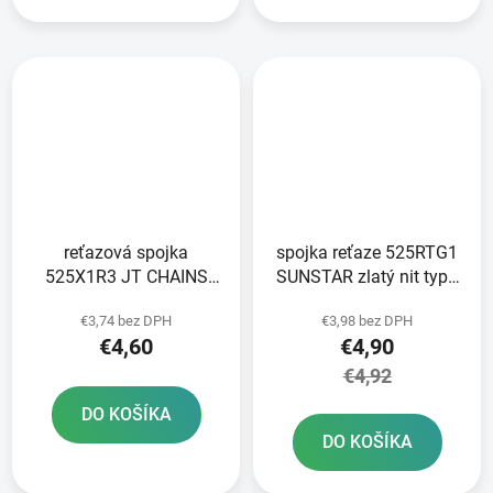
reťazová spojka
spojka reťaze 525RTG1
525X1R3 JT CHAINS
SUNSTAR zlatý nit typu
striebornej farby typ
RIVET
€3,74 bez DPH
€3,98 bez DPH
SPRING
€4,60
€4,90
€4,92
DO KOŠÍKA
DO KOŠÍKA