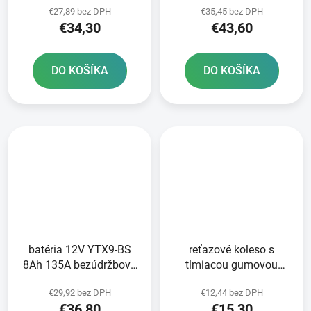
€27,89 bez DPH
€35,45 bez DPH
technológia GEL
technológia 150x87x105
€34,30
€43,60
150x87x105 A-TECH
FULBAT aktivovaná vo
aktivovaná z výroby
výrobe
DO KOŠÍKA
DO KOŠÍKA
batéria 12V YTX9-BS
reťazové koleso s
8Ah 135A bezúdržbová
tlmiacou gumovou
MF AGM 150x87x105
vrstvou pre sekundárne
€29,92 bez DPH
€12,44 bez DPH
FULBAT vrátane balenia
reťaze typ 525 JT 17
€36,80
€15,30
elektrolytu
zubov