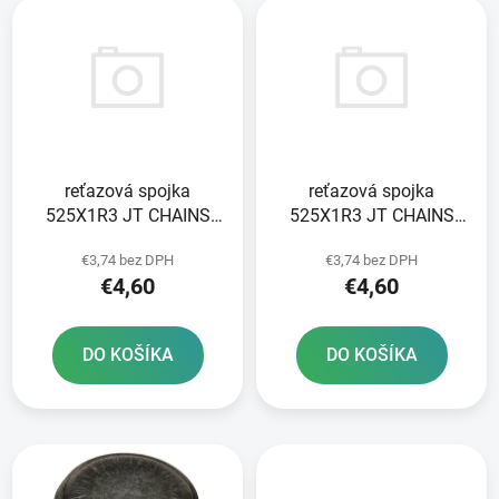
e
ý
p
p
r
i
o
s
d
p
u
r
k
reťazová spojka
reťazová spojka
o
t
525X1R3 JT CHAINS
525X1R3 JT CHAINS
d
o
farba čierna typ SPRING
farba čierna typ nitu
u
v
€3,74 bez DPH
€3,74 bez DPH
RIVET
k
€4,60
€4,60
t
o
DO KOŠÍKA
DO KOŠÍKA
v