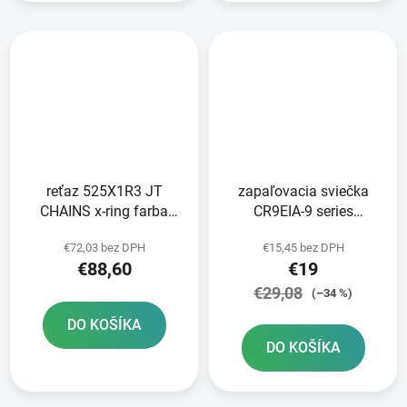
reťaz 525X1R3 JT
zapaľovacia sviečka
CHAINS x-ring farba
CR9EIA-9 series
čierna 114 článkov
Standard NGK
€72,03 bez DPH
€15,45 bez DPH
vrátane nitovej spojky
€88,60
€19
€29,08
(–34 %)
DO KOŠÍKA
DO KOŠÍKA