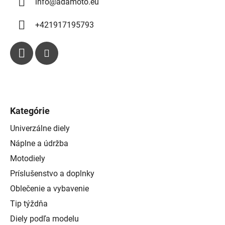
info
@
adamoto.eu
s
u
+421917195793
Kategórie
Univerzálne diely
Náplne a údržba
Motodiely
Príslušenstvo a doplnky
Oblečenie a vybavenie
Tip týždňa
Diely podľa modelu