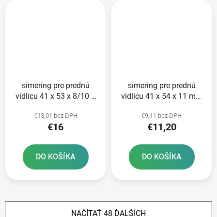
simering pre prednú
simering pre prednú
vidlicu 41 x 53 x 8/10 5
vidlicu 41 x 54 x 11 mm
mm ATHENA sada na
Showa 41 mm ATHENA
€13,01 bez DPH
€9,11 bez DPH
opravu 2 tlmičov
sada na opravu 2
€16
€11,20
tlmičov
DO KOŠÍKA
DO KOŠÍKA
NAČÍTAŤ 48 ĎALŠÍCH