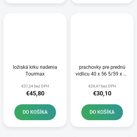
ložiská krku riadenia
prachovky pre prednú
Tourmax
vidlicu 40 x 56 5/59 x 15
mm Showa 41 mm
€37,24 bez DPH
€24,47 bez DPH
ATHENA sada pre 2
€45,80
€30,10
tlmiče
DO KOŠÍKA
DO KOŠÍKA