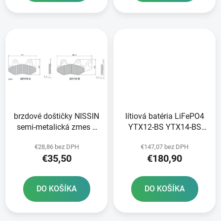
brzdové doštičky NISSIN
lítiová batéria LiFePO4
semi-metalická zmes 2
YTX12-BS YTX14-BS
ks v balení
YTZ12S-BS YTZ14S-BS
€28,86 bez DPH
€147,07 bez DPH
FULBAT 12V 8Ah 480A
€35,50
€180,90
hmotnosť 1 20 kg
150x87x93
DO KOŠÍKA
DO KOŠÍKA