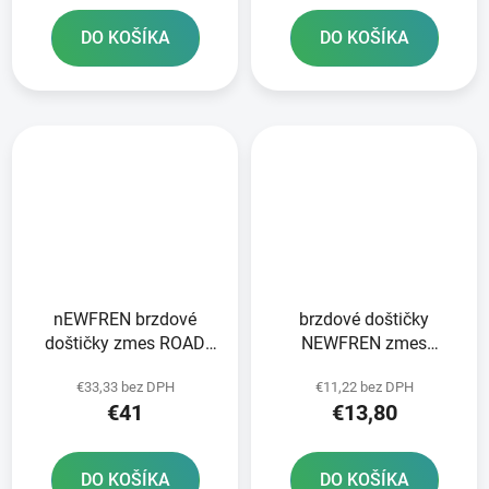
DO KOŠÍKA
DO KOŠÍKA
nEWFREN brzdové
brzdové doštičky
doštičky zmes ROAD
NEWFREN zmes
TOURING SINTERED 2
SCOOTER ELITE
€33,33 bez DPH
€11,22 bez DPH
ks v balení
ORGANIC 2 ks v balení
€41
€13,80
DO KOŠÍKA
DO KOŠÍKA