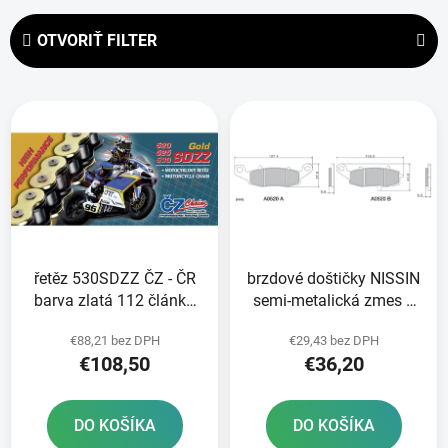
d
e
OTVORIŤ FILTER
n
i
V
e
ý
p
p
r
i
o
s
d
p
u
r
k
řetěz 530SDZZ ČZ - ČR
brzdové doštičky NISSIN
o
t
barva zlatá 112 článků
semi-metalická zmes 2
d
o
vč nýtovací spojky
ks v balení
u
v
€88,21 bez DPH
€29,43 bez DPH
RIVET
k
€108,50
€36,20
t
o
DO KOŠÍKA
DO KOŠÍKA
v