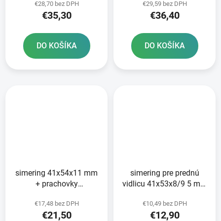
€28,70 bez DPH
€29,59 bez DPH
vidlice Tourmax
€35,30
€36,40
DO KOŠÍKA
DO KOŠÍKA
simering 41x54x11 mm
simering pre prednú
+ prachovky
vidlicu 41x53x8/9 5 mm
41x54/59x5 5/15 mm
Tourmax
€17,48 bez DPH
€10,49 bez DPH
pre vidlice Tourmax
€21,50
€12,90