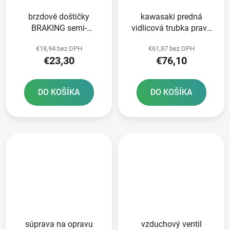
brzdové doštičky
kawasaki predná
BRAKING semi-
vidlicová trubka pravá
metalická zmes SM1 2
TLT
€18,94 bez DPH
€61,87 bez DPH
ks v balení
€23,30
€76,10
DO KOŠÍKA
DO KOŠÍKA
súprava na opravu
vzduchový ventil