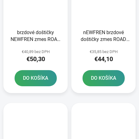
brzdové doštičky
nEWFREN brzdové
NEWFREN zmes ROAD
doštičky zmes ROAD
TT PRO SINTERED 2 ks
TOURING SINTERED 2
€40,89 bez DPH
€35,85 bez DPH
v balení
ks v balení
€50,30
€44,10
DO KOŠÍKA
DO KOŠÍKA