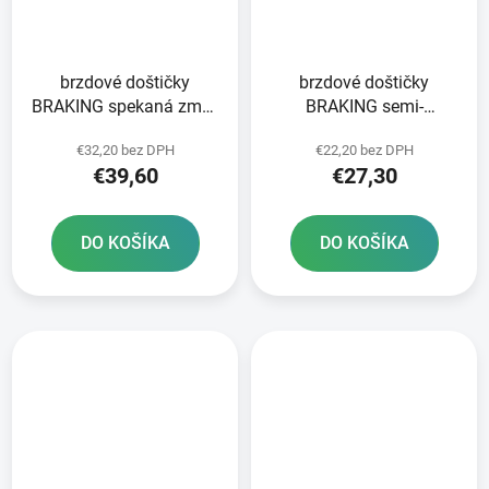
brzdové doštičky
brzdové doštičky
BRAKING spekaná zmes
BRAKING semi-
CM55 2 ks v balení
metalická zmes SM1 2
€32,20 bez DPH
€22,20 bez DPH
ks v balení
€39,60
€27,30
DO KOŠÍKA
DO KOŠÍKA