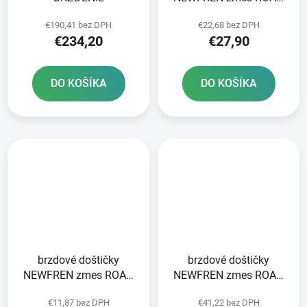
TOURING ORGANIC 2 ks
€190,41 bez DPH
€22,68 bez DPH
v balení
€234,20
€27,90
DO KOŠÍKA
DO KOŠÍKA
brzdové doštičky
brzdové doštičky
NEWFREN zmes ROAD
NEWFREN zmes ROAD
TOURING ORGANIC 2 ks
TT PRO SINTERED 2 ks
€11,87 bez DPH
€41,22 bez DPH
v balení
v balení