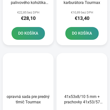
palivového kohútika
karburátora Tourmax
Tourmax
€22,85 bez DPH
€10,89 bez DPH
€28,10
€13,40
DO KOŠÍKA
DO KOŠÍKA
opravná sada pre predný
41x53x8/10 5 mm +
tlmič Tourmax
prachovky 41x53/57
5x4 5/13 5 mm pre