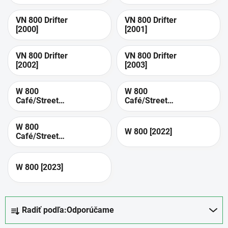
VN 800 Drifter
VN 800 Drifter
[2000]
[2001]
VN 800 Drifter
VN 800 Drifter
[2002]
[2003]
W 800
W 800
Café/Street
Café/Street
[2019]
[2020]
W 800
W 800 [2022]
Café/Street
[2021]
W 800 [2023]
R
Radiť podľa:
Odporúčame
a