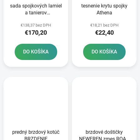
sada spojkových lamiel
tesnenie krytu spojky
a tanierov
Athena
STANDARDNÁ zmes
€138,37 bez DPH
€18,21 bez DPH
NEWFREN 9+8 ks
€170,20
€22,40
DO KOŠÍKA
DO KOŠÍKA
predný brzdový kotúč
brzdové doštičky
BRZDENIE
NEWFREN zmes ROAD