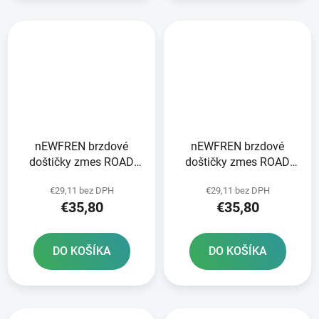
nEWFREN brzdové
nEWFREN brzdové
doštičky zmes ROAD
doštičky zmes ROAD
TOURING SINTERED 2
TOURING SINTERED 2
€29,11 bez DPH
€29,11 bez DPH
ks v balení
ks v balení
€35,80
€35,80
DO KOŠÍKA
DO KOŠÍKA