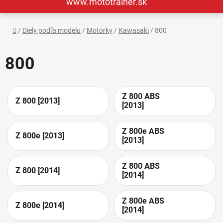
www.mototrainer.sk
Domov
/
Diely podľa modelu
/
Motorky
/
Kawasaki
/
800
800
Z 800 ABS
Z 800 [2013]
[2013]
Z 800e ABS
Z 800e [2013]
[2013]
Z 800 ABS
Z 800 [2014]
[2014]
Z 800e ABS
Z 800e [2014]
[2014]