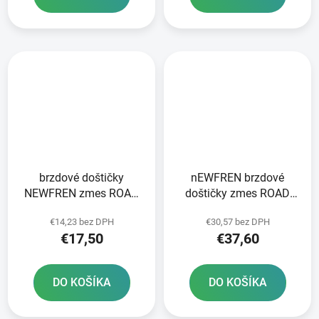
brzdové doštičky
nEWFREN brzdové
NEWFREN zmes ROAD
doštičky zmes ROAD
TOURING ORGANIC 2 ks
TOURING SINTERED 2
€14,23 bez DPH
€30,57 bez DPH
v balení
ks v balení
€17,50
€37,60
DO KOŠÍKA
DO KOŠÍKA