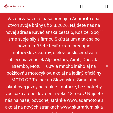
Prejsť
Hľadať
NÁKUP
na
obsah
KOŠÍK
Vážení zákazníci, naša predajňa Adamoto opäť
otvorí svoje brány už 2.3.2026. Nájdete nás na
novej adrese Kavečianska cesta 6, Košice. Spojili
sme svoje sily s firmou Skútrárium a tak sa po
novom môžete tešiť okrem predajne
motocyklov/skútrov, dielov, príslušenstva a
oblečenia značiek Alpinestars, Airoh, Cassida,
Brembo, Motul, 100% a mnoho iného aj na
požičovňu motocyklov, ako aj na jediný oficiálny
MOTO GP Trainer na Slovensku - Simulátor
okruhovej jazdy na reálnej motorke, bez potreby
vodičáku alebo dovŕšenia veku 18 rokov! Nájdete
nás na našej pôvodnej stránke www.adamoto.eu
ako aj na nových stránkach www.skutrarium.sk a