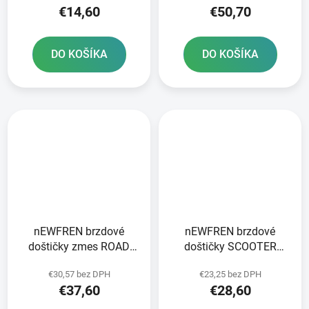
€14,60
€50,70
DO KOŠÍKA
DO KOŠÍKA
nEWFREN brzdové
nEWFREN brzdové
doštičky zmes ROAD
doštičky SCOOTER
TOURING SINTERED 2
ELITE SINTERED 2 ks v
€30,57 bez DPH
€23,25 bez DPH
ks v balení
balení
€37,60
€28,60