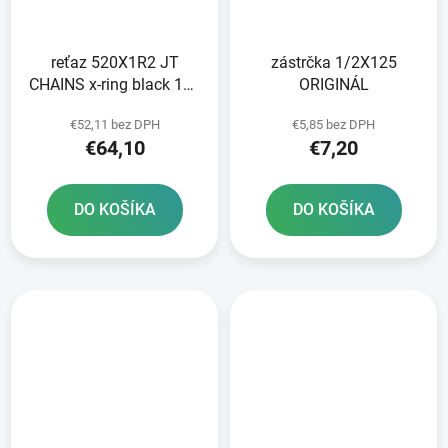
reťaz 520X1R2 JT
zástrčka 1/2X125
CHAINS x-ring black 106
ORIGINÁL
článkov vrátane
€52,11 bez DPH
€5,85 bez DPH
nitovania a rozpojenia
€64,10
€7,20
spojky
DO KOŠÍKA
DO KOŠÍKA