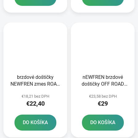
brzdové doštičky
nEWFREN brzdové
NEWFREN zmes ROAD
doštičky OFF ROAD
TOURING ORGANIC 2 ks
DIRT SINTERED 2 ks v
€18,21 bez DPH
€23,58 bez DPH
v balení
balení
€22,40
€29
DO KOŠÍKA
DO KOŠÍKA