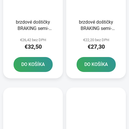
brzdové doštičky
brzdové doštičky
BRAKING semi-
BRAKING semi-
metalická zmes SM1 2
metalická zmes SM1 2
€26,42 bez DPH
€22,20 bez DPH
ks v balení
ks v balení
€32,50
€27,30
DO KOŠÍKA
DO KOŠÍKA