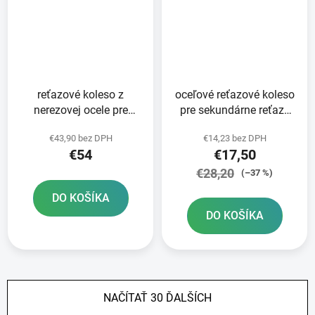
reťazové koleso z
oceľové reťazové koleso
nerezovej ocele pre
pre sekundárne reťaze
sekundárne reťaze typ
typ 520 SUNSTAR 50
€43,90 bez DPH
€14,23 bez DPH
520 SUNSTAR 50 zubov
zubov
€54
€17,50
€28,20
(–37 %)
DO KOŠÍKA
DO KOŠÍKA
NAČÍTAŤ 30 ĎALŠÍCH