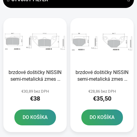
n
i
V
e
ý
p
p
r
i
o
s
d
p
u
r
k
brzdové doštičky NISSIN
brzdové doštičky NISSIN
o
t
semi-metalická zmes 2
semi-metalická zmes 2
d
o
ks v balení
ks v balení
u
v
€30,89 bez DPH
€28,86 bez DPH
k
€38
€35,50
t
o
DO KOŠÍKA
DO KOŠÍKA
v