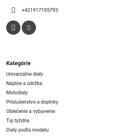
u
+421917195793
Kategórie
Univerzálne diely
Náplne a údržba
Motodiely
Príslušenstvo a doplnky
Oblečenie a vybavenie
Tip týždňa
Diely podľa modelu