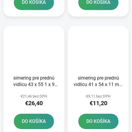
DO KOŠÍKA
DO KOŠÍKA
simering pre prednú
simering pre prednú
vidlicu 43 x 55 1 x 9
vidlicu 41 x 54 x 11 mm
5/10 mm KYB 43 mm
Showa 41 mm ATHENA
€21,46 bez DPH
€9,11 bez DPH
ATHENA sada na
sada na opravu 2
€26,40
€11,20
prestavbu 2 tlmičov
tlmičov
DO KOŠÍKA
DO KOŠÍKA