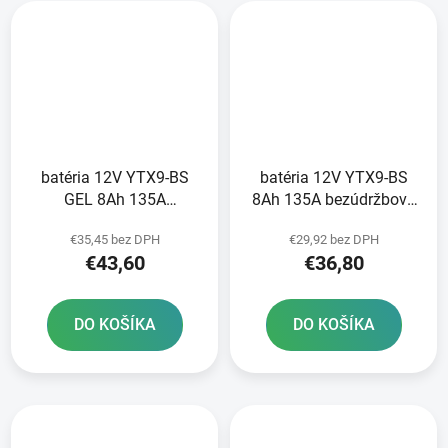
batéria 12V YTX9-BS
batéria 12V YTX9-BS
GEL 8Ah 135A
8Ah 135A bezúdržbová
bezúdržbová GEL
MF AGM 150x87x105
€35,45 bez DPH
€29,92 bez DPH
technológia 150x87x105
FULBAT vrátane balenia
€43,60
€36,80
FULBAT aktivovaná vo
elektrolytu
výrobe
DO KOŠÍKA
DO KOŠÍKA