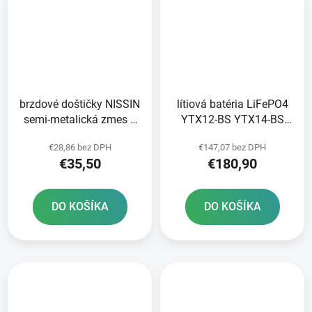
brzdové doštičky NISSIN
lítiová batéria LiFePO4
semi-metalická zmes 2
YTX12-BS YTX14-BS
ks v balení
YTZ12S-BS YTZ14S-BS
€28,86 bez DPH
€147,07 bez DPH
FULBAT 12V 8Ah 480A
€35,50
€180,90
hmotnosť 1 20 kg
150x87x93
DO KOŠÍKA
DO KOŠÍKA