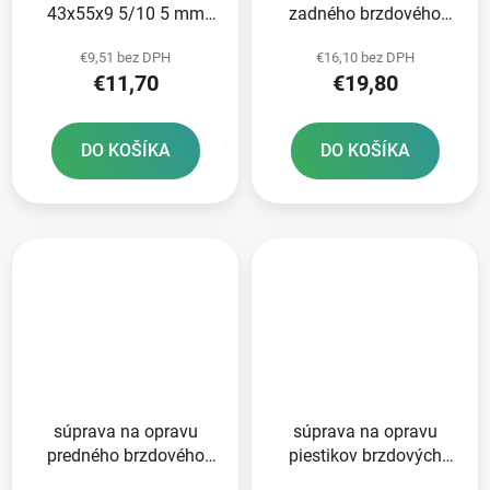
43x55x9 5/10 5 mm
zadného brzdového
Tourmax
valca Tourmax
€9,51 bez DPH
€16,10 bez DPH
€11,70
€19,80
DO KOŠÍKA
DO KOŠÍKA
súprava na opravu
súprava na opravu
predného brzdového
piestikov brzdových
valca Tourmax
strmeňov Tourmax