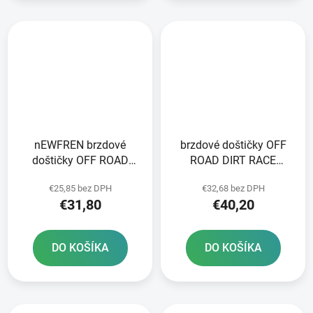
nEWFREN brzdové
brzdové doštičky OFF
doštičky OFF ROAD
ROAD DIRT RACE
DIRT SINTERED 2 ks v
SINTERED NEWFREN 2
€25,85 bez DPH
€32,68 bez DPH
balení
ks v balení
€31,80
€40,20
DO KOŠÍKA
DO KOŠÍKA