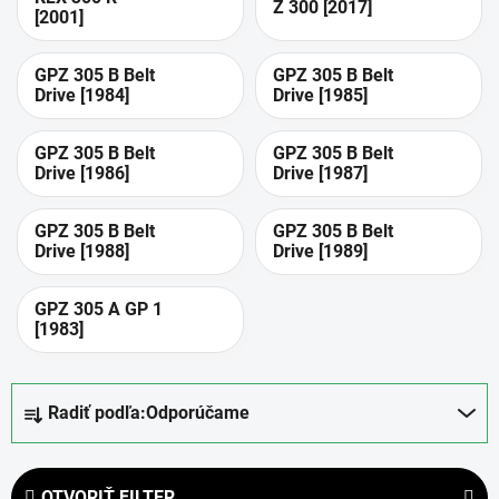
Z 300 [2017]
[2001]
GPZ 305 B Belt
GPZ 305 B Belt
Drive [1984]
Drive [1985]
GPZ 305 B Belt
GPZ 305 B Belt
Drive [1986]
Drive [1987]
GPZ 305 B Belt
GPZ 305 B Belt
Drive [1988]
Drive [1989]
GPZ 305 A GP 1
[1983]
R
Radiť podľa:
Odporúčame
a
d
e
OTVORIŤ FILTER