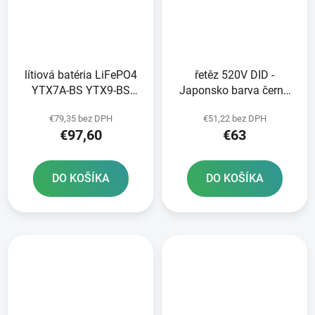
lítiová batéria LiFePO4
řetěz 520V DID -
YTX7A-BS YTX9-BS
Japonsko barva černá
YTZ10S-BS FULBAT 12V
110 článků vč spojky FJ
€79,35 bez DPH
€51,22 bez DPH
3Ah 180A hmotnosť 0
€97,60
€63
65 kg 150x87x93
DO KOŠÍKA
DO KOŠÍKA