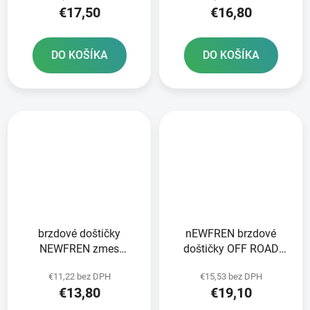
€17,50
€16,80
DO KOŠÍKA
DO KOŠÍKA
brzdové doštičky
nEWFREN brzdové
NEWFREN zmes
doštičky OFF ROAD
SCOOTER ELITE
DIRT ORGANIC 2 ks v
€11,22 bez DPH
€15,53 bez DPH
ORGANIC 2 ks v balení
balení
€13,80
€19,10