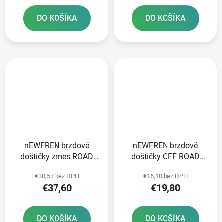
DO KOŠÍKA
DO KOŠÍKA
nEWFREN brzdové
nEWFREN brzdové
doštičky zmes ROAD
doštičky OFF ROAD
TOURING SINTERED 2
DIRT ORGANIC 2 ks v
€30,57 bez DPH
€16,10 bez DPH
ks v balení
balení
€37,60
€19,80
DO KOŠÍKA
DO KOŠÍKA