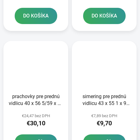
DO KOŠÍKA
DO KOŠÍKA
prachovky pre prednú
simering pre prednú
vidlicu 40 x 56 5/59 x 15
vidlicu 43 x 55 1 x 9
mm Showa 41 mm
5/10 mm ATHENA sada
€24,47 bez DPH
€7,89 bez DPH
ATHENA sada pre 2
na opravu 2 tlmičov
€30,10
€9,70
tlmiče