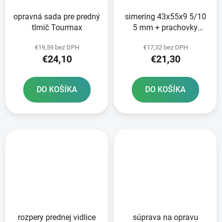
opravná sada pre predný
simering 43x55x9 5/10
tlmič Tourmax
5 mm + prachovky
43x55/59 7x4 6/14 mm
€19,59 bez DPH
€17,32 bez DPH
pre vidlice Tourmax
€24,10
€21,30
DO KOŠÍKA
DO KOŠÍKA
rozpery prednej vidlice
súprava na opravu