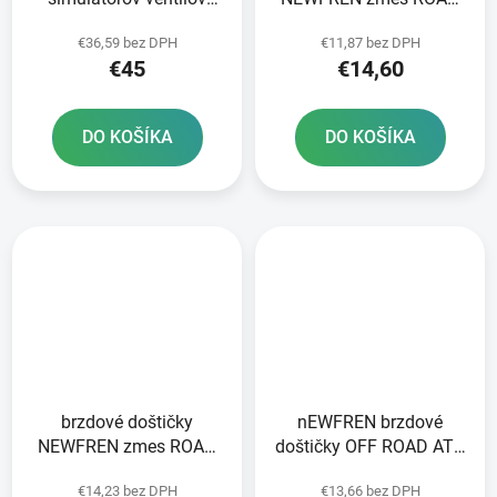
sania + výfuku; 10 ks
TOURING ORGANIC 2 ks
€36,59 bez DPH
€11,87 bez DPH
ATHENA
v balení
€45
€14,60
DO KOŠÍKA
DO KOŠÍKA
brzdové doštičky
nEWFREN brzdové
NEWFREN zmes ROAD
doštičky OFF ROAD ATV
TOURING ORGANIC 2 ks
ORGANIC 2 ks v balení
€14,23 bez DPH
€13,66 bez DPH
v balení