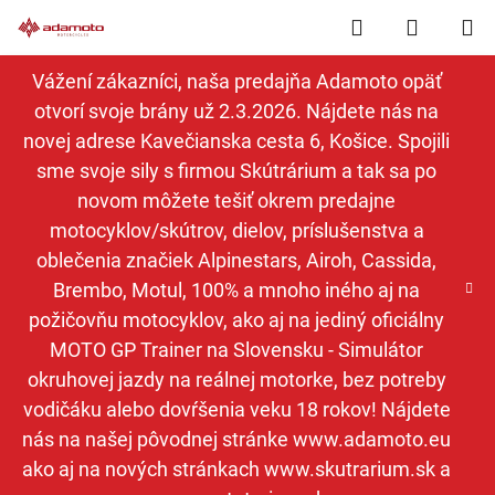
Prejsť
Hľadať
NÁKUP
na
obsah
KOŠÍK
Vážení zákazníci, naša predajňa Adamoto opäť
otvorí svoje brány už 2.3.2026. Nájdete nás na
novej adrese Kavečianska cesta 6, Košice. Spojili
sme svoje sily s firmou Skútrárium a tak sa po
novom môžete tešiť okrem predajne
motocyklov/skútrov, dielov, príslušenstva a
oblečenia značiek Alpinestars, Airoh, Cassida,
Brembo, Motul, 100% a mnoho iného aj na
požičovňu motocyklov, ako aj na jediný oficiálny
MOTO GP Trainer na Slovensku - Simulátor
okruhovej jazdy na reálnej motorke, bez potreby
vodičáku alebo dovŕšenia veku 18 rokov! Nájdete
nás na našej pôvodnej stránke www.adamoto.eu
ako aj na nových stránkach www.skutrarium.sk a