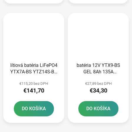
lítiová batéria LiFePO4
batéria 12V YTX9-BS
YTX7A-BS YTZ14S-BS
GEL 8Ah 135A
FULBAT 12V 5Ah 300A
bezúdržbová
€115,20 bez DPH
€27,89 bez DPH
hmotnosť 0 85 kg
technológia GEL
€141,70
€34,30
150x87x93
150x87x105 A-TECH
aktivovaná z výroby
DO KOŠÍKA
DO KOŠÍKA