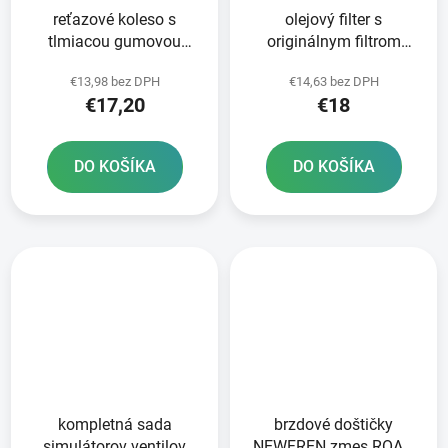
reťazové koleso s
olejový filter s
tlmiacou gumovou
originálnym filtrom
vrstvou pre sekundárne
HONDA
€13,98 bez DPH
€14,63 bez DPH
reťaze typ 520 JT 18
€17,20
€18
zubov
DO KOŠÍKA
DO KOŠÍKA
kompletná sada
brzdové doštičky
simulátorov ventilov
NEWFREN zmes ROAD