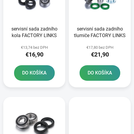
o
s
d
p
u
r
k
servisní sada zadního
servisní sada zadního
o
t
kola FACTORY LINKS
tlumiče FACTORY LINKS
d
o
u
v
€13,74 bez DPH
€17,80 bez DPH
k
€16,90
€21,90
t
o
DO KOŠÍKA
DO KOŠÍKA
v