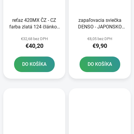
reťaz 420MX ČZ - CZ
zapaľovacia sviečka
farba zlatá 124 článkov
DENSO - JAPONSKO
vrátane rozpojovacej
W27ESR-V NICKEL
€32,68 bez DPH
€8,05 bez DPH
spojky CLIP
STANDARD
€40,20
€9,90
DO KOŠÍKA
DO KOŠÍKA