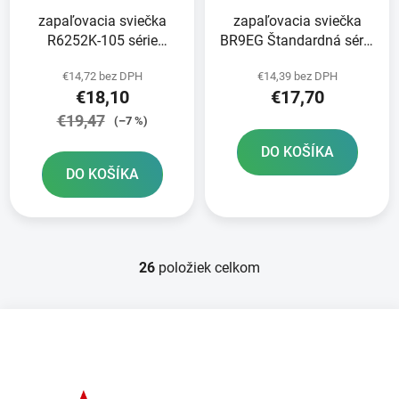
zapaľovacia sviečka
zapaľovacia sviečka
R6252K-105 série
BR9EG Štandardná séria
Racing NGK
NGK
€14,72 bez DPH
€14,39 bez DPH
€18,10
€17,70
€19,47
(–7 %)
DO KOŠÍKA
DO KOŠÍKA
26
položiek celkom
O
v
l
Z
á
á
d
p
a
ä
c