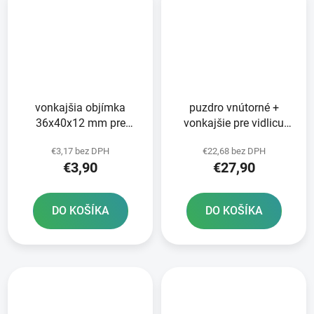
vonkajšia objímka
puzdro vnútorné +
36x40x12 mm pre
vonkajšie pre vidlicu
vidlicu KYB 36 mm
KYB 36 mm SKF 2 ks
€3,17 bez DPH
€22,68 bez DPH
INNTECK 1ks teflónový
€3,90
€27,90
povrch
DO KOŠÍKA
DO KOŠÍKA