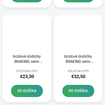
brzdové doštičky
brzdové doštičky
BRAKING semi-
BRAKING semi-
metalická zmes SM1 2
metalická zmes SM1 2
€18,94 bez DPH
€26,42 bez DPH
ks v balení
ks v balení
€23,30
€32,50
DO KOŠÍKA
DO KOŠÍKA