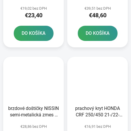
KAWASAKI RTECH
RTECH zelený pár
€19,02 bez DPH
€39,51 bez DPH
zelená
€23,40
€48,60
DO KOŠÍKA
DO KOŠÍKA
brzdové doštičky NISSIN
prachový kryt HONDA
semi-metalická zmes 2
CRF 250/450 21-/22-
ks v balení
DT-1
€28,86 bez DPH
€16,91 bez DPH