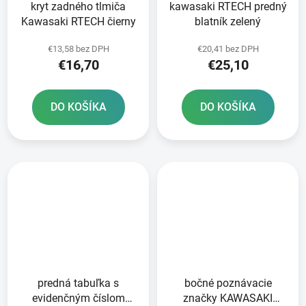
kryt zadného tlmiča
kawasaki RTECH predný
Kawasaki RTECH čierny
blatník zelený
€13,58 bez DPH
€20,41 bez DPH
€16,70
€25,10
DO KOŠÍKA
DO KOŠÍKA
predná tabuľka s
bočné poznávacie
evidenčným číslom
značky KAWASAKI