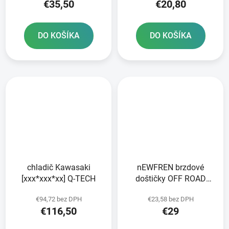
€35,50
€20,80
DO KOŠÍKA
DO KOŠÍKA
chladič Kawasaki
nEWFREN brzdové
[xxx*xxx*xx] Q-TECH
doštičky OFF ROAD
DIRT SINTERED 2 ks v
€94,72 bez DPH
€23,58 bez DPH
balení
€116,50
€29