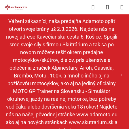
Prejsť
Hľadať
NÁKUP
na
obsah
KOŠÍK
Vážení zákazníci, naša predajňa Adamoto opäť
otvorí svoje brány už 2.3.2026. Nájdete nás na
novej adrese Kavečianska cesta 6, Košice. Spojili
sme svoje sily s firmou Skútrárium a tak sa po
novom môžete tešiť okrem predajne
motocyklov/skútrov, dielov, príslušenstva a
oblečenia značiek Alpinestars, Airoh, Cassida,
Brembo, Motul, 100% a mnoho iného aj na
požičovňu motocyklov, ako aj na jediný oficiálny
MOTO GP Trainer na Slovensku - Simulátor
okruhovej jazdy na reálnej motorke, bez potreby
vodičáku alebo dovŕšenia veku 18 rokov! Nájdete
nás na našej pôvodnej stránke www.adamoto.eu
ako aj na nových stránkach www.skutrarium.sk a