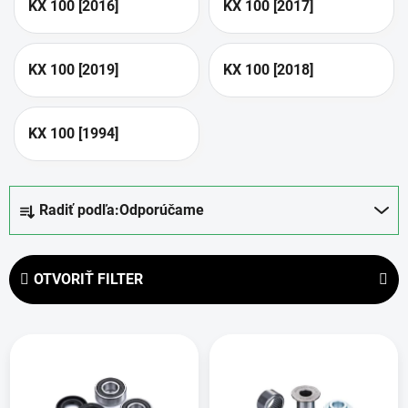
KX 100 [2016]
KX 100 [2017]
KX 100 [2019]
KX 100 [2018]
KX 100 [1994]
R
Radiť podľa:
Odporúčame
a
d
e
OTVORIŤ FILTER
n
i
V
e
ý
p
p
r
i