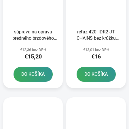
súprava na opravu
reťaz 420HDR2 JT
predného brzdového
CHAINS bez krúžku
valca Tourmax
farba čierna 124 článkov
€12,36 bez DPH
€13,01 bez DPH
vrátane rozpojovacej
€15,20
€16
spojky
DO KOŠÍKA
DO KOŠÍKA