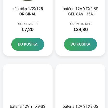
zástrčka 1/2X125
batéria 12V YTX9-BS
ORIGINÁL
GEL 8Ah 135A
bezúdržbová
€5,85 bez DPH
€27,89 bez DPH
technológia GEL
€7,20
€34,30
150x87x105 A-TECH
aktivovaná z výroby
DO KOŠÍKA
DO KOŠÍKA
batéria 12V YTX9-BS
batéria 12V YTX9-BS