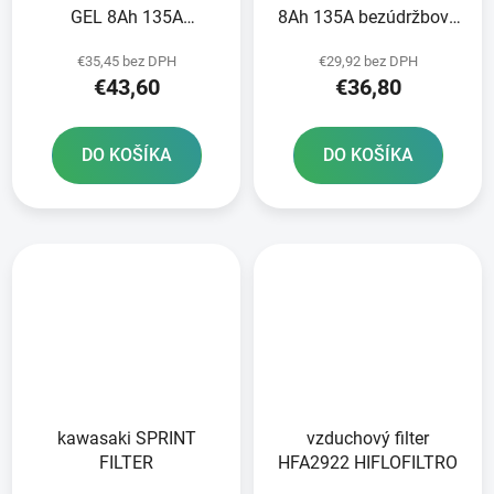
GEL 8Ah 135A
8Ah 135A bezúdržbová
bezúdržbová GEL
MF AGM 150x87x105
€35,45 bez DPH
€29,92 bez DPH
technológia 150x87x105
FULBAT vrátane balenia
€43,60
€36,80
FULBAT aktivovaná vo
elektrolytu
výrobe
DO KOŠÍKA
DO KOŠÍKA
kawasaki SPRINT
vzduchový filter
FILTER
HFA2922 HIFLOFILTRO