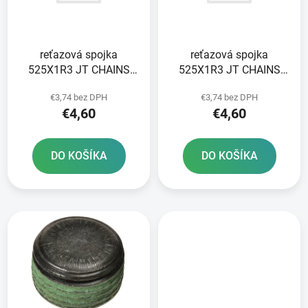
s
d
p
u
r
k
reťazová spojka
reťazová spojka
o
t
525X1R3 JT CHAINS
525X1R3 JT CHAINS
d
o
farba čierna typ SPRING
farba čierna typ nitu
u
v
€3,74 bez DPH
€3,74 bez DPH
RIVET
k
€4,60
€4,60
t
o
DO KOŠÍKA
DO KOŠÍKA
v