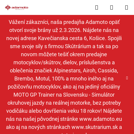
Prejsť
Hľadať
NÁKUP
na
obsah
KOŠÍK
Vážení zákazníci, naša predajňa Adamoto opäť
otvorí svoje brány už 2.3.2026. Nájdete nás na
novej adrese Kavečianska cesta 6, Košice. Spojili
sme svoje sily s firmou Skútrárium a tak sa po
novom môžete tešiť okrem predajne
motocyklov/skútrov, dielov, príslušenstva a
oblečenia značiek Alpinestars, Airoh, Cassida,
Brembo, Motul, 100% a mnoho iného aj na
požičovňu motocyklov, ako aj na jediný oficiálny
MOTO GP Trainer na Slovensku - Simulátor
okruhovej jazdy na reálnej motorke, bez potreby
vodičáku alebo dovŕšenia veku 18 rokov! Nájdete
nás na našej pôvodnej stránke www.adamoto.eu
ako aj na nových stránkach www.skutrarium.sk a