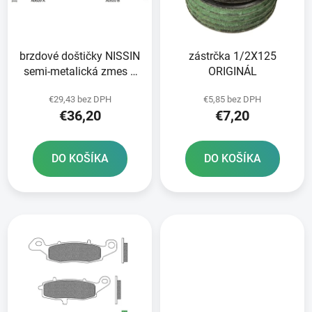
s
d
p
u
r
k
brzdové doštičky NISSIN
zástrčka 1/2X125
o
t
semi-metalická zmes 2
ORIGINÁL
d
o
ks v balení
u
v
€29,43 bez DPH
€5,85 bez DPH
k
€36,20
€7,20
t
o
DO KOŠÍKA
DO KOŠÍKA
v