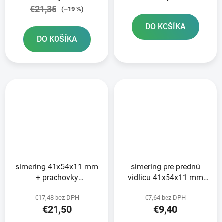
€21,35
(–19 %)
DO KOŠÍKA
DO KOŠÍKA
simering 41x54x11 mm
simering pre prednú
+ prachovky
vidlicu 41x54x11 mm
41x54/59x5 5/15 mm
Tourmax
€17,48 bez DPH
€7,64 bez DPH
pre vidlice Tourmax
€21,50
€9,40