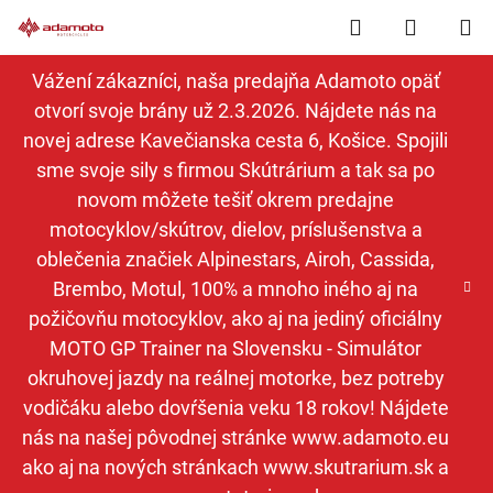
Prejsť
Hľadať
NÁKUP
na
obsah
KOŠÍK
Vážení zákazníci, naša predajňa Adamoto opäť
otvorí svoje brány už 2.3.2026. Nájdete nás na
novej adrese Kavečianska cesta 6, Košice. Spojili
sme svoje sily s firmou Skútrárium a tak sa po
novom môžete tešiť okrem predajne
motocyklov/skútrov, dielov, príslušenstva a
oblečenia značiek Alpinestars, Airoh, Cassida,
Brembo, Motul, 100% a mnoho iného aj na
požičovňu motocyklov, ako aj na jediný oficiálny
MOTO GP Trainer na Slovensku - Simulátor
okruhovej jazdy na reálnej motorke, bez potreby
vodičáku alebo dovŕšenia veku 18 rokov! Nájdete
nás na našej pôvodnej stránke www.adamoto.eu
ako aj na nových stránkach www.skutrarium.sk a