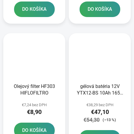
DO KOŠÍKA
DO KOŠÍKA
Olejový filter HF303
gélová batéria 12V
HIFLOFILTRO
YTX12-BS 10Ah 165A
BANNER Bike Bull GEL
€7,24 bez DPH
€38,29 bez DPH
150x87x130
€8,90
€47,10
€54,30
(–13 %)
DO KOŠÍKA