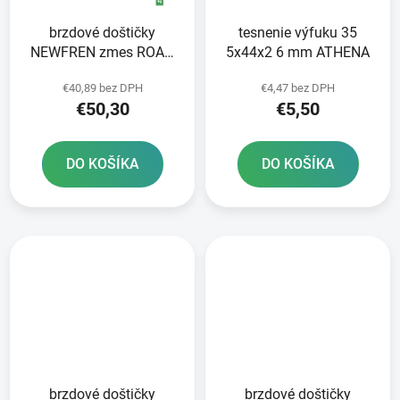
brzdové doštičky
tesnenie výfuku 35
NEWFREN zmes ROAD
5x44x2 6 mm ATHENA
TT PRO SINTERED 2 ks
€40,89 bez DPH
€4,47 bez DPH
v balení
€50,30
€5,50
DO KOŠÍKA
DO KOŠÍKA
brzdové doštičky
brzdové doštičky