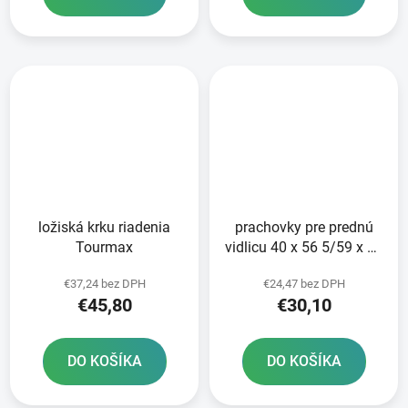
ložiská krku riadenia
prachovky pre prednú
Tourmax
vidlicu 40 x 56 5/59 x 15
mm Showa 41 mm
€37,24 bez DPH
€24,47 bez DPH
ATHENA sada pre 2
€45,80
€30,10
tlmiče
DO KOŠÍKA
DO KOŠÍKA