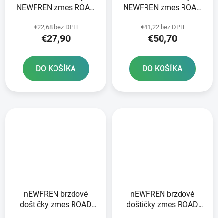
NEWFREN zmes ROAD
NEWFREN zmes ROAD
TOURING ORGANIC 2 ks
TT PRO SINTERED 2 ks
€22,68 bez DPH
€41,22 bez DPH
v balení
v balení
€27,90
€50,70
DO KOŠÍKA
DO KOŠÍKA
nEWFREN brzdové
nEWFREN brzdové
doštičky zmes ROAD
doštičky zmes ROAD
TOURING SINTERED 2
TOURING SINTERED 2