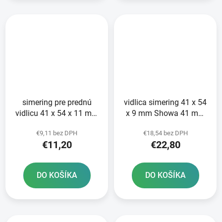
simering pre prednú
vidlica simering 41 x 54
vidlicu 41 x 54 x 11 mm
x 9 mm Showa 41 mm
Showa 41 mm ATHENA
SKF
€9,11 bez DPH
€18,54 bez DPH
sada na opravu 2
€11,20
€22,80
tlmičov
DO KOŠÍKA
DO KOŠÍKA