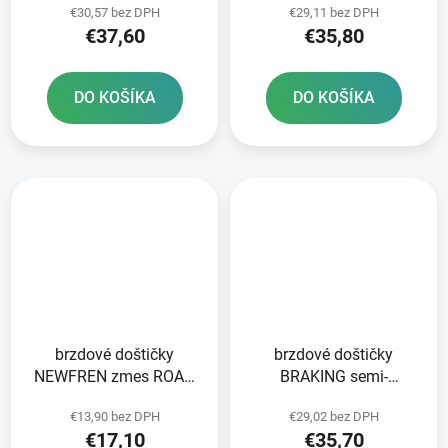
€30,57 bez DPH
€29,11 bez DPH
ks v balení
ks v balení
€37,60
€35,80
DO KOŠÍKA
DO KOŠÍKA
brzdové doštičky
brzdové doštičky
NEWFREN zmes ROAD
BRAKING semi-
TOURING ORGANIC 2 ks
metalická zmes SM1 2
€13,90 bez DPH
€29,02 bez DPH
v balení
ks v balení
€17,10
€35,70