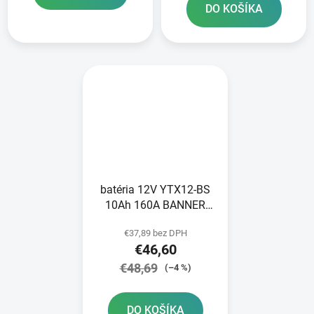
DO KOŠÍKA
batéria 12V YTX12-BS
10Ah 160A BANNER
Bike Bull AGM
€37,89 bez DPH
150x87x131
€46,60
€48,69
(–4 %)
DO KOŠÍKA