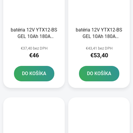
batéria 12V YTX12-BS
batéria 12V YTX12-BS
GEL 10Ah 180A
GEL 10Ah 180A
bezúdržbová GEL
bezúdržbová GEL
€37,40 bez DPH
€43,41 bez DPH
technológia 150x87x130
technológia 150x87x130
€46
€53,40
A-TECH aktivovaná z
FULBAT aktivovaná vo
výroby
výrobe
DO KOŠÍKA
DO KOŠÍKA