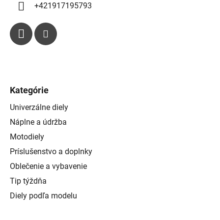
p
+421917195793
i
s
u
Kategórie
Univerzálne diely
Náplne a údržba
Motodiely
Príslušenstvo a doplnky
Oblečenie a vybavenie
Tip týždňa
Diely podľa modelu