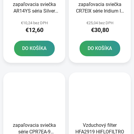
zapaľovacia sviečka
zapaľovacia sviečka
AR14YS séria Silver
CR7EIX série Iridium IX
Racing BRISK - Česká
NGK
€10,24 bez DPH
€25,04 bez DPH
republika
€12,60
€30,80
DO KOŠÍKA
DO KOŠÍKA
zapaľovacia sviečka
Vzduchový filter
série CPR7EA-9
HFA2919 HIFLOFILTRO