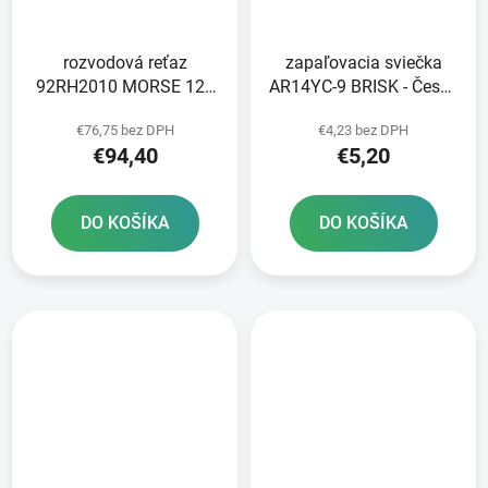
rozvodová reťaz
zapaľovacia sviečka
92RH2010 MORSE 124
AR14YC-9 BRISK - Česká
článkov vrátane spojky
republika
€76,75 bez DPH
€4,23 bez DPH
€94,40
€5,20
DO KOŠÍKA
DO KOŠÍKA