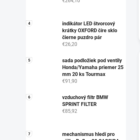
€264,10
indikátor LED štvorcový
krátky OXFORD číre sklo
čierne puzdro pár
€26,20
sada podložiek pod ventily
Honda/Yamaha priemer 25
mm 20 ks Tourmax
€91,90
vzduchový filtr BMW
SPRINT FILTER
€85,92
mechanismus hledí pro