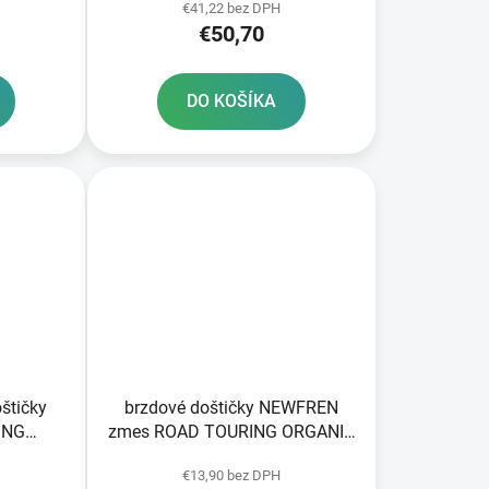
€41,22 bez DPH
€50,70
DO KOŠÍKA
štičky
brzdové doštičky NEWFREN
ING
zmes ROAD TOURING ORGANIC
lení
2 ks v balení
€13,90 bez DPH