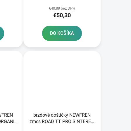
2 ks v balení
€40,89 bez DPH
€50,30
DO KOŠÍKA
EWFREN
brzdové doštičky NEWFREN
ORGANIC
zmes ROAD TT PRO SINTERED
2 ks v balení