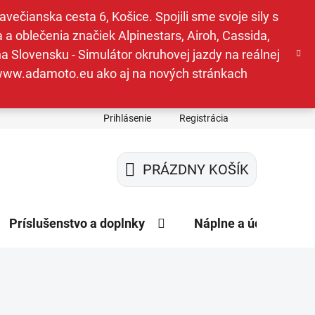
ečianska cesta 6, Košice. Spojili sme svoje sily s
a oblečenia značiek Alpinestars, Airoh, Cassida,
a Slovensku - Simulátor okruhovej jazdy na reálnej
e www.adamoto.eu ako aj na nových stránkach
Prihlásenie
Registrácia
PRÁZDNY KOŠÍK
NÁKUPNÝ
KOŠÍK
Príslušenstvo a doplnky
Náplne a údržba