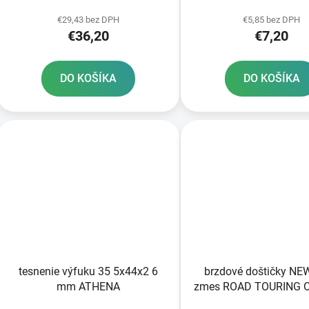
k
t
€29,43 bez DPH
€5,85 bez DPH
€36,20
€7,20
o
v
DO KOŠÍKA
DO KOŠÍKA
tesnenie výfuku 35 5x44x2 6
brzdové doštičky N
mm ATHENA
zmes ROAD TOURING 
2 ks v balení