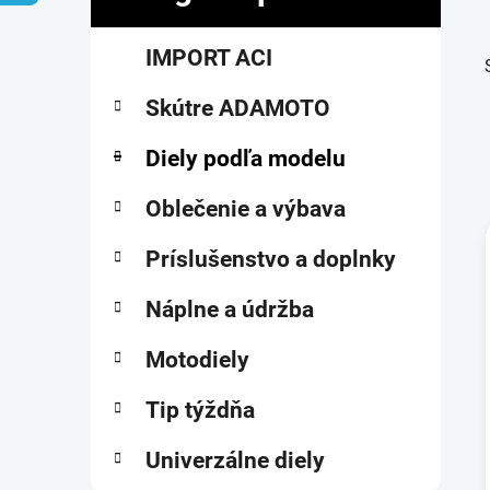
č
K
Preskočiť
n
IMPORT ACI
a
kategórie
ý
t
p
Skútre ADAMOTO
e
a
g
ó
Diely podľa modelu
n
r
e
i
Oblečenie a výbava
l
e
Príslušenstvo a doplnky
i
Náplne a údržba
Motodiely
Tip týždňa
Univerzálne diely