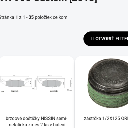
Stránka
1
z
1
-
35
položiek celkom
OTVORIŤ FILTE
V
ý
p
s
p
r
o
d
brzdové doštičky NISSIN semi-
zástrčka 1/2X125 OR
u
metalická zmes 2 ks v balení