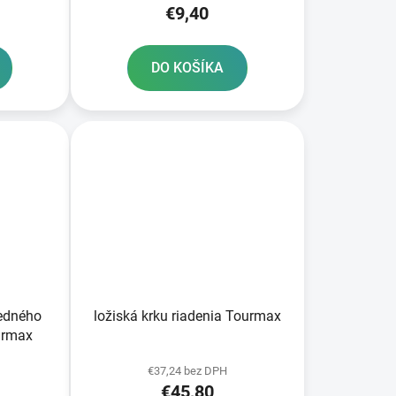
€9,40
DO KOŠÍKA
redného
ložiská krku riadenia Tourmax
urmax
€37,24 bez DPH
€45,80