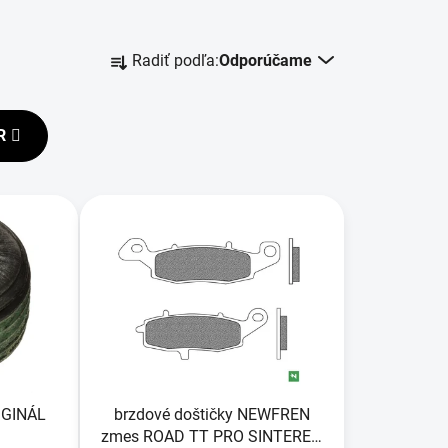
R
Radiť podľa:
Odporúčame
a
d
e
R
n
i
e
p
r
o
d
u
k
t
o
IGINÁL
brzdové doštičky NEWFREN
v
zmes ROAD TT PRO SINTERED