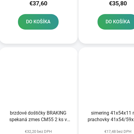
€37,60
€35,80
DO KOŠÍKA
DO KOŠÍKA
brzdové doštičky BRAKING
simering 41x54x11
spekaná zmes CM55 2 ks v
prachovky 41x54/59x
balení
mm pre vidlice To
€32,20 bez DPH
€17,48 bez DPH