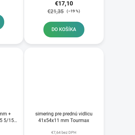
€17,10
€21,35
(–19 %)
DO KOŠÍKA
 mm +
simering pre prednú vidlicu
5 5/15
41x54x11 mm Tourmax
urmax
€7,64 bez DPH