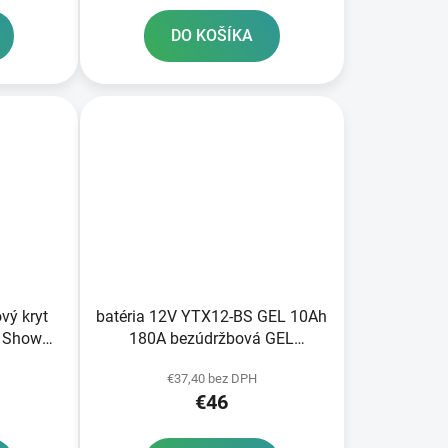
DO KOŠÍKA
vý kryt
batéria 12V YTX12-BS GEL 10Ah
m Showa
180A bezúdržbová GEL
technológia 150x87x130 A-
€37,40 bez DPH
TECH aktivovaná z výroby
€46