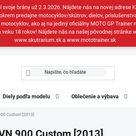
svoje brány už 2.3.2026. Nájdete nás na novej adrese Kav
krem predajne motocyklov/skútrov, dielov, príslušenstva 
otocyklov, ako aj na jediný oficiálny MOTO GP Trainer n
a veku 18 rokov! Nájdete nás na našej pôvodnej stránk
www.skutrarium.sk a www.mototrainer.sk
Diely podľa modelu
Oblečenie a výbava
900 Custom [2013]
VN 900 Custom [2013]