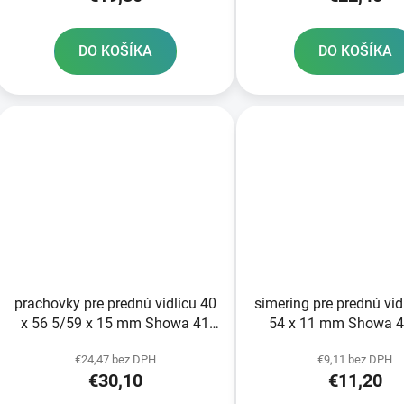
DO KOŠÍKA
DO KOŠÍKA
prachovky pre prednú vidlicu 40
simering pre prednú vid
x 56 5/59 x 15 mm Showa 41
54 x 11 mm Showa 
mm ATHENA sada pre 2 tlmiče
ATHENA sada na opr
€24,47 bez DPH
€9,11 bez DPH
tlmičov
€30,10
€11,20