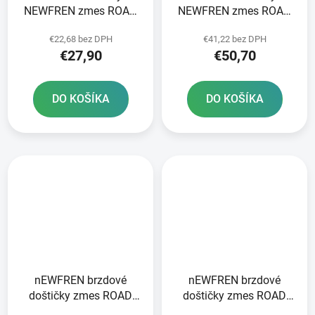
NEWFREN zmes ROAD
NEWFREN zmes ROAD
TOURING ORGANIC 2 ks
TT PRO SINTERED 2 ks
€22,68 bez DPH
€41,22 bez DPH
v balení
v balení
€27,90
€50,70
DO KOŠÍKA
DO KOŠÍKA
nEWFREN brzdové
nEWFREN brzdové
doštičky zmes ROAD
doštičky zmes ROAD
TOURING SINTERED 2
TOURING SINTERED 2