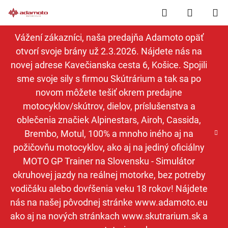
Prejsť
Hľadať
NÁKUP
na
obsah
KOŠÍK
Vážení zákazníci, naša predajňa Adamoto opäť
otvorí svoje brány už 2.3.2026. Nájdete nás na
novej adrese Kavečianska cesta 6, Košice. Spojili
sme svoje sily s firmou Skútrárium a tak sa po
novom môžete tešiť okrem predajne
motocyklov/skútrov, dielov, príslušenstva a
oblečenia značiek Alpinestars, Airoh, Cassida,
Brembo, Motul, 100% a mnoho iného aj na
požičovňu motocyklov, ako aj na jediný oficiálny
MOTO GP Trainer na Slovensku - Simulátor
okruhovej jazdy na reálnej motorke, bez potreby
vodičáku alebo dovŕšenia veku 18 rokov! Nájdete
nás na našej pôvodnej stránke www.adamoto.eu
ako aj na nových stránkach www.skutrarium.sk a