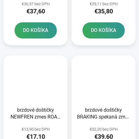
€30,57 bez DPH
€29,11 bez DPH
ks v balení
ks v balení
€37,60
€35,80
DO KOŠÍKA
DO KOŠÍKA
brzdové doštičky
brzdové doštičky
NEWFREN zmes ROAD
BRAKING spekaná zmes
TOURING ORGANIC 2 ks
CM55 2 ks v balení
€13,90 bez DPH
€32,20 bez DPH
v balení
€17,10
€39,60