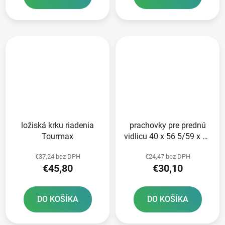
ložiská krku riadenia
prachovky pre prednú
Tourmax
vidlicu 40 x 56 5/59 x 15
mm Showa 41 mm
€37,24 bez DPH
€24,47 bez DPH
ATHENA sada pre 2
€45,80
€30,10
tlmiče
DO KOŠÍKA
DO KOŠÍKA