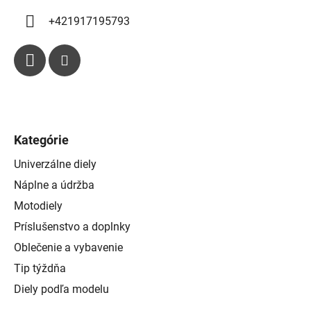
ý
p
+421917195793
i
s
u
Kategórie
Univerzálne diely
Náplne a údržba
Motodiely
Príslušenstvo a doplnky
Oblečenie a vybavenie
Tip týždňa
Diely podľa modelu