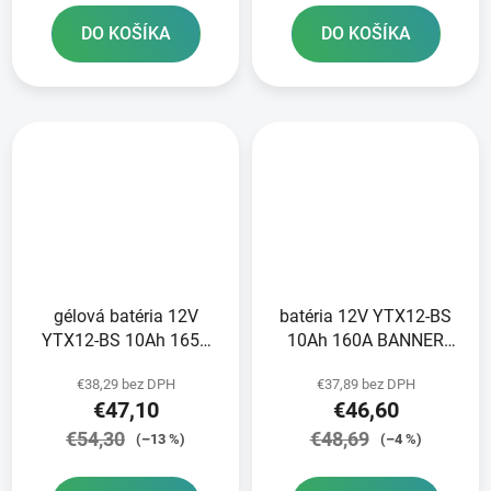
DO KOŠÍKA
DO KOŠÍKA
gélová batéria 12V
batéria 12V YTX12-BS
YTX12-BS 10Ah 165A
10Ah 160A BANNER
BANNER Bike Bull GEL
Bike Bull AGM
€38,29 bez DPH
€37,89 bez DPH
150x87x130
150x87x131
€47,10
€46,60
€54,30
€48,69
(–13 %)
(–4 %)