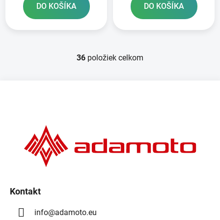
DO KOŠÍKA
DO KOŠÍKA
36
položiek celkom
O
v
l
Z
á
á
d
p
a
ä
c
t
i
e
i
p
e
r
v
k
Kontakt
y
info
@
adamoto.eu
v