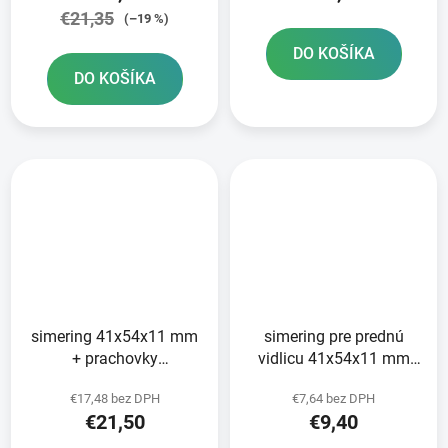
€21,35
(–19 %)
DO KOŠÍKA
DO KOŠÍKA
simering 41x54x11 mm
simering pre prednú
+ prachovky
vidlicu 41x54x11 mm
41x54/59x5 5/15 mm
Tourmax
€17,48 bez DPH
€7,64 bez DPH
pre vidlice Tourmax
€21,50
€9,40