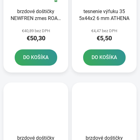
brzdové doštičky
tesnenie výfuku 35
NEWFREN zmes ROAD
5x44x2 6 mm ATHENA
TT PRO SINTERED 2 ks
€40,89 bez DPH
€4,47 bez DPH
v balení
€50,30
€5,50
DO KOŠÍKA
DO KOŠÍKA
brzdové doštičky
brzdové doštičky