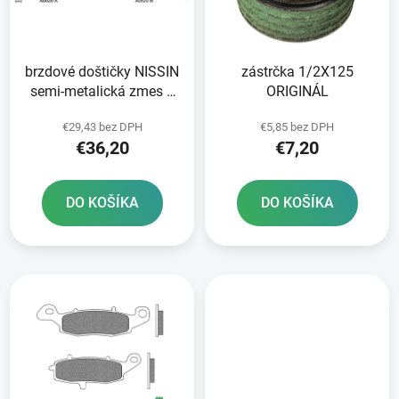
s
d
p
u
r
k
brzdové doštičky NISSIN
zástrčka 1/2X125
o
t
semi-metalická zmes 2
ORIGINÁL
d
o
ks v balení
u
v
€29,43 bez DPH
€5,85 bez DPH
k
€36,20
€7,20
t
o
DO KOŠÍKA
DO KOŠÍKA
v