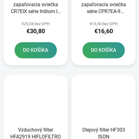
zapaľovacia sviečka
zapaľovacia sviečka
CR7EIX série Iridium IX
série CPR7EA-9
NGK
Standard NGK
€25,04 bez DPH
€13,50 bez DPH
€30,80
€16,60
DO KOŠÍKA
DO KOŠÍKA
Vzduchový filter
Olejový filter HF303
HFA2919 HIFLOFILTRO
ISON