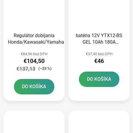
Regulátor dobíjania
batéria 12V YTX12-BS
Honda/Kawasaki/Yamaha
GEL 10Ah 180A
bezúdržbová GEL
€84,96 bez DPH
€37,40 bez DPH
technológia 150x87x130
€104,50
€46
A-TECH aktivovaná z
výroby
€137,13
(–23 %)
DO KOŠÍKA
DO KOŠÍKA