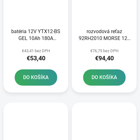
batéria 12V YTX12-BS
rozvodová reťaz
GEL 10Ah 180A
92RH2010 MORSE 124
bezúdržbová GEL
článkov vrátane spojky
€43,41 bez DPH
€76,75 bez DPH
technológia 150x87x130
€53,40
€94,40
FULBAT aktivovaná vo
výrobe
DO KOŠÍKA
DO KOŠÍKA