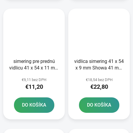
simering pre prednú
vidlica simering 41 x 54
vidlicu 41 x 54 x 11 mm
x 9 mm Showa 41 mm
Showa 41 mm ATHENA
SKF
€9,11 bez DPH
€18,54 bez DPH
sada na opravu 2
€11,20
€22,80
tlmičov
DO KOŠÍKA
DO KOŠÍKA