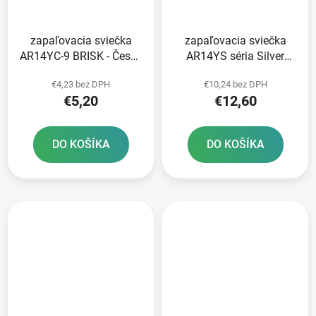
zapaľovacia sviečka
zapaľovacia sviečka
AR14YC-9 BRISK - Česká
AR14YS séria Silver
republika
Racing BRISK - Česká
€4,23 bez DPH
€10,24 bez DPH
republika
€5,20
€12,60
DO KOŠÍKA
DO KOŠÍKA