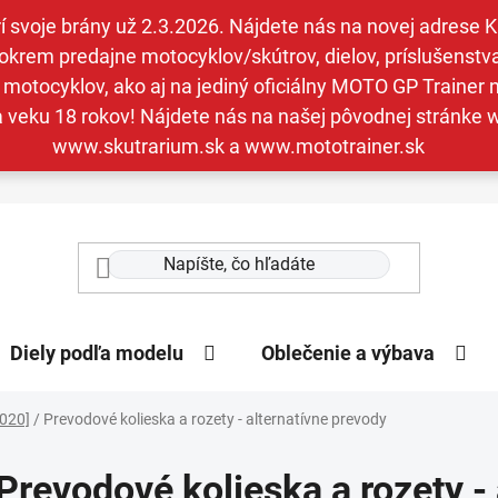
svoje brány už 2.3.2026. Nájdete nás na novej adrese Kav
krem predajne motocyklov/skútrov, dielov, príslušenstva 
otocyklov, ako aj na jediný oficiálny MOTO GP Trainer n
a veku 18 rokov! Nájdete nás na našej pôvodnej stránk
www.skutrarium.sk a www.mototrainer.sk
Diely podľa modelu
Oblečenie a výbava
2020]
/
Prevodové kolieska a rozety - alternatívne prevody
Prevodové kolieska a rozety -