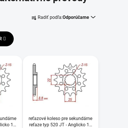
R
Radiť podľa:
Odporúčame
a
d
e
R
n
i
e
p
r
o
d
u
k
t
o
kundárne
reťazové koleso pre sekundárne
v
licko 13
reťaze typ 520 JT - Anglicko 12