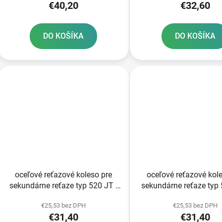
€40,20
€32,60
DO KOŠÍKA
DO KOŠÍKA
oceľové reťazové koleso pre
oceľové reťazové kol
sekundárne reťaze typ 520 JT -
sekundárne reťaze typ 
Anglicko 50 zubov
Anglicko 49 zub
€25,53 bez DPH
€25,53 bez DPH
€31,40
€31,40