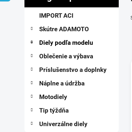
č
K
Preskočiť
n
IMPORT ACI
a
kategórie
ý
t
p
Skútre ADAMOTO
e
a
g
ó
Diely podľa modelu
n
r
e
i
Oblečenie a výbava
l
e
Príslušenstvo a doplnky
i
Náplne a údržba
Motodiely
Tip týždňa
Univerzálne diely