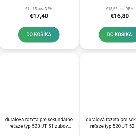
k
zubov
zubov
t
€14,15 bez DPH
€13,66 bez DPH
€17,40
€16,80
o
v
DO KOŠÍKA
DO KOŠÍKA
duralová rozeta pre sekundárne
duralová rozeta pre se
reťaze typ 520 JT 51 zubov
reťaze typ 520 JT 52
čierna
čierna