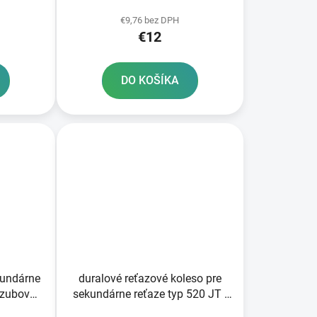
zubov
€9,76 bez DPH
€12
DO KOŠÍKA
kundárne
duralové reťazové koleso pre
 zubov
sekundárne reťaze typ 520 JT -
Anglicko 50 zubov