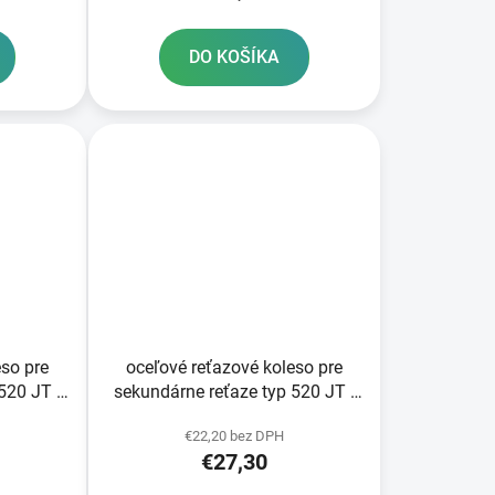
DO KOŠÍKA
eso pre
oceľové reťazové koleso pre
520 JT -
sekundárne reťaze typ 520 JT -
ov
Anglicko 40 zubov
€22,20 bez DPH
€27,30