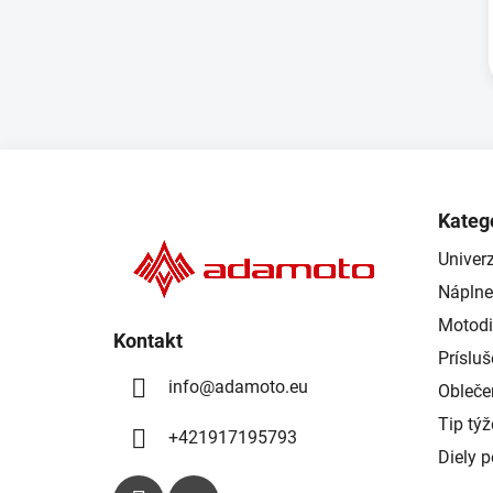
Z
á
Kateg
p
Univerz
ä
Náplne
t
i
Motodi
Kontakt
e
Príslu
info
@
adamoto.eu
Obleče
Tip tý
+421917195793
Diely 