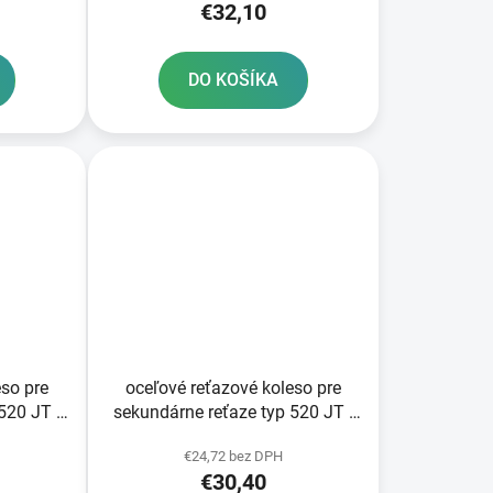
€32,10
DO KOŠÍKA
eso pre
oceľové reťazové koleso pre
520 JT -
sekundárne reťaze typ 520 JT -
ov
Anglicko 48 zubov
€24,72 bez DPH
€30,40