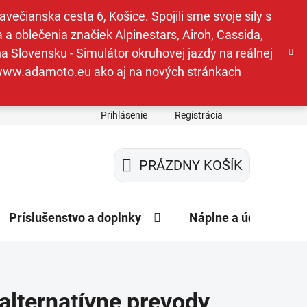
ečianska cesta 6, Košice. Spojili sme svoje sily s
a oblečenia značiek Alpinestars, Airoh, Cassida,
a Slovensku - Simulátor okruhovej jazdy na reálnej
e www.adamoto.eu ako aj na nových stránkach
Prihlásenie
Registrácia
PRÁZDNY KOŠÍK
NÁKUPNÝ
KOŠÍK
Príslušenstvo a doplnky
Náplne a údržba
 alternatívne prevody