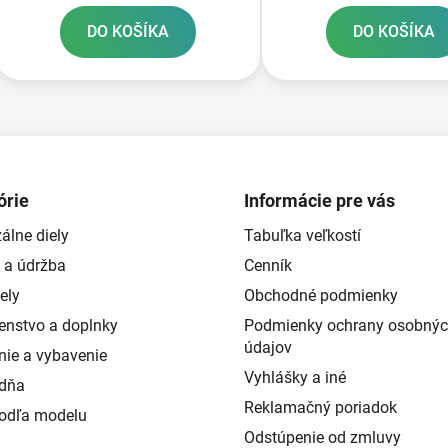
DO KOŠÍKA
DO KOŠÍKA
O
v
l
á
d
órie
Informácie pre vás
a
álne diely
Tabuľka veľkostí
c
i
 a údržba
Cenník
e
ely
Obchodné podmienky
p
šenstvo a doplnky
Podmienky ochrany osobný
r
údajov
v
nie a vybavenie
k
Vyhlášky a iné
ždňa
y
Reklamačný poriadok
podľa modelu
v
Odstúpenie od zmluvy
ý