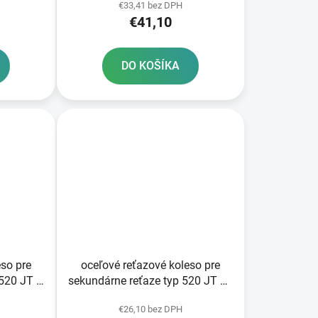
€33,41 bez DPH
€41,10
DO KOŠÍKA
eso pre
oceľové reťazové koleso pre
520 JT -
sekundárne reťaze typ 520 JT 51
ov
zubov
€26,10 bez DPH