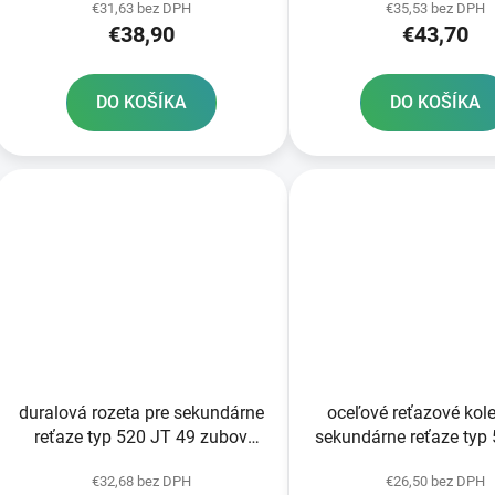
€31,63 bez DPH
€35,53 bez DPH
€38,90
€43,70
DO KOŠÍKA
DO KOŠÍKA
duralová rozeta pre sekundárne
oceľové reťazové kol
reťaze typ 520 JT 49 zubov
sekundárne reťaze typ 
čierna
Anglicko 52 zub
€32,68 bez DPH
€26,50 bez DPH