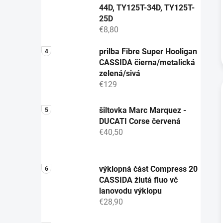
44D, TY125T-34D, TY125T-
25D
€8,80
prilba Fibre Super Hooligan
CASSIDA čierna/metalická
zelená/sivá
€129
šiltovka Marc Marquez -
DUCATI Corse červená
€40,50
výklopná část Compress 20
CASSIDA žlutá fluo vč
lanovodu výklopu
€28,90