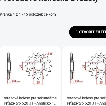
Stránka
1
z
1
-
15
položiek celkom
OTVORIŤ FILTE
V
ý
p
s
p
r
o
d
reťazové koleso pre sekundárne
reťazové koleso pre se
u
reťaze typ 520 JT - Anglicko 14
reťaze typ 520 JT - Ang