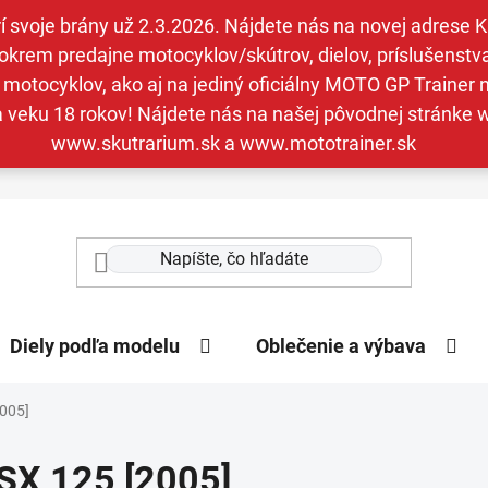
svoje brány už 2.3.2026. Nájdete nás na novej adrese Kav
krem predajne motocyklov/skútrov, dielov, príslušenstva 
otocyklov, ako aj na jediný oficiálny MOTO GP Trainer n
a veku 18 rokov! Nájdete nás na našej pôvodnej stránk
www.skutrarium.sk a www.mototrainer.sk
Diely podľa modelu
Oblečenie a výbava
2005]
SX 125 [2005]