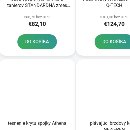
tanierov STANDARDNÁ zmes
Q-TECH
NEWFREN 7+6 ks
€66,75 bez DPH
€101,38 bez DPH
€82,10
€124,70
DO KOŠÍKA
DO KOŠÍKA
tesnenie krytu spojky Athena
plávajúci brzdový 
NEWFREN