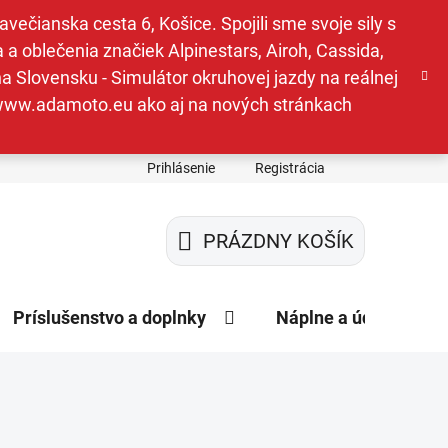
ečianska cesta 6, Košice. Spojili sme svoje sily s
a oblečenia značiek Alpinestars, Airoh, Cassida,
a Slovensku - Simulátor okruhovej jazdy na reálnej
e www.adamoto.eu ako aj na nových stránkach
Prihlásenie
Registrácia
PRÁZDNY KOŠÍK
NÁKUPNÝ
KOŠÍK
Príslušenstvo a doplnky
Náplne a údržba