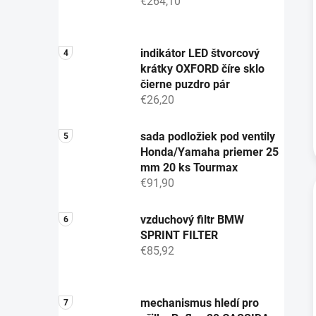
€264,10
indikátor LED štvorcový
krátky OXFORD číre sklo
čierne puzdro pár
€26,20
sada podložiek pod ventily
Honda/Yamaha priemer 25
mm 20 ks Tourmax
€91,90
vzduchový filtr BMW
SPRINT FILTER
€85,92
mechanismus hledí pro