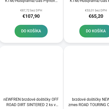
KTM/Husqvarna/Gas Plynové
KTM/Husqvarna/Gas 
predné brzdy
zadná JT
€87,72 bez DPH
€53,01 bez DPH
€107,90
€65,20
DO KOŠÍKA
DO KOŠÍKA
nEWFREN brzdové doštičky OFF
brzdové doštičky N
ROAD DIRT SINTERED 2 ks v
zmes ROAD TOURING 