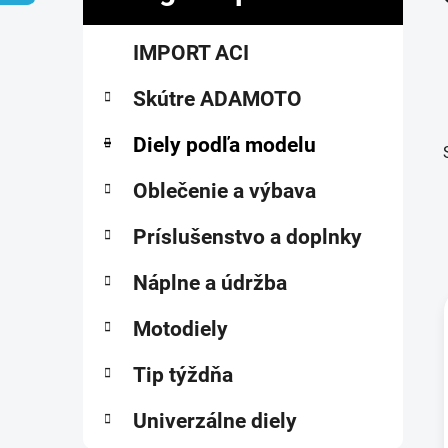
č
K
Preskočiť
n
IMPORT ACI
a
kategórie
ý
t
p
Skútre ADAMOTO
e
a
g
ó
Diely podľa modelu
n
r
e
i
Oblečenie a výbava
l
e
Príslušenstvo a doplnky
Náplne a údržba
Motodiely
i
Tip týždňa
Univerzálne diely