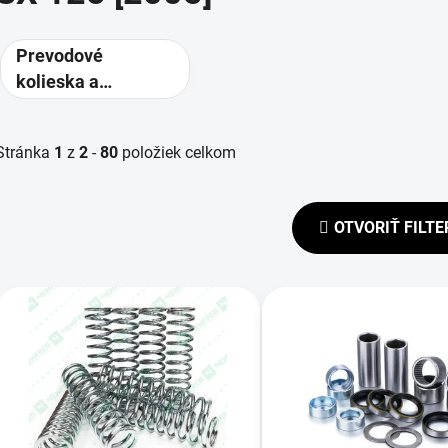
Prevodové
kolieska a
rozety -
alternatívne
Stránka
1
z
2
-
80
položiek celkom
prevody
OTVORIŤ FILTE
V
ý
p
s
p
r