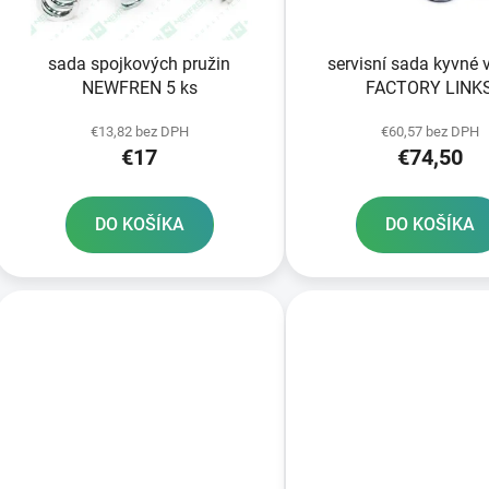
o
d
sada spojkových pružin
servisní sada kyvné v
u
NEWFREN 5 ks
FACTORY LINK
k
t
€13,82 bez DPH
€60,57 bez DPH
€17
€74,50
o
v
DO KOŠÍKA
DO KOŠÍKA