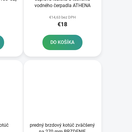
vodného čerpadla ATHENA
€14,63 bez DPH
€18
DO KOŠÍKA
kotúč
predný brzdový kotúč zväčšený
na 270 mm BRZDENIE