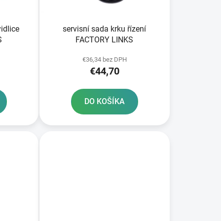
k
t
o
idlice
servisní sada krku řízení
v
S
FACTORY LINKS
€36,34 bez DPH
€44,70
DO KOŠÍKA