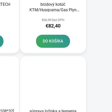
 RTECH
brzdový kotúč
KTM/Husqvarna/Gas Plyn
zadný NEWFREN
€66,99 bez DPH
€82,40
DO KOŠÍKA
*108*32]
súprava ložiska a tesnenia