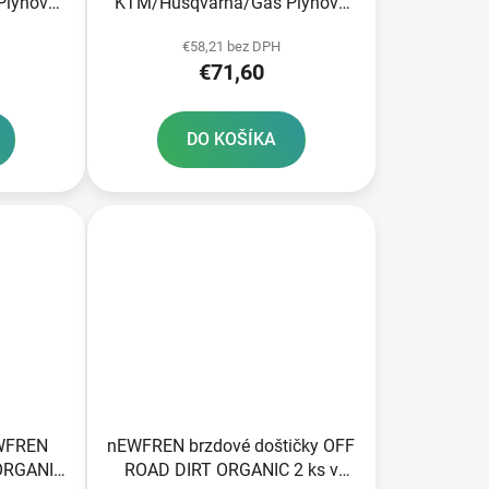
Plynová
KTM/Husqvarna/Gas Plynová
predná JT
€58,21 bez DPH
€71,60
DO KOŠÍKA
EWFREN
nEWFREN brzdové doštičky OFF
ORGANIC
ROAD DIRT ORGANIC 2 ks v