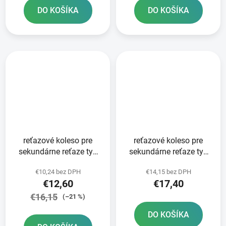
DO KOŠÍKA
DO KOŠÍKA
reťazové koleso pre
reťazové koleso pre
sekundárne reťaze typ
sekundárne reťaze typ
520 SUNSTAR 14 zubov
520 JT - Anglicko 14
€10,24 bez DPH
€14,15 bez DPH
zubov
€12,60
€17,40
€16,15
(–21 %)
DO KOŠÍKA