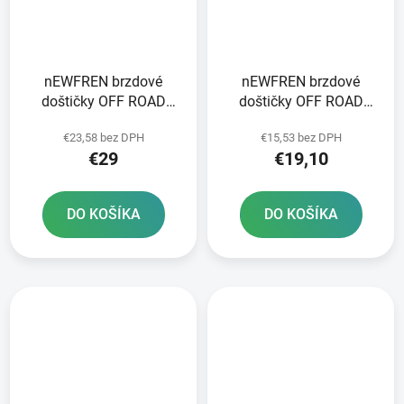
nEWFREN brzdové
nEWFREN brzdové
doštičky OFF ROAD
doštičky OFF ROAD
DIRT SINTERED 2 ks v
DIRT ORGANIC 2 ks v
€23,58 bez DPH
€15,53 bez DPH
balení
balení
€29
€19,10
DO KOŠÍKA
DO KOŠÍKA