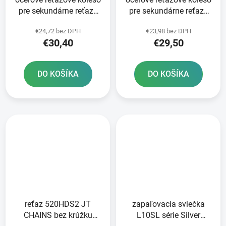
pre sekundárne reťaze
pre sekundárne reťaze
typ 520 JT - Anglicko 48
typ 520 JT - Anglicko 45
€24,72 bez DPH
€23,98 bez DPH
zubov
zubov
€30,40
€29,50
DO KOŠÍKA
DO KOŠÍKA
reťaz 520HDS2 JT
zapaľovacia sviečka
CHAINS bez krúžku
L10SL série Silver