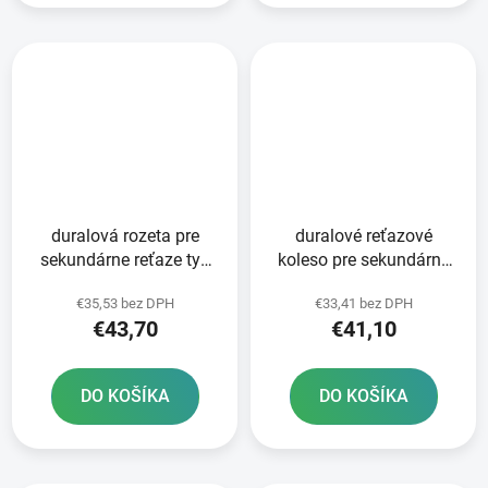
duralová rozeta pre
duralové reťazové
sekundárne reťaze typ
koleso pre sekundárne
520 JT 52 zubov čierna
reťaze typ 520 JT -
€35,53 bez DPH
€33,41 bez DPH
Anglicko 50 zubov
€43,70
€41,10
DO KOŠÍKA
DO KOŠÍKA