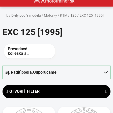
www.mototrainer.sk
Domov
/
Diely podľa modelu
/
Motorky
/
KTM
/
125
/
EXC 125 [1995]
EXC 125 [1995]
Prevodové
kolieska a
rozety -
alternatívne
prevody
R
Radiť podľa:
Odporúčame
a
d
e
OTVORIŤ FILTER
n
i
V
e