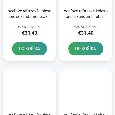
oceľové reťazové koleso
oceľové reťazové koleso
pre sekundárne reťaze
pre sekundárne reťaze
typ 520 JT - Anglicko 50
typ 520 JT - Anglicko 49
€25,53 bez DPH
€25,53 bez DPH
zubov
zubov
€31,40
€31,40
DO KOŠÍKA
DO KOŠÍKA
oceľové reťazové koleso
oceľové reťazové koleso