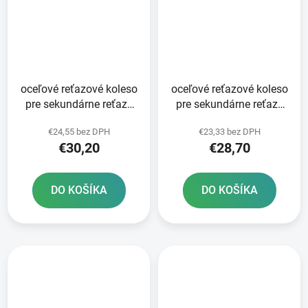
oceľové reťazové koleso
oceľové reťazové koleso
pre sekundárne reťaze
pre sekundárne reťaze
typ 520 SUNSTAR 50
typ 520 SUNSTAR 48
€24,55 bez DPH
€23,33 bez DPH
zubov
zubov
€30,20
€28,70
DO KOŠÍKA
DO KOŠÍKA