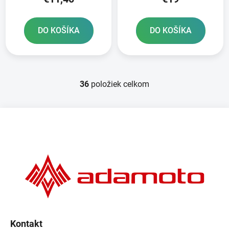
DO KOŠÍKA
DO KOŠÍKA
36
položiek celkom
O
v
l
Z
á
á
d
p
a
ä
c
t
i
e
i
p
e
r
v
k
Kontakt