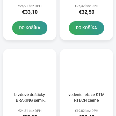
CM44 2 ks v balení
metalická zmes SM1 2
€26,91 bez DPH
€26,42 bez DPH
ks v balení
€33,10
€32,50
DO KOŠÍKA
DO KOŠÍKA
brzdové doštičky
vedenie reťaze KTM
BRAKING semi-
RTECH čierne
metalická zmes SM1 2
€24,31 bez DPH
€19,02 bez DPH
ks v balení