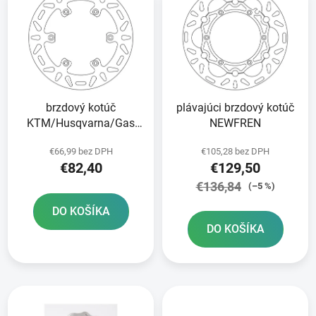
ý
p
p
r
i
o
s
d
p
u
r
k
brzdový kotúč
plávajúci brzdový kotúč
o
t
KTM/Husqvarna/Gas
NEWFREN
d
o
Plyn zadný NEWFREN
u
v
€66,99 bez DPH
€105,28 bez DPH
k
€82,40
€129,50
t
€136,84
(–5 %)
o
DO KOŠÍKA
v
DO KOŠÍKA