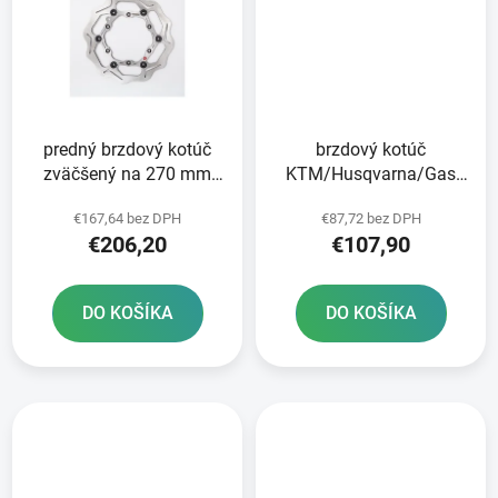
predný brzdový kotúč
brzdový kotúč
zväčšený na 270 mm
KTM/Husqvarna/Gas
BRZDENIE
Plynové predné brzdy
€167,64 bez DPH
€87,72 bez DPH
€206,20
€107,90
DO KOŠÍKA
DO KOŠÍKA