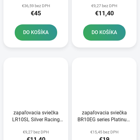
čierna 118 článkov
Racing BRISK - Česká
€36,59 bez DPH
€9,27 bez DPH
vrátane rozpojovacej
republika
€45
€11,40
spojky
DO KOŠÍKA
DO KOŠÍKA
zapaľovacia sviečka
zapaľovacia sviečka
LR10SL Silver Racing
BR10EG series Platinum
BRISK series - Česká
NGK
€9,27 bez DPH
€15,45 bez DPH
republika
€11,40
€19