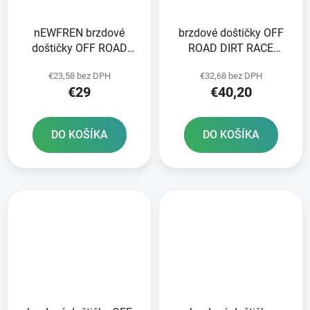
nEWFREN brzdové
brzdové doštičky OFF
doštičky OFF ROAD
ROAD DIRT RACE
DIRT SINTERED 2 ks v
SINTERED NEWFREN 2
€23,58 bez DPH
€32,68 bez DPH
balení
ks v balení
€29
€40,20
DO KOŠÍKA
DO KOŠÍKA