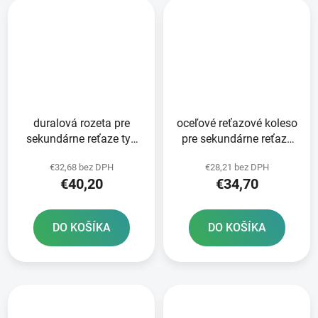
duralová rozeta pre
oceľové reťazové koleso
sekundárne reťaze typ
pre sekundárne reťaze
520 JT 49 zubov čierna
typ 520 SUNSTAR 52
€32,68 bez DPH
€28,21 bez DPH
zubov
€40,20
€34,70
DO KOŠÍKA
DO KOŠÍKA