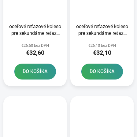
oceľové reťazové koleso
oceľové reťazové koleso
pre sekundárne reťaze
pre sekundárne reťaze
typ 520 JT - Anglicko 52
typ 520 JT 51 zubov
€26,50 bez DPH
€26,10 bez DPH
zubov
€32,60
€32,10
DO KOŠÍKA
DO KOŠÍKA