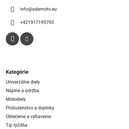
y
info
@
adamoto.eu
v
ý
p
+421917195793
i
s
u
Kategórie
Univerzálne diely
Náplne a údržba
Motodiely
Príslušenstvo a doplnky
Oblečenie a vybavenie
Tip týždňa