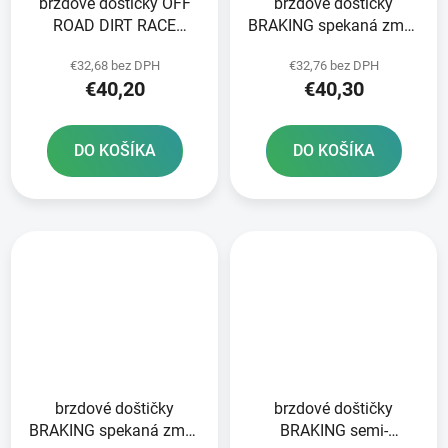
brzdové doštičky OFF
brzdové doštičky
ROAD DIRT RACE
BRAKING spekaná zmes
SINTERED NEWFREN 2
CM46 2 ks v balení
€32,68 bez DPH
€32,76 bez DPH
ks v balení
€40,20
€40,30
DO KOŠÍKA
DO KOŠÍKA
brzdové doštičky
brzdové doštičky
BRAKING spekaná zmes
BRAKING semi-