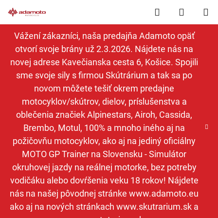
Prejsť
Hľadať
NÁKUP
na
obsah
KOŠÍK
Vážení zákazníci, naša predajňa Adamoto opäť
otvorí svoje brány už 2.3.2026. Nájdete nás na
novej adrese Kavečianska cesta 6, Košice. Spojili
sme svoje sily s firmou Skútrárium a tak sa po
novom môžete tešiť okrem predajne
motocyklov/skútrov, dielov, príslušenstva a
oblečenia značiek Alpinestars, Airoh, Cassida,
Brembo, Motul, 100% a mnoho iného aj na
požičovňu motocyklov, ako aj na jediný oficiálny
MOTO GP Trainer na Slovensku - Simulátor
okruhovej jazdy na reálnej motorke, bez potreby
vodičáku alebo dovŕšenia veku 18 rokov! Nájdete
nás na našej pôvodnej stránke www.adamoto.eu
ako aj na nových stránkach www.skutrarium.sk a