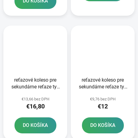
DO KOŠÍKA
reťazové koleso pre
reťazové koleso pre
sekundárne reťaze typ
sekundárne reťaze typ
520 JT - Anglicko 13
520 JT - Anglicko 12
€13,66 bez DPH
€9,76 bez DPH
zubov
zubov
€16,80
€12
DO KOŠÍKA
DO KOŠÍKA