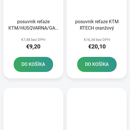
posuvník reťaze
posuvník reťaze KTM
KTM/HUSQVARNA/GAS
RTECH oranžový
GAS RTECH čierny
€7,48 bez DPH
€16,34 bez DPH
€9,20
€20,10
DO KOŠÍKA
DO KOŠÍKA