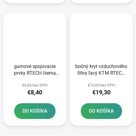
gumové spojovacie
bočný kryt vzduchového
prvky RTECH čierna
filtra ľavý KTM RTECH
sada 5 ks
čierny s vetracími
€6,83 bez DPH
€15,69 bez DPH
otvormi
€8,40
€19,30
DO KOŠÍKA
DO KOŠÍKA