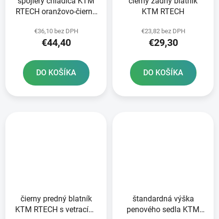
spojlery chladiča KTM
čierny zadný blatník
RTECH oranžovo-čierny
KTM RTECH
pár
€36,10 bez DPH
€23,82 bez DPH
€44,40
€29,30
DO KOŠÍKA
DO KOŠÍKA
čierny predný blatník
štandardná výška
KTM RTECH s vetracími
penového sedla KTM