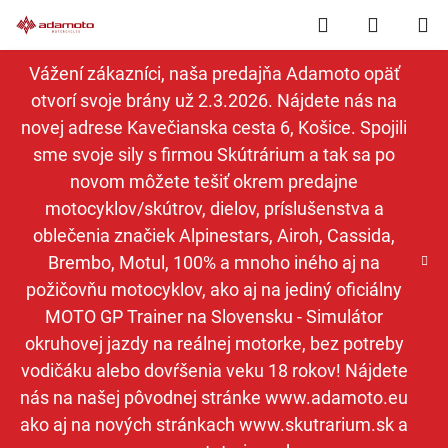
Prejsť
Hľadať
NÁKUP
na
obsah
KOŠÍK
Vážení zákazníci, naša predajňa Adamoto opäť
otvorí svoje brány už 2.3.2026. Nájdete nás na
novej adrese Kavečianska cesta 6, Košice. Spojili
sme svoje sily s firmou Skútrárium a tak sa po
novom môžete tešiť okrem predajne
motocyklov/skútrov, dielov, príslušenstva a
oblečenia značiek Alpinestars, Airoh, Cassida,
Brembo, Motul, 100% a mnoho iného aj na
požičovňu motocyklov, ako aj na jediný oficiálny
MOTO GP Trainer na Slovensku - Simulátor
okruhovej jazdy na reálnej motorke, bez potreby
vodičáku alebo dovŕšenia veku 18 rokov! Nájdete
nás na našej pôvodnej stránke www.adamoto.eu
ako aj na nových stránkach www.skutrarium.sk a