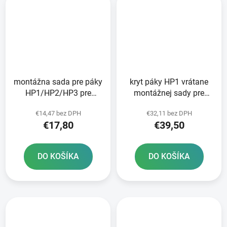
montážna sada pre páky
kryt páky HP1 vrátane
HP1/HP2/HP3 pre
montážnej sady pre
čerpadlá KTM BREMBO
čerpadlá KTM BREMBO
€14,47 bez DPH
€32,11 bez DPH
RTECH čierna
RTECH oranžový
€17,80
€39,50
DO KOŠÍKA
DO KOŠÍKA