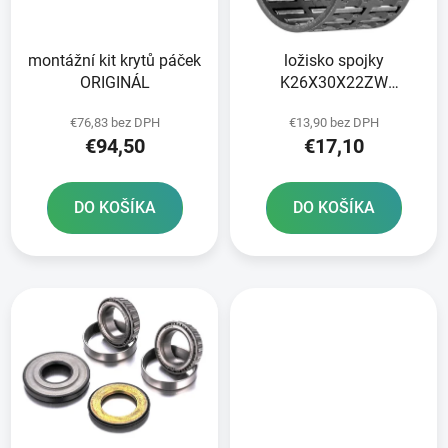
p
u
r
k
montážní kit krytů páček
ložisko spojky
o
t
ORIGINÁL
K26X30X22ZW
d
o
ORIGINÁL
u
v
€76,83 bez DPH
€13,90 bez DPH
k
€94,50
€17,10
t
o
DO KOŠÍKA
DO KOŠÍKA
v