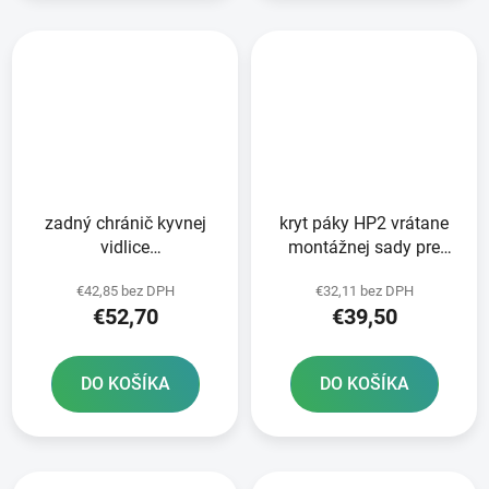
zadný chránič kyvnej
kryt páky HP2 vrátane
vidlice
montážnej sady pre
KTM/HUSQVARNA/GAS
čerpadlá KTM BREMBO
€42,85 bez DPH
€32,11 bez DPH
GAS set RTECH čierny
RTECH oranžový
€52,70
€39,50
DO KOŠÍKA
DO KOŠÍKA