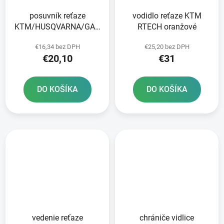
posuvník reťaze
vodidlo reťaze KTM
KTM/HUSQVARNA/GAS
RTECH oranžové
GAS RTECH čierny
€16,34 bez DPH
€25,20 bez DPH
€20,10
€31
DO KOŠÍKA
DO KOŠÍKA
vedenie reťaze
chrániče vidlice