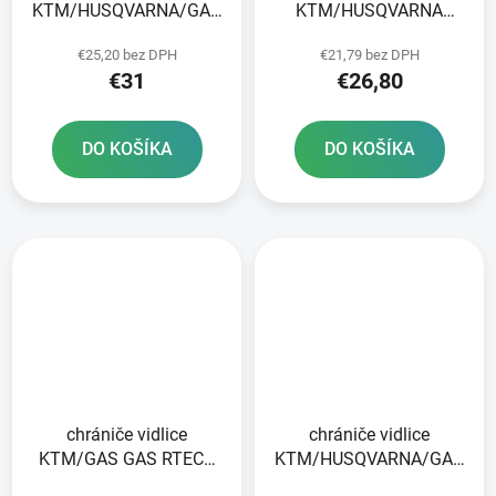
KTM/HUSQVARNA/GAS
KTM/HUSQVARNA
GAS RTECH čierna
RTECH neónovo žlté pár
€25,20 bez DPH
€21,79 bez DPH
€31
€26,80
DO KOŠÍKA
DO KOŠÍKA
chrániče vidlice
chrániče vidlice
KTM/GAS GAS RTECH
KTM/HUSQVARNA/GAS
biely pár
GAS RTECH čierne pár