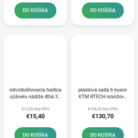
DO KOŠÍKA
DO KOŠÍKA
odvzdušňovacia hadica
plastová sada 6 kusov
uzáveru nádrže dlhá 36
KTM RTECH oranžová
cm RTECH oranžová
čierna
€12,52 bez DPH
€106,26 bez DPH
€15,40
€130,70
DO KOŠÍKA
DO KOŠÍKA