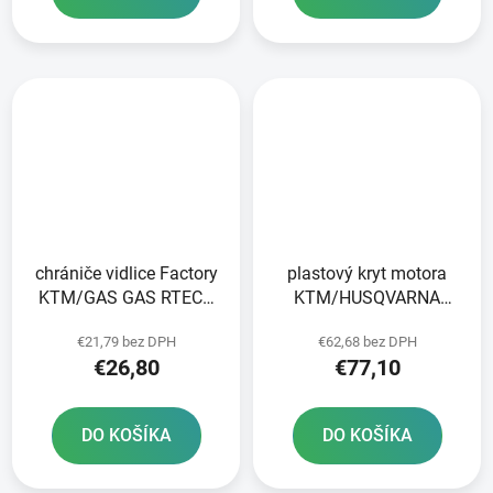
chrániče vidlice Factory
plastový kryt motora
KTM/GAS GAS RTECH
KTM/HUSQVARNA
biely pár
RTECH čierny
€21,79 bez DPH
€62,68 bez DPH
€26,80
€77,10
DO KOŠÍKA
DO KOŠÍKA