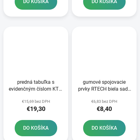
DO KOŠÍKA
DO KOŠÍKA
predná tabuľka s
gumové spojovacie
evidenčným číslom KTM
prvky RTECH biela sada
RTECH oranžová
5 ks
€15,69 bez DPH
€6,83 bez DPH
€19,30
€8,40
DO KOŠÍKA
DO KOŠÍKA