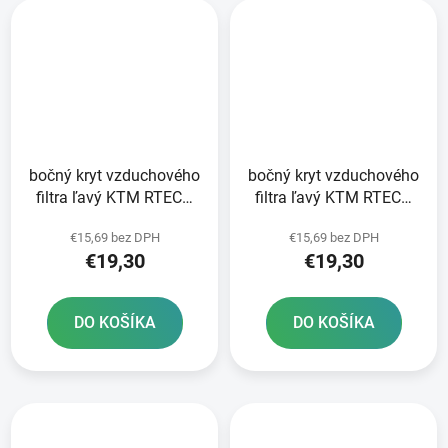
bočný kryt vzduchového
bočný kryt vzduchového
filtra ľavý KTM RTECH
filtra ľavý KTM RTECH
oranžový s vetracími
čierny
€15,69 bez DPH
€15,69 bez DPH
otvormi
€19,30
€19,30
DO KOŠÍKA
DO KOŠÍKA