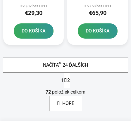
otvormi
RTECH
€23,82 bez DPH
€53,58 bez DPH
€29,30
€65,90
DO KOŠÍKA
DO KOŠÍKA
NAČÍTAŤ 24 ĎALŠÍCH
S
1
2
t
r
O
á
72
položiek celkom
v
n
l
k
HORE
á
o
d
v
a
a
Z
c
n
i