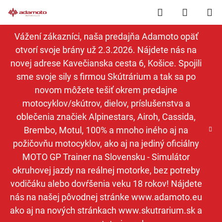
Prejsť
Hľadať
NÁKUP
na
obsah
KOŠÍK
Vážení zákazníci, naša predajňa Adamoto opäť
otvorí svoje brány už 2.3.2026. Nájdete nás na
novej adrese Kavečianska cesta 6, Košice. Spojili
sme svoje sily s firmou Skútrárium a tak sa po
novom môžete tešiť okrem predajne
motocyklov/skútrov, dielov, príslušenstva a
oblečenia značiek Alpinestars, Airoh, Cassida,
Brembo, Motul, 100% a mnoho iného aj na
požičovňu motocyklov, ako aj na jediný oficiálny
MOTO GP Trainer na Slovensku - Simulátor
okruhovej jazdy na reálnej motorke, bez potreby
vodičáku alebo dovŕšenia veku 18 rokov! Nájdete
nás na našej pôvodnej stránke www.adamoto.eu
ako aj na nových stránkach www.skutrarium.sk a