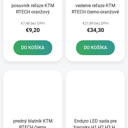
posuvník reťaze KTM
vedenie reťaze KTM
RTECH oranžový
RTECH čierno-oranžové
€7,48 bez DPH
€27,89 bez DPH
€9,20
€34,30
DO KOŠÍKA
DO KOŠÍKA
predný blatník KTM
Enduro LED sada pre
RTECH čierny
žiarovky H1 H2 H3 H4