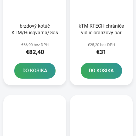
brzdový kotúč
kTM RTECH chrániče
KTM/Husqvarna/Gas
vidlíc oranžový pár
Plyn zadný NEWFREN
€66,99 bez DPH
€25,20 bez DPH
€82,40
€31
DO KOŠÍKA
DO KOŠÍKA