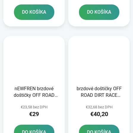
DO KOŠÍKA
DO KOŠÍKA
nEWFREN brzdové
brzdové doštičky OFF
doštičky OFF ROAD
ROAD DIRT RACE
DIRT SINTERED 2 ks v
SINTERED NEWFREN 2
€23,58 bez DPH
€32,68 bez DPH
balení
ks v balení
€29
€40,20
DO KOŠÍKA
DO KOŠÍKA