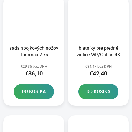
sada spojkových nožov
blatníky pre predné
Tourmax 7 ks
vidlice WP/Öhlins 48
mm SKF sada 2 ks
€29,35 bez DPH
€34,47 bez DPH
vrátane závlačiek
€36,10
€42,40
DO KOŠÍKA
DO KOŠÍKA