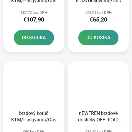
KTM/Husqvarna/Gas
KTM/Husqvarna/Gas
Plynové predné brzdy
Plynová zadná JT
€87,72 bez DPH
€53,01 bez DPH
€107,90
€65,20
DO KOŠÍKA
DO KOŠÍKA
brzdový kotúč
nEWFREN brzdové
KTM/Husqvarna/Gas
doštičky OFF ROAD
Plynová predná JT
DIRT SINTERED 2 ks v
€60 bez DPH
€26,50 bez DPH