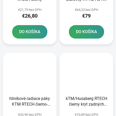
H7 + KTM + Sherco
€21,79 bez DPH
€64,23 bez DPH
RTECH
€26,80
€79
DO KOŠÍKA
DO KOŠÍKA
hliníkové radiace páky
kTM/Husaberg RTECH
KTM RTECH čierno-
čierny kryt zadných
oranžové
tlmičov
€33,90 bez DPH
€10,89 bez DPH