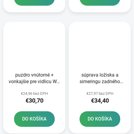
puzdro vnútorné +
súprava ložiska a
vonkajšie pre vidlicu WP
simeringu zadného
48 mm SKF 2 ks
kolesa ATHENA
€24,96 bez DPH
€27,97 bez DPH
€30,70
€34,40
DO KOŠÍKA
DO KOŠÍKA