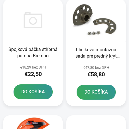
e
ý
p
p
r
i
o
s
d
p
u
r
k
Spojková páčka stříbrná
hliníková montážna
o
t
pumpa Brembo
sada pre predný kryt
d
o
disku RTECH
u
v
€18,29 bez DPH
€47,80 bez DPH
k
€22,50
€58,80
t
o
DO KOŠÍKA
DO KOŠÍKA
v