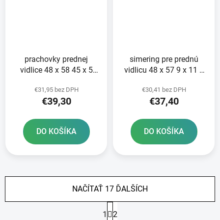
prachovky prednej
simering pre prednú
vidlice 48 x 58 45 x 5
vidlicu 48 x 57 9 x 11 5
8/13 3 mm ATHENA
mm ATHENA sada na
€31,95 bez DPH
€30,41 bez DPH
sada pre 2 tlmiče
opravu 2 tlmičov
€39,30
€37,40
DO KOŠÍKA
DO KOŠÍKA
NAČÍTAŤ 17 ĎALŠÍCH
S
1
2
t