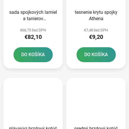
sada spojkových lamiel
tesnenie krytu spojky
a tanierov
Athena
STANDARDNÁ zmes
€66,75 bez DPH
€7,48 bez DPH
NEWFREN 7+6 ks
€82,10
€9,20
DO KOŠÍKA
DO KOŠÍKA
plávajúci brzdový kotúč
predný brzdový kotúč