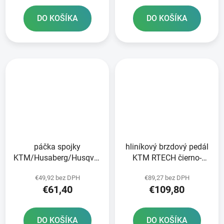
DO KOŠÍKA
DO KOŠÍKA
páčka spojky
hliníkový brzdový pedál
KTM/Husaberg/Husqvarna/Beta
KTM RTECH čierno-
čerpadlo Brembo RTECH
oranžový
€49,92 bez DPH
€89,27 bez DPH
čierna
€61,40
€109,80
DO KOŠÍKA
DO KOŠÍKA