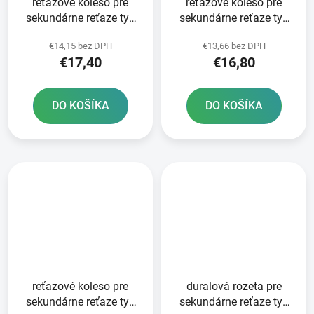
reťazové koleso pre
reťazové koleso pre
sekundárne reťaze typ
sekundárne reťaze typ
520 JT - Anglicko 14
520 JT - Anglicko 13
€14,15 bez DPH
€13,66 bez DPH
zubov
zubov
€17,40
€16,80
DO KOŠÍKA
DO KOŠÍKA
reťazové koleso pre
duralová rozeta pre
sekundárne reťaze typ
sekundárne reťaze typ