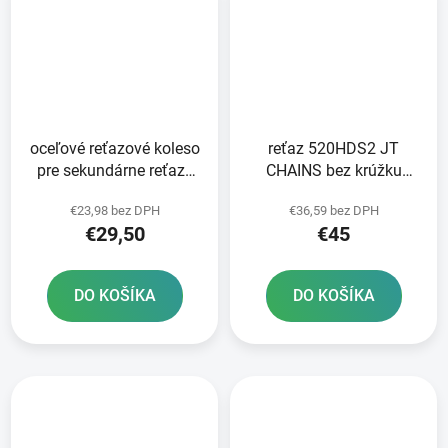
oceľové reťazové koleso
reťaz 520HDS2 JT
pre sekundárne reťaze
CHAINS bez krúžku
typ 520 JT - Anglicko 45
čierna 118 článkov
€23,98 bez DPH
€36,59 bez DPH
zubov
vrátane rozpojovacej
€29,50
€45
spojky
DO KOŠÍKA
DO KOŠÍKA