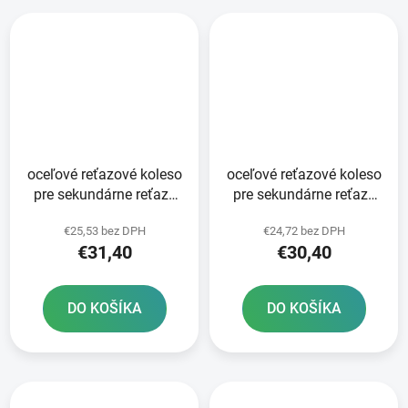
oceľové reťazové koleso
oceľové reťazové koleso
pre sekundárne reťaze
pre sekundárne reťaze
typ 520 JT - Anglicko 49
typ 520 JT - Anglicko 48
€25,53 bez DPH
€24,72 bez DPH
zubov
zubov
€31,40
€30,40
DO KOŠÍKA
DO KOŠÍKA