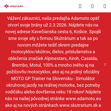
Prejsť
Hľadať
NÁKUP
na
obsah
KOŠÍK
Vážení zákazníci, naša predajňa Adamoto opäť
otvorí svoje brány už 2.3.2026. Nájdete nás na
novej adrese Kavečianska cesta 6, Košice. Spojili
sme svoje sily s firmou Skútrárium a tak sa po
novom môžete tešiť okrem predajne
motocyklov/skútrov, dielov, príslušenstva a
oblečenia značiek Alpinestars, Airoh, Cassida,
Brembo, Motul, 100% a mnoho iného aj na
požičovňu motocyklov, ako aj na jediný oficiálny
MOTO GP Trainer na Slovensku - Simulátor
okruhovej jazdy na reálnej motorke, bez potreby
vodičáku alebo dovŕšenia veku 18 rokov! Nájdete
nás na našej pôvodnej stránke www.adamoto.eu
ako aj na nových stránkach www.skutrarium.sk a