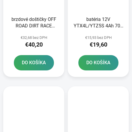
brzdové doštičky OFF
batéria 12V
ROAD DIRT RACE
YTX4L/YTZ5S 4Ah 70A
SINTERED NEWFREN 2
bezúdržbová GEL
€32,68 bez DPH
€15,93 bez DPH
ks v balení
technológia 113x70x85
€40,20
€19,60
A-TECH aktivovaná z
výroby
DO KOŠÍKA
DO KOŠÍKA