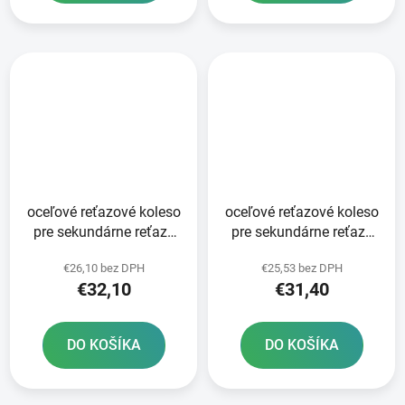
oceľové reťazové koleso
oceľové reťazové koleso
pre sekundárne reťaze
pre sekundárne reťaze
typ 520 JT 51 zubov
typ 520 JT - Anglicko 50
€26,10 bez DPH
€25,53 bez DPH
zubov
€32,10
€31,40
DO KOŠÍKA
DO KOŠÍKA