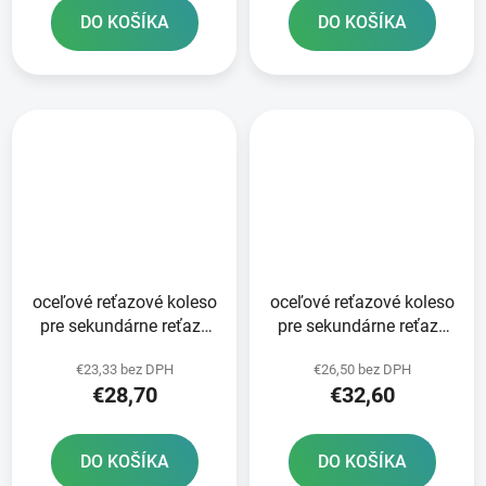
DO KOŠÍKA
DO KOŠÍKA
oceľové reťazové koleso
oceľové reťazové koleso
pre sekundárne reťaze
pre sekundárne reťaze
typ 520 SUNSTAR 48
typ 520 JT - Anglicko 52
€23,33 bez DPH
€26,50 bez DPH
zubov
zubov
€28,70
€32,60
DO KOŠÍKA
DO KOŠÍKA