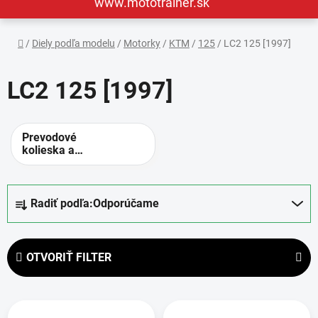
www.mototrainer.sk
Domov
/
Diely podľa modelu
/
Motorky
/
KTM
/
125
/
LC2 125 [1997]
LC2 125 [1997]
Prevodové
kolieska a
rozety -
alternatívne
prevody
R
Radiť podľa:
Odporúčame
a
d
e
OTVORIŤ FILTER
n
i
V
e