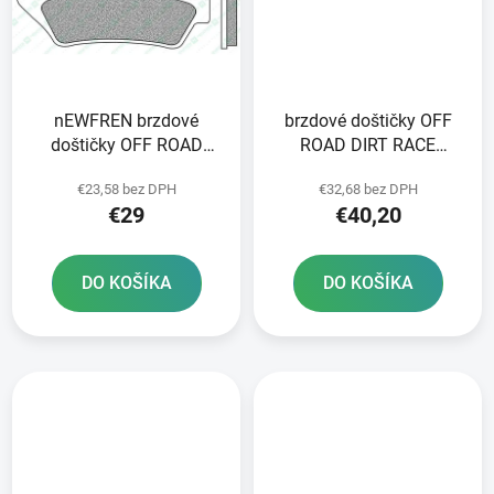
nEWFREN brzdové
brzdové doštičky OFF
doštičky OFF ROAD
ROAD DIRT RACE
DIRT SINTERED 2 ks v
SINTERED NEWFREN 2
€23,58 bez DPH
€32,68 bez DPH
balení
ks v balení
€29
€40,20
DO KOŠÍKA
DO KOŠÍKA