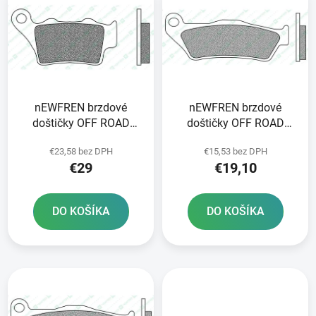
ý
p
p
r
i
o
s
d
p
u
r
k
nEWFREN brzdové
nEWFREN brzdové
o
t
doštičky OFF ROAD
doštičky OFF ROAD
d
o
DIRT SINTERED 2 ks v
DIRT ORGANIC 2 ks v
u
v
€23,58 bez DPH
€15,53 bez DPH
balení
balení
k
€29
€19,10
t
o
DO KOŠÍKA
DO KOŠÍKA
v