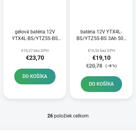
gélová batéria 12V
batéria 12V YTX4L-
YTX4L-BS/YTZ5S-BS
BS/YTZ5S-BS 3Ah 50A
3Ah 45A BANNER Bike
BANNER Bike Bull AGM
€19,27 bez DPH
€15,53 bez DPH
Bull GEL 113x70x86
114x71x86
€23,70
€19,10
€20,78
(–8 %)
DO KOŠÍKA
DO KOŠÍKA
26
položiek celkom
O
v
l
Z