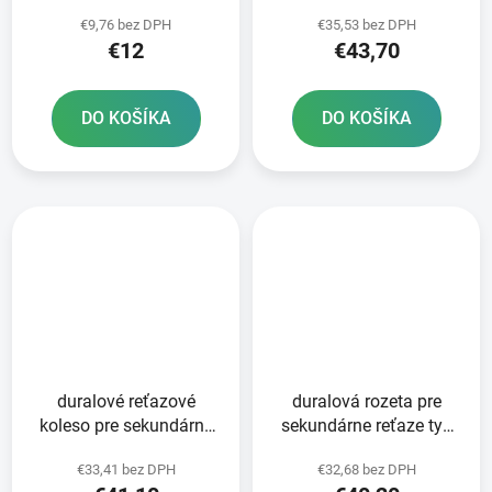
520 JT - Anglicko 12
520 JT 52 zubov čierna
€9,76 bez DPH
€35,53 bez DPH
zubov
€12
€43,70
DO KOŠÍKA
DO KOŠÍKA
duralové reťazové
duralová rozeta pre
koleso pre sekundárne
sekundárne reťaze typ
reťaze typ 520 JT -
520 JT 49 zubov čierna
€33,41 bez DPH
€32,68 bez DPH
Anglicko 50 zubov