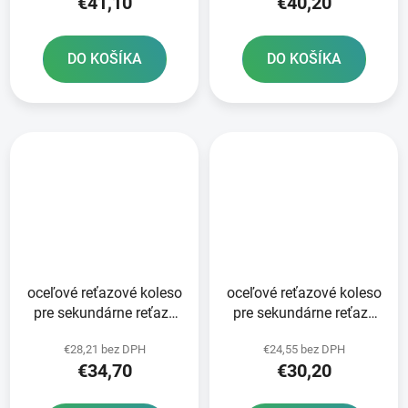
€41,10
€40,20
DO KOŠÍKA
DO KOŠÍKA
oceľové reťazové koleso
oceľové reťazové koleso
pre sekundárne reťaze
pre sekundárne reťaze
typ 520 SUNSTAR 52
typ 520 SUNSTAR 50
€28,21 bez DPH
€24,55 bez DPH
zubov
zubov
€34,70
€30,20