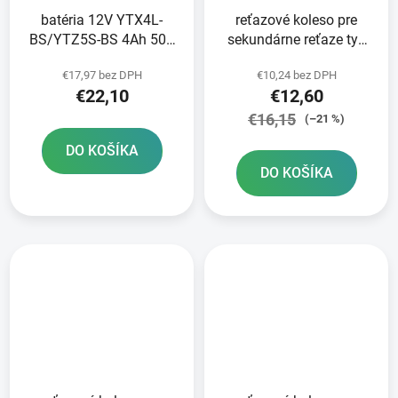
batéria 12V YTX4L-
reťazové koleso pre
BS/YTZ5S-BS 4Ah 50A
sekundárne reťaze typ
bezúdržbová MF AGM
520 SUNSTAR 14 zubov
€17,97 bez DPH
€10,24 bez DPH
113x70x85 FULBAT
€22,10
€12,60
vrátane balenia
elektrolytu
€16,15
(–21 %)
DO KOŠÍKA
DO KOŠÍKA