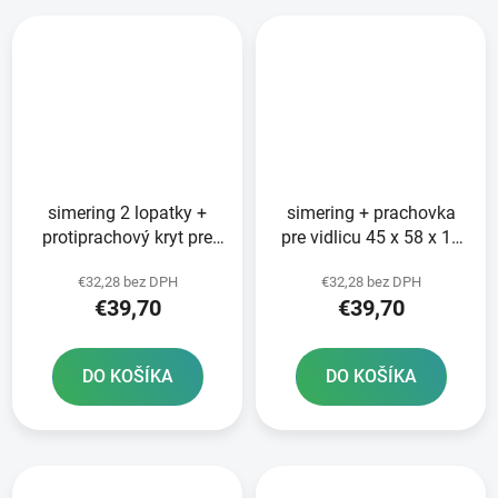
simering 2 lopatky +
simering + prachovka
protiprachový kryt pre
pre vidlicu 45 x 58 x 11
vidlice 45 x 58 x 11 mm
mm Marzocchi 45 mm
€32,28 bez DPH
€32,28 bez DPH
Marzocchi 45 mm SKF
SKF
€39,70
€39,70
DO KOŠÍKA
DO KOŠÍKA