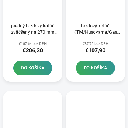
predný brzdový kotúč
brzdový kotúč
zväčšený na 270 mm
KTM/Husqvarna/Gas
BRZDENIE
Plynové predné brzdy
€167,64 bez DPH
€87,72 bez DPH
€206,20
€107,90
DO KOŠÍKA
DO KOŠÍKA