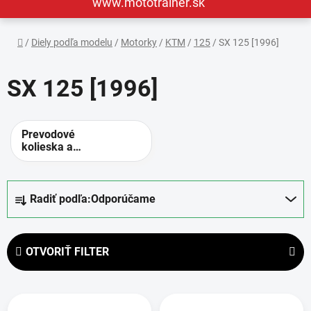
www.mototrainer.sk
Domov
/
Diely podľa modelu
/
Motorky
/
KTM
/
125
/
SX 125 [1996]
SX 125 [1996]
Prevodové
kolieska a
rozety -
alternatívne
prevody
R
Radiť podľa:
Odporúčame
a
d
e
OTVORIŤ FILTER
n
i
V
e