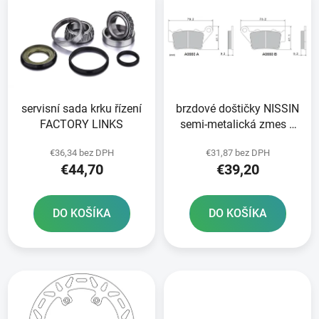
ý
p
p
r
i
o
s
d
p
u
r
k
servisní sada krku řízení
brzdové doštičky NISSIN
o
t
FACTORY LINKS
semi-metalická zmes 2
d
o
ks v balení
u
v
€36,34 bez DPH
€31,87 bez DPH
k
€44,70
€39,20
t
o
DO KOŠÍKA
DO KOŠÍKA
v