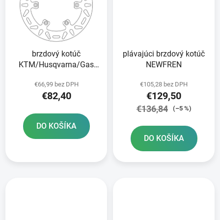
brzdový kotúč
plávajúci brzdový kotúč
KTM/Husqvarna/Gas
NEWFREN
Plyn zadný NEWFREN
€66,99 bez DPH
€105,28 bez DPH
€82,40
€129,50
€136,84
(–5 %)
DO KOŠÍKA
DO KOŠÍKA