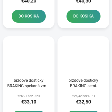
€40,20
€40,30
DO KOŠÍKA
DO KOŠÍKA
brzdové doštičky
brzdové doštičky
BRAKING spekaná zmes
BRAKING semi-
CM44 2 ks v balení
metalická zmes SM1 2
€26,91 bez DPH
€26,42 bez DPH
ks v balení
€33,10
€32,50