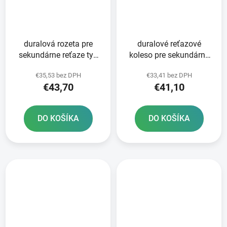
duralová rozeta pre
duralové reťazové
sekundárne reťaze typ
koleso pre sekundárne
520 JT 52 zubov čierna
reťaze typ 520 JT -
€35,53 bez DPH
€33,41 bez DPH
Anglicko 50 zubov
€43,70
€41,10
DO KOŠÍKA
DO KOŠÍKA