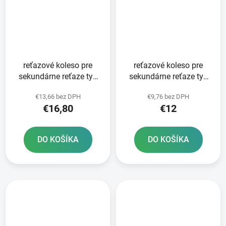
reťazové koleso pre
reťazové koleso pre
sekundárne reťaze typ
sekundárne reťaze typ
520 JT - Anglicko 13
520 JT - Anglicko 12
€13,66 bez DPH
€9,76 bez DPH
zubov
zubov
€16,80
€12
DO KOŠÍKA
DO KOŠÍKA