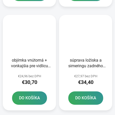
objímka vnútorná +
súprava ložiska a
vonkajšia pre vidlicu
simeringu zadného
MARZOCCHI/WP 45 mm
kolesa ATHENA
€24,96 bez DPH
€27,97 bez DPH
SKF 2 ks
€30,70
€34,40
DO KOŠÍKA
DO KOŠÍKA