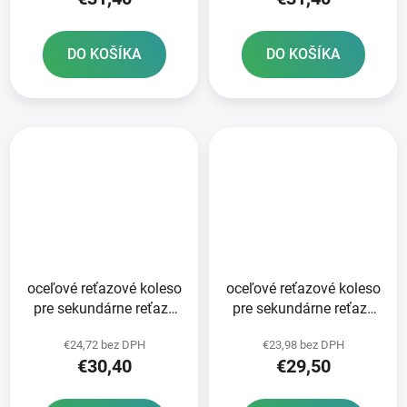
DO KOŠÍKA
DO KOŠÍKA
oceľové reťazové koleso
oceľové reťazové koleso
pre sekundárne reťaze
pre sekundárne reťaze
typ 520 JT - Anglicko 48
typ 520 JT - Anglicko 46
€24,72 bez DPH
€23,98 bez DPH
zubov
zubov
€30,40
€29,50