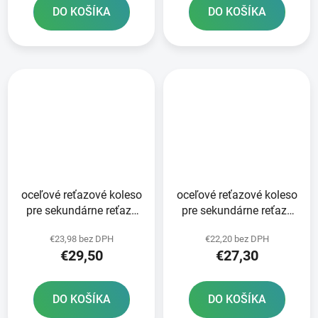
DO KOŠÍKA
DO KOŠÍKA
oceľové reťazové koleso
oceľové reťazové koleso
pre sekundárne reťaze
pre sekundárne reťaze
typ 520 JT - Anglicko 45
typ 520 JT - Anglicko 40
€23,98 bez DPH
€22,20 bez DPH
zubov
zubov
€29,50
€27,30
DO KOŠÍKA
DO KOŠÍKA