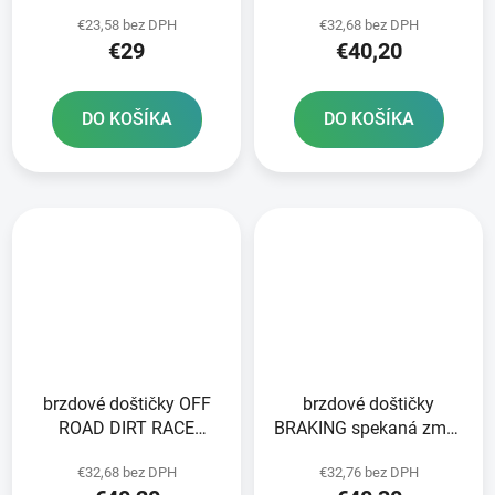
DIRT SINTERED 2 ks v
SINTERED NEWFREN 2
€23,58 bez DPH
€32,68 bez DPH
balení
ks v balení
€29
€40,20
DO KOŠÍKA
DO KOŠÍKA
brzdové doštičky OFF
brzdové doštičky
ROAD DIRT RACE
BRAKING spekaná zmes
SINTERED NEWFREN 2
CM46 2 ks v balení
€32,68 bez DPH
€32,76 bez DPH
ks v balení