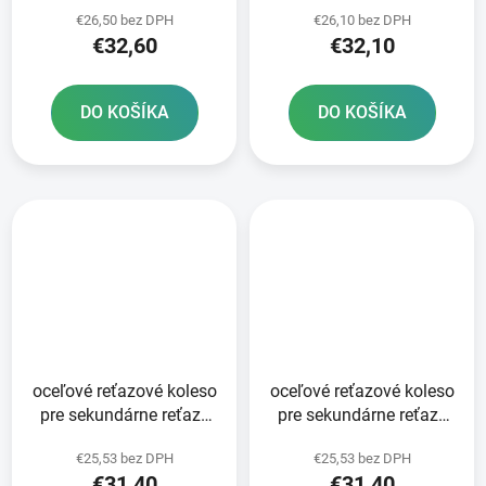
typ 520 JT - Anglicko 52
typ 520 JT 51 zubov
€26,50 bez DPH
€26,10 bez DPH
zubov
€32,60
€32,10
DO KOŠÍKA
DO KOŠÍKA
oceľové reťazové koleso
oceľové reťazové koleso
pre sekundárne reťaze
pre sekundárne reťaze
typ 520 JT - Anglicko 50
typ 520 JT - Anglicko 49
€25,53 bez DPH
€25,53 bez DPH
zubov
zubov
€31,40
€31,40