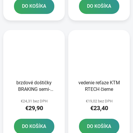
DO KOŠÍKA
DO KOŠÍKA
brzdové doštičky
vedenie reťaze KTM
BRAKING semi-
RTECH čierne
metalická zmes SM1 2
€24,31 bez DPH
€19,02 bez DPH
ks v balení
€29,90
€23,40
DO KOŠÍKA
DO KOŠÍKA