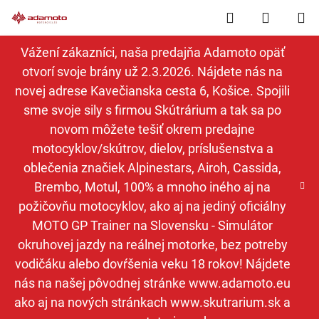
Prejsť
Hľadať
NÁKUP
na
obsah
KOŠÍK
Vážení zákazníci, naša predajňa Adamoto opäť
otvorí svoje brány už 2.3.2026. Nájdete nás na
novej adrese Kavečianska cesta 6, Košice. Spojili
sme svoje sily s firmou Skútrárium a tak sa po
novom môžete tešiť okrem predajne
motocyklov/skútrov, dielov, príslušenstva a
oblečenia značiek Alpinestars, Airoh, Cassida,
Brembo, Motul, 100% a mnoho iného aj na
požičovňu motocyklov, ako aj na jediný oficiálny
MOTO GP Trainer na Slovensku - Simulátor
okruhovej jazdy na reálnej motorke, bez potreby
vodičáku alebo dovŕšenia veku 18 rokov! Nájdete
nás na našej pôvodnej stránke www.adamoto.eu
ako aj na nových stránkach www.skutrarium.sk a