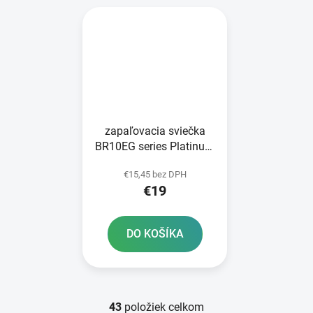
zapaľovacia sviečka
BR10EG series Platinum
NGK
€15,45 bez DPH
€19
DO KOŠÍKA
43
položiek celkom