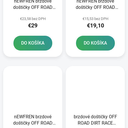
nEWFREN brzdové
nEWFREN brzdové
doštičky OFF ROAD
doštičky OFF ROAD
DIRT SINTERED 2 ks v
DIRT ORGANIC 2 ks v
€23,58 bez DPH
€15,53 bez DPH
balení
balení
€29
€19,10
DO KOŠÍKA
DO KOŠÍKA
nEWFREN brzdové
brzdové doštičky OFF
doštičky OFF ROAD
ROAD DIRT RACE