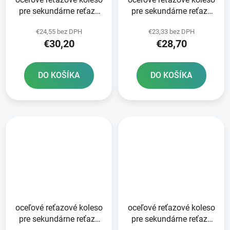
pre sekundárne reťaze
pre sekundárne reťaze
typ 520 SUNSTAR 50
typ 520 SUNSTAR 48
€24,55 bez DPH
€23,33 bez DPH
zubov
zubov
€30,20
€28,70
DO KOŠÍKA
DO KOŠÍKA
oceľové reťazové koleso
oceľové reťazové koleso
pre sekundárne reťaze
pre sekundárne reťaze