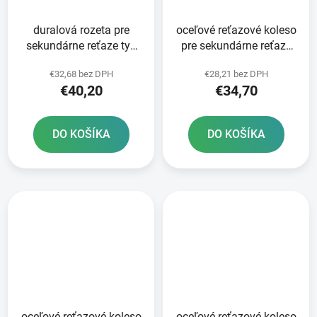
duralová rozeta pre
oceľové reťazové koleso
sekundárne reťaze typ
pre sekundárne reťaze
520 JT 49 zubov čierna
typ 520 SUNSTAR 52
€32,68 bez DPH
€28,21 bez DPH
zubov
€40,20
€34,70
DO KOŠÍKA
DO KOŠÍKA
oceľové reťazové koleso
oceľové reťazové koleso