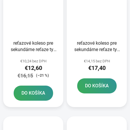
reťazové koleso pre
reťazové koleso pre
sekundárne reťaze typ
sekundárne reťaze typ
520 SUNSTAR 14 zubov
520 JT - Anglicko 14
€10,24 bez DPH
€14,15 bez DPH
zubov
€12,60
€17,40
€16,15
(–21 %)
DO KOŠÍKA
DO KOŠÍKA