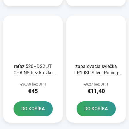
reťaz 520HDS2 JT
zapaľovacia sviečka
CHAINS bez krúžku
LR10SL Silver Racing
čierna 118 článkov
BRISK series - Česká
€36,59 bez DPH
€9,27 bez DPH
vrátane rozpojovacej
republika
€45
€11,40
spojky
DO KOŠÍKA
DO KOŠÍKA