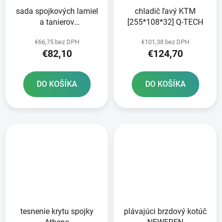
sada spojkových lamiel
chladič ľavý KTM
a tanierov
[255*108*32] Q-TECH
STANDARDNÁ zmes
€66,75 bez DPH
€101,38 bez DPH
NEWFREN 7+6 ks
€82,10
€124,70
DO KOŠÍKA
DO KOŠÍKA
tesnenie krytu spojky
plávajúci brzdový kotúč