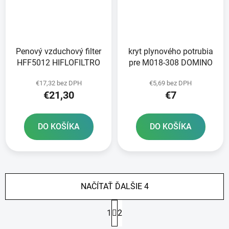
Penový vzduchový filter
kryt plynového potrubia
HFF5012 HIFLOFILTRO
pre M018-308 DOMINO
€17,32 bez DPH
€5,69 bez DPH
€21,30
€7
DO KOŠÍKA
DO KOŠÍKA
NAČÍTAŤ ĎALŠIE 4
S
1
2
t
r
O