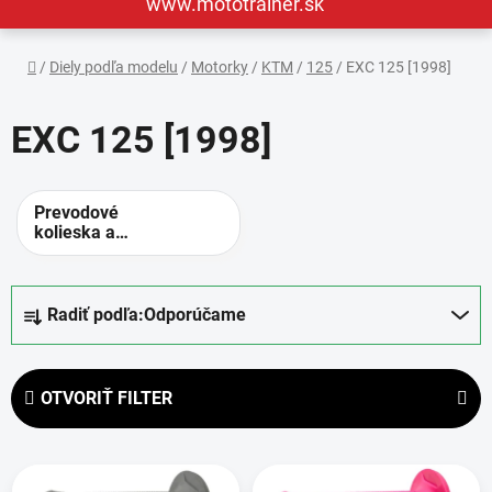
www.mototrainer.sk
Domov
/
Diely podľa modelu
/
Motorky
/
KTM
/
125
/
EXC 125 [1998]
EXC 125 [1998]
Prevodové
kolieska a
rozety -
alternatívne
prevody
R
Radiť podľa:
Odporúčame
a
d
e
OTVORIŤ FILTER
n
i
V
e