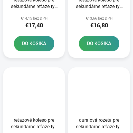
sekundárne reťaze typ
sekundárne reťaze typ
520 JT - Anglicko 14
520 JT - Anglicko 13
€14,15 bez DPH
€13,66 bez DPH
zubov
zubov
€17,40
€16,80
DO KOŠÍKA
DO KOŠÍKA
reťazové koleso pre
duralová rozeta pre
sekundárne reťaze typ
sekundárne reťaze typ