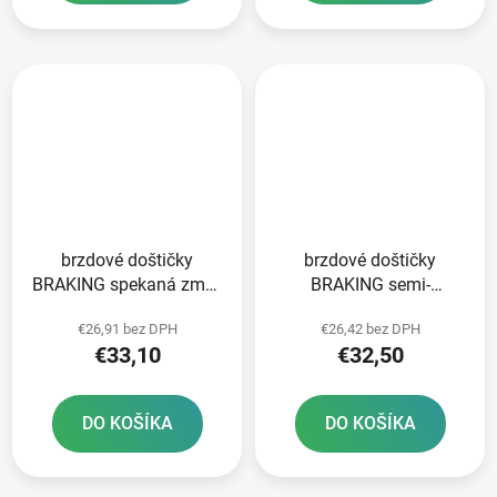
brzdové doštičky
brzdové doštičky
BRAKING spekaná zmes
BRAKING semi-
CM44 2 ks v balení
metalická zmes SM1 2
€26,91 bez DPH
€26,42 bez DPH
ks v balení
€33,10
€32,50
DO KOŠÍKA
DO KOŠÍKA