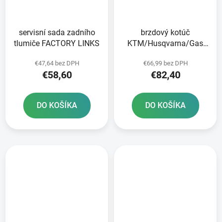
servisní sada zadního
brzdový kotúč
tlumiče FACTORY LINKS
KTM/Husqvarna/Gas
Plyn zadný NEWFREN
€47,64 bez DPH
€66,99 bez DPH
€58,60
€82,40
DO KOŠÍKA
DO KOŠÍKA