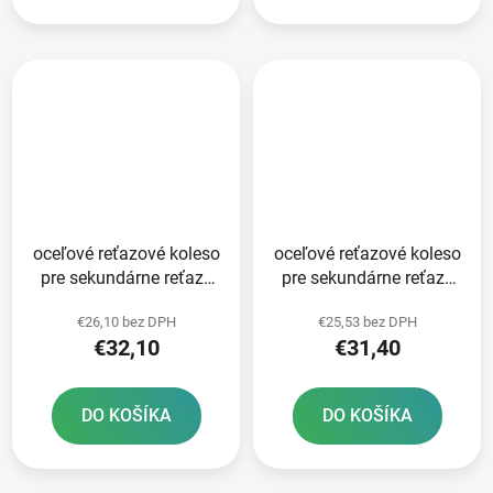
oceľové reťazové koleso
oceľové reťazové koleso
pre sekundárne reťaze
pre sekundárne reťaze
typ 520 JT 51 zubov
typ 520 JT - Anglicko 50
€26,10 bez DPH
€25,53 bez DPH
zubov
€32,10
€31,40
DO KOŠÍKA
DO KOŠÍKA