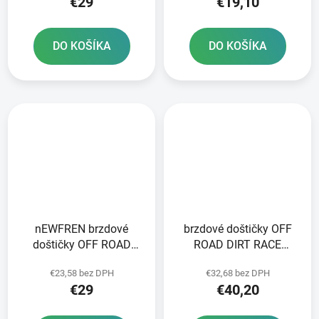
€29
€19,10
DO KOŠÍKA
DO KOŠÍKA
nEWFREN brzdové
brzdové doštičky OFF
doštičky OFF ROAD
ROAD DIRT RACE
DIRT SINTERED 2 ks v
SINTERED NEWFREN 2
€23,58 bez DPH
€32,68 bez DPH
balení
ks v balení
€29
€40,20