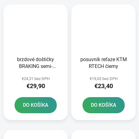
brzdové doštičky
posuvník reťaze KTM
BRAKING semi-
RTECH čierny
metalická zmes SM1 2
€24,31 bez DPH
€19,02 bez DPH
ks v balení
€29,90
€23,40
DO KOŠÍKA
DO KOŠÍKA