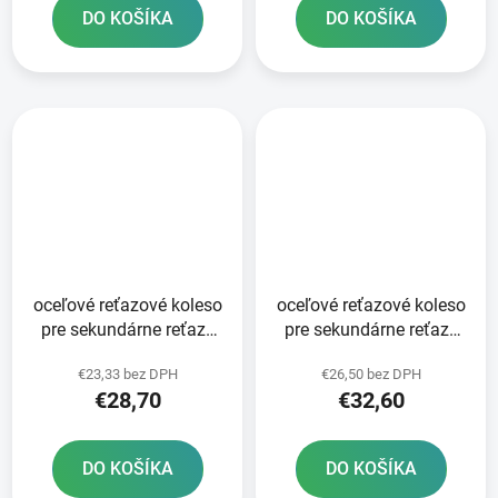
DO KOŠÍKA
DO KOŠÍKA
oceľové reťazové koleso
oceľové reťazové koleso
pre sekundárne reťaze
pre sekundárne reťaze
typ 520 SUNSTAR 48
typ 520 JT - Anglicko 52
€23,33 bez DPH
€26,50 bez DPH
zubov
zubov
€28,70
€32,60
DO KOŠÍKA
DO KOŠÍKA