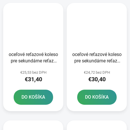
oceľové reťazové koleso
oceľové reťazové koleso
pre sekundárne reťaze
pre sekundárne reťaze
typ 520 JT - Anglicko 49
typ 520 JT - Anglicko 48
€25,53 bez DPH
€24,72 bez DPH
zubov
zubov
€31,40
€30,40
DO KOŠÍKA
DO KOŠÍKA