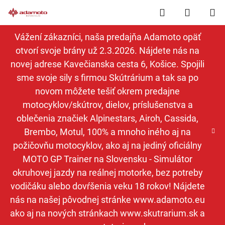
Prejsť
Hľadať
NÁKUP
na
obsah
KOŠÍK
Vážení zákazníci, naša predajňa Adamoto opäť
otvorí svoje brány už 2.3.2026. Nájdete nás na
novej adrese Kavečianska cesta 6, Košice. Spojili
sme svoje sily s firmou Skútrárium a tak sa po
novom môžete tešiť okrem predajne
motocyklov/skútrov, dielov, príslušenstva a
oblečenia značiek Alpinestars, Airoh, Cassida,
Brembo, Motul, 100% a mnoho iného aj na
požičovňu motocyklov, ako aj na jediný oficiálny
MOTO GP Trainer na Slovensku - Simulátor
okruhovej jazdy na reálnej motorke, bez potreby
vodičáku alebo dovŕšenia veku 18 rokov! Nájdete
nás na našej pôvodnej stránke www.adamoto.eu
ako aj na nových stránkach www.skutrarium.sk a