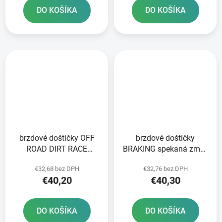
DO KOŠÍKA
DO KOŠÍKA
brzdové doštičky OFF
brzdové doštičky
ROAD DIRT RACE
BRAKING spekaná zmes
SINTERED NEWFREN 2
CM46 2 ks v balení
€32,68 bez DPH
€32,76 bez DPH
ks v balení
€40,20
€40,30
DO KOŠÍKA
DO KOŠÍKA