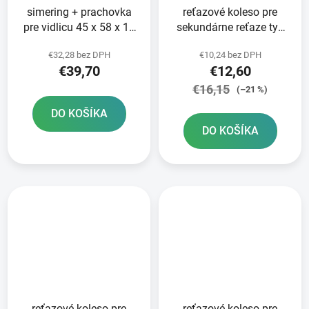
simering + prachovka
reťazové koleso pre
pre vidlicu 45 x 58 x 11
sekundárne reťaze typ
mm Marzocchi 45 mm
520 SUNSTAR 14 zubov
€32,28 bez DPH
€10,24 bez DPH
SKF
€39,70
€12,60
€16,15
(–21 %)
DO KOŠÍKA
DO KOŠÍKA
reťazové koleso pre
reťazové koleso pre