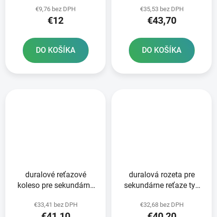
520 JT - Anglicko 12
520 JT 52 zubov čierna
€9,76 bez DPH
€35,53 bez DPH
zubov
€12
€43,70
DO KOŠÍKA
DO KOŠÍKA
duralové reťazové
duralová rozeta pre
koleso pre sekundárne
sekundárne reťaze typ
reťaze typ 520 JT -
520 JT 49 zubov čierna
€33,41 bez DPH
€32,68 bez DPH
Anglicko 50 zubov
€41,10
€40,20