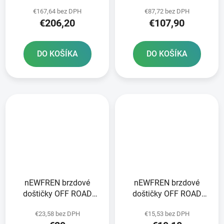
BRZDENIE
Plynové predné brzdy
€167,64 bez DPH
€87,72 bez DPH
€206,20
€107,90
DO KOŠÍKA
DO KOŠÍKA
nEWFREN brzdové
nEWFREN brzdové
doštičky OFF ROAD
doštičky OFF ROAD
DIRT SINTERED 2 ks v
DIRT ORGANIC 2 ks v
€23,58 bez DPH
€15,53 bez DPH
balení
balení