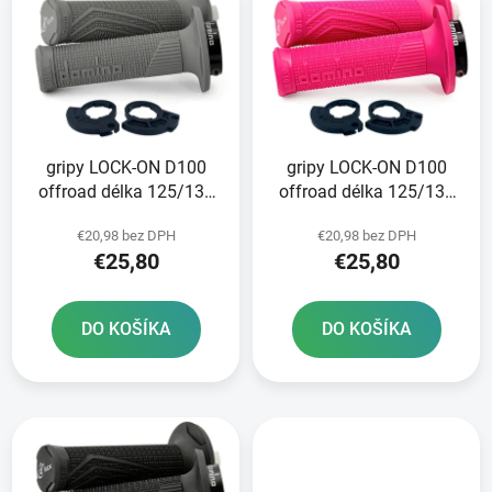
ý
p
p
r
i
o
s
d
p
u
r
k
gripy LOCK-ON D100
gripy LOCK-ON D100
o
t
offroad délka 125/130
offroad délka 125/130
d
o
mm 2 vačky DOMINO
mm 2 vačky DOMINO
u
v
€20,98 bez DPH
€20,98 bez DPH
šedé
růžov
k
€25,80
€25,80
t
o
DO KOŠÍKA
DO KOŠÍKA
v