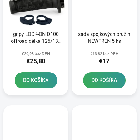
gripy LOCK-ON D100
sada spojkových pružin
offroad délka 125/130
NEWFREN 5 ks
mm 2 vačky DOMINO
€20,98 bez DPH
€13,82 bez DPH
černé
€25,80
€17
DO KOŠÍKA
DO KOŠÍKA