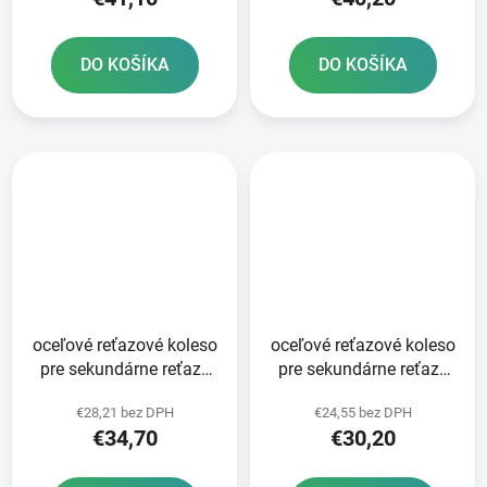
DO KOŠÍKA
DO KOŠÍKA
oceľové reťazové koleso
oceľové reťazové koleso
pre sekundárne reťaze
pre sekundárne reťaze
typ 520 SUNSTAR 52
typ 520 SUNSTAR 50
€28,21 bez DPH
€24,55 bez DPH
zubov
zubov
€34,70
€30,20