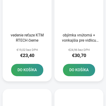
vedenie reťaze KTM
objímka vnútorná +
RTECH čierne
vonkajšia pre vidlicu
MARZOCCHI/WP 45 mm
€19,02 bez DPH
€24,96 bez DPH
SKF 2 ks
€23,40
€30,70
DO KOŠÍKA
DO KOŠÍKA