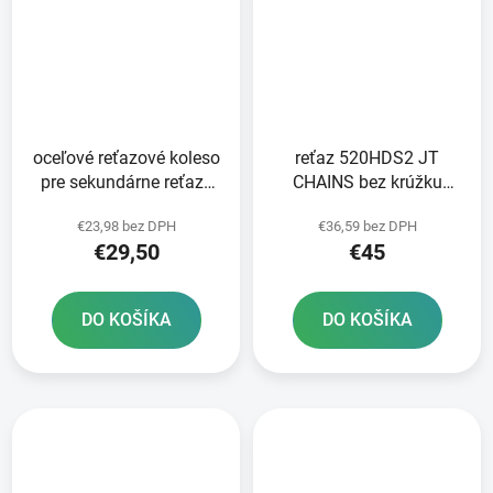
oceľové reťazové koleso
reťaz 520HDS2 JT
pre sekundárne reťaze
CHAINS bez krúžku
typ 520 JT - Anglicko 45
čierna 118 článkov
€23,98 bez DPH
€36,59 bez DPH
zubov
vrátane rozpojovacej
€29,50
€45
spojky
DO KOŠÍKA
DO KOŠÍKA