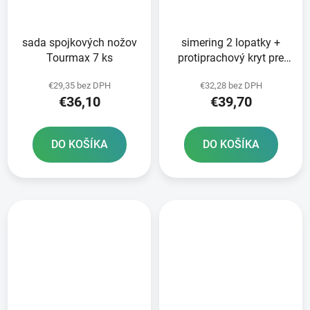
sada spojkových nožov
simering 2 lopatky +
Tourmax 7 ks
protiprachový kryt pre
vidlice 45 x 58 x 11 mm
€29,35 bez DPH
€32,28 bez DPH
Marzocchi 45 mm SKF
€36,10
€39,70
DO KOŠÍKA
DO KOŠÍKA