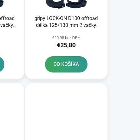
k
t
o
offroad
gripy LOCK-ON D100 offroad
v
 vačky
délka 125/130 mm 2 vačky
DOMINO černé
€20,98 bez DPH
€25,80
DO KOŠÍKA