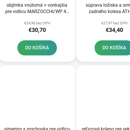
objímka vnútorná + vonkajšia
súprava ložiska a si
pre vidlicu MARZOCCHI/WP 45
zadného kolesa A
mm SKF 2 ks
€24,96 bez DPH
€27,97 bez DPH
€30,70
€34,40
DO KOŠÍKA
DO KOŠÍKA
simering + prachovka pre vidlicu
reťazové koleso pre se