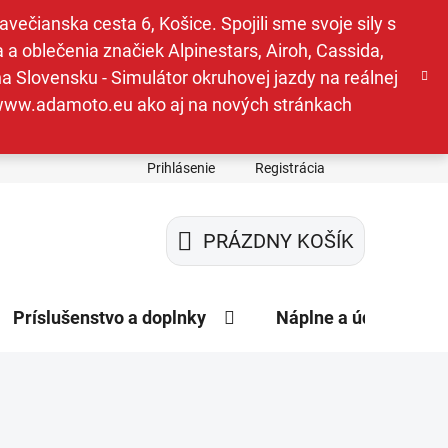
ečianska cesta 6, Košice. Spojili sme svoje sily s
a oblečenia značiek Alpinestars, Airoh, Cassida,
a Slovensku - Simulátor okruhovej jazdy na reálnej
e www.adamoto.eu ako aj na nových stránkach
Prihlásenie
Registrácia
PRÁZDNY KOŠÍK
NÁKUPNÝ
KOŠÍK
Príslušenstvo a doplnky
Náplne a údržba