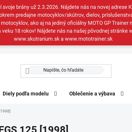
svoje brány už 2.3.2026. Nájdete nás na novej adrese Kav
krem predajne motocyklov/skútrov, dielov, príslušenstva 
otocyklov, ako aj na jediný oficiálny MOTO GP Trainer n
a veku 18 rokov! Nájdete nás na našej pôvodnej stránk
www.skutrarium.sk a www.mototrainer.sk
Diely podľa modelu
Oblečenie a výbava
[1998]
EGS 125 [1998]