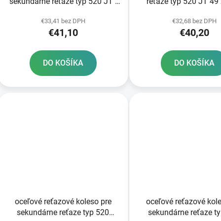
sekundárne reťaze typ 520 JT -
reťaze typ 520 JT 49
Anglicko 50 zubov
čierna
€33,41 bez DPH
€32,68 bez DPH
€41,10
€40,20
DO KOŠÍKA
DO KOŠÍKA
oceľové reťazové koleso pre
oceľové reťazové kol
sekundárne reťaze typ 520
sekundárne reťaze t