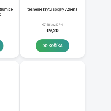
 tlumiče
tesnenie krytu spojky Athena
S
€7,48 bez DPH
€9,20
DO KOŠÍKA