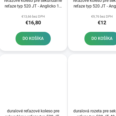
reťazové koleso pre sekundárne
reťazové koleso pre se
reťaze typ 520 JT - Anglicko 13
reťaze typ 520 JT - Ang
zubov
zubov
€13,66 bez DPH
€9,76 bez DPH
€16,80
€12
DO KOŠÍKA
DO KOŠÍKA
duralové reťazové koleso pre
duralová rozeta pre se