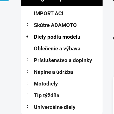
č
K
Preskočiť
n
IMPORT ACI
a
kategórie
ý
t
p
Skútre ADAMOTO
e
a
g
ó
Diely podľa modelu
n
r
e
i
Oblečenie a výbava
l
e
Príslušenstvo a doplnky
Náplne a údržba
Motodiely
i
Tip týždňa
Univerzálne diely