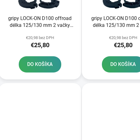
o
d
gripy LOCK-ON D100 offroad
gripy LOCK-ON D100 
u
délka 125/130 mm 2 vačky
délka 125/130 mm 2
k
DOMINO šedé
DOMINO růžov
t
€20,98 bez DPH
€20,98 bez DPH
€25,80
€25,80
o
v
DO KOŠÍKA
DO KOŠÍKA