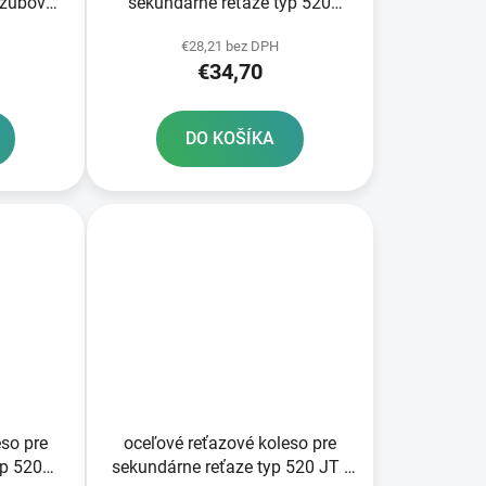
 zubov
sekundárne reťaze typ 520
SUNSTAR 52 zubov
€28,21 bez DPH
€34,70
DO KOŠÍKA
eso pre
oceľové reťazové koleso pre
yp 520
sekundárne reťaze typ 520 JT -