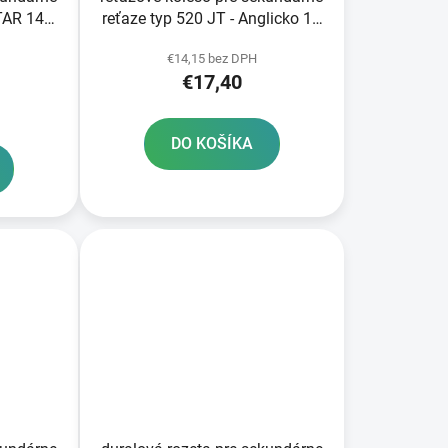
TAR 14
reťaze typ 520 JT - Anglicko 14
zubov
€14,15 bez DPH
€17,40
)
DO KOŠÍKA