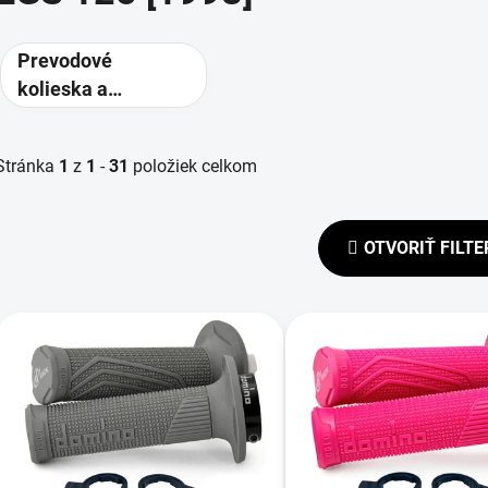
Prevodové
kolieska a
rozety -
alternatívne
Stránka
1
z
1
-
31
položiek celkom
prevody
OTVORIŤ FILTE
V
ý
p
s
p
r