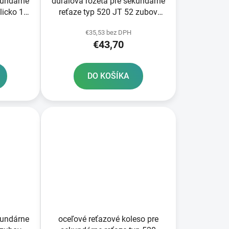
kundárne
duralová rozeta pre sekundárne
licko 12
reťaze typ 520 JT 52 zubov
čierna
€35,53 bez DPH
€43,70
DO KOŠÍKA
kundárne
oceľové reťazové koleso pre