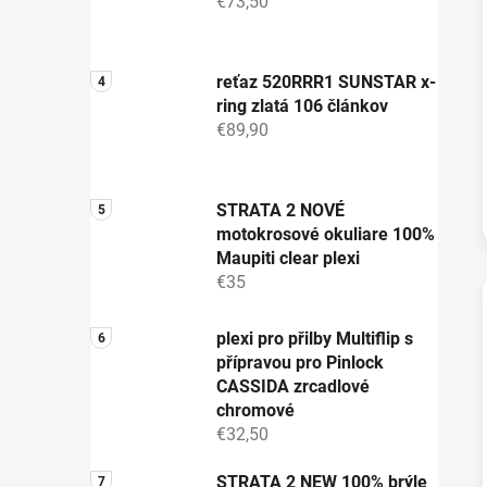
€73,50
reťaz 520RRR1 SUNSTAR x-
ring zlatá 106 článkov
€89,90
STRATA 2 NOVÉ
motokrosové okuliare 100%
Maupiti clear plexi
€35
plexi pro přilby Multiflip s
přípravou pro Pinlock
CASSIDA zrcadlové
chromové
€32,50
STRATA 2 NEW 100% brýle