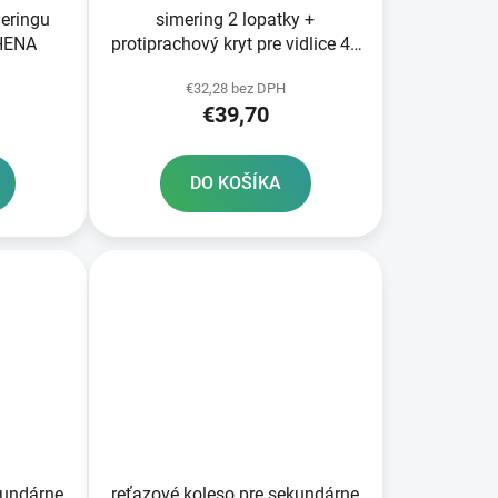
meringu
simering 2 lopatky +
THENA
protiprachový kryt pre vidlice 45
x 58 x 11 mm Marzocchi 45 mm
€32,28 bez DPH
SKF
€39,70
DO KOŠÍKA
kundárne
reťazové koleso pre sekundárne