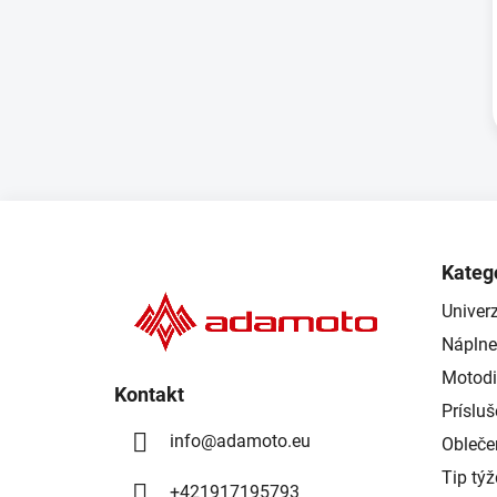
Z
á
Kateg
p
Univerz
ä
Náplne
t
i
Motodi
Kontakt
e
Príslu
info
@
adamoto.eu
Obleče
Tip tý
+421917195793