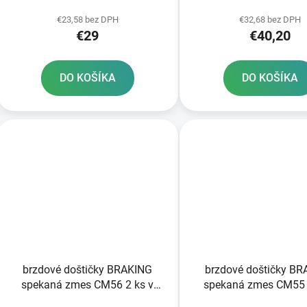
k
balení
2 ks v balení
t
€23,58 bez DPH
€32,68 bez DPH
€29
€40,20
o
v
DO KOŠÍKA
DO KOŠÍKA
brzdové doštičky BRAKING
brzdové doštičky B
spekaná zmes CM56 2 ks v
spekaná zmes CM55 
balení
balení