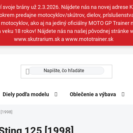
svoje brány už 2.3.2026. Nájdete nás na novej adrese Kav
krem predajne motocyklov/skútrov, dielov, príslušenstva 
otocyklov, ako aj na jediný oficiálny MOTO GP Trainer n
a veku 18 rokov! Nájdete nás na našej pôvodnej stránk
www.skutrarium.sk a www.mototrainer.sk
Diely podľa modelu
Oblečenie a výbava
 [1998]
Sting 125 [1998]