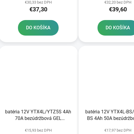
€30,33 bez DPH
€32,20 bez DPH
€37,30
€39,60
DO KOŠÍKA
DO KOŠÍKA
batéria 12V YTX4L/YTZ5S 4Ah
batéria 12V YTX4L-BS
70A bezúdržbová GEL
BS 4Ah 50A bezúdržb
technológia 113x70x85 A-TECH
AGM 113x70x85 FU
€15,93 bez DPH
€17,97 bez DPH
aktivovaná z výroby
vrátane balenia elekt