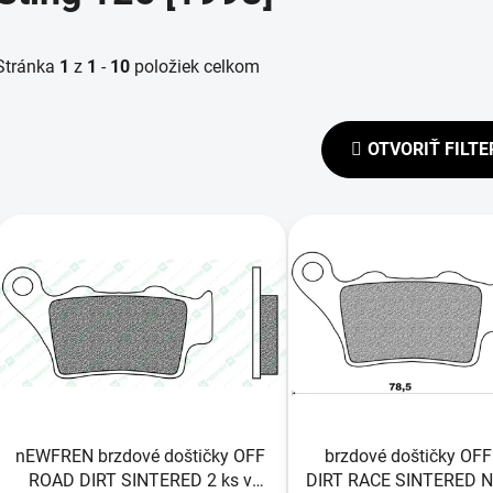
Stránka
1
z
1
-
10
položiek celkom
OTVORIŤ FILTE
V
ý
p
s
p
r
o
d
nEWFREN brzdové doštičky OFF
brzdové doštičky OF
u
ROAD DIRT SINTERED 2 ks v
DIRT RACE SINTERED 