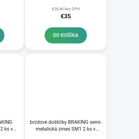
balení
€28,46 bez DPH
€35
DO KOŠÍKA
RAKING
brzdové doštičky BRAKING semi-
2 ks v
metalická zmes SM1 2 ks v
balení