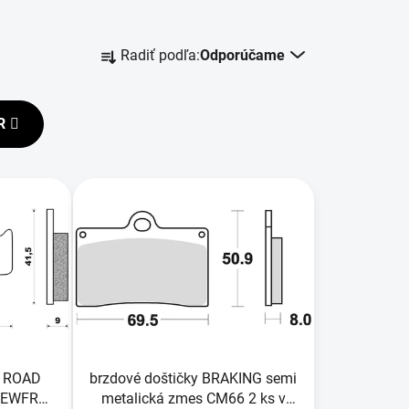
R
Radiť podľa:
Odporúčame
a
d
e
R
n
i
e
p
r
o
d
u
k
t
o
F ROAD
brzdové doštičky BRAKING semi
v
NEWFREN
metalická zmes CM66 2 ks v