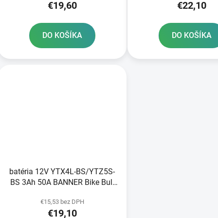
€19,60
€22,10
DO KOŠÍKA
DO KOŠÍKA
batéria 12V YTX4L-BS/YTZ5S-
BS 3Ah 50A BANNER Bike Bull
AGM 114x71x86
€15,53 bez DPH
€19,10