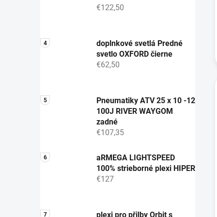
€122,50
doplnkové svetlá Predné
svetlo OXFORD čierne
€62,50
Pneumatiky ATV 25 x 10 -12
100J RIVER WAYGOM
zadné
€107,35
aRMEGA LIGHTSPEED
100% strieborné plexi HIPER
€127
plexi pro přilby Orbit s