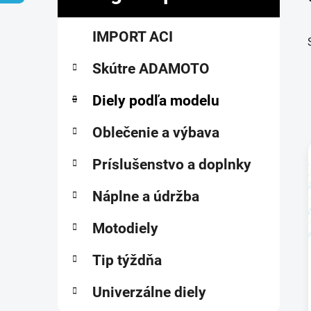
č
K
Preskočiť
n
IMPORT ACI
a
kategórie
ý
t
p
Skútre ADAMOTO
e
a
g
ó
Diely podľa modelu
n
r
e
i
Oblečenie a výbava
l
e
Príslušenstvo a doplnky
i
Náplne a údržba
Motodiely
Tip týždňa
Univerzálne diely