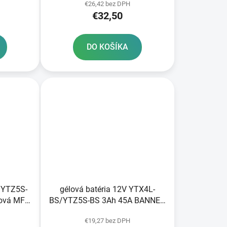
€26,42 bez DPH
€32,50
DO KOŠÍKA
/YTZ5S-
gélová batéria 12V YTX4L-
ová MF
BS/YTZ5S-BS 3Ah 45A BANNER
LBAT
Bike Bull GEL 113x70x86
€19,27 bez DPH
rolytu