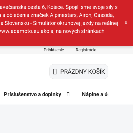
ečianska cesta 6, Košice. Spojili sme svoje sily s
a oblečenia značiek Alpinestars, Airoh, Cassida,
a Slovensku - Simulátor okruhovej jazdy na reálnej
e www.adamoto.eu ako aj na nových stránkach
Prihlásenie
Registrácia
PRÁZDNY KOŠÍK
NÁKUPNÝ
KOŠÍK
Príslušenstvo a doplnky
Náplne a údržba