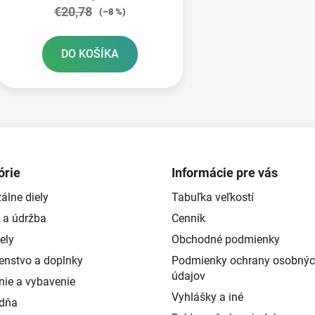
€20,78
(–8 %)
DO KOŠÍKA
O
v
l
á
d
órie
Informácie pre vás
a
álne diely
Tabuľka veľkostí
c
i
 a údržba
Cenník
e
ely
Obchodné podmienky
p
šenstvo a doplnky
Podmienky ochrany osobný
r
údajov
v
nie a vybavenie
k
Vyhlášky a iné
ždňa
y